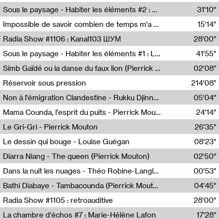
Radio Helsinki
Sous le paysage - Habiter les éléments #2 : Vers le tournant élémentaire
31'10"
Nastassja Martin
Impossible de savoir combien de temps m'a échappé
15'14"
Mélanie Blaison,Mateo Cuin
Radia Show #1106 : Kanal103 ШУМ
28'00"
Kanal103
Sous le paysage - Habiter les éléments #1 : Les éléments et les débordements du vivant
41'55"
Nastassja Martin
Simb Gaïdé ou la danse du faux lion (Pierrick Mouton)
02'08"
Pierrick Mouton,Simb Gaïdé
Réservoir sous pression
214'08"
Non à l'émigration Clandestine - Rukku Djinne Squad (Eden Tinto Collins)
05'04"
Eden Tinto Collins,Rukku Djinne
Mama Counda, l'esprit du puits - Pierrick Mouton
24'14"
Pierrick Mouton
Le Gri-Gri - Pierrick Mouton
26'35"
Pierrick Mouton
Le dessin qui bouge - Louise Guégan
08'23"
Louise Guégan
Diarra Niang - The queen (Pierrick Mouton)
02'50"
Pierrick Mouton,Diarra Niang
Dans la nuit les nuages - Théo Robine-Langlois
00'53"
Théo Robine-Langlois,LD Beat
Bathi Diabaye - Tambacounda (Pierrick Mouton)
04'45"
Pierrick Mouton,Bathi Diabaye
Radia Show #1105 : retroauditive
28'00"
Soundart Radio
La chambre d'échos #7 : Marie-Hélène Lafon
17'28"