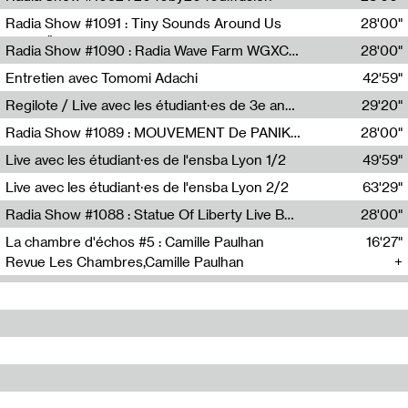
Diffusion FM
Radia Show #1091 : Tiny Sounds Around Us
28'00"
Radio Študent
Radia Show #1090 : Radia Wave Farm WGXC Corey De Juan Sherrard Jr Startalk
28'00"
Wave Farm
Entretien avec Tomomi Adachi
42'59"
Tomomi Adachi,Loraine Baud
Regilote / Live avec les étudiant·es de 3e année de l'EMA
29'20"
Nima Henryon,Athéna Noël,Amir Genillon,Ibourayane Ahmadi,Manelle Cherrih,Honorine Gibello,John Weeber,Manon Joseph
Radia Show #1089 : MOUVEMENT De PANIK (Radio Panik)
28'00"
Radio Panik
Live avec les étudiant·es de l'ensba Lyon 1/2
49'59"
Live avec les étudiant·es de l'ensba Lyon 2/2
63'29"
Radia Show #1088 : Statue Of Liberty Live By Ed Baxter (Resonance)
28'00"
Resonance
La chambre d'échos #5 : Camille Paulhan
16'27"
Revue Les Chambres,Camille Paulhan