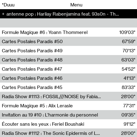
00
00
*Duuu
Menu
antenne pop : Harilay Rabenjamina feat. 93s0n - The Artificial Kid (5)
00
00
Formule Magique #6 : Yoann Thommerel
109'03"
Nathalie Lacroix,Yoann Thommerel
Cartes Postales Paradis #50
67'59"
Zoé Leroux
Cartes Postales Paradis #49
70'13"
Aurore Portales
Cartes Postales Paradis #48
63'03"
Mathias Dupaquier
Cartes Postales Paradis #47
54'52"
Raymond Engramer
Cartes Postales Paradis #46
41'13"
Sarah Banville
Cartes Postales Paradis #45
83'33"
Mateo Cuin
Radia Show #1113 : FOSSIL///NOISE by Fabiana Gibim / Wave Farm
28'00"
Wave Farm
Formule Magique #5 : Alix Lerasle
77'31"
Nathalie Lacroix
Invitation au 19 #10 : L’harmonie du personnel
09'35"
19, CRAC
Écouter sans les yeux : Feriel Boushaki
91'12"
Feriel Boushaki
Radia Show #1112 : The Sonic Epidermis of Lake Léman by Paul Courlet / Guest Slot
28'00"