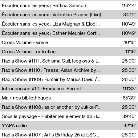
Écouter sans les yeux : Bettina Samson
116'44"
Bettina Samson
Écouter sans les yeux : Valentine Branca (Live)
34'10"
Valentine Branca
Écouter sans les yeux : Liza Maignan & Elodie Lecat
110'49"
Liza Maignan,Elodie Lecat
Écouter sans les yeux : Esther Meunier Corfdyr
110'49"
Esther Meunier Corfdyr
Cross Volume - vinyle
10'15"
Théo Robine-Langlois,Emilien Chesnot,Mia Trabalon
Cross Volume - entretien
11'16"
Théo Robine-Langlois,Emilien Chesnot,Mia Trabalon
Radia Show #1111 : Schisma Gulf, Isogloss & Lament For The Old Clock By Harvey Young / Resonance
28'00"
Resonance
Radia Show #1110 : Freeze, Asian Archive by Avita Maheen / Radio Worm
28'00"
Radio WORM
Radia Show #1109 : Funfair by Marius David / JET FM
28'00"
Jet FM
Introspecson #10 : Emmanuel Parent
111'33"
Pierre Henry,Emmanuel Parent
Ma / nos bibliothèques
65'39"
Sarah Tritz,Elene Lapiashivili,Justin Marconnet,Mateo Cuche,Esther Lechevalier,Suzie Lecroart,Romance Castelet
Radia Show #1108 : as or another by Jukka-Pekka Kervinen / Rádio Zero
28'00"
Radio Zero
Sous le paysage - Habiter les éléments #3 : Interprétations, rituels et symboliques des éléments
39'40"
Nastassja Martin
Y'APA radio
42'16"
Pierrick Mouton
Radia Show #1107 : Art's Birthday 26 at ESC - Medien Kunst Labor
28'00"