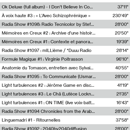
Francesco Russo,Scuola della Crisi
Ok Deluxe (full album) - I Don't Believe In Computing
37'11"
Corentin Canesson,Julien Tiberi,Charlie Hamish Jeffery
À voix haute #3 : « L’Avec Schizophrénique »
230'49"
Agathe Boulanger,Sybille Chevreuse,Carine Lendrin,Léna Monnier,Graziela Susin,Camille Zuber
Radia Show #1098: Radio Tecnicolor by Stefan Nussbaumer & Georg Zichy (Radio Orange 94.0)
28'00"
Radio Orange 94.0
Mémoires en Creux #2 : Archive d'une histoire artistique
20'50"
Sophie Auger-Grappin
Mémoires en Creux #1 : Contexte et panorama
19'39"
Sophie Auger-Grappin
Radia Show #1097 : mILLième / *Duuu Radio
28'14"
Cécile Tonizzo,Nicolas Couturier,Manuel Zenner,Aquila Lescene,Curtis Coco,Cyril Magnier
Formule Magique #1 : Virginie Poitrasson
96'10"
Nathalie Lacroix,Virginie Poitrasson
Anatomie du Tomason, entretien avec Sylvain Cardonnel
40'55"
Loraine Baud,Sylvain Cardonnel
Radia Show #1095 : To Communicate (Usmaradio)
28'00"
Usmaradio
Light turbulences #2 : Jérôme Game en discussion avec Thomas Corlin
41'19"
Jérôme Game,Thomas Corlin,Thierry Raynaud,Hubert Colas
Light turbulences #3 : Le Châ (Lutèce Lockness)
21'35"
Lutèce Lockness
Light turbulences #1 : ON TIME (live voix-batterie) avec Jérôme Game & Jean-Michel Espitallier
16'43"
Jérôme Game,Jean-Michel Espitallier
Radia Show #1094 Chronicles from the Arab Cold War by Ghazi Barakat
28'00"
Reboot.fm
Linguemadri #1 - Ritournelles
37'58"
Meris Angioletti
Radia Show #1092 : 2040by2040diffusion
28'00"