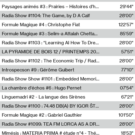
Revue Les Chambres,Marie-Hélène Lafon
Paysages animés #3 : Prairies – Histoires d’herbes et d’humains
29'44"
Anne Simon
Radia Show #1104: The Game, by D A Calf
28'00"
Radio One NZ
Formule Magique #4 : Christophe Fiat
122'57"
Nathalie Lacroix
Formule Magique #3 : Selim-a Attalah Chettaoui
85'59"
Nathalie Lacroix,Selim-a Attalah Chettaoui
Radia Show #1103 : “Learning AI How To Dream” by Sebastian Dingens (Radio Campus Bruxelles)
28'00"
Radio Campus Bruxelles
LA PYRAMIDE DE BOIS 12 / PRINTEMPS 2026
57'51"
Sammy Stein
Radia Show #1102 : The Economic Trip / Radio Grenouille
28'00"
Radio Grenouille
Introspecson #9 : Gérôme Guibert
77'10"
Pierre Henry,Gérôme Guibert
Radia Show Show #1101 : Embedded Memories by Jimmy Peggie / radioart106
28'00"
Jimmy Peggie,radioart106
La chambre d'échos #6 : Hugo Pernet
07'54"
Revue Les Chambres,Hugo Pernet
Linguemadri #2 - La langue des Sirènes
67'21"
Meris Angioletti
Radia Show #1100 : 74.48 DB(A) BY IGOR ŠTROMAJER FOR RADIO X
28'00"
radio x
Formule Magique #2 : Gabriel Gauthier
101'50"
Nathalie Lacroix,Gabriel Gauthier
Radia Show #1099: TEA FM LORCA AS A DREAM
28'00"
TEAFM
Mimésis : MATERIA PRIMA # étude n°4 - Théâtre de l’Aquarium
18'53"