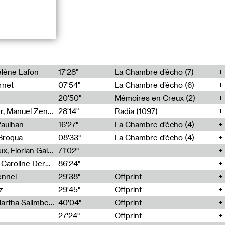
lène Lafon
17'28"
La Chambre d’écho (7)
rnet
07'54"
La Chambre d’écho (6)
e plongée dans
d’art, Anne
20'50"
Mémoires en Creux (2)
ans ayant abouti
Cécile Tonizzo, Nicolas Couturier, Manuel Zenner, Aquila Lescene, Curtis Coco, Cyril Magnier
28'14"
Radia (1097)
e projet a
enir de
Paulhan
16'27"
La Chambre d’écho (4)
ce lieu
Broqua
08'33"
La Chambre d’écho (4)
Violaine Lochu, Vanessa Desclaux, Florian Gaité
71'02"
ia Konrad,
Quentin Baghi, Matisse Crespo, Caroline Derniaux, Xavier Dizambourg, Phœbe Hadjimarkos-Clarke, Enora Luce, Pauline Mabit, Elena Maj, Priscila Rosas Martínez
86'24"
ennel
29'38"
Offprint
z
29'45"
Offprint
Jagna Ciuchta, Emilie Renard, Martha Salimbeni
40'04"
Offprint
27'24"
Offprint
 Hyper-lieux -