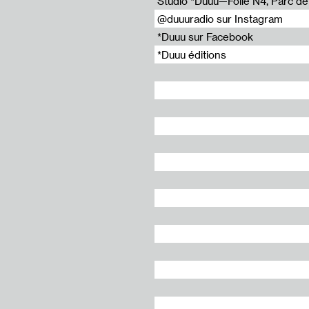
Studio *Duuu—Folie N4, Parc de l
 maîtresse de conférence en Sciences de l’art et professeure ag
@duuuradio sur Instagram
ntrées thématiques sur l’histoire artistique du centre d’art qu’ell
*Duuu sur Facebook
 du projet de livre. Elle nous raconte l’aventure qu’ont été les deu
es du Creux de l’enfer.
*Duuu éditions
raine Baud
, montage et mixage : Mathias Dupaquier
Vallée #10 : Michel Lussault et Monsef Benkirane
: Eliott Grunewald et Axel Pelletanche - supplément
ux #2 : Archive d'une histoire artistique
rt ne suffit pas #2 : Yann Trividic
rt ne suffit pas #3 : Gufo
nfer