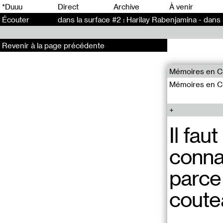
0
*Duuu
Direct
Archive
À venir
Écouter
dans la surface #2 : Harilay Rabenjamina - dans 
Revenir à la page précédente
Mémoires en Cr
Mémoires en Cr
Il fau
connai
parce 
coute