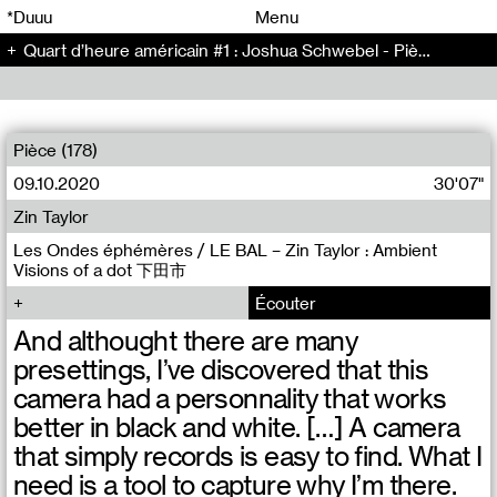
00
00
*Duuu
Menu
Quart d’heure américain #1 : Joshua Schwebel - Pièce (67)
00
00
Pièce (178)
09.10.2020
30'07"
Zin Taylor
Les Ondes éphémères / LE BAL – Zin Taylor : Ambient
Visions of a dot 下田市
Écouter
And althought there are many
presettings, I’ve discovered that this
camera had a personnality that works
better in black and white. […] A camera
that simply records is easy to find. What I
need is a tool to capture why I’m there.