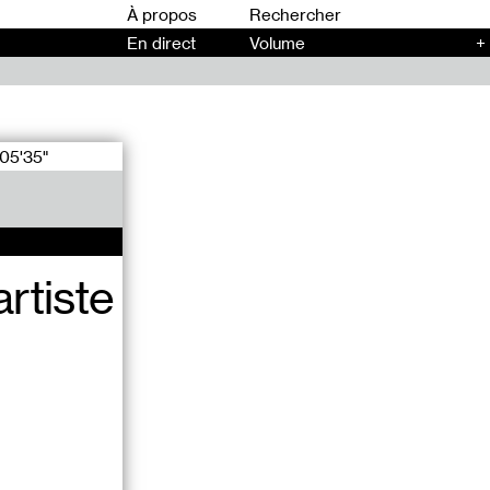
00
À propos
En direct
Volume
+
05'35"
artiste