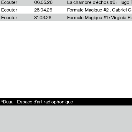
Dit voir #57 : N
Écouter
06.05.26
La chambre d’échos #6 : Hugo 
Dit voir #59 :
Écouter
28.04.26
Formule Magique #2 : Gabriel G
Écouter
31.03.26
Formule Magique #1 : Virginie P
Tags
Sally Bonn​​
Dit voir
Arts visuels
Entretien
Nicolas Aiello
Partager
Email
*Duuu—Espace d’art radiophonique