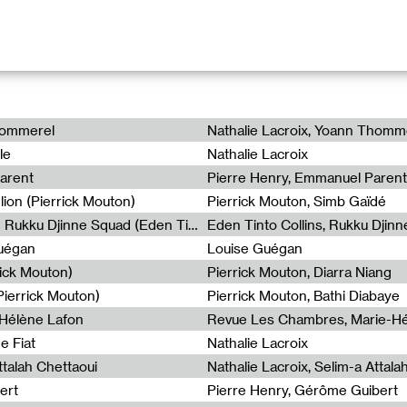
 programme court proposé par Sally Bonn qui donne la parole à c
s font voir par leurs mots.
hommerel
Nathalie Lacroix, Yoann Thomm
aître de conférences en Esthétique à l’Université de Picardie, cri
le
Nathalie Lacroix
position. Elle dirige la collection d’écrits d’artistes Les Indiscipli
. Son dernier ouvrage paru :
Écrire, écrire, écrire
, aux éditions Arl
arent
Pierre Henry, Emmanuel Parent
lion (Pierrick Mouton)
Pierrick Mouton, Simb Gaïdé
Non à l’émigration Clandestine - Rukku Djinne Squad (Eden Tinto Collins)
Eden Tinto Collins, Rukku Djinn
Guégan
Louise Guégan
roposé par Sally Bonn pour *Duuu
rick Mouton)
Pierrick Mouton, Diarra Niang
ierrick Mouton)
Pierrick Mouton, Bathi Diabaye
-Hélène Lafon
Revue Les Chambres, Marie-Hé
ne-Lise Broyer
e Fiat
Nathalie Lacroix
enri Lefebvre
ttalah Chettaoui
Nathalie Lacroix, Selim-a Attala
lban Lefranc
ert
Pierre Henry, Gérôme Guibert