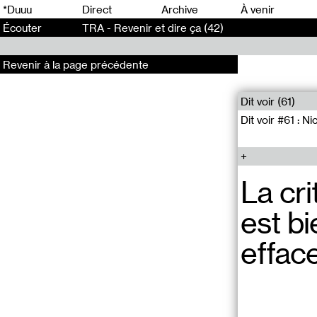
0
*Duuu
Direct
Archive
À venir
Écouter
TRA - Revenir et dire ça (42)
Revenir à la page précédente
Dit voir (61)
Dit voir #61 : Ni
La cri
est bi
effac