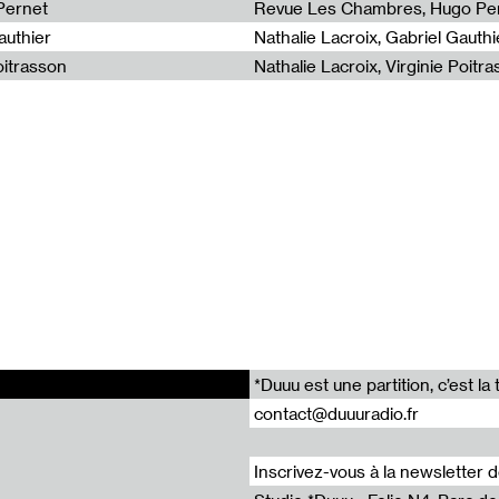
athalie Koble
Pernet
Revue Les Chambres, Hugo Pe
 Sandra Moussempès
authier
Nathalie Lacroix, Gabriel Gauthi
oitrasson
Nathalie Lacroix, Virginie Poitr
*Duuu est une partition, c’est 
contact@duuuradio.fr
Inscrivez-vous à la newsletter 