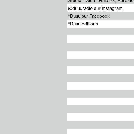
Studio *Duuu—Folie N4, Parc de l
@duuuradio sur Instagram
*Duuu sur Facebook
*Duuu éditions