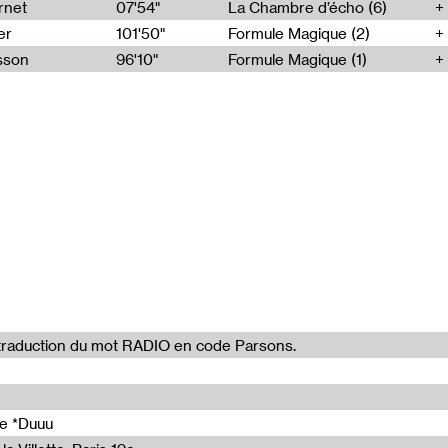
06'59"
rnet
07'54"
La Chambre d’écho (6)
05'59"
er
101'50"
Formule Magique (2)
asson
96'10"
Formule Magique (1)
la traduction du mot RADIO en code Parsons.
de *Duuu