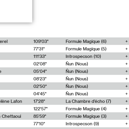
eux qui aiment
erel
109'03"
Formule Magique (6)
tique d’art et
77'31"
Formule Magique (5)
né.e.s aux
éa, 2022.
111'33"
Introspecson (10)
02'08"
Ñun (Nous)
e
05'04"
Ñun (Nous)
08'23"
Ñun (Nous)
02'50"
Ñun (Nous)
04'45"
Ñun (Nous)
lène Lafon
17'28"
La Chambre d’écho (7)
05'18"
122'57"
Formule Magique (4)
06'01"
h Chettaoui
85'59"
Formule Magique (3)
06'24"
77'10"
Introspecson (9)