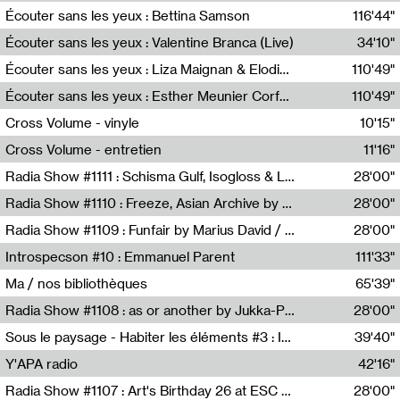
Écouter sans les yeux : Bettina Samson
116'44"
Bettina Samson
Écouter sans les yeux : Valentine Branca (Live)
34'10"
Valentine Branca
Écouter sans les yeux : Liza Maignan & Elodie Lecat
110'49"
Liza Maignan,Elodie Lecat
Écouter sans les yeux : Esther Meunier Corfdyr
110'49"
Esther Meunier Corfdyr
Cross Volume - vinyle
10'15"
Théo Robine-Langlois,Emilien Chesnot,Mia Trabalon
Cross Volume - entretien
11'16"
Théo Robine-Langlois,Emilien Chesnot,Mia Trabalon
Radia Show #1111 : Schisma Gulf, Isogloss & Lament For The Old Clock By Harvey Young / Resonance
28'00"
Resonance
Radia Show #1110 : Freeze, Asian Archive by Avita Maheen / Radio Worm
28'00"
Radio WORM
Radia Show #1109 : Funfair by Marius David / JET FM
28'00"
Jet FM
Introspecson #10 : Emmanuel Parent
111'33"
Pierre Henry,Emmanuel Parent
Ma / nos bibliothèques
65'39"
Sarah Tritz,Elene Lapiashivili,Justin Marconnet,Mateo Cuche,Esther Lechevalier,Suzie Lecroart,Romance Castelet
Radia Show #1108 : as or another by Jukka-Pekka Kervinen / Rádio Zero
28'00"
Radio Zero
Sous le paysage - Habiter les éléments #3 : Interprétations, rituels et symboliques des éléments
39'40"
Nastassja Martin
Y'APA radio
42'16"
Pierrick Mouton
Radia Show #1107 : Art's Birthday 26 at ESC - Medien Kunst Labor
28'00"