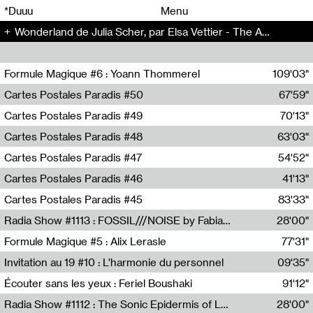
00
00
*Duuu
Menu
Wonderland de Julia Scher, par Elsa Vettier - The Artificial Kid (14)
00
00
Formule Magique #6 : Yoann Thommerel
109'03"
Nathalie Lacroix,Yoann Thommerel
Cartes Postales Paradis #50
67'59"
Zoé Leroux
Cartes Postales Paradis #49
70'13"
Aurore Portales
Cartes Postales Paradis #48
63'03"
Mathias Dupaquier
Cartes Postales Paradis #47
54'52"
Raymond Engramer
Cartes Postales Paradis #46
41'13"
Sarah Banville
Cartes Postales Paradis #45
83'33"
Mateo Cuin
Radia Show #1113 : FOSSIL///NOISE by Fabiana Gibim / Wave Farm
28'00"
Wave Farm
Formule Magique #5 : Alix Lerasle
77'31"
Nathalie Lacroix
Invitation au 19 #10 : L’harmonie du personnel
09'35"
19, CRAC
Écouter sans les yeux : Feriel Boushaki
91'12"
Feriel Boushaki
Radia Show #1112 : The Sonic Epidermis of Lake Léman by Paul Courlet / Guest Slot
28'00"