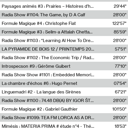
Revue Les Chambres,Marie-Hélène Lafon
Paysages animés #3 : Prairies – Histoires d’herbes et d’humains
29'44"
Anne Simon
Radia Show #1104: The Game, by D A Calf
28'00"
Radio One NZ
Formule Magique #4 : Christophe Fiat
122'57"
Nathalie Lacroix
Formule Magique #3 : Selim-a Attalah Chettaoui
85'59"
Nathalie Lacroix,Selim-a Attalah Chettaoui
Radia Show #1103 : “Learning AI How To Dream” by Sebastian Dingens (Radio Campus Bruxelles)
28'00"
Radio Campus Bruxelles
LA PYRAMIDE DE BOIS 12 / PRINTEMPS 2026
57'51"
Sammy Stein
Radia Show #1102 : The Economic Trip / Radio Grenouille
28'00"
Radio Grenouille
Introspecson #9 : Gérôme Guibert
77'10"
Pierre Henry,Gérôme Guibert
Radia Show Show #1101 : Embedded Memories by Jimmy Peggie / radioart106
28'00"
Jimmy Peggie,radioart106
La chambre d'échos #6 : Hugo Pernet
07'54"
Revue Les Chambres,Hugo Pernet
Linguemadri #2 - La langue des Sirènes
67'21"
Meris Angioletti
Radia Show #1100 : 74.48 DB(A) BY IGOR ŠTROMAJER FOR RADIO X
28'00"
radio x
Formule Magique #2 : Gabriel Gauthier
101'50"
Nathalie Lacroix,Gabriel Gauthier
Radia Show #1099: TEA FM LORCA AS A DREAM
28'00"
TEAFM
Mimésis : MATERIA PRIMA # étude n°4 - Théâtre de l’Aquarium
18'53"