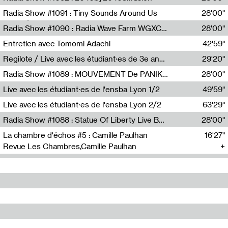
Diffusion FM
Radia Show #1091 : Tiny Sounds Around Us
28'00"
Radio Študent
Radia Show #1090 : Radia Wave Farm WGXC Corey De Juan Sherrard Jr Startalk
28'00"
Wave Farm
Entretien avec Tomomi Adachi
42'59"
Tomomi Adachi,Loraine Baud
Regilote / Live avec les étudiant·es de 3e année de l'EMA
29'20"
Nima Henryon,Athéna Noël,Amir Genillon,Ibourayane Ahmadi,Manelle Cherrih,Honorine Gibello,John Weeber,Manon Joseph
Radia Show #1089 : MOUVEMENT De PANIK (Radio Panik)
28'00"
Radio Panik
Live avec les étudiant·es de l'ensba Lyon 1/2
49'59"
Live avec les étudiant·es de l'ensba Lyon 2/2
63'29"
Radia Show #1088 : Statue Of Liberty Live By Ed Baxter (Resonance)
28'00"
Resonance
La chambre d'échos #5 : Camille Paulhan
16'27"
Revue Les Chambres,Camille Paulhan