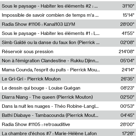
Radio Helsinki
Sous le paysage - Habiter les éléments #2 : Vers le tournant élémentaire
31'10"
Nastassja Martin
Impossible de savoir combien de temps m'a échappé
15'14"
Mélanie Blaison,Mateo Cuin
Radia Show #1106 : Kanal103 ШУМ
28'00"
Kanal103
Sous le paysage - Habiter les éléments #1 : Les éléments et les débordements du vivant
41'55"
Nastassja Martin
Simb Gaïdé ou la danse du faux lion (Pierrick Mouton)
02'08"
Pierrick Mouton,Simb Gaïdé
Réservoir sous pression
214'08"
Non à l'émigration Clandestine - Rukku Djinne Squad (Eden Tinto Collins)
05'04"
Eden Tinto Collins,Rukku Djinne
Mama Counda, l'esprit du puits - Pierrick Mouton
24'14"
Pierrick Mouton
Le Gri-Gri - Pierrick Mouton
26'35"
Pierrick Mouton
Le dessin qui bouge - Louise Guégan
08'23"
Louise Guégan
Diarra Niang - The queen (Pierrick Mouton)
02'50"
Pierrick Mouton,Diarra Niang
Dans la nuit les nuages - Théo Robine-Langlois
00'53"
Théo Robine-Langlois,LD Beat
Bathi Diabaye - Tambacounda (Pierrick Mouton)
04'45"
Pierrick Mouton,Bathi Diabaye
Radia Show #1105 : retroauditive
28'00"
Soundart Radio
La chambre d'échos #7 : Marie-Hélène Lafon
17'28"