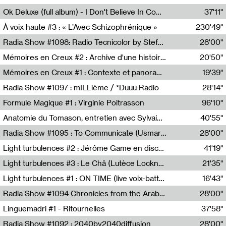
Francesco Russo,Scuola della Crisi
Ok Deluxe (full album) - I Don't Believe In Computing
37'11"
Corentin Canesson,Julien Tiberi,Charlie Hamish Jeffery
À voix haute #3 : « L’Avec Schizophrénique »
230'49"
Agathe Boulanger,Sybille Chevreuse,Carine Lendrin,Léna Monnier,Graziela Susin,Camille Zuber
Radia Show #1098: Radio Tecnicolor by Stefan Nussbaumer & Georg Zichy (Radio Orange 94.0)
28'00"
Radio Orange 94.0
Mémoires en Creux #2 : Archive d'une histoire artistique
20'50"
Sophie Auger-Grappin
Mémoires en Creux #1 : Contexte et panorama
19'39"
Sophie Auger-Grappin
Radia Show #1097 : mILLième / *Duuu Radio
28'14"
Cécile Tonizzo,Nicolas Couturier,Manuel Zenner,Aquila Lescene,Curtis Coco,Cyril Magnier
Formule Magique #1 : Virginie Poitrasson
96'10"
Nathalie Lacroix,Virginie Poitrasson
Anatomie du Tomason, entretien avec Sylvain Cardonnel
40'55"
Loraine Baud,Sylvain Cardonnel
Radia Show #1095 : To Communicate (Usmaradio)
28'00"
Usmaradio
Light turbulences #2 : Jérôme Game en discussion avec Thomas Corlin
41'19"
Jérôme Game,Thomas Corlin,Thierry Raynaud,Hubert Colas
Light turbulences #3 : Le Châ (Lutèce Lockness)
21'35"
Lutèce Lockness
Light turbulences #1 : ON TIME (live voix-batterie) avec Jérôme Game & Jean-Michel Espitallier
16'43"
Jérôme Game,Jean-Michel Espitallier
Radia Show #1094 Chronicles from the Arab Cold War by Ghazi Barakat
28'00"
Reboot.fm
Linguemadri #1 - Ritournelles
37'58"
Meris Angioletti
Radia Show #1092 : 2040by2040diffusion
28'00"