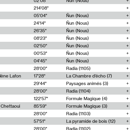
02'08"
Ñun (Nous)
214'08"
e
05'04"
Ñun (Nous)
24'14"
Ñun (Nous)
26'35"
Ñun (Nous)
08'23"
Ñun (Nous)
02'50"
Ñun (Nous)
00'53"
Ñun (Nous)
04'45"
Ñun (Nous)
28'00"
Radia (1105)
lène Lafon
17'28"
La Chambre d’écho (7)
29'44"
Paysages animés (3)
28'00"
Radia (1104)
122'57"
Formule Magique (4)
h Chettaoui
85'59"
Formule Magique (3)
28'00"
Radia (1103)
57'51"
La pyramide de bois (12)
28'00"
Radia (1102)