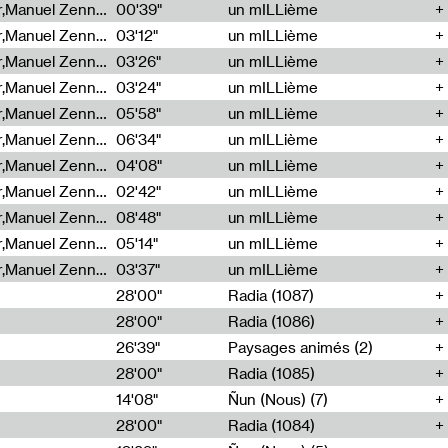
Cécile Tonizzo,Nicolas Couturier,Manuel Zenner,Aquila Lescene,Curtis Coco,Cyril Magnier
00'39"
un mILLième
Cécile Tonizzo,Nicolas Couturier,Manuel Zenner,Aquila Lescene,Curtis Coco,Cyril Magnier
03'12"
un mILLième
Cécile Tonizzo,Nicolas Couturier,Manuel Zenner,Aquila Lescene,Curtis Coco,Cyril Magnier
03'26"
un mILLième
Cécile Tonizzo,Nicolas Couturier,Manuel Zenner,Aquila Lescene,Curtis Coco,Cyril Magnier
03'24"
un mILLième
Cécile Tonizzo,Nicolas Couturier,Manuel Zenner,Aquila Lescene,Curtis Coco,Cyril Magnier
05'58"
un mILLième
Cécile Tonizzo,Nicolas Couturier,Manuel Zenner,Aquila Lescene,Curtis Coco,Cyril Magnier
06'34"
un mILLième
Cécile Tonizzo,Nicolas Couturier,Manuel Zenner,Aquila Lescene,Curtis Coco,Cyril Magnier
04'08"
un mILLième
Cécile Tonizzo,Nicolas Couturier,Manuel Zenner,Aquila Lescene,Curtis Coco,Cyril Magnier
02'42"
un mILLième
Cécile Tonizzo,Nicolas Couturier,Manuel Zenner,Aquila Lescene,Curtis Coco,Cyril Magnier
08'48"
un mILLième
Cécile Tonizzo,Nicolas Couturier,Manuel Zenner,Aquila Lescene,Curtis Coco,Cyril Magnier
05'14"
un mILLième
Cécile Tonizzo,Nicolas Couturier,Manuel Zenner,Aquila Lescene,Curtis Coco,Cyril Magnier
03'37"
un mILLième
28'00"
Radia (1087)
28'00"
Radia (1086)
26'39"
Paysages animés (2)
28'00"
Radia (1085)
14'08"
Ñun (Nous) (7)
28'00"
Radia (1084)