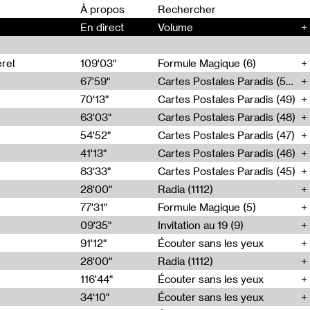
00
À propos
En direct
Volume
+
rel
109'03"
Formule Magique (6)
67'59"
Cartes Postales Paradis (50)
70'13"
Cartes Postales Paradis (49)
63'03"
Cartes Postales Paradis (48)
54'52"
Cartes Postales Paradis (47)
41'13"
Cartes Postales Paradis (46)
83'33"
Cartes Postales Paradis (45)
28'00"
Radia (1112)
77'31"
Formule Magique (5)
09'35"
Invitation au 19 (9)
91'12"
Écouter sans les yeux
28'00"
Radia (1112)
116'44"
Écouter sans les yeux
34'10"
Écouter sans les yeux