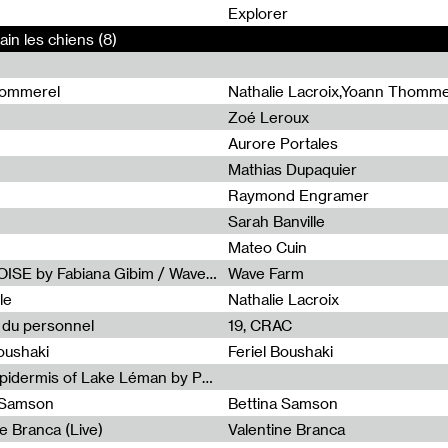
0
Explorer
in les chiens (8)
hommerel
Nathalie Lacroix,Yoann Thomme
Zoé Leroux
Aurore Portales
Mathias Dupaquier
Raymond Engramer
Sarah Banville
Mateo Cuin
Radia Show #1113 : FOSSIL///NOISE by Fabiana Gibim / Wave Farm
Wave Farm
le
Nathalie Lacroix
e du personnel
19, CRAC
Boushaki
Feriel Boushaki
Radia Show #1112 : The Sonic Epidermis of Lake Léman by Paul Courlet / Guest Slot
a Samson
Bettina Samson
e Branca (Live)
Valentine Branca