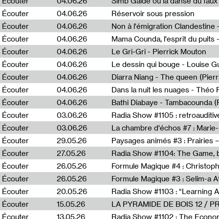
Écouter
04.06.26
Simb Gaïdé ou la danse du faux 
Écouter
04.06.26
Réservoir sous pression
Écouter
04.06.26
Écouter
04.06.26
Mama Counda, l'esprit du puits 
Écouter
04.06.26
Le Gri-Gri - Pierrick Mouton
Écouter
04.06.26
Le dessin qui bouge - Louise 
Écouter
04.06.26
Diarra Niang - The queen (Pier
Écouter
04.06.26
Dans la nuit les nuages - Théo
Écouter
04.06.26
Bathi Diabaye - Tambacounda (P
Écouter
03.06.26
Radia Show #1105 : retroauditiv
Écouter
03.06.26
La chambre d'échos #7 : Marie
Écouter
29.05.26
Écouter
27.05.26
Radia Show #1104: The Game, b
Écouter
26.05.26
Formule Magique #4 : Christoph
Écouter
26.05.26
Formule Magique #3 : Selim-a A
Écouter
20.05.26
Écouter
15.05.26
LA PYRAMIDE DE BOIS 12 / 
Écouter
13.05.26
Radia Show #1102 : The Economi