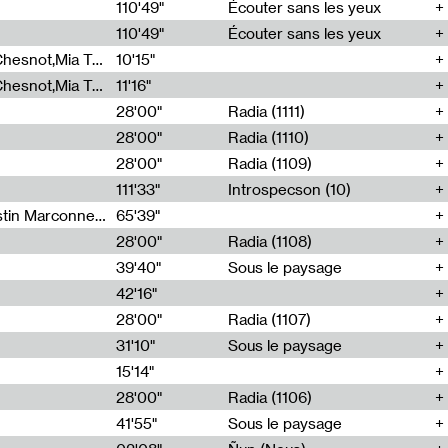
00
110'49"
Écouter sans les yeux
110'49"
Écouter sans les yeux
Théo Robine-Langlois,Emilien Chesnot,Mia Trabalon
10'15"
Théo Robine-Langlois,Emilien Chesnot,Mia Trabalon
11'16"
28'00"
Radia (1111)
28'00"
Radia (1110)
28'00"
Radia (1109)
111'33"
Introspecson (10)
Sarah Tritz,Elene Lapiashivili,Justin Marconnet,Mateo Cuche,Esther Lechevalier,Suzie Lecroart,Romance Castelet
65'39"
28'00"
Radia (1108)
39'40"
Sous le paysage
42'16"
28'00"
Radia (1107)
31'10"
Sous le paysage
15'14"
28'00"
Radia (1106)
41'55"
Sous le paysage