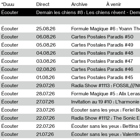
0
*Duuu
Direct
Archive
À venir
Écouter
Demain les chiens #8 : Les chiens rêvent - Dema
Écouter
25.08.26
Formule Magique #6 : Yoann T
Écouter
06.08.26
Cartes Postales Paradis #50
Écouter
05.08.26
Cartes Postales Paradis #49
Écouter
04.08.26
Cartes Postales Paradis #48
Écouter
03.08.26
Cartes Postales Paradis #47
Écouter
02.08.26
Cartes Postales Paradis #46
Écouter
01.08.26
Cartes Postales Paradis #45
Écouter
29.07.26
Écouter
28.07.26
Formule Magique #5 : Alix Leras
Écouter
27.07.26
Invitation au 19 #10 : L’harmoni
Écouter
23.07.26
Écouter sans les yeux : Feriel 
Écouter
22.07.26
Écouter
22.07.26
Écouter sans les yeux : Bettin
Écouter
21.07.26
Écouter sans les yeux : Valentin