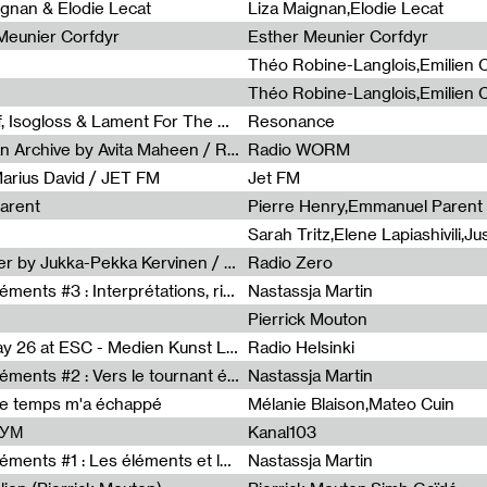
0
ignan & Elodie Lecat
Liza Maignan,Elodie Lecat
 Meunier Corfdyr
Esther Meunier Corfdyr
Radia Show #1111 : Schisma Gulf, Isogloss & Lament For The Old Clock By Harvey Young / Resonance
Resonance
Radia Show #1110 : Freeze, Asian Archive by Avita Maheen / Radio Worm
Radio WORM
Marius David / JET FM
Jet FM
arent
Pierre Henry,Emmanuel Parent
Radia Show #1108 : as or another by Jukka-Pekka Kervinen / Rádio Zero
Radio Zero
Sous le paysage - Habiter les éléments #3 : Interprétations, rituels et symboliques des éléments
Nastassja Martin
Pierrick Mouton
Radia Show #1107 : Art's Birthday 26 at ESC - Medien Kunst Labor
Radio Helsinki
Sous le paysage - Habiter les éléments #2 : Vers le tournant élémentaire
Nastassja Martin
de temps m'a échappé
Mélanie Blaison,Mateo Cuin
ШУМ
Kanal103
Sous le paysage - Habiter les éléments #1 : Les éléments et les débordements du vivant
Nastassja Martin