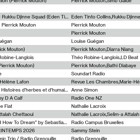
lion (Pierrick Mouton)
Pierrick Mouton,Simb Gaïdé
Non à l'émigration Clandestine - Rukku Djinne Squad (Eden Tinto Collins)
Eden Tinto Collins,Rukku Djinn
- Pierrick Mouton
Pierrick Mouton
Pierrick Mouton
Guégan
Louise Guégan
rick Mouton)
Pierrick Mouton,Diarra Niang
 Robine-Langlois
Théo Robine-Langlois,LD Beat
ierrick Mouton)
Pierrick Mouton,Bathi Diabaye
e
Soundart Radio
-Hélène Lafon
Revue Les Chambres,Marie-Hé
Paysages animés #3 : Prairies – Histoires d’herbes et d’humains
Anne Simon
y D A Calf
Radio One NZ
e Fiat
Nathalie Lacroix
ttalah Chettaoui
Nathalie Lacroix,Selim-a Attala
Radia Show #1103 : “Learning AI How To Dream” by Sebastian Dingens (Radio Campus Bruxelles)
Radio Campus Bruxelles
PRINTEMPS 2026
Sammy Stein
c Trip / Radio Grenouille
Radio Grenouille