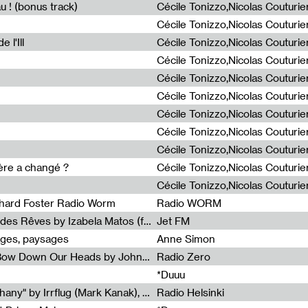
u ! (bonus track)
 l'Ill
ière a changé ?
chard Foster Radio Worm
Radio WORM
Radia Show #1086 : La Couleur des Rêves by Izabela Matos (for Jet FM)
Jet FM
ages, paysages
Anne Simon
Radia Show #1085 : When We Bow Down Our Heads by John Roach (Radia edit, Rádio Zero)
Radio Zero
*Duuu
Radia Show #1084 : "Silver Epiphany" by Irrflug (Mark Kanak), featuring Jarboe and Blixa Bargeld (for Radio Helsinki)
Radio Helsinki