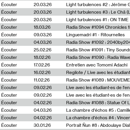
Écouter
20.03.26
Écouter
20.03.26
Light turbulences #3 : Le Châ 
Écouter
20.03.26
Écouter
18.03.26
Écouter
09.03.26
Linguemadri #1 - Ritournelles
Écouter
04.03.26
Radia Show #1092 : 2040by204
Écouter
25.02.26
Radia Show #1091 : Tiny Sound
Écouter
18.02.26
Écouter
17.02.26
Entretien avec Tomomi Adachi
Écouter
16.02.26
Regilote / Live avec les étudia
Écouter
11.02.26
Radia Show #1089 : MOUVEMEN
Écouter
09.02.26
Live avec les étudiant·es de l'e
Écouter
09.02.26
Live avec les étudiant·es de l'
Écouter
04.02.26
Écouter
04.03.26
La chambre d'échos #5 : Camill
Écouter
04.02.26
La chambre d'échos #4 : Vince
Écouter
30.01.26
Portrait Ñun #8 : Abdoulaye Dial