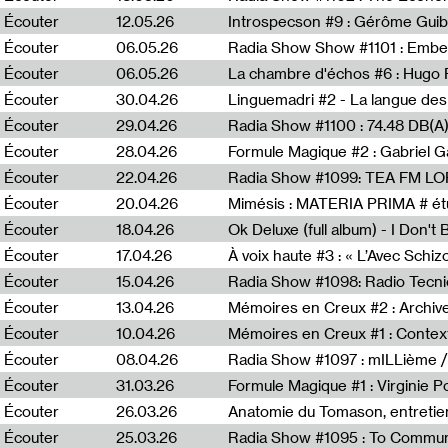
Écouter
12.05.26
Introspecson #9 : Gérôme Guib
Écouter
06.05.26
Écouter
06.05.26
La chambre d'échos #6 : Hugo 
Écouter
30.04.26
Linguemadri #2 - La langue des
Écouter
29.04.26
Écouter
28.04.26
Formule Magique #2 : Gabriel G
Écouter
22.04.26
Radia Show #1099: TEA FM L
Écouter
20.04.26
Mimésis : MATERIA PRIMA # étu
Écouter
18.04.26
Ok Deluxe (full album) - I Don't
Écouter
17.04.26
À voix haute #3 : « L’Avec Schi
Écouter
15.04.26
Écouter
13.04.26
Mémoires en Creux #2 : Archive 
Écouter
10.04.26
Mémoires en Creux #1 : Contex
Écouter
08.04.26
Radia Show #1097 : mILLième /
Écouter
31.03.26
Formule Magique #1 : Virginie P
Écouter
26.03.26
Anatomie du Tomason, entretie
Écouter
25.03.26
Radia Show #1095 : To Commun