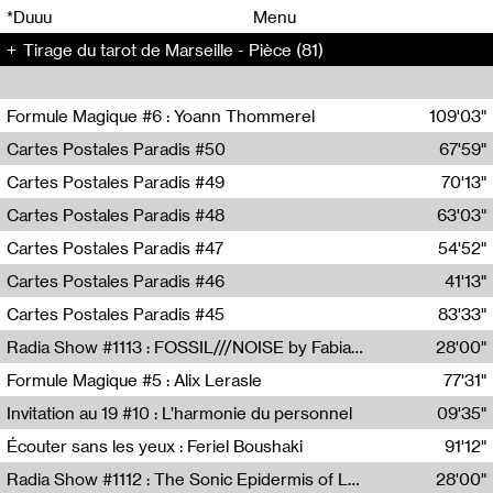
00
00
*Duuu
Menu
Tirage du tarot de Marseille - Pièce (81)
00
00
Formule Magique #6 : Yoann Thommerel
109'03"
Nathalie Lacroix,Yoann Thommerel
Cartes Postales Paradis #50
67'59"
Zoé Leroux
Cartes Postales Paradis #49
70'13"
Aurore Portales
Cartes Postales Paradis #48
63'03"
Mathias Dupaquier
Cartes Postales Paradis #47
54'52"
Raymond Engramer
Cartes Postales Paradis #46
41'13"
Sarah Banville
Cartes Postales Paradis #45
83'33"
Mateo Cuin
Radia Show #1113 : FOSSIL///NOISE by Fabiana Gibim / Wave Farm
28'00"
Wave Farm
Formule Magique #5 : Alix Lerasle
77'31"
Nathalie Lacroix
Invitation au 19 #10 : L’harmonie du personnel
09'35"
19, CRAC
Écouter sans les yeux : Feriel Boushaki
91'12"
Feriel Boushaki
Radia Show #1112 : The Sonic Epidermis of Lake Léman by Paul Courlet / Guest Slot
28'00"