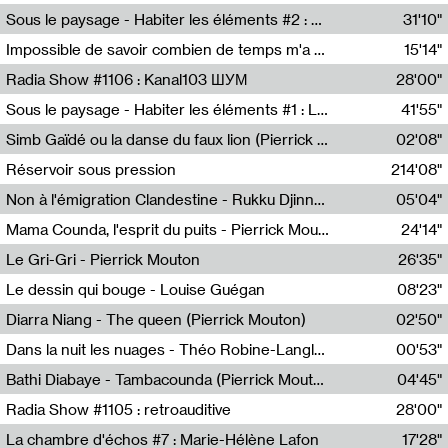
Radio Helsinki
Sous le paysage - Habiter les éléments #2 : Vers le tournant élémentaire
31'10"
Nastassja Martin
Impossible de savoir combien de temps m'a échappé
15'14"
Mélanie Blaison,Mateo Cuin
Radia Show #1106 : Kanal103 ШУМ
28'00"
Kanal103
Sous le paysage - Habiter les éléments #1 : Les éléments et les débordements du vivant
41'55"
Nastassja Martin
Simb Gaïdé ou la danse du faux lion (Pierrick Mouton)
02'08"
Pierrick Mouton,Simb Gaïdé
Réservoir sous pression
214'08"
Non à l'émigration Clandestine - Rukku Djinne Squad (Eden Tinto Collins)
05'04"
Eden Tinto Collins,Rukku Djinne
Mama Counda, l'esprit du puits - Pierrick Mouton
24'14"
Pierrick Mouton
Le Gri-Gri - Pierrick Mouton
26'35"
Pierrick Mouton
Le dessin qui bouge - Louise Guégan
08'23"
Louise Guégan
Diarra Niang - The queen (Pierrick Mouton)
02'50"
Pierrick Mouton,Diarra Niang
Dans la nuit les nuages - Théo Robine-Langlois
00'53"
Théo Robine-Langlois,LD Beat
Bathi Diabaye - Tambacounda (Pierrick Mouton)
04'45"
Pierrick Mouton,Bathi Diabaye
Radia Show #1105 : retroauditive
28'00"
Soundart Radio
La chambre d'échos #7 : Marie-Hélène Lafon
17'28"