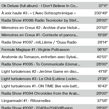
Francesco Russo,Scuola della Crisi
Ok Deluxe (full album) - I Don't Believe In Computing
37'11"
Corentin Canesson,Julien Tiberi,Charlie Hamish Jeffery
À voix haute #3 : « L’Avec Schizophrénique »
230'49"
Agathe Boulanger,Sybille Chevreuse,Carine Lendrin,Léna Monnier,Graziela Susin,Camille Zuber
Radia Show #1098: Radio Tecnicolor by Stefan Nussbaumer & Georg Zichy (Radio Orange 94.0)
28'00"
Radio Orange 94.0
Mémoires en Creux #2 : Archive d'une histoire artistique
20'50"
Sophie Auger-Grappin
Mémoires en Creux #1 : Contexte et panorama
19'39"
Sophie Auger-Grappin
Radia Show #1097 : mILLième / *Duuu Radio
28'14"
Cécile Tonizzo,Nicolas Couturier,Manuel Zenner,Aquila Lescene,Curtis Coco,Cyril Magnier
Formule Magique #1 : Virginie Poitrasson
96'10"
Nathalie Lacroix,Virginie Poitrasson
Anatomie du Tomason, entretien avec Sylvain Cardonnel
40'55"
Loraine Baud,Sylvain Cardonnel
Radia Show #1095 : To Communicate (Usmaradio)
28'00"
Usmaradio
Light turbulences #2 : Jérôme Game en discussion avec Thomas Corlin
41'19"
Jérôme Game,Thomas Corlin,Thierry Raynaud,Hubert Colas
Light turbulences #3 : Le Châ (Lutèce Lockness)
21'35"
Lutèce Lockness
Light turbulences #1 : ON TIME (live voix-batterie) avec Jérôme Game & Jean-Michel Espitallier
16'43"
Jérôme Game,Jean-Michel Espitallier
Radia Show #1094 Chronicles from the Arab Cold War by Ghazi Barakat
28'00"
Reboot.fm
Linguemadri #1 - Ritournelles
37'58"
Meris Angioletti
Radia Show #1092 : 2040by2040diffusion
28'00"