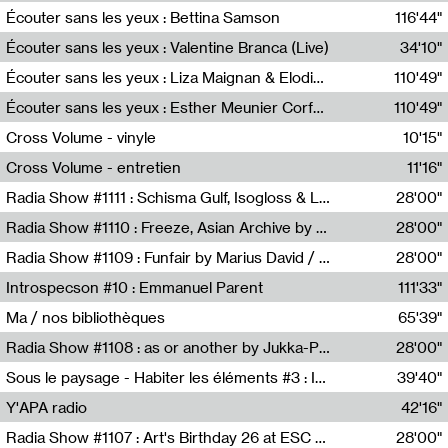
Écouter sans les yeux : Bettina Samson
116'44"
Bettina Samson
Écouter sans les yeux : Valentine Branca (Live)
34'10"
Valentine Branca
Écouter sans les yeux : Liza Maignan & Elodie Lecat
110'49"
Liza Maignan,Elodie Lecat
Écouter sans les yeux : Esther Meunier Corfdyr
110'49"
Esther Meunier Corfdyr
Cross Volume - vinyle
10'15"
Théo Robine-Langlois,Emilien Chesnot,Mia Trabalon
Cross Volume - entretien
11'16"
Théo Robine-Langlois,Emilien Chesnot,Mia Trabalon
Radia Show #1111 : Schisma Gulf, Isogloss & Lament For The Old Clock By Harvey Young / Resonance
28'00"
Resonance
Radia Show #1110 : Freeze, Asian Archive by Avita Maheen / Radio Worm
28'00"
Radio WORM
Radia Show #1109 : Funfair by Marius David / JET FM
28'00"
Jet FM
Introspecson #10 : Emmanuel Parent
111'33"
Pierre Henry,Emmanuel Parent
Ma / nos bibliothèques
65'39"
Sarah Tritz,Elene Lapiashivili,Justin Marconnet,Mateo Cuche,Esther Lechevalier,Suzie Lecroart,Romance Castelet
Radia Show #1108 : as or another by Jukka-Pekka Kervinen / Rádio Zero
28'00"
Radio Zero
Sous le paysage - Habiter les éléments #3 : Interprétations, rituels et symboliques des éléments
39'40"
Nastassja Martin
Y'APA radio
42'16"
Pierrick Mouton
Radia Show #1107 : Art's Birthday 26 at ESC - Medien Kunst Labor
28'00"