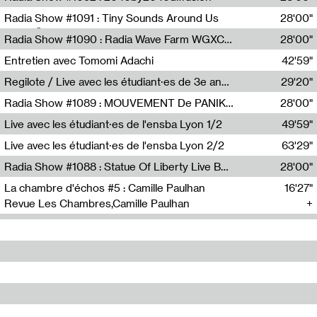
Diffusion FM
Radia Show #1091 : Tiny Sounds Around Us
28'00"
Radio Študent
Radia Show #1090 : Radia Wave Farm WGXC Corey De Juan Sherrard Jr Startalk
28'00"
Wave Farm
Entretien avec Tomomi Adachi
42'59"
Tomomi Adachi,Loraine Baud
Regilote / Live avec les étudiant·es de 3e année de l'EMA
29'20"
Nima Henryon,Athéna Noël,Amir Genillon,Ibourayane Ahmadi,Manelle Cherrih,Honorine Gibello,John Weeber,Manon Joseph
Radia Show #1089 : MOUVEMENT De PANIK (Radio Panik)
28'00"
Radio Panik
Live avec les étudiant·es de l'ensba Lyon 1/2
49'59"
Live avec les étudiant·es de l'ensba Lyon 2/2
63'29"
Radia Show #1088 : Statue Of Liberty Live By Ed Baxter (Resonance)
28'00"
Resonance
La chambre d'échos #5 : Camille Paulhan
16'27"
Revue Les Chambres,Camille Paulhan