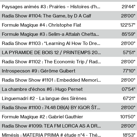
Revue Les Chambres,Marie-Hélène Lafon
Paysages animés #3 : Prairies – Histoires d’herbes et d’humains
29'44"
Anne Simon
Radia Show #1104: The Game, by D A Calf
28'00"
Radio One NZ
Formule Magique #4 : Christophe Fiat
122'57"
Nathalie Lacroix
Formule Magique #3 : Selim-a Attalah Chettaoui
85'59"
Nathalie Lacroix,Selim-a Attalah Chettaoui
Radia Show #1103 : “Learning AI How To Dream” by Sebastian Dingens (Radio Campus Bruxelles)
28'00"
Radio Campus Bruxelles
LA PYRAMIDE DE BOIS 12 / PRINTEMPS 2026
57'51"
Sammy Stein
Radia Show #1102 : The Economic Trip / Radio Grenouille
28'00"
Radio Grenouille
Introspecson #9 : Gérôme Guibert
77'10"
Pierre Henry,Gérôme Guibert
Radia Show Show #1101 : Embedded Memories by Jimmy Peggie / radioart106
28'00"
Jimmy Peggie,radioart106
La chambre d'échos #6 : Hugo Pernet
07'54"
Revue Les Chambres,Hugo Pernet
Linguemadri #2 - La langue des Sirènes
67'21"
Meris Angioletti
Radia Show #1100 : 74.48 DB(A) BY IGOR ŠTROMAJER FOR RADIO X
28'00"
radio x
Formule Magique #2 : Gabriel Gauthier
101'50"
Nathalie Lacroix,Gabriel Gauthier
Radia Show #1099: TEA FM LORCA AS A DREAM
28'00"
TEAFM
Mimésis : MATERIA PRIMA # étude n°4 - Théâtre de l’Aquarium
18'53"