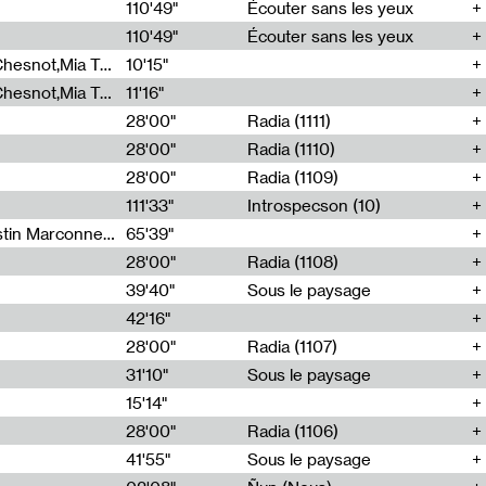
00
110'49"
Écouter sans les yeux
110'49"
Écouter sans les yeux
Théo Robine-Langlois,Emilien Chesnot,Mia Trabalon
10'15"
Théo Robine-Langlois,Emilien Chesnot,Mia Trabalon
11'16"
28'00"
Radia (1111)
28'00"
Radia (1110)
28'00"
Radia (1109)
111'33"
Introspecson (10)
Sarah Tritz,Elene Lapiashivili,Justin Marconnet,Mateo Cuche,Esther Lechevalier,Suzie Lecroart,Romance Castelet
65'39"
28'00"
Radia (1108)
39'40"
Sous le paysage
42'16"
28'00"
Radia (1107)
31'10"
Sous le paysage
15'14"
28'00"
Radia (1106)
41'55"
Sous le paysage