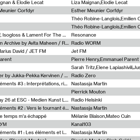
0
ignan & Elodie Lecat
Liza Maignan,Elodie Lecat
 Meunier Corfdyr
Esther Meunier Corfdyr
Radia Show #1111 : Schisma Gulf, Isogloss & Lament For The Old Clock By Harvey Young / Resonance
Resonance
Radia Show #1110 : Freeze, Asian Archive by Avita Maheen / Radio Worm
Radio WORM
Marius David / JET FM
Jet FM
arent
Pierre Henry,Emmanuel Parent
Radia Show #1108 : as or another by Jukka-Pekka Kervinen / Rádio Zero
Radio Zero
Sous le paysage - Habiter les éléments #3 : Interprétations, rituels et symboliques des éléments
Nastassja Martin
Pierrick Mouton
Radia Show #1107 : Art's Birthday 26 at ESC - Medien Kunst Labor
Radio Helsinki
Sous le paysage - Habiter les éléments #2 : Vers le tournant élémentaire
Nastassja Martin
de temps m'a échappé
Mélanie Blaison,Mateo Cuin
ШУМ
Kanal103
Sous le paysage - Habiter les éléments #1 : Les éléments et les débordements du vivant
Nastassja Martin