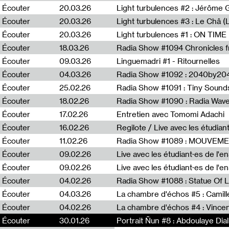
Écouter
20.03.26
Écouter
20.03.26
Light turbulences #3 : Le Châ 
Écouter
20.03.26
Écouter
18.03.26
Écouter
09.03.26
Linguemadri #1 - Ritournelles
Écouter
04.03.26
Radia Show #1092 : 2040by204
Écouter
25.02.26
Radia Show #1091 : Tiny Sound
Écouter
18.02.26
Écouter
17.02.26
Entretien avec Tomomi Adachi
Écouter
16.02.26
Regilote / Live avec les étudia
Écouter
11.02.26
Radia Show #1089 : MOUVEMEN
Écouter
09.02.26
Live avec les étudiant·es de l'e
Écouter
09.02.26
Live avec les étudiant·es de l'
Écouter
04.02.26
Écouter
04.03.26
La chambre d'échos #5 : Camill
Écouter
04.02.26
La chambre d'échos #4 : Vince
Écouter
Écouter
30.01.26
30.01.26
Portrait Ñun #8 : Abdoulaye Dial
Portrait Ñun #8 : Abdoulaye Dial