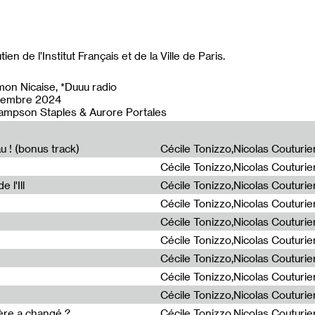
ien de l’Institut Français et de la Ville de Paris.
mon Nicaise, *Duuu radio
écembre 2024
Sampson Staples & Aurore Portales
u ! (bonus track)
 l'Ill
ière a changé ?