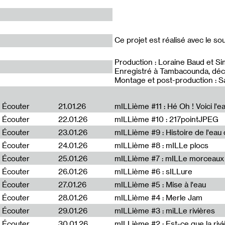
Ce projet est réalisé avec le sout
Production : Loraine Baud et Si
Enregistré à Tambacounda, d
Montage et post-production : 
Écouter
21.01.26
mILLième #11 : Hé Oh ! Voici l'ea
Écouter
22.01.26
mILLième #10 : 217pointJPEG
Écouter
23.01.26
mILLième #9 : Histoire de l'eau de
Écouter
24.01.26
mILLième #8 : mILLe plocs
Écouter
25.01.26
mILLième #7 : mILLe morceaux
Écouter
26.01.26
mILLième #6 : sILLure
Écouter
27.01.26
mILLième #5 : Mise à l'eau
Écouter
28.01.26
mILLième #4 : Merle Jam
Écouter
29.01.26
mILLième #3 : miLLe rivières
Écouter
30.01.26
mILLième #2 : Est-ce que la riv