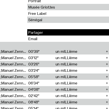
Portrait
Musée Griot.tes
Free Label
Sénégal
Partager
Email
Cécile Tonizzo,Nicolas Couturier,Manuel Zenner,Aquila Lescene,Curtis Coco,Cyril Magnier
00'39"
un mILLième
Cécile Tonizzo,Nicolas Couturier,Manuel Zenner,Aquila Lescene,Curtis Coco,Cyril Magnier
03'12"
un mILLième
Cécile Tonizzo,Nicolas Couturier,Manuel Zenner,Aquila Lescene,Curtis Coco,Cyril Magnier
03'26"
un mILLième
Cécile Tonizzo,Nicolas Couturier,Manuel Zenner,Aquila Lescene,Curtis Coco,Cyril Magnier
03'24"
un mILLième
Cécile Tonizzo,Nicolas Couturier,Manuel Zenner,Aquila Lescene,Curtis Coco,Cyril Magnier
05'58"
un mILLième
Cécile Tonizzo,Nicolas Couturier,Manuel Zenner,Aquila Lescene,Curtis Coco,Cyril Magnier
06'34"
un mILLième
Cécile Tonizzo,Nicolas Couturier,Manuel Zenner,Aquila Lescene,Curtis Coco,Cyril Magnier
04'08"
un mILLième
Cécile Tonizzo,Nicolas Couturier,Manuel Zenner,Aquila Lescene,Curtis Coco,Cyril Magnier
02'42"
un mILLième
Cécile Tonizzo,Nicolas Couturier,Manuel Zenner,Aquila Lescene,Curtis Coco,Cyril Magnier
08'48"
un mILLième
Cécile Tonizzo,Nicolas Couturier,Manuel Zenner,Aquila Lescene,Curtis Coco,Cyril Magnier
05'14"
un mILLième