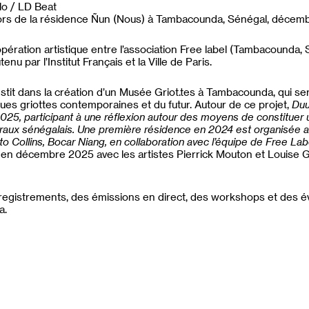
lo / LD Beat
 lors de la résidence Ñun (Nous) à Tambacounda, Sénégal, décem
pération artistique entre l’association Free label (Tambacounda, 
nu par l’Institut Français et la Ville de Paris.
stit dans la création d’un Musée Griot.tes à Tambacounda, qui se
ques griottes contemporaines et du futur. Autour de ce projet,
Duu
025, participant à une réflexion autour des moyens de constituer 
 oraux sénégalais. Une première résidence en 2024 est organisée a
o Collins, Bocar Niang, en collaboration avec l’équipe de Free Lab
en décembre 2025 avec les artistes Pierrick Mouton et Louise 
nregistrements, des émissions en direct, des workshops et des
a.