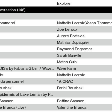
0
Explorer
versation (146)
hommerel
Nathalie Lacroix,Yoann Thomme
Zoé Leroux
Aurore Portales
Mathias Dupaquier
Raymond Engramer
Sarah Banville
Mateo Cuin
Radia Show #1113 : FOSSIL///NOISE by Fabiana Gibim / Wave Farm
Wave Farm
le
Nathalie Lacroix
e du personnel
19, CRAC
Boushaki
Feriel Boushaki
Radia Show #1112 : The Sonic Epidermis of Lake Léman by Paul Courlet / Guest Slot
a Samson
Bettina Samson
e Branca (Live)
Valentine Branca