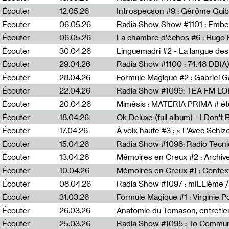
Écouter
12.05.26
Introspecson #9 : Gérôme Guib
Écouter
06.05.26
Écouter
06.05.26
La chambre d'échos #6 : Hugo 
Écouter
30.04.26
Linguemadri #2 - La langue des
Écouter
29.04.26
Écouter
28.04.26
Formule Magique #2 : Gabriel G
Écouter
22.04.26
Radia Show #1099: TEA FM L
Écouter
20.04.26
Mimésis : MATERIA PRIMA # étu
Écouter
18.04.26
Ok Deluxe (full album) - I Don't
Écouter
17.04.26
À voix haute #3 : « L’Avec Schi
Écouter
15.04.26
Écouter
13.04.26
Mémoires en Creux #2 : Archive 
Écouter
10.04.26
Mémoires en Creux #1 : Contex
Écouter
08.04.26
Radia Show #1097 : mILLième /
Écouter
31.03.26
Formule Magique #1 : Virginie P
Écouter
26.03.26
Anatomie du Tomason, entretie
Écouter
25.03.26
Radia Show #1095 : To Commun