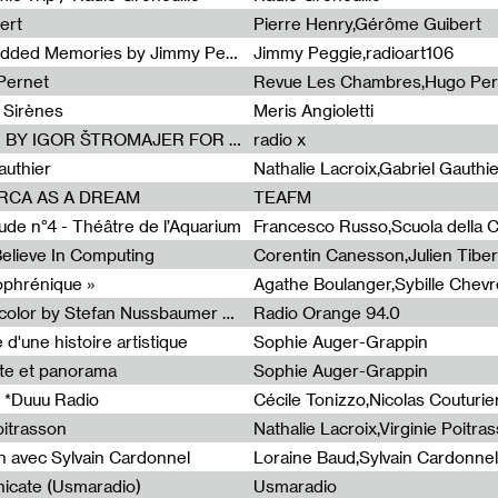
ert
Pierre Henry,Gérôme Guibert
Radia Show Show #1101 : Embedded Memories by Jimmy Peggie / radioart106
Jimmy Peggie,radioart106
Pernet
Revue Les Chambres,Hugo Per
 Sirènes
Meris Angioletti
Radia Show #1100 : 74.48 DB(A) BY IGOR ŠTROMAJER FOR RADIO X
radio x
authier
Nathalie Lacroix,Gabriel Gauthi
ORCA AS A DREAM
TEAFM
de n°4 - Théâtre de l’Aquarium
Francesco Russo,Scuola della Cr
 Believe In Computing
zophrénique »
Radia Show #1098: Radio Tecnicolor by Stefan Nussbaumer & Georg Zichy (Radio Orange 94.0)
Radio Orange 94.0
d'une histoire artistique
Sophie Auger-Grappin
te et panorama
Sophie Auger-Grappin
 *Duuu Radio
oitrasson
Nathalie Lacroix,Virginie Poitra
n avec Sylvain Cardonnel
Loraine Baud,Sylvain Cardonnel
icate (Usmaradio)
Usmaradio