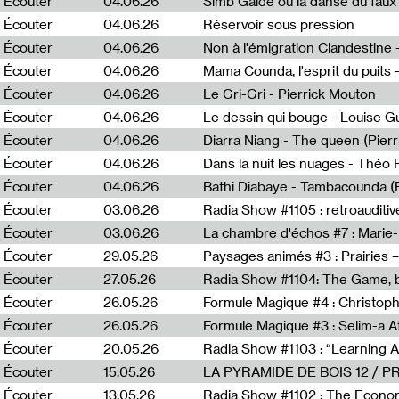
Écouter
04.06.26
Simb Gaïdé ou la danse du faux 
Écouter
04.06.26
Réservoir sous pression
Écouter
04.06.26
Écouter
04.06.26
Mama Counda, l'esprit du puits 
Écouter
04.06.26
Le Gri-Gri - Pierrick Mouton
Écouter
04.06.26
Le dessin qui bouge - Louise 
Écouter
04.06.26
Diarra Niang - The queen (Pier
Écouter
04.06.26
Dans la nuit les nuages - Théo
Écouter
04.06.26
Bathi Diabaye - Tambacounda (P
Écouter
03.06.26
Radia Show #1105 : retroauditiv
Écouter
03.06.26
La chambre d'échos #7 : Marie
Écouter
29.05.26
Écouter
27.05.26
Radia Show #1104: The Game, b
Écouter
26.05.26
Formule Magique #4 : Christoph
Écouter
26.05.26
Formule Magique #3 : Selim-a A
Écouter
20.05.26
Écouter
15.05.26
LA PYRAMIDE DE BOIS 12 / 
Écouter
13.05.26
Radia Show #1102 : The Economi