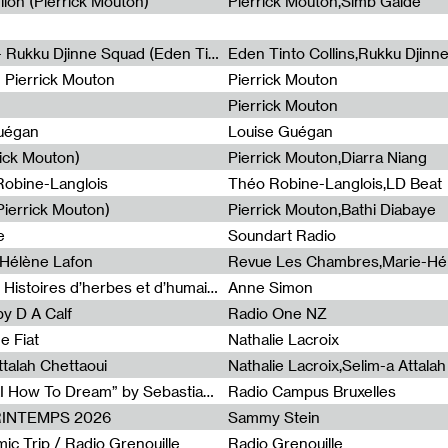
lion (Pierrick Mouton)
Pierrick Mouton,Simb Gaïdé
Non à l'émigration Clandestine - Rukku Djinne Squad (Eden Tinto Collins)
Eden Tinto Collins,Rukku Djinn
- Pierrick Mouton
Pierrick Mouton
Pierrick Mouton
Guégan
Louise Guégan
rick Mouton)
Pierrick Mouton,Diarra Niang
 Robine-Langlois
Théo Robine-Langlois,LD Beat
ierrick Mouton)
Pierrick Mouton,Bathi Diabaye
e
Soundart Radio
-Hélène Lafon
Revue Les Chambres,Marie-Hé
Paysages animés #3 : Prairies – Histoires d’herbes et d’humains
Anne Simon
y D A Calf
Radio One NZ
e Fiat
Nathalie Lacroix
ttalah Chettaoui
Nathalie Lacroix,Selim-a Attala
Radia Show #1103 : “Learning AI How To Dream” by Sebastian Dingens (Radio Campus Bruxelles)
Radio Campus Bruxelles
PRINTEMPS 2026
Sammy Stein
c Trip / Radio Grenouille
Radio Grenouille