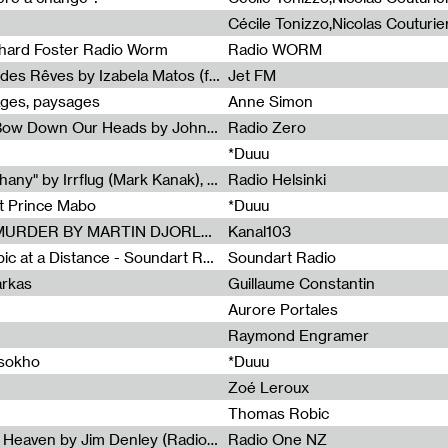
chard Foster Radio Worm
Radio WORM
Radia Show #1086 : La Couleur des Rêves by Izabela Matos (for Jet FM)
Jet FM
ages, paysages
Anne Simon
Radia Show #1085 : When We Bow Down Our Heads by John Roach (Radia edit, Rádio Zero)
Radio Zero
*Duuu
Radia Show #1084 : "Silver Epiphany" by Irrflug (Mark Kanak), featuring Jarboe and Blixa Bargeld (for Radio Helsinki)
Radio Helsinki
et Prince Mabo
*Duuu
Radia Show #1083 : MUSIC IS MURDER BY MARTIN DJORLEV (KANAL103)
Kanal103
Radia Show #1082 : Spooky Aspic at a Distance - Soundart Radio
Soundart Radio
arkas
Guillaume Constantin
Aurore Portales
Raymond Engramer
ssokho
*Duuu
Zoé Leroux
Thomas Robic
Radia Show #1081: The Wind of Heaven by Jim Denley (Radio One 91 FM)
Radio One NZ