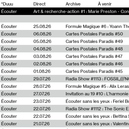
0
*Duuu
Direct
Archive
À venir
Écouter
Art & recherche-action #1 : Marie Preston - Con
Écouter
25.08.26
Formule Magique #6 : Yoann T
Écouter
06.08.26
Cartes Postales Paradis #50
Écouter
05.08.26
Cartes Postales Paradis #49
Écouter
04.08.26
Cartes Postales Paradis #48
Écouter
03.08.26
Cartes Postales Paradis #47
Écouter
02.08.26
Cartes Postales Paradis #46
Écouter
01.08.26
Cartes Postales Paradis #45
Écouter
29.07.26
Écouter
28.07.26
Formule Magique #5 : Alix Leras
Écouter
27.07.26
Invitation au 19 #10 : L’harmoni
Écouter
23.07.26
Écouter sans les yeux : Feriel 
Écouter
22.07.26
Écouter
22.07.26
Écouter sans les yeux : Bettin
Écouter
21.07.26
Écouter sans les yeux : Valentin