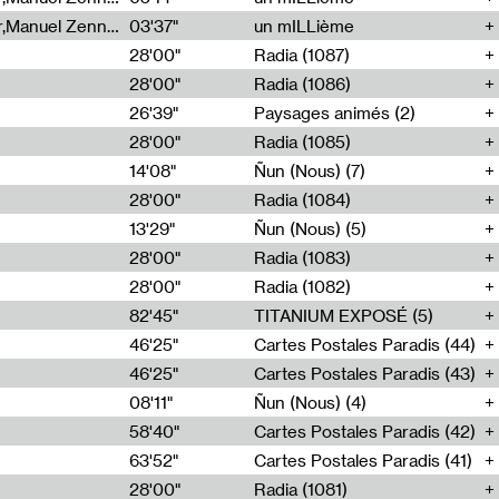
Cécile Tonizzo,Nicolas Couturier,Manuel Zenner,Aquila Lescene,Curtis Coco,Cyril Magnier
03'37"
un mILLième
28'00"
Radia (1087)
28'00"
Radia (1086)
26'39"
Paysages animés (2)
28'00"
Radia (1085)
14'08"
Ñun (Nous) (7)
28'00"
Radia (1084)
13'29"
Ñun (Nous) (5)
28'00"
Radia (1083)
28'00"
Radia (1082)
82'45"
TITANIUM EXPOSÉ (5)
46'25"
Cartes Postales Paradis (44)
46'25"
Cartes Postales Paradis (43)
08'11"
Ñun (Nous) (4)
58'40"
Cartes Postales Paradis (42)
63'52"
Cartes Postales Paradis (41)
28'00"
Radia (1081)