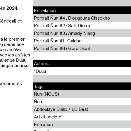
bre 2024.
En relation
Portrait Ñun #4 : Diougouna Cissokho
Sénégal) et
Portrait Ñun #2 : Salif Diarra
Portrait Ñun #3 : Amady Niang
ra le premier
Portrait Ñun #1 : Galabel
u mène une
Portrait Ñun #6 : Gora Diouf
une archive
vec les artistes
el et de
Duuu
Auteurs
Guegan poursuit
*Duuu
 événements
Tags
Ñun (NOUS)
Ñun
Abdoulaye Diallo / LD Beat
Art et société
Entretien