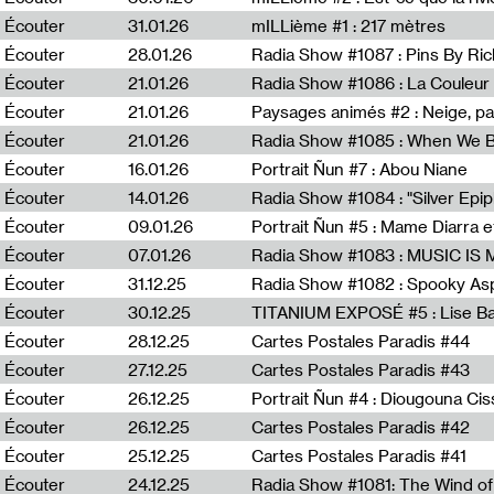
Écouter
31.01.26
mILLième #1 : 217 mètres
Écouter
28.01.26
Radia Show #1087 : Pins By Ri
Écouter
21.01.26
Écouter
21.01.26
Paysages animés #2 : Neige, p
Écouter
21.01.26
Écouter
16.01.26
Portrait Ñun #7 : Abou Niane
Écouter
14.01.26
Écouter
09.01.26
Portrait Ñun #5 : Mame Diarra 
Écouter
07.01.26
Écouter
31.12.25
Écouter
30.12.25
TITANIUM EXPOSÉ #5 : Lise B
Écouter
28.12.25
Cartes Postales Paradis #44
Écouter
27.12.25
Cartes Postales Paradis #43
Écouter
26.12.25
Portrait Ñun #4 : Diougouna Ci
Écouter
26.12.25
Cartes Postales Paradis #42
Écouter
25.12.25
Cartes Postales Paradis #41
Écouter
24.12.25