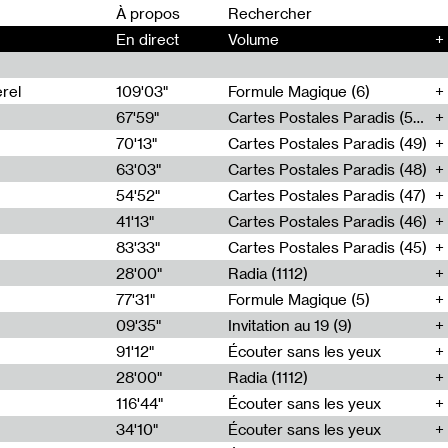
00
À propos
En direct
Volume
+
rel
109'03"
Formule Magique (6)
67'59"
Cartes Postales Paradis (50)
70'13"
Cartes Postales Paradis (49)
63'03"
Cartes Postales Paradis (48)
54'52"
Cartes Postales Paradis (47)
41'13"
Cartes Postales Paradis (46)
83'33"
Cartes Postales Paradis (45)
28'00"
Radia (1112)
77'31"
Formule Magique (5)
09'35"
Invitation au 19 (9)
91'12"
Écouter sans les yeux
28'00"
Radia (1112)
116'44"
Écouter sans les yeux
34'10"
Écouter sans les yeux