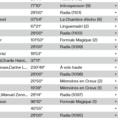
77'10"
Introspecson (9)
28'00"
Radia (1101)
net
07'54"
La Chambre d’écho (6)
67'21"
Linguemadri (2)
28'00"
Radia (1100)
er
101'50"
Formule Magique (2)
28'00"
Radia (1099)
isi
18'53"
Corentin Canesson,Julien Tiberi,Charlie Hamish Jeffery
37'11"
Agathe Boulanger,Sybille Chevreuse,Carine Lendrin,Léna Monnier,Graziela Susin,Camille Zuber
230'49"
À voix haute
28'00"
Radia (1098)
20'50"
Mémoires en Creux (2)
19'39"
Mémoires en Creux (1)
Cécile Tonizzo,Nicolas Couturier,Manuel Zenner,Aquila Lescene,Curtis Coco,Cyril Magnier
28'14"
Radia (1097)
sson
96'10"
Formule Magique (1)
40'55"
28'00"
Radia (1095)