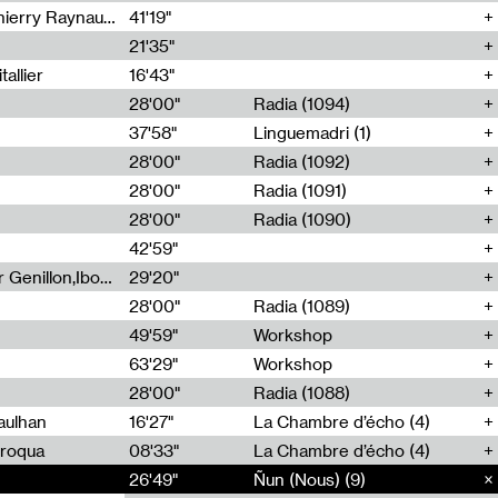
Jérôme Game,Thomas Corlin,Thierry Raynaud,Hubert Colas
41'19"
21'35"
allier
16'43"
28'00"
Radia (1094)
37'58"
Linguemadri (1)
28'00"
Radia (1092)
28'00"
Radia (1091)
28'00"
Radia (1090)
42'59"
Nima Henryon,Athéna Noël,Amir Genillon,Ibourayane Ahmadi,Manelle Cherrih,Honorine Gibello,John Weeber,Manon Joseph
29'20"
28'00"
Radia (1089)
49'59"
Workshop
63'29"
Workshop
28'00"
Radia (1088)
aulhan
16'27"
La Chambre d’écho (4)
Broqua
08'33"
La Chambre d’écho (4)
26'49"
26'49"
Ñun (Nous) (9)
Ñun (Nous) (9)