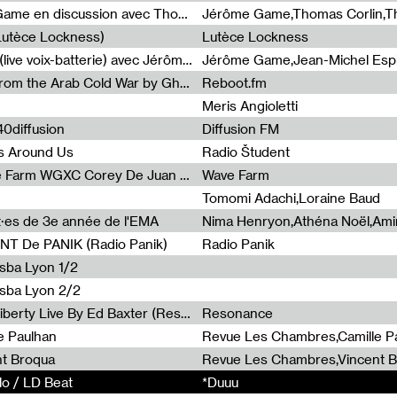
Light turbulences #2 : Jérôme Game en discussion avec Thomas Corlin
(Lutèce Lockness)
Lutèce Lockness
Light turbulences #1 : ON TIME (live voix-batterie) avec Jérôme Game & Jean-Michel Espitallier
Jérôme Game,Jean-Michel Espit
Radia Show #1094 Chronicles from the Arab Cold War by Ghazi Barakat
Reboot.fm
Meris Angioletti
0diffusion
Diffusion FM
s Around Us
Radio Študent
Radia Show #1090 : Radia Wave Farm WGXC Corey De Juan Sherrard Jr Startalk
Wave Farm
Tomomi Adachi,Loraine Baud
nt·es de 3e année de l'EMA
T De PANIK (Radio Panik)
Radio Panik
nsba Lyon 1/2
ensba Lyon 2/2
Radia Show #1088 : Statue Of Liberty Live By Ed Baxter (Resonance)
Resonance
e Paulhan
Revue Les Chambres,Camille P
nt Broqua
Revue Les Chambres,Vincent 
lo / LD Beat
lo / LD Beat
*Duuu
*Duuu