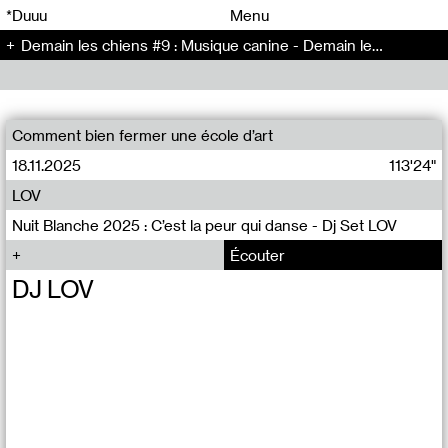
00
00
*Duuu
Menu
Demain les chiens #9 : Musique canine - Demain les chiens (9)
00
00
Comment bien fermer une école d’art
18.11.2025
113'24"
LOV
Nuit Blanche 2025 : C’est la peur qui danse - Dj Set LOV
Écouter
DJ LOV