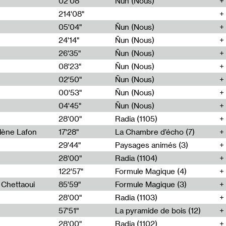
02'08"
Ñun (Nous)
214'08"
e
05'04"
Ñun (Nous)
24'14"
Ñun (Nous)
26'35"
Ñun (Nous)
08'23"
Ñun (Nous)
02'50"
Ñun (Nous)
00'53"
Ñun (Nous)
04'45"
Ñun (Nous)
28'00"
Radia (1105)
lène Lafon
17'28"
La Chambre d’écho (7)
29'44"
Paysages animés (3)
28'00"
Radia (1104)
122'57"
Formule Magique (4)
h Chettaoui
85'59"
Formule Magique (3)
28'00"
Radia (1103)
57'51"
La pyramide de bois (12)
28'00"
Radia (1102)