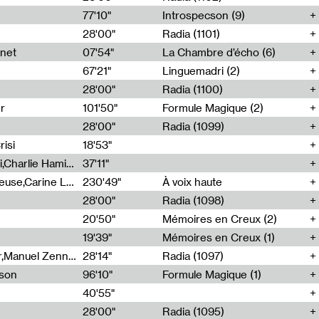
77'10"
Introspecson (9)
28'00"
Radia (1101)
net
07'54"
La Chambre d’écho (6)
67'21"
Linguemadri (2)
28'00"
Radia (1100)
er
101'50"
Formule Magique (2)
28'00"
Radia (1099)
isi
18'53"
Corentin Canesson,Julien Tiberi,Charlie Hamish Jeffery
37'11"
Agathe Boulanger,Sybille Chevreuse,Carine Lendrin,Léna Monnier,Graziela Susin,Camille Zuber
230'49"
À voix haute
28'00"
Radia (1098)
20'50"
Mémoires en Creux (2)
19'39"
Mémoires en Creux (1)
Cécile Tonizzo,Nicolas Couturier,Manuel Zenner,Aquila Lescene,Curtis Coco,Cyril Magnier
28'14"
Radia (1097)
sson
96'10"
Formule Magique (1)
40'55"
28'00"
Radia (1095)