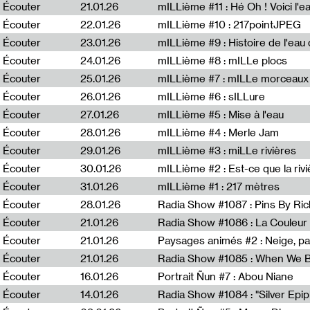
Écouter
21.01.26
mILLième #11 : Hé Oh ! Voici l'ea
Écouter
22.01.26
mILLième #10 : 217pointJPEG
Écouter
23.01.26
mILLième #9 : Histoire de l'eau de
Écouter
24.01.26
mILLième #8 : mILLe plocs
Écouter
25.01.26
mILLième #7 : mILLe morceaux
Écouter
26.01.26
mILLième #6 : sILLure
Écouter
27.01.26
mILLième #5 : Mise à l'eau
Écouter
28.01.26
mILLième #4 : Merle Jam
Écouter
29.01.26
mILLième #3 : miLLe rivières
Écouter
30.01.26
mILLième #2 : Est-ce que la riv
Écouter
31.01.26
mILLième #1 : 217 mètres
Écouter
28.01.26
Radia Show #1087 : Pins By Ri
Écouter
21.01.26
Écouter
21.01.26
Paysages animés #2 : Neige, p
Écouter
21.01.26
Écouter
16.01.26
Portrait Ñun #7 : Abou Niane
Écouter
14.01.26