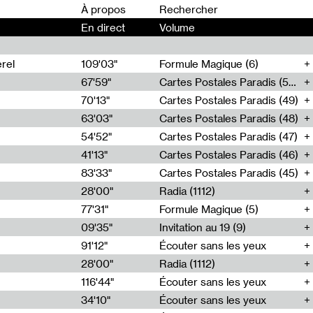
00
À propos
En direct
Volume
rel
109'03"
Formule Magique (6)
67'59"
Cartes Postales Paradis (50)
70'13"
Cartes Postales Paradis (49)
63'03"
Cartes Postales Paradis (48)
54'52"
Cartes Postales Paradis (47)
41'13"
Cartes Postales Paradis (46)
83'33"
Cartes Postales Paradis (45)
28'00"
Radia (1112)
77'31"
Formule Magique (5)
09'35"
Invitation au 19 (9)
91'12"
Écouter sans les yeux
28'00"
Radia (1112)
116'44"
Écouter sans les yeux
34'10"
Écouter sans les yeux