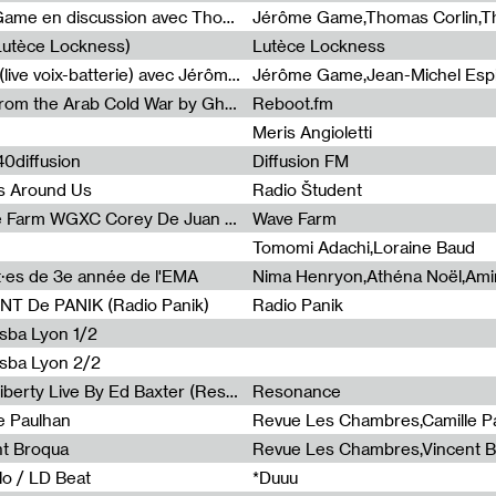
Light turbulences #2 : Jérôme Game en discussion avec Thomas Corlin
(Lutèce Lockness)
Lutèce Lockness
Light turbulences #1 : ON TIME (live voix-batterie) avec Jérôme Game & Jean-Michel Espitallier
Jérôme Game,Jean-Michel Espit
Radia Show #1094 Chronicles from the Arab Cold War by Ghazi Barakat
Reboot.fm
Meris Angioletti
0diffusion
Diffusion FM
s Around Us
Radio Študent
Radia Show #1090 : Radia Wave Farm WGXC Corey De Juan Sherrard Jr Startalk
Wave Farm
Tomomi Adachi,Loraine Baud
nt·es de 3e année de l'EMA
T De PANIK (Radio Panik)
Radio Panik
nsba Lyon 1/2
ensba Lyon 2/2
Radia Show #1088 : Statue Of Liberty Live By Ed Baxter (Resonance)
Resonance
e Paulhan
Revue Les Chambres,Camille P
nt Broqua
Revue Les Chambres,Vincent 
lo / LD Beat
*Duuu