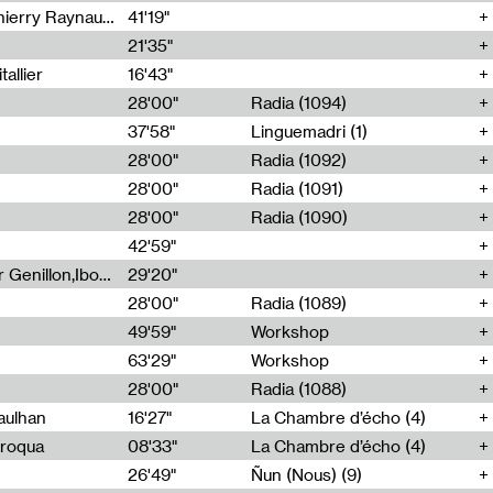
Jérôme Game,Thomas Corlin,Thierry Raynaud,Hubert Colas
41'19"
21'35"
allier
16'43"
28'00"
Radia (1094)
37'58"
Linguemadri (1)
28'00"
Radia (1092)
28'00"
Radia (1091)
28'00"
Radia (1090)
42'59"
Nima Henryon,Athéna Noël,Amir Genillon,Ibourayane Ahmadi,Manelle Cherrih,Honorine Gibello,John Weeber,Manon Joseph
29'20"
28'00"
Radia (1089)
49'59"
Workshop
63'29"
Workshop
28'00"
Radia (1088)
aulhan
16'27"
La Chambre d’écho (4)
Broqua
08'33"
La Chambre d’écho (4)
26'49"
Ñun (Nous) (9)