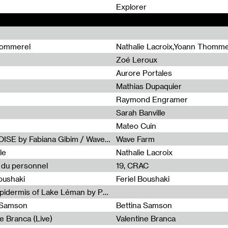
0
Explorer
hommerel
Nathalie Lacroix,Yoann Thomme
Zoé Leroux
Aurore Portales
Mathias Dupaquier
Raymond Engramer
Sarah Banville
Mateo Cuin
Radia Show #1113 : FOSSIL///NOISE by Fabiana Gibim / Wave Farm
Wave Farm
le
Nathalie Lacroix
e du personnel
19, CRAC
Boushaki
Feriel Boushaki
Radia Show #1112 : The Sonic Epidermis of Lake Léman by Paul Courlet / Guest Slot
a Samson
Bettina Samson
e Branca (Live)
Valentine Branca