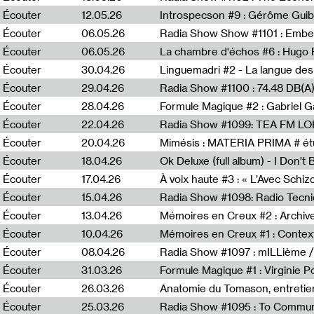
Écouter
12.05.26
Introspecson #9 : Gérôme Guib
Écouter
06.05.26
Écouter
06.05.26
La chambre d'échos #6 : Hugo 
Écouter
30.04.26
Linguemadri #2 - La langue des
Écouter
29.04.26
Écouter
28.04.26
Formule Magique #2 : Gabriel G
Écouter
22.04.26
Radia Show #1099: TEA FM L
Écouter
20.04.26
Mimésis : MATERIA PRIMA # étu
Écouter
18.04.26
Ok Deluxe (full album) - I Don't
Écouter
17.04.26
À voix haute #3 : « L’Avec Schi
Écouter
15.04.26
Écouter
13.04.26
Mémoires en Creux #2 : Archive 
Écouter
10.04.26
Mémoires en Creux #1 : Contex
Écouter
08.04.26
Radia Show #1097 : mILLième /
Écouter
31.03.26
Formule Magique #1 : Virginie P
Écouter
26.03.26
Anatomie du Tomason, entretie
Écouter
25.03.26
Radia Show #1095 : To Commun