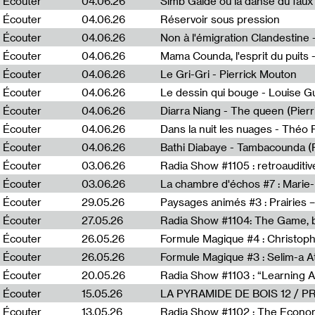
Écouter
04.06.26
Simb Gaïdé ou la danse du faux 
Écouter
04.06.26
Réservoir sous pression
Écouter
04.06.26
Écouter
04.06.26
Mama Counda, l'esprit du puits 
Écouter
04.06.26
Le Gri-Gri - Pierrick Mouton
Écouter
04.06.26
Le dessin qui bouge - Louise 
Écouter
04.06.26
Diarra Niang - The queen (Pier
Écouter
04.06.26
Dans la nuit les nuages - Théo
Écouter
04.06.26
Bathi Diabaye - Tambacounda (P
Écouter
03.06.26
Radia Show #1105 : retroauditiv
Écouter
03.06.26
La chambre d'échos #7 : Marie
Écouter
29.05.26
Écouter
27.05.26
Radia Show #1104: The Game, b
Écouter
26.05.26
Formule Magique #4 : Christoph
Écouter
26.05.26
Formule Magique #3 : Selim-a A
Écouter
20.05.26
Écouter
15.05.26
LA PYRAMIDE DE BOIS 12 / 
Écouter
13.05.26
Radia Show #1102 : The Economi