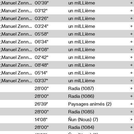
Cécile Tonizzo,Nicolas Couturier,Manuel Zenner,Aquila Lescene,Curtis Coco,Cyril Magnier
00'39"
un mILLième
Cécile Tonizzo,Nicolas Couturier,Manuel Zenner,Aquila Lescene,Curtis Coco,Cyril Magnier
03'12"
un mILLième
Cécile Tonizzo,Nicolas Couturier,Manuel Zenner,Aquila Lescene,Curtis Coco,Cyril Magnier
03'26"
un mILLième
Cécile Tonizzo,Nicolas Couturier,Manuel Zenner,Aquila Lescene,Curtis Coco,Cyril Magnier
03'24"
un mILLième
Cécile Tonizzo,Nicolas Couturier,Manuel Zenner,Aquila Lescene,Curtis Coco,Cyril Magnier
05'58"
un mILLième
Cécile Tonizzo,Nicolas Couturier,Manuel Zenner,Aquila Lescene,Curtis Coco,Cyril Magnier
06'34"
un mILLième
Cécile Tonizzo,Nicolas Couturier,Manuel Zenner,Aquila Lescene,Curtis Coco,Cyril Magnier
04'08"
un mILLième
Cécile Tonizzo,Nicolas Couturier,Manuel Zenner,Aquila Lescene,Curtis Coco,Cyril Magnier
02'42"
un mILLième
Cécile Tonizzo,Nicolas Couturier,Manuel Zenner,Aquila Lescene,Curtis Coco,Cyril Magnier
08'48"
un mILLième
Cécile Tonizzo,Nicolas Couturier,Manuel Zenner,Aquila Lescene,Curtis Coco,Cyril Magnier
05'14"
un mILLième
Cécile Tonizzo,Nicolas Couturier,Manuel Zenner,Aquila Lescene,Curtis Coco,Cyril Magnier
03'37"
un mILLième
28'00"
Radia (1087)
28'00"
Radia (1086)
26'39"
Paysages animés (2)
28'00"
Radia (1085)
14'08"
Ñun (Nous) (7)
28'00"
Radia (1084)