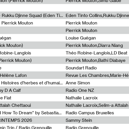
lion (Pierrick Mouton)
Pierrick Mouton,Simb Gaïdé
Non à l'émigration Clandestine - Rukku Djinne Squad (Eden Tinto Collins)
Eden Tinto Collins,Rukku Djinn
- Pierrick Mouton
Pierrick Mouton
Pierrick Mouton
Guégan
Louise Guégan
rick Mouton)
Pierrick Mouton,Diarra Niang
 Robine-Langlois
Théo Robine-Langlois,LD Beat
ierrick Mouton)
Pierrick Mouton,Bathi Diabaye
e
Soundart Radio
-Hélène Lafon
Revue Les Chambres,Marie-Hé
Paysages animés #3 : Prairies – Histoires d’herbes et d’humains
Anne Simon
y D A Calf
Radio One NZ
e Fiat
Nathalie Lacroix
ttalah Chettaoui
Nathalie Lacroix,Selim-a Attala
Radia Show #1103 : “Learning AI How To Dream” by Sebastian Dingens (Radio Campus Bruxelles)
Radio Campus Bruxelles
PRINTEMPS 2026
Sammy Stein
c Trip / Radio Grenouille
Radio Grenouille