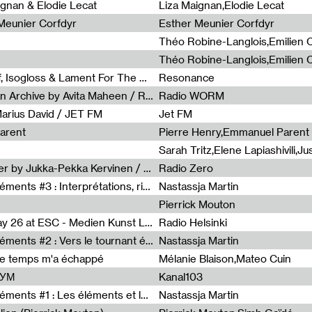
0
ignan & Elodie Lecat
Liza Maignan,Elodie Lecat
 Meunier Corfdyr
Esther Meunier Corfdyr
Radia Show #1111 : Schisma Gulf, Isogloss & Lament For The Old Clock By Harvey Young / Resonance
Resonance
Radia Show #1110 : Freeze, Asian Archive by Avita Maheen / Radio Worm
Radio WORM
Marius David / JET FM
Jet FM
arent
Pierre Henry,Emmanuel Parent
Radia Show #1108 : as or another by Jukka-Pekka Kervinen / Rádio Zero
Radio Zero
Sous le paysage - Habiter les éléments #3 : Interprétations, rituels et symboliques des éléments
Nastassja Martin
Pierrick Mouton
Radia Show #1107 : Art's Birthday 26 at ESC - Medien Kunst Labor
Radio Helsinki
Sous le paysage - Habiter les éléments #2 : Vers le tournant élémentaire
Nastassja Martin
de temps m'a échappé
Mélanie Blaison,Mateo Cuin
ШУМ
Kanal103
Sous le paysage - Habiter les éléments #1 : Les éléments et les débordements du vivant
Nastassja Martin