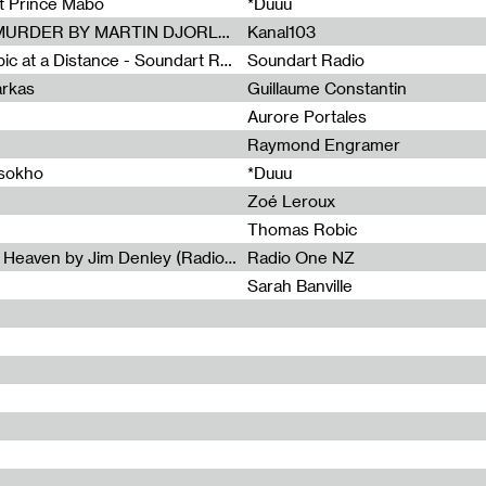
et Prince Mabo
*Duuu
Radia Show #1083 : MUSIC IS MURDER BY MARTIN DJORLEV (KANAL103)
Kanal103
Radia Show #1082 : Spooky Aspic at a Distance - Soundart Radio
Soundart Radio
arkas
Guillaume Constantin
Aurore Portales
Raymond Engramer
ssokho
*Duuu
Zoé Leroux
Thomas Robic
Radia Show #1081: The Wind of Heaven by Jim Denley (Radio One 91 FM)
Radio One NZ
Sarah Banville