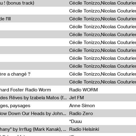
u ! (bonus track)
 l'Ill
ière a changé ?
chard Foster Radio Worm
Radio WORM
Radia Show #1086 : La Couleur des Rêves by Izabela Matos (for Jet FM)
Jet FM
ages, paysages
Anne Simon
Radia Show #1085 : When We Bow Down Our Heads by John Roach (Radia edit, Rádio Zero)
Radio Zero
*Duuu
Radia Show #1084 : "Silver Epiphany" by Irrflug (Mark Kanak), featuring Jarboe and Blixa Bargeld (for Radio Helsinki)
Radio Helsinki