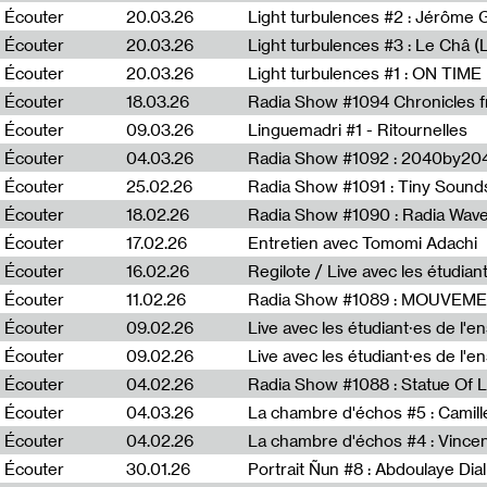
Écouter
20.03.26
Écouter
20.03.26
Light turbulences #3 : Le Châ 
Écouter
20.03.26
Écouter
18.03.26
Écouter
09.03.26
Linguemadri #1 - Ritournelles
Écouter
04.03.26
Radia Show #1092 : 2040by204
Écouter
25.02.26
Radia Show #1091 : Tiny Sound
Écouter
18.02.26
Écouter
17.02.26
Entretien avec Tomomi Adachi
Écouter
16.02.26
Regilote / Live avec les étudia
Écouter
11.02.26
Radia Show #1089 : MOUVEMEN
Écouter
09.02.26
Live avec les étudiant·es de l'e
Écouter
09.02.26
Live avec les étudiant·es de l'
Écouter
04.02.26
Écouter
04.03.26
La chambre d'échos #5 : Camill
Écouter
04.02.26
La chambre d'échos #4 : Vince
Écouter
30.01.26
Portrait Ñun #8 : Abdoulaye Dial