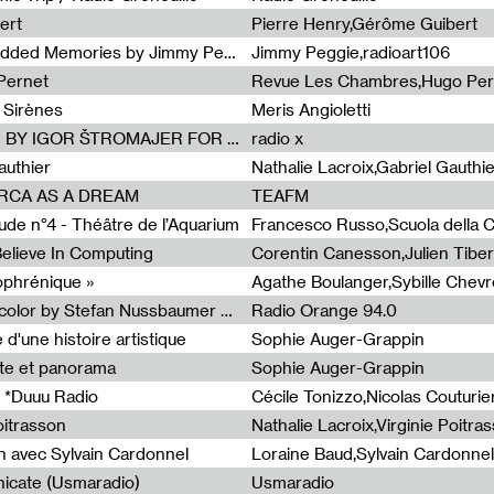
ert
Pierre Henry,Gérôme Guibert
Radia Show Show #1101 : Embedded Memories by Jimmy Peggie / radioart106
Jimmy Peggie,radioart106
Pernet
Revue Les Chambres,Hugo Per
 Sirènes
Meris Angioletti
Radia Show #1100 : 74.48 DB(A) BY IGOR ŠTROMAJER FOR RADIO X
radio x
authier
Nathalie Lacroix,Gabriel Gauthi
ORCA AS A DREAM
TEAFM
de n°4 - Théâtre de l’Aquarium
Francesco Russo,Scuola della Cr
 Believe In Computing
zophrénique »
Radia Show #1098: Radio Tecnicolor by Stefan Nussbaumer & Georg Zichy (Radio Orange 94.0)
Radio Orange 94.0
d'une histoire artistique
Sophie Auger-Grappin
te et panorama
Sophie Auger-Grappin
 *Duuu Radio
oitrasson
Nathalie Lacroix,Virginie Poitra
n avec Sylvain Cardonnel
Loraine Baud,Sylvain Cardonnel
icate (Usmaradio)
Usmaradio