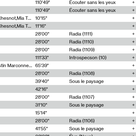
00
110'49"
Écouter sans les yeux
110'49"
Écouter sans les yeux
Théo Robine-Langlois,Emilien Chesnot,Mia Trabalon
10'15"
Théo Robine-Langlois,Emilien Chesnot,Mia Trabalon
11'16"
28'00"
Radia (1111)
28'00"
Radia (1110)
28'00"
Radia (1109)
111'33"
Introspecson (10)
Sarah Tritz,Elene Lapiashivili,Justin Marconnet,Mateo Cuche,Esther Lechevalier,Suzie Lecroart,Romance Castelet
65'39"
28'00"
Radia (1108)
39'40"
Sous le paysage
42'16"
28'00"
Radia (1107)
31'10"
Sous le paysage
15'14"
28'00"
Radia (1106)
41'55"
Sous le paysage