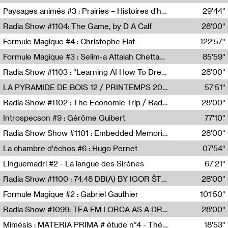
Revue Les Chambres,Marie-Hélène Lafon
Paysages animés #3 : Prairies – Histoires d’herbes et d’humains
29'44"
Anne Simon
Radia Show #1104: The Game, by D A Calf
28'00"
Radio One NZ
Formule Magique #4 : Christophe Fiat
122'57"
Nathalie Lacroix
Formule Magique #3 : Selim-a Attalah Chettaoui
85'59"
Nathalie Lacroix,Selim-a Attalah Chettaoui
Radia Show #1103 : “Learning AI How To Dream” by Sebastian Dingens (Radio Campus Bruxelles)
28'00"
Radio Campus Bruxelles
LA PYRAMIDE DE BOIS 12 / PRINTEMPS 2026
57'51"
Sammy Stein
Radia Show #1102 : The Economic Trip / Radio Grenouille
28'00"
Radio Grenouille
Introspecson #9 : Gérôme Guibert
77'10"
Pierre Henry,Gérôme Guibert
Radia Show Show #1101 : Embedded Memories by Jimmy Peggie / radioart106
28'00"
Jimmy Peggie,radioart106
La chambre d'échos #6 : Hugo Pernet
07'54"
Revue Les Chambres,Hugo Pernet
Linguemadri #2 - La langue des Sirènes
67'21"
Meris Angioletti
Radia Show #1100 : 74.48 DB(A) BY IGOR ŠTROMAJER FOR RADIO X
28'00"
radio x
Formule Magique #2 : Gabriel Gauthier
101'50"
Nathalie Lacroix,Gabriel Gauthier
Radia Show #1099: TEA FM LORCA AS A DREAM
28'00"
TEAFM
Mimésis : MATERIA PRIMA # étude n°4 - Théâtre de l’Aquarium
18'53"