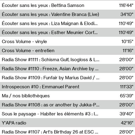
Écouter sans les yeux : Bettina Samson
116'44"
Bettina Samson
Écouter sans les yeux : Valentine Branca (Live)
34'10"
Valentine Branca
Écouter sans les yeux : Liza Maignan & Elodie Lecat
110'49"
Liza Maignan,Elodie Lecat
Écouter sans les yeux : Esther Meunier Corfdyr
110'49"
Esther Meunier Corfdyr
Cross Volume - vinyle
10'15"
Théo Robine-Langlois,Emilien Chesnot,Mia Trabalon
Cross Volume - entretien
11'16"
Théo Robine-Langlois,Emilien Chesnot,Mia Trabalon
Radia Show #1111 : Schisma Gulf, Isogloss & Lament For The Old Clock By Harvey Young / Resonance
28'00"
Resonance
Radia Show #1110 : Freeze, Asian Archive by Avita Maheen / Radio Worm
28'00"
Radio WORM
Radia Show #1109 : Funfair by Marius David / JET FM
28'00"
Jet FM
Introspecson #10 : Emmanuel Parent
111'33"
Pierre Henry,Emmanuel Parent
Ma / nos bibliothèques
65'39"
Sarah Tritz,Elene Lapiashivili,Justin Marconnet,Mateo Cuche,Esther Lechevalier,Suzie Lecroart,Romance Castelet
Radia Show #1108 : as or another by Jukka-Pekka Kervinen / Rádio Zero
28'00"
Radio Zero
Sous le paysage - Habiter les éléments #3 : Interprétations, rituels et symboliques des éléments
39'40"
Nastassja Martin
Y'APA radio
42'16"
Pierrick Mouton
Radia Show #1107 : Art's Birthday 26 at ESC - Medien Kunst Labor
28'00"