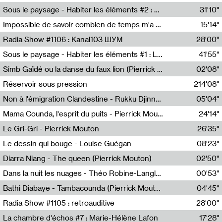
Radio Helsinki
Sous le paysage - Habiter les éléments #2 : Vers le tournant élémentaire
31'10"
Nastassja Martin
Impossible de savoir combien de temps m'a échappé
15'14"
Mélanie Blaison,Mateo Cuin
Radia Show #1106 : Kanal103 ШУМ
28'00"
Kanal103
Sous le paysage - Habiter les éléments #1 : Les éléments et les débordements du vivant
41'55"
Nastassja Martin
Simb Gaïdé ou la danse du faux lion (Pierrick Mouton)
02'08"
Pierrick Mouton,Simb Gaïdé
Réservoir sous pression
214'08"
Non à l'émigration Clandestine - Rukku Djinne Squad (Eden Tinto Collins)
05'04"
Eden Tinto Collins,Rukku Djinne
Mama Counda, l'esprit du puits - Pierrick Mouton
24'14"
Pierrick Mouton
Le Gri-Gri - Pierrick Mouton
26'35"
Pierrick Mouton
Le dessin qui bouge - Louise Guégan
08'23"
Louise Guégan
Diarra Niang - The queen (Pierrick Mouton)
02'50"
Pierrick Mouton,Diarra Niang
Dans la nuit les nuages - Théo Robine-Langlois
00'53"
Théo Robine-Langlois,LD Beat
Bathi Diabaye - Tambacounda (Pierrick Mouton)
04'45"
Pierrick Mouton,Bathi Diabaye
Radia Show #1105 : retroauditive
28'00"
Soundart Radio
La chambre d'échos #7 : Marie-Hélène Lafon
17'28"