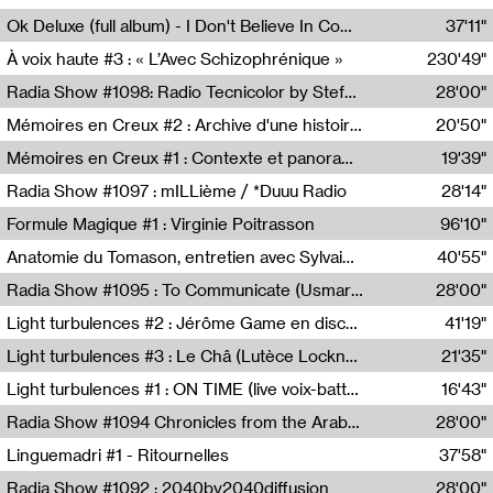
Francesco Russo,Scuola della Crisi
Ok Deluxe (full album) - I Don't Believe In Computing
37'11"
Corentin Canesson,Julien Tiberi,Charlie Hamish Jeffery
À voix haute #3 : « L’Avec Schizophrénique »
230'49"
Agathe Boulanger,Sybille Chevreuse,Carine Lendrin,Léna Monnier,Graziela Susin,Camille Zuber
Radia Show #1098: Radio Tecnicolor by Stefan Nussbaumer & Georg Zichy (Radio Orange 94.0)
28'00"
Radio Orange 94.0
Mémoires en Creux #2 : Archive d'une histoire artistique
20'50"
Sophie Auger-Grappin
Mémoires en Creux #1 : Contexte et panorama
19'39"
Sophie Auger-Grappin
Radia Show #1097 : mILLième / *Duuu Radio
28'14"
Cécile Tonizzo,Nicolas Couturier,Manuel Zenner,Aquila Lescene,Curtis Coco,Cyril Magnier
Formule Magique #1 : Virginie Poitrasson
96'10"
Nathalie Lacroix,Virginie Poitrasson
Anatomie du Tomason, entretien avec Sylvain Cardonnel
40'55"
Loraine Baud,Sylvain Cardonnel
Radia Show #1095 : To Communicate (Usmaradio)
28'00"
Usmaradio
Light turbulences #2 : Jérôme Game en discussion avec Thomas Corlin
41'19"
Jérôme Game,Thomas Corlin,Thierry Raynaud,Hubert Colas
Light turbulences #3 : Le Châ (Lutèce Lockness)
21'35"
Lutèce Lockness
Light turbulences #1 : ON TIME (live voix-batterie) avec Jérôme Game & Jean-Michel Espitallier
16'43"
Jérôme Game,Jean-Michel Espitallier
Radia Show #1094 Chronicles from the Arab Cold War by Ghazi Barakat
28'00"
Reboot.fm
Linguemadri #1 - Ritournelles
37'58"
Meris Angioletti
Radia Show #1092 : 2040by2040diffusion
28'00"