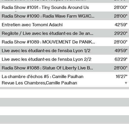
Diffusion FM
Radia Show #1091 : Tiny Sounds Around Us
28'00"
Radio Študent
Radia Show #1090 : Radia Wave Farm WGXC Corey De Juan Sherrard Jr Startalk
28'00"
Wave Farm
Entretien avec Tomomi Adachi
42'59"
Tomomi Adachi,Loraine Baud
Regilote / Live avec les étudiant·es de 3e année de l'EMA
29'20"
Nima Henryon,Athéna Noël,Amir Genillon,Ibourayane Ahmadi,Manelle Cherrih,Honorine Gibello,John Weeber,Manon Joseph
Radia Show #1089 : MOUVEMENT De PANIK (Radio Panik)
28'00"
Radio Panik
Live avec les étudiant·es de l'ensba Lyon 1/2
49'59"
Live avec les étudiant·es de l'ensba Lyon 2/2
63'29"
Radia Show #1088 : Statue Of Liberty Live By Ed Baxter (Resonance)
28'00"
Resonance
La chambre d'échos #5 : Camille Paulhan
16'27"
Revue Les Chambres,Camille Paulhan