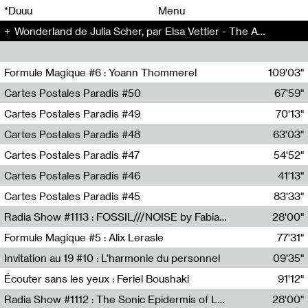
00
00
*Duuu
Menu
Wonderland de Julia Scher, par Elsa Vettier - The Artificial Kid (14)
00
00
Formule Magique #6 : Yoann Thommerel
109'03"
Nathalie Lacroix,Yoann Thommerel
Cartes Postales Paradis #50
67'59"
Zoé Leroux
Cartes Postales Paradis #49
70'13"
Aurore Portales
Cartes Postales Paradis #48
63'03"
Mathias Dupaquier
Cartes Postales Paradis #47
54'52"
Raymond Engramer
Cartes Postales Paradis #46
41'13"
Sarah Banville
Cartes Postales Paradis #45
83'33"
Mateo Cuin
Radia Show #1113 : FOSSIL///NOISE by Fabiana Gibim / Wave Farm
28'00"
Wave Farm
Formule Magique #5 : Alix Lerasle
77'31"
Nathalie Lacroix
Invitation au 19 #10 : L’harmonie du personnel
09'35"
19, CRAC
Écouter sans les yeux : Feriel Boushaki
91'12"
Feriel Boushaki
Radia Show #1112 : The Sonic Epidermis of Lake Léman by Paul Courlet / Guest Slot
28'00"