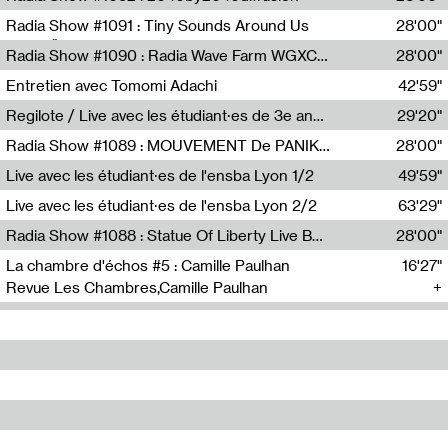
Diffusion FM
Radia Show #1091 : Tiny Sounds Around Us
28'00"
Radio Študent
Radia Show #1090 : Radia Wave Farm WGXC Corey De Juan Sherrard Jr Startalk
28'00"
Wave Farm
Entretien avec Tomomi Adachi
42'59"
Tomomi Adachi,Loraine Baud
Regilote / Live avec les étudiant·es de 3e année de l'EMA
29'20"
Nima Henryon,Athéna Noël,Amir Genillon,Ibourayane Ahmadi,Manelle Cherrih,Honorine Gibello,John Weeber,Manon Joseph
Radia Show #1089 : MOUVEMENT De PANIK (Radio Panik)
28'00"
Radio Panik
Live avec les étudiant·es de l'ensba Lyon 1/2
49'59"
Live avec les étudiant·es de l'ensba Lyon 2/2
63'29"
Radia Show #1088 : Statue Of Liberty Live By Ed Baxter (Resonance)
28'00"
Resonance
La chambre d'échos #5 : Camille Paulhan
16'27"
Revue Les Chambres,Camille Paulhan