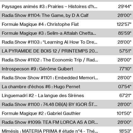
Revue Les Chambres,Marie-Hélène Lafon
Paysages animés #3 : Prairies – Histoires d’herbes et d’humains
29'44"
Anne Simon
Radia Show #1104: The Game, by D A Calf
28'00"
Radio One NZ
Formule Magique #4 : Christophe Fiat
122'57"
Nathalie Lacroix
Formule Magique #3 : Selim-a Attalah Chettaoui
85'59"
Nathalie Lacroix,Selim-a Attalah Chettaoui
Radia Show #1103 : “Learning AI How To Dream” by Sebastian Dingens (Radio Campus Bruxelles)
28'00"
Radio Campus Bruxelles
LA PYRAMIDE DE BOIS 12 / PRINTEMPS 2026
57'51"
Sammy Stein
Radia Show #1102 : The Economic Trip / Radio Grenouille
28'00"
Radio Grenouille
Introspecson #9 : Gérôme Guibert
77'10"
Pierre Henry,Gérôme Guibert
Radia Show Show #1101 : Embedded Memories by Jimmy Peggie / radioart106
28'00"
Jimmy Peggie,radioart106
La chambre d'échos #6 : Hugo Pernet
07'54"
Revue Les Chambres,Hugo Pernet
Linguemadri #2 - La langue des Sirènes
67'21"
Meris Angioletti
Radia Show #1100 : 74.48 DB(A) BY IGOR ŠTROMAJER FOR RADIO X
28'00"
radio x
Formule Magique #2 : Gabriel Gauthier
101'50"
Nathalie Lacroix,Gabriel Gauthier
Radia Show #1099: TEA FM LORCA AS A DREAM
28'00"
TEAFM
Mimésis : MATERIA PRIMA # étude n°4 - Théâtre de l’Aquarium
18'53"