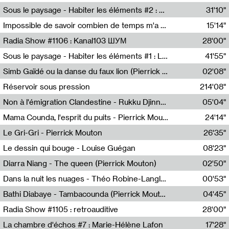
Radio Helsinki
Sous le paysage - Habiter les éléments #2 : Vers le tournant élémentaire
31'10"
Nastassja Martin
Impossible de savoir combien de temps m'a échappé
15'14"
Mélanie Blaison,Mateo Cuin
Radia Show #1106 : Kanal103 ШУМ
28'00"
Kanal103
Sous le paysage - Habiter les éléments #1 : Les éléments et les débordements du vivant
41'55"
Nastassja Martin
Simb Gaïdé ou la danse du faux lion (Pierrick Mouton)
02'08"
Pierrick Mouton,Simb Gaïdé
Réservoir sous pression
214'08"
Non à l'émigration Clandestine - Rukku Djinne Squad (Eden Tinto Collins)
05'04"
Eden Tinto Collins,Rukku Djinne
Mama Counda, l'esprit du puits - Pierrick Mouton
24'14"
Pierrick Mouton
Le Gri-Gri - Pierrick Mouton
26'35"
Pierrick Mouton
Le dessin qui bouge - Louise Guégan
08'23"
Louise Guégan
Diarra Niang - The queen (Pierrick Mouton)
02'50"
Pierrick Mouton,Diarra Niang
Dans la nuit les nuages - Théo Robine-Langlois
00'53"
Théo Robine-Langlois,LD Beat
Bathi Diabaye - Tambacounda (Pierrick Mouton)
04'45"
Pierrick Mouton,Bathi Diabaye
Radia Show #1105 : retroauditive
28'00"
Soundart Radio
La chambre d'échos #7 : Marie-Hélène Lafon
17'28"