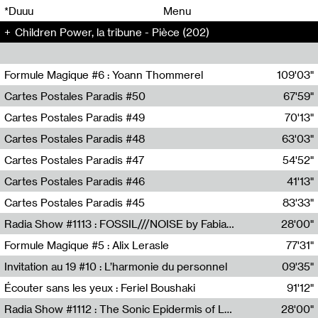
00
00
*Duuu
Menu
Children Power, la tribune - Pièce (202)
00
00
Formule Magique #6 : Yoann Thommerel
109'03"
Nathalie Lacroix,Yoann Thommerel
Cartes Postales Paradis #50
67'59"
Zoé Leroux
Cartes Postales Paradis #49
70'13"
Aurore Portales
Cartes Postales Paradis #48
63'03"
Mathias Dupaquier
Cartes Postales Paradis #47
54'52"
Raymond Engramer
Cartes Postales Paradis #46
41'13"
Sarah Banville
Cartes Postales Paradis #45
83'33"
Mateo Cuin
Radia Show #1113 : FOSSIL///NOISE by Fabiana Gibim / Wave Farm
28'00"
Wave Farm
Formule Magique #5 : Alix Lerasle
77'31"
Nathalie Lacroix
Invitation au 19 #10 : L’harmonie du personnel
09'35"
19, CRAC
Écouter sans les yeux : Feriel Boushaki
91'12"
Feriel Boushaki
Radia Show #1112 : The Sonic Epidermis of Lake Léman by Paul Courlet / Guest Slot
28'00"