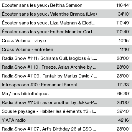
Écouter sans les yeux : Bettina Samson
116'44"
Bettina Samson
Écouter sans les yeux : Valentine Branca (Live)
34'10"
Valentine Branca
Écouter sans les yeux : Liza Maignan & Elodie Lecat
110'49"
Liza Maignan,Elodie Lecat
Écouter sans les yeux : Esther Meunier Corfdyr
110'49"
Esther Meunier Corfdyr
Cross Volume - vinyle
10'15"
Théo Robine-Langlois,Emilien Chesnot,Mia Trabalon
Cross Volume - entretien
11'16"
Théo Robine-Langlois,Emilien Chesnot,Mia Trabalon
Radia Show #1111 : Schisma Gulf, Isogloss & Lament For The Old Clock By Harvey Young / Resonance
28'00"
Resonance
Radia Show #1110 : Freeze, Asian Archive by Avita Maheen / Radio Worm
28'00"
Radio WORM
Radia Show #1109 : Funfair by Marius David / JET FM
28'00"
Jet FM
Introspecson #10 : Emmanuel Parent
111'33"
Pierre Henry,Emmanuel Parent
Ma / nos bibliothèques
65'39"
Sarah Tritz,Elene Lapiashivili,Justin Marconnet,Mateo Cuche,Esther Lechevalier,Suzie Lecroart,Romance Castelet
Radia Show #1108 : as or another by Jukka-Pekka Kervinen / Rádio Zero
28'00"
Radio Zero
Sous le paysage - Habiter les éléments #3 : Interprétations, rituels et symboliques des éléments
39'40"
Nastassja Martin
Y'APA radio
42'16"
Pierrick Mouton
Radia Show #1107 : Art's Birthday 26 at ESC - Medien Kunst Labor
28'00"