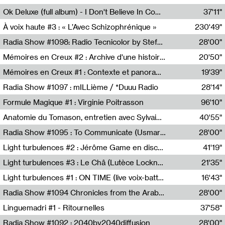
Francesco Russo,Scuola della Crisi
Ok Deluxe (full album) - I Don't Believe In Computing
37'11"
Corentin Canesson,Julien Tiberi,Charlie Hamish Jeffery
À voix haute #3 : « L’Avec Schizophrénique »
230'49"
Agathe Boulanger,Sybille Chevreuse,Carine Lendrin,Léna Monnier,Graziela Susin,Camille Zuber
Radia Show #1098: Radio Tecnicolor by Stefan Nussbaumer & Georg Zichy (Radio Orange 94.0)
28'00"
Radio Orange 94.0
Mémoires en Creux #2 : Archive d'une histoire artistique
20'50"
Sophie Auger-Grappin
Mémoires en Creux #1 : Contexte et panorama
19'39"
Sophie Auger-Grappin
Radia Show #1097 : mILLième / *Duuu Radio
28'14"
Cécile Tonizzo,Nicolas Couturier,Manuel Zenner,Aquila Lescene,Curtis Coco,Cyril Magnier
Formule Magique #1 : Virginie Poitrasson
96'10"
Nathalie Lacroix,Virginie Poitrasson
Anatomie du Tomason, entretien avec Sylvain Cardonnel
40'55"
Loraine Baud,Sylvain Cardonnel
Radia Show #1095 : To Communicate (Usmaradio)
28'00"
Usmaradio
Light turbulences #2 : Jérôme Game en discussion avec Thomas Corlin
41'19"
Jérôme Game,Thomas Corlin,Thierry Raynaud,Hubert Colas
Light turbulences #3 : Le Châ (Lutèce Lockness)
21'35"
Lutèce Lockness
Light turbulences #1 : ON TIME (live voix-batterie) avec Jérôme Game & Jean-Michel Espitallier
16'43"
Jérôme Game,Jean-Michel Espitallier
Radia Show #1094 Chronicles from the Arab Cold War by Ghazi Barakat
28'00"
Reboot.fm
Linguemadri #1 - Ritournelles
37'58"
Meris Angioletti
Radia Show #1092 : 2040by2040diffusion
28'00"