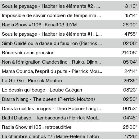
Radio Helsinki
Sous le paysage - Habiter les éléments #2 : Vers le tournant élémentaire
31'10"
Nastassja Martin
Impossible de savoir combien de temps m'a échappé
15'14"
Mélanie Blaison,Mateo Cuin
Radia Show #1106 : Kanal103 ШУМ
28'00"
Kanal103
Sous le paysage - Habiter les éléments #1 : Les éléments et les débordements du vivant
41'55"
Nastassja Martin
Simb Gaïdé ou la danse du faux lion (Pierrick Mouton)
02'08"
Pierrick Mouton,Simb Gaïdé
Réservoir sous pression
214'08"
Non à l'émigration Clandestine - Rukku Djinne Squad (Eden Tinto Collins)
05'04"
Eden Tinto Collins,Rukku Djinne
Mama Counda, l'esprit du puits - Pierrick Mouton
24'14"
Pierrick Mouton
Le Gri-Gri - Pierrick Mouton
26'35"
Pierrick Mouton
Le dessin qui bouge - Louise Guégan
08'23"
Louise Guégan
Diarra Niang - The queen (Pierrick Mouton)
02'50"
Pierrick Mouton,Diarra Niang
Dans la nuit les nuages - Théo Robine-Langlois
00'53"
Théo Robine-Langlois,LD Beat
Bathi Diabaye - Tambacounda (Pierrick Mouton)
04'45"
Pierrick Mouton,Bathi Diabaye
Radia Show #1105 : retroauditive
28'00"
Soundart Radio
La chambre d'échos #7 : Marie-Hélène Lafon
17'28"