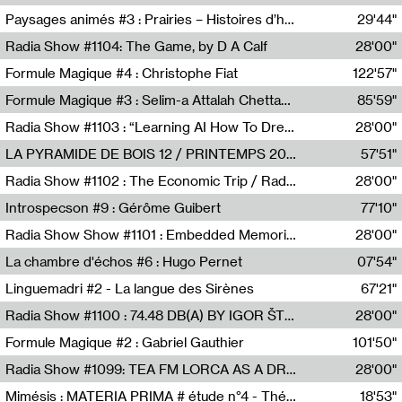
Revue Les Chambres,Marie-Hélène Lafon
Paysages animés #3 : Prairies – Histoires d’herbes et d’humains
29'44"
Anne Simon
Radia Show #1104: The Game, by D A Calf
28'00"
Radio One NZ
Formule Magique #4 : Christophe Fiat
122'57"
Nathalie Lacroix
Formule Magique #3 : Selim-a Attalah Chettaoui
85'59"
Nathalie Lacroix,Selim-a Attalah Chettaoui
Radia Show #1103 : “Learning AI How To Dream” by Sebastian Dingens (Radio Campus Bruxelles)
28'00"
Radio Campus Bruxelles
LA PYRAMIDE DE BOIS 12 / PRINTEMPS 2026
57'51"
Sammy Stein
Radia Show #1102 : The Economic Trip / Radio Grenouille
28'00"
Radio Grenouille
Introspecson #9 : Gérôme Guibert
77'10"
Pierre Henry,Gérôme Guibert
Radia Show Show #1101 : Embedded Memories by Jimmy Peggie / radioart106
28'00"
Jimmy Peggie,radioart106
La chambre d'échos #6 : Hugo Pernet
07'54"
Revue Les Chambres,Hugo Pernet
Linguemadri #2 - La langue des Sirènes
67'21"
Meris Angioletti
Radia Show #1100 : 74.48 DB(A) BY IGOR ŠTROMAJER FOR RADIO X
28'00"
radio x
Formule Magique #2 : Gabriel Gauthier
101'50"
Nathalie Lacroix,Gabriel Gauthier
Radia Show #1099: TEA FM LORCA AS A DREAM
28'00"
TEAFM
Mimésis : MATERIA PRIMA # étude n°4 - Théâtre de l’Aquarium
18'53"