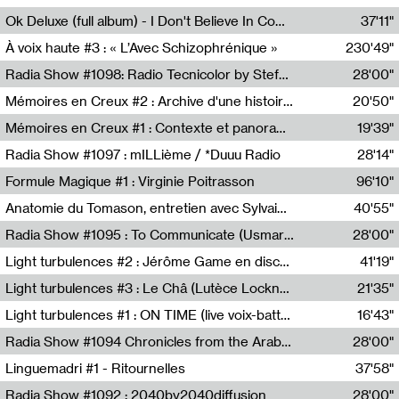
Francesco Russo,Scuola della Crisi
Ok Deluxe (full album) - I Don't Believe In Computing
37'11"
Corentin Canesson,Julien Tiberi,Charlie Hamish Jeffery
À voix haute #3 : « L’Avec Schizophrénique »
230'49"
Agathe Boulanger,Sybille Chevreuse,Carine Lendrin,Léna Monnier,Graziela Susin,Camille Zuber
Radia Show #1098: Radio Tecnicolor by Stefan Nussbaumer & Georg Zichy (Radio Orange 94.0)
28'00"
Radio Orange 94.0
Mémoires en Creux #2 : Archive d'une histoire artistique
20'50"
Sophie Auger-Grappin
Mémoires en Creux #1 : Contexte et panorama
19'39"
Sophie Auger-Grappin
Radia Show #1097 : mILLième / *Duuu Radio
28'14"
Cécile Tonizzo,Nicolas Couturier,Manuel Zenner,Aquila Lescene,Curtis Coco,Cyril Magnier
Formule Magique #1 : Virginie Poitrasson
96'10"
Nathalie Lacroix,Virginie Poitrasson
Anatomie du Tomason, entretien avec Sylvain Cardonnel
40'55"
Loraine Baud,Sylvain Cardonnel
Radia Show #1095 : To Communicate (Usmaradio)
28'00"
Usmaradio
Light turbulences #2 : Jérôme Game en discussion avec Thomas Corlin
41'19"
Jérôme Game,Thomas Corlin,Thierry Raynaud,Hubert Colas
Light turbulences #3 : Le Châ (Lutèce Lockness)
21'35"
Lutèce Lockness
Light turbulences #1 : ON TIME (live voix-batterie) avec Jérôme Game & Jean-Michel Espitallier
16'43"
Jérôme Game,Jean-Michel Espitallier
Radia Show #1094 Chronicles from the Arab Cold War by Ghazi Barakat
28'00"
Reboot.fm
Linguemadri #1 - Ritournelles
37'58"
Meris Angioletti
Radia Show #1092 : 2040by2040diffusion
28'00"