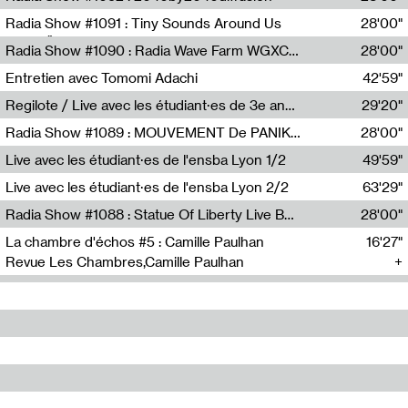
Diffusion FM
Radia Show #1091 : Tiny Sounds Around Us
28'00"
Radio Študent
Radia Show #1090 : Radia Wave Farm WGXC Corey De Juan Sherrard Jr Startalk
28'00"
Wave Farm
Entretien avec Tomomi Adachi
42'59"
Tomomi Adachi,Loraine Baud
Regilote / Live avec les étudiant·es de 3e année de l'EMA
29'20"
Nima Henryon,Athéna Noël,Amir Genillon,Ibourayane Ahmadi,Manelle Cherrih,Honorine Gibello,John Weeber,Manon Joseph
Radia Show #1089 : MOUVEMENT De PANIK (Radio Panik)
28'00"
Radio Panik
Live avec les étudiant·es de l'ensba Lyon 1/2
49'59"
Live avec les étudiant·es de l'ensba Lyon 2/2
63'29"
Radia Show #1088 : Statue Of Liberty Live By Ed Baxter (Resonance)
28'00"
Resonance
La chambre d'échos #5 : Camille Paulhan
16'27"
Revue Les Chambres,Camille Paulhan