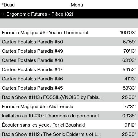
00
00
*Duuu
Menu
Ergonomic Futures - Pièce (32)
00
00
Formule Magique #6 : Yoann Thommerel
109'03"
Nathalie Lacroix,Yoann Thommerel
Cartes Postales Paradis #50
67'59"
Zoé Leroux
Cartes Postales Paradis #49
70'13"
Aurore Portales
Cartes Postales Paradis #48
63'03"
Mathias Dupaquier
Cartes Postales Paradis #47
54'52"
Raymond Engramer
Cartes Postales Paradis #46
41'13"
Sarah Banville
Cartes Postales Paradis #45
83'33"
Mateo Cuin
Radia Show #1113 : FOSSIL///NOISE by Fabiana Gibim / Wave Farm
28'00"
Wave Farm
Formule Magique #5 : Alix Lerasle
77'31"
Nathalie Lacroix
Invitation au 19 #10 : L’harmonie du personnel
09'35"
19, CRAC
Écouter sans les yeux : Feriel Boushaki
91'12"
Feriel Boushaki
Radia Show #1112 : The Sonic Epidermis of Lake Léman by Paul Courlet / Guest Slot
28'00"