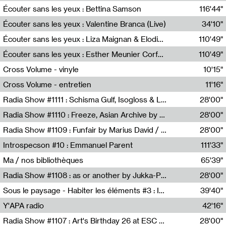
Écouter sans les yeux : Bettina Samson
116'44"
Bettina Samson
Écouter sans les yeux : Valentine Branca (Live)
34'10"
Valentine Branca
Écouter sans les yeux : Liza Maignan & Elodie Lecat
110'49"
Liza Maignan,Elodie Lecat
Écouter sans les yeux : Esther Meunier Corfdyr
110'49"
Esther Meunier Corfdyr
Cross Volume - vinyle
10'15"
Théo Robine-Langlois,Emilien Chesnot,Mia Trabalon
Cross Volume - entretien
11'16"
Théo Robine-Langlois,Emilien Chesnot,Mia Trabalon
Radia Show #1111 : Schisma Gulf, Isogloss & Lament For The Old Clock By Harvey Young / Resonance
28'00"
Resonance
Radia Show #1110 : Freeze, Asian Archive by Avita Maheen / Radio Worm
28'00"
Radio WORM
Radia Show #1109 : Funfair by Marius David / JET FM
28'00"
Jet FM
Introspecson #10 : Emmanuel Parent
111'33"
Pierre Henry,Emmanuel Parent
Ma / nos bibliothèques
65'39"
Sarah Tritz,Elene Lapiashivili,Justin Marconnet,Mateo Cuche,Esther Lechevalier,Suzie Lecroart,Romance Castelet
Radia Show #1108 : as or another by Jukka-Pekka Kervinen / Rádio Zero
28'00"
Radio Zero
Sous le paysage - Habiter les éléments #3 : Interprétations, rituels et symboliques des éléments
39'40"
Nastassja Martin
Y'APA radio
42'16"
Pierrick Mouton
Radia Show #1107 : Art's Birthday 26 at ESC - Medien Kunst Labor
28'00"