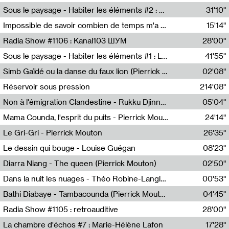
Radio Helsinki
Sous le paysage - Habiter les éléments #2 : Vers le tournant élémentaire
31'10"
Nastassja Martin
Impossible de savoir combien de temps m'a échappé
15'14"
Mélanie Blaison,Mateo Cuin
Radia Show #1106 : Kanal103 ШУМ
28'00"
Kanal103
Sous le paysage - Habiter les éléments #1 : Les éléments et les débordements du vivant
41'55"
Nastassja Martin
Simb Gaïdé ou la danse du faux lion (Pierrick Mouton)
02'08"
Pierrick Mouton,Simb Gaïdé
Réservoir sous pression
214'08"
Non à l'émigration Clandestine - Rukku Djinne Squad (Eden Tinto Collins)
05'04"
Eden Tinto Collins,Rukku Djinne
Mama Counda, l'esprit du puits - Pierrick Mouton
24'14"
Pierrick Mouton
Le Gri-Gri - Pierrick Mouton
26'35"
Pierrick Mouton
Le dessin qui bouge - Louise Guégan
08'23"
Louise Guégan
Diarra Niang - The queen (Pierrick Mouton)
02'50"
Pierrick Mouton,Diarra Niang
Dans la nuit les nuages - Théo Robine-Langlois
00'53"
Théo Robine-Langlois,LD Beat
Bathi Diabaye - Tambacounda (Pierrick Mouton)
04'45"
Pierrick Mouton,Bathi Diabaye
Radia Show #1105 : retroauditive
28'00"
Soundart Radio
La chambre d'échos #7 : Marie-Hélène Lafon
17'28"