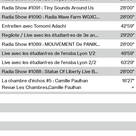
Diffusion FM
Radia Show #1091 : Tiny Sounds Around Us
28'00"
Radio Študent
Radia Show #1090 : Radia Wave Farm WGXC Corey De Juan Sherrard Jr Startalk
28'00"
Wave Farm
Entretien avec Tomomi Adachi
42'59"
Tomomi Adachi,Loraine Baud
Regilote / Live avec les étudiant·es de 3e année de l'EMA
29'20"
Nima Henryon,Athéna Noël,Amir Genillon,Ibourayane Ahmadi,Manelle Cherrih,Honorine Gibello,John Weeber,Manon Joseph
Radia Show #1089 : MOUVEMENT De PANIK (Radio Panik)
28'00"
Radio Panik
Live avec les étudiant·es de l'ensba Lyon 1/2
49'59"
Live avec les étudiant·es de l'ensba Lyon 2/2
63'29"
Radia Show #1088 : Statue Of Liberty Live By Ed Baxter (Resonance)
28'00"
Resonance
La chambre d'échos #5 : Camille Paulhan
16'27"
Revue Les Chambres,Camille Paulhan