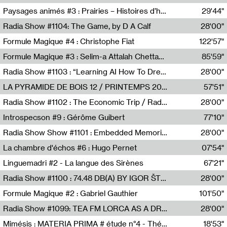
Revue Les Chambres,Marie-Hélène Lafon
Paysages animés #3 : Prairies – Histoires d’herbes et d’humains
29'44"
Anne Simon
Radia Show #1104: The Game, by D A Calf
28'00"
Radio One NZ
Formule Magique #4 : Christophe Fiat
122'57"
Nathalie Lacroix
Formule Magique #3 : Selim-a Attalah Chettaoui
85'59"
Nathalie Lacroix,Selim-a Attalah Chettaoui
Radia Show #1103 : “Learning AI How To Dream” by Sebastian Dingens (Radio Campus Bruxelles)
28'00"
Radio Campus Bruxelles
LA PYRAMIDE DE BOIS 12 / PRINTEMPS 2026
57'51"
Sammy Stein
Radia Show #1102 : The Economic Trip / Radio Grenouille
28'00"
Radio Grenouille
Introspecson #9 : Gérôme Guibert
77'10"
Pierre Henry,Gérôme Guibert
Radia Show Show #1101 : Embedded Memories by Jimmy Peggie / radioart106
28'00"
Jimmy Peggie,radioart106
La chambre d'échos #6 : Hugo Pernet
07'54"
Revue Les Chambres,Hugo Pernet
Linguemadri #2 - La langue des Sirènes
67'21"
Meris Angioletti
Radia Show #1100 : 74.48 DB(A) BY IGOR ŠTROMAJER FOR RADIO X
28'00"
radio x
Formule Magique #2 : Gabriel Gauthier
101'50"
Nathalie Lacroix,Gabriel Gauthier
Radia Show #1099: TEA FM LORCA AS A DREAM
28'00"
TEAFM
Mimésis : MATERIA PRIMA # étude n°4 - Théâtre de l’Aquarium
18'53"