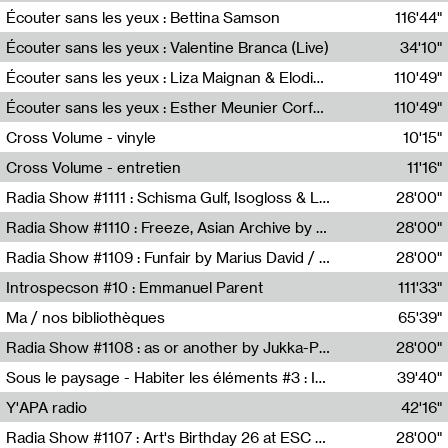
Écouter sans les yeux : Bettina Samson
116'44"
Bettina Samson
Écouter sans les yeux : Valentine Branca (Live)
34'10"
Valentine Branca
Écouter sans les yeux : Liza Maignan & Elodie Lecat
110'49"
Liza Maignan,Elodie Lecat
Écouter sans les yeux : Esther Meunier Corfdyr
110'49"
Esther Meunier Corfdyr
Cross Volume - vinyle
10'15"
Théo Robine-Langlois,Emilien Chesnot,Mia Trabalon
Cross Volume - entretien
11'16"
Théo Robine-Langlois,Emilien Chesnot,Mia Trabalon
Radia Show #1111 : Schisma Gulf, Isogloss & Lament For The Old Clock By Harvey Young / Resonance
28'00"
Resonance
Radia Show #1110 : Freeze, Asian Archive by Avita Maheen / Radio Worm
28'00"
Radio WORM
Radia Show #1109 : Funfair by Marius David / JET FM
28'00"
Jet FM
Introspecson #10 : Emmanuel Parent
111'33"
Pierre Henry,Emmanuel Parent
Ma / nos bibliothèques
65'39"
Sarah Tritz,Elene Lapiashivili,Justin Marconnet,Mateo Cuche,Esther Lechevalier,Suzie Lecroart,Romance Castelet
Radia Show #1108 : as or another by Jukka-Pekka Kervinen / Rádio Zero
28'00"
Radio Zero
Sous le paysage - Habiter les éléments #3 : Interprétations, rituels et symboliques des éléments
39'40"
Nastassja Martin
Y'APA radio
42'16"
Pierrick Mouton
Radia Show #1107 : Art's Birthday 26 at ESC - Medien Kunst Labor
28'00"