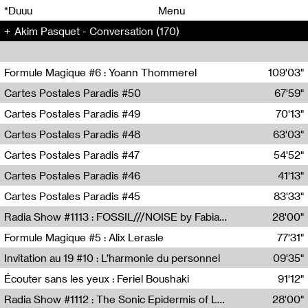
00
00
*Duuu
Menu
Akim Pasquet - Conversation (170)
00
00
Formule Magique #6 : Yoann Thommerel
109'03"
Nathalie Lacroix,Yoann Thommerel
Cartes Postales Paradis #50
67'59"
Zoé Leroux
Cartes Postales Paradis #49
70'13"
Aurore Portales
Cartes Postales Paradis #48
63'03"
Mathias Dupaquier
Cartes Postales Paradis #47
54'52"
Raymond Engramer
Cartes Postales Paradis #46
41'13"
Sarah Banville
Cartes Postales Paradis #45
83'33"
Mateo Cuin
Radia Show #1113 : FOSSIL///NOISE by Fabiana Gibim / Wave Farm
28'00"
Wave Farm
Formule Magique #5 : Alix Lerasle
77'31"
Nathalie Lacroix
Invitation au 19 #10 : L’harmonie du personnel
09'35"
19, CRAC
Écouter sans les yeux : Feriel Boushaki
91'12"
Feriel Boushaki
Radia Show #1112 : The Sonic Epidermis of Lake Léman by Paul Courlet / Guest Slot
28'00"