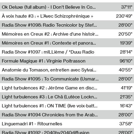
Francesco Russo,Scuola della Crisi
Ok Deluxe (full album) - I Don't Believe In Computing
37'11"
Corentin Canesson,Julien Tiberi,Charlie Hamish Jeffery
À voix haute #3 : « L’Avec Schizophrénique »
230'49"
Agathe Boulanger,Sybille Chevreuse,Carine Lendrin,Léna Monnier,Graziela Susin,Camille Zuber
Radia Show #1098: Radio Tecnicolor by Stefan Nussbaumer & Georg Zichy (Radio Orange 94.0)
28'00"
Radio Orange 94.0
Mémoires en Creux #2 : Archive d'une histoire artistique
20'50"
Sophie Auger-Grappin
Mémoires en Creux #1 : Contexte et panorama
19'39"
Sophie Auger-Grappin
Radia Show #1097 : mILLième / *Duuu Radio
28'14"
Cécile Tonizzo,Nicolas Couturier,Manuel Zenner,Aquila Lescene,Curtis Coco,Cyril Magnier
Formule Magique #1 : Virginie Poitrasson
96'10"
Nathalie Lacroix,Virginie Poitrasson
Anatomie du Tomason, entretien avec Sylvain Cardonnel
40'55"
Loraine Baud,Sylvain Cardonnel
Radia Show #1095 : To Communicate (Usmaradio)
28'00"
Usmaradio
Light turbulences #2 : Jérôme Game en discussion avec Thomas Corlin
41'19"
Jérôme Game,Thomas Corlin,Thierry Raynaud,Hubert Colas
Light turbulences #3 : Le Châ (Lutèce Lockness)
21'35"
Lutèce Lockness
Light turbulences #1 : ON TIME (live voix-batterie) avec Jérôme Game & Jean-Michel Espitallier
16'43"
Jérôme Game,Jean-Michel Espitallier
Radia Show #1094 Chronicles from the Arab Cold War by Ghazi Barakat
28'00"
Reboot.fm
Linguemadri #1 - Ritournelles
37'58"
Meris Angioletti
Radia Show #1092 : 2040by2040diffusion
28'00"