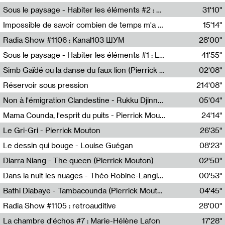
Radio Helsinki
Sous le paysage - Habiter les éléments #2 : Vers le tournant élémentaire
31'10"
Nastassja Martin
Impossible de savoir combien de temps m'a échappé
15'14"
Mélanie Blaison,Mateo Cuin
Radia Show #1106 : Kanal103 ШУМ
28'00"
Kanal103
Sous le paysage - Habiter les éléments #1 : Les éléments et les débordements du vivant
41'55"
Nastassja Martin
Simb Gaïdé ou la danse du faux lion (Pierrick Mouton)
02'08"
Pierrick Mouton,Simb Gaïdé
Réservoir sous pression
214'08"
Non à l'émigration Clandestine - Rukku Djinne Squad (Eden Tinto Collins)
05'04"
Eden Tinto Collins,Rukku Djinne
Mama Counda, l'esprit du puits - Pierrick Mouton
24'14"
Pierrick Mouton
Le Gri-Gri - Pierrick Mouton
26'35"
Pierrick Mouton
Le dessin qui bouge - Louise Guégan
08'23"
Louise Guégan
Diarra Niang - The queen (Pierrick Mouton)
02'50"
Pierrick Mouton,Diarra Niang
Dans la nuit les nuages - Théo Robine-Langlois
00'53"
Théo Robine-Langlois,LD Beat
Bathi Diabaye - Tambacounda (Pierrick Mouton)
04'45"
Pierrick Mouton,Bathi Diabaye
Radia Show #1105 : retroauditive
28'00"
Soundart Radio
La chambre d'échos #7 : Marie-Hélène Lafon
17'28"