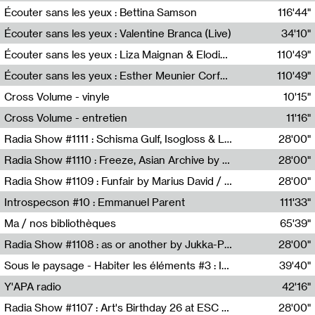
Écouter sans les yeux : Bettina Samson
116'44"
Bettina Samson
Écouter sans les yeux : Valentine Branca (Live)
34'10"
Valentine Branca
Écouter sans les yeux : Liza Maignan & Elodie Lecat
110'49"
Liza Maignan,Elodie Lecat
Écouter sans les yeux : Esther Meunier Corfdyr
110'49"
Esther Meunier Corfdyr
Cross Volume - vinyle
10'15"
Théo Robine-Langlois,Emilien Chesnot,Mia Trabalon
Cross Volume - entretien
11'16"
Théo Robine-Langlois,Emilien Chesnot,Mia Trabalon
Radia Show #1111 : Schisma Gulf, Isogloss & Lament For The Old Clock By Harvey Young / Resonance
28'00"
Resonance
Radia Show #1110 : Freeze, Asian Archive by Avita Maheen / Radio Worm
28'00"
Radio WORM
Radia Show #1109 : Funfair by Marius David / JET FM
28'00"
Jet FM
Introspecson #10 : Emmanuel Parent
111'33"
Pierre Henry,Emmanuel Parent
Ma / nos bibliothèques
65'39"
Sarah Tritz,Elene Lapiashivili,Justin Marconnet,Mateo Cuche,Esther Lechevalier,Suzie Lecroart,Romance Castelet
Radia Show #1108 : as or another by Jukka-Pekka Kervinen / Rádio Zero
28'00"
Radio Zero
Sous le paysage - Habiter les éléments #3 : Interprétations, rituels et symboliques des éléments
39'40"
Nastassja Martin
Y'APA radio
42'16"
Pierrick Mouton
Radia Show #1107 : Art's Birthday 26 at ESC - Medien Kunst Labor
28'00"