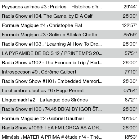
Revue Les Chambres,Marie-Hélène Lafon
Paysages animés #3 : Prairies – Histoires d’herbes et d’humains
29'44"
Anne Simon
Radia Show #1104: The Game, by D A Calf
28'00"
Radio One NZ
Formule Magique #4 : Christophe Fiat
122'57"
Nathalie Lacroix
Formule Magique #3 : Selim-a Attalah Chettaoui
85'59"
Nathalie Lacroix,Selim-a Attalah Chettaoui
Radia Show #1103 : “Learning AI How To Dream” by Sebastian Dingens (Radio Campus Bruxelles)
28'00"
Radio Campus Bruxelles
LA PYRAMIDE DE BOIS 12 / PRINTEMPS 2026
57'51"
Sammy Stein
Radia Show #1102 : The Economic Trip / Radio Grenouille
28'00"
Radio Grenouille
Introspecson #9 : Gérôme Guibert
77'10"
Pierre Henry,Gérôme Guibert
Radia Show Show #1101 : Embedded Memories by Jimmy Peggie / radioart106
28'00"
Jimmy Peggie,radioart106
La chambre d'échos #6 : Hugo Pernet
07'54"
Revue Les Chambres,Hugo Pernet
Linguemadri #2 - La langue des Sirènes
67'21"
Meris Angioletti
Radia Show #1100 : 74.48 DB(A) BY IGOR ŠTROMAJER FOR RADIO X
28'00"
radio x
Formule Magique #2 : Gabriel Gauthier
101'50"
Nathalie Lacroix,Gabriel Gauthier
Radia Show #1099: TEA FM LORCA AS A DREAM
28'00"
TEAFM
Mimésis : MATERIA PRIMA # étude n°4 - Théâtre de l’Aquarium
18'53"