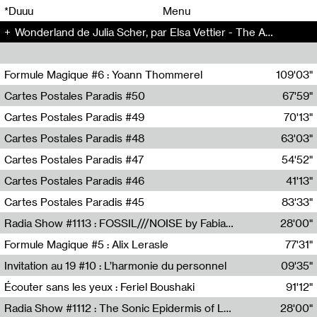
00
00
*Duuu
Menu
Wonderland de Julia Scher, par Elsa Vettier - The Artificial Kid (14)
00
00
Formule Magique #6 : Yoann Thommerel
109'03"
Nathalie Lacroix,Yoann Thommerel
Cartes Postales Paradis #50
67'59"
Zoé Leroux
Cartes Postales Paradis #49
70'13"
Aurore Portales
Cartes Postales Paradis #48
63'03"
Mathias Dupaquier
Cartes Postales Paradis #47
54'52"
Raymond Engramer
Cartes Postales Paradis #46
41'13"
Sarah Banville
Cartes Postales Paradis #45
83'33"
Mateo Cuin
Radia Show #1113 : FOSSIL///NOISE by Fabiana Gibim / Wave Farm
28'00"
Wave Farm
Formule Magique #5 : Alix Lerasle
77'31"
Nathalie Lacroix
Invitation au 19 #10 : L’harmonie du personnel
09'35"
19, CRAC
Écouter sans les yeux : Feriel Boushaki
91'12"
Feriel Boushaki
Radia Show #1112 : The Sonic Epidermis of Lake Léman by Paul Courlet / Guest Slot
28'00"