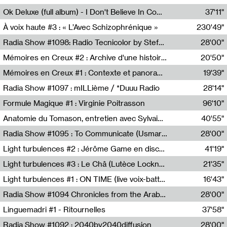
Francesco Russo,Scuola della Crisi
Ok Deluxe (full album) - I Don't Believe In Computing
37'11"
Corentin Canesson,Julien Tiberi,Charlie Hamish Jeffery
À voix haute #3 : « L’Avec Schizophrénique »
230'49"
Agathe Boulanger,Sybille Chevreuse,Carine Lendrin,Léna Monnier,Graziela Susin,Camille Zuber
Radia Show #1098: Radio Tecnicolor by Stefan Nussbaumer & Georg Zichy (Radio Orange 94.0)
28'00"
Radio Orange 94.0
Mémoires en Creux #2 : Archive d'une histoire artistique
20'50"
Sophie Auger-Grappin
Mémoires en Creux #1 : Contexte et panorama
19'39"
Sophie Auger-Grappin
Radia Show #1097 : mILLième / *Duuu Radio
28'14"
Cécile Tonizzo,Nicolas Couturier,Manuel Zenner,Aquila Lescene,Curtis Coco,Cyril Magnier
Formule Magique #1 : Virginie Poitrasson
96'10"
Nathalie Lacroix,Virginie Poitrasson
Anatomie du Tomason, entretien avec Sylvain Cardonnel
40'55"
Loraine Baud,Sylvain Cardonnel
Radia Show #1095 : To Communicate (Usmaradio)
28'00"
Usmaradio
Light turbulences #2 : Jérôme Game en discussion avec Thomas Corlin
41'19"
Jérôme Game,Thomas Corlin,Thierry Raynaud,Hubert Colas
Light turbulences #3 : Le Châ (Lutèce Lockness)
21'35"
Lutèce Lockness
Light turbulences #1 : ON TIME (live voix-batterie) avec Jérôme Game & Jean-Michel Espitallier
16'43"
Jérôme Game,Jean-Michel Espitallier
Radia Show #1094 Chronicles from the Arab Cold War by Ghazi Barakat
28'00"
Reboot.fm
Linguemadri #1 - Ritournelles
37'58"
Meris Angioletti
Radia Show #1092 : 2040by2040diffusion
28'00"