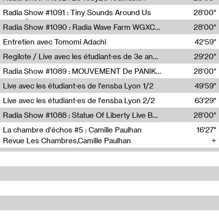
Diffusion FM
Radia Show #1091 : Tiny Sounds Around Us
28'00"
Radio Študent
Radia Show #1090 : Radia Wave Farm WGXC Corey De Juan Sherrard Jr Startalk
28'00"
Wave Farm
Entretien avec Tomomi Adachi
42'59"
Tomomi Adachi,Loraine Baud
Regilote / Live avec les étudiant·es de 3e année de l'EMA
29'20"
Nima Henryon,Athéna Noël,Amir Genillon,Ibourayane Ahmadi,Manelle Cherrih,Honorine Gibello,John Weeber,Manon Joseph
Radia Show #1089 : MOUVEMENT De PANIK (Radio Panik)
28'00"
Radio Panik
Live avec les étudiant·es de l'ensba Lyon 1/2
49'59"
Live avec les étudiant·es de l'ensba Lyon 2/2
63'29"
Radia Show #1088 : Statue Of Liberty Live By Ed Baxter (Resonance)
28'00"
Resonance
La chambre d'échos #5 : Camille Paulhan
16'27"
Revue Les Chambres,Camille Paulhan