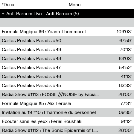
00
00
*Duuu
Menu
Anti-Barnum Live - Anti-Barnum (5)
00
00
Formule Magique #6 : Yoann Thommerel
109'03"
Nathalie Lacroix,Yoann Thommerel
Cartes Postales Paradis #50
67'59"
Zoé Leroux
Cartes Postales Paradis #49
70'13"
Aurore Portales
Cartes Postales Paradis #48
63'03"
Mathias Dupaquier
Cartes Postales Paradis #47
54'52"
Raymond Engramer
Cartes Postales Paradis #46
41'13"
Sarah Banville
Cartes Postales Paradis #45
83'33"
Mateo Cuin
Radia Show #1113 : FOSSIL///NOISE by Fabiana Gibim / Wave Farm
28'00"
Wave Farm
Formule Magique #5 : Alix Lerasle
77'31"
Nathalie Lacroix
Invitation au 19 #10 : L’harmonie du personnel
09'35"
19, CRAC
Écouter sans les yeux : Feriel Boushaki
91'12"
Feriel Boushaki
Radia Show #1112 : The Sonic Epidermis of Lake Léman by Paul Courlet / Guest Slot
28'00"