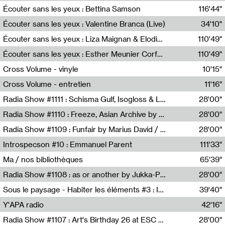
Écouter sans les yeux : Bettina Samson
116'44"
Bettina Samson
Écouter sans les yeux : Valentine Branca (Live)
34'10"
Valentine Branca
Écouter sans les yeux : Liza Maignan & Elodie Lecat
110'49"
Liza Maignan,Elodie Lecat
Écouter sans les yeux : Esther Meunier Corfdyr
110'49"
Esther Meunier Corfdyr
Cross Volume - vinyle
10'15"
Théo Robine-Langlois,Emilien Chesnot,Mia Trabalon
Cross Volume - entretien
11'16"
Théo Robine-Langlois,Emilien Chesnot,Mia Trabalon
Radia Show #1111 : Schisma Gulf, Isogloss & Lament For The Old Clock By Harvey Young / Resonance
28'00"
Resonance
Radia Show #1110 : Freeze, Asian Archive by Avita Maheen / Radio Worm
28'00"
Radio WORM
Radia Show #1109 : Funfair by Marius David / JET FM
28'00"
Jet FM
Introspecson #10 : Emmanuel Parent
111'33"
Pierre Henry,Emmanuel Parent
Ma / nos bibliothèques
65'39"
Sarah Tritz,Elene Lapiashivili,Justin Marconnet,Mateo Cuche,Esther Lechevalier,Suzie Lecroart,Romance Castelet
Radia Show #1108 : as or another by Jukka-Pekka Kervinen / Rádio Zero
28'00"
Radio Zero
Sous le paysage - Habiter les éléments #3 : Interprétations, rituels et symboliques des éléments
39'40"
Nastassja Martin
Y'APA radio
42'16"
Pierrick Mouton
Radia Show #1107 : Art's Birthday 26 at ESC - Medien Kunst Labor
28'00"