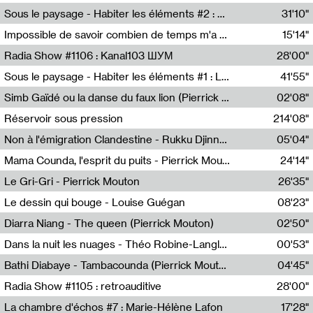
Radio Helsinki
Sous le paysage - Habiter les éléments #2 : Vers le tournant élémentaire
31'10"
Nastassja Martin
Impossible de savoir combien de temps m'a échappé
15'14"
Mélanie Blaison,Mateo Cuin
Radia Show #1106 : Kanal103 ШУМ
28'00"
Kanal103
Sous le paysage - Habiter les éléments #1 : Les éléments et les débordements du vivant
41'55"
Nastassja Martin
Simb Gaïdé ou la danse du faux lion (Pierrick Mouton)
02'08"
Pierrick Mouton,Simb Gaïdé
Réservoir sous pression
214'08"
Non à l'émigration Clandestine - Rukku Djinne Squad (Eden Tinto Collins)
05'04"
Eden Tinto Collins,Rukku Djinne
Mama Counda, l'esprit du puits - Pierrick Mouton
24'14"
Pierrick Mouton
Le Gri-Gri - Pierrick Mouton
26'35"
Pierrick Mouton
Le dessin qui bouge - Louise Guégan
08'23"
Louise Guégan
Diarra Niang - The queen (Pierrick Mouton)
02'50"
Pierrick Mouton,Diarra Niang
Dans la nuit les nuages - Théo Robine-Langlois
00'53"
Théo Robine-Langlois,LD Beat
Bathi Diabaye - Tambacounda (Pierrick Mouton)
04'45"
Pierrick Mouton,Bathi Diabaye
Radia Show #1105 : retroauditive
28'00"
Soundart Radio
La chambre d'échos #7 : Marie-Hélène Lafon
17'28"