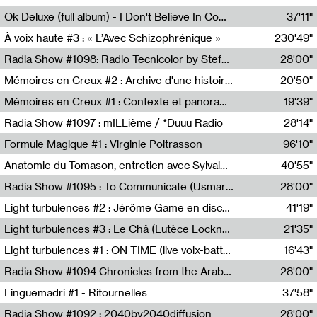
Francesco Russo,Scuola della Crisi
Ok Deluxe (full album) - I Don't Believe In Computing
37'11"
Corentin Canesson,Julien Tiberi,Charlie Hamish Jeffery
À voix haute #3 : « L’Avec Schizophrénique »
230'49"
Agathe Boulanger,Sybille Chevreuse,Carine Lendrin,Léna Monnier,Graziela Susin,Camille Zuber
Radia Show #1098: Radio Tecnicolor by Stefan Nussbaumer & Georg Zichy (Radio Orange 94.0)
28'00"
Radio Orange 94.0
Mémoires en Creux #2 : Archive d'une histoire artistique
20'50"
Sophie Auger-Grappin
Mémoires en Creux #1 : Contexte et panorama
19'39"
Sophie Auger-Grappin
Radia Show #1097 : mILLième / *Duuu Radio
28'14"
Cécile Tonizzo,Nicolas Couturier,Manuel Zenner,Aquila Lescene,Curtis Coco,Cyril Magnier
Formule Magique #1 : Virginie Poitrasson
96'10"
Nathalie Lacroix,Virginie Poitrasson
Anatomie du Tomason, entretien avec Sylvain Cardonnel
40'55"
Loraine Baud,Sylvain Cardonnel
Radia Show #1095 : To Communicate (Usmaradio)
28'00"
Usmaradio
Light turbulences #2 : Jérôme Game en discussion avec Thomas Corlin
41'19"
Jérôme Game,Thomas Corlin,Thierry Raynaud,Hubert Colas
Light turbulences #3 : Le Châ (Lutèce Lockness)
21'35"
Lutèce Lockness
Light turbulences #1 : ON TIME (live voix-batterie) avec Jérôme Game & Jean-Michel Espitallier
16'43"
Jérôme Game,Jean-Michel Espitallier
Radia Show #1094 Chronicles from the Arab Cold War by Ghazi Barakat
28'00"
Reboot.fm
Linguemadri #1 - Ritournelles
37'58"
Meris Angioletti
Radia Show #1092 : 2040by2040diffusion
28'00"