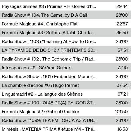
Revue Les Chambres,Marie-Hélène Lafon
Paysages animés #3 : Prairies – Histoires d’herbes et d’humains
29'44"
Anne Simon
Radia Show #1104: The Game, by D A Calf
28'00"
Radio One NZ
Formule Magique #4 : Christophe Fiat
122'57"
Nathalie Lacroix
Formule Magique #3 : Selim-a Attalah Chettaoui
85'59"
Nathalie Lacroix,Selim-a Attalah Chettaoui
Radia Show #1103 : “Learning AI How To Dream” by Sebastian Dingens (Radio Campus Bruxelles)
28'00"
Radio Campus Bruxelles
LA PYRAMIDE DE BOIS 12 / PRINTEMPS 2026
57'51"
Sammy Stein
Radia Show #1102 : The Economic Trip / Radio Grenouille
28'00"
Radio Grenouille
Introspecson #9 : Gérôme Guibert
77'10"
Pierre Henry,Gérôme Guibert
Radia Show Show #1101 : Embedded Memories by Jimmy Peggie / radioart106
28'00"
Jimmy Peggie,radioart106
La chambre d'échos #6 : Hugo Pernet
07'54"
Revue Les Chambres,Hugo Pernet
Linguemadri #2 - La langue des Sirènes
67'21"
Meris Angioletti
Radia Show #1100 : 74.48 DB(A) BY IGOR ŠTROMAJER FOR RADIO X
28'00"
radio x
Formule Magique #2 : Gabriel Gauthier
101'50"
Nathalie Lacroix,Gabriel Gauthier
Radia Show #1099: TEA FM LORCA AS A DREAM
28'00"
TEAFM
Mimésis : MATERIA PRIMA # étude n°4 - Théâtre de l’Aquarium
18'53"