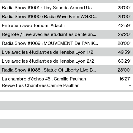
Diffusion FM
Radia Show #1091 : Tiny Sounds Around Us
28'00"
Radio Študent
Radia Show #1090 : Radia Wave Farm WGXC Corey De Juan Sherrard Jr Startalk
28'00"
Wave Farm
Entretien avec Tomomi Adachi
42'59"
Tomomi Adachi,Loraine Baud
Regilote / Live avec les étudiant·es de 3e année de l'EMA
29'20"
Nima Henryon,Athéna Noël,Amir Genillon,Ibourayane Ahmadi,Manelle Cherrih,Honorine Gibello,John Weeber,Manon Joseph
Radia Show #1089 : MOUVEMENT De PANIK (Radio Panik)
28'00"
Radio Panik
Live avec les étudiant·es de l'ensba Lyon 1/2
49'59"
Live avec les étudiant·es de l'ensba Lyon 2/2
63'29"
Radia Show #1088 : Statue Of Liberty Live By Ed Baxter (Resonance)
28'00"
Resonance
La chambre d'échos #5 : Camille Paulhan
16'27"
Revue Les Chambres,Camille Paulhan