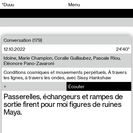
00
00
*Duuu
Menu
00
00
Conversation (179)
12.10.2022
24'40"
Idoine, Marie Champion, Coralie Guillaubez, Pascale Riou,
Éléonore Pano-Zavaroni
Conditions cosmiques et mouvements perpétuels. À travers
les lignes, à travers les ondes, avec Sissy Hankshaw
Écouter
Passerelles, échangeurs et rampes de
sortie firent pour moi figures de ruines
Maya.