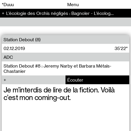
00
00
*Duuu
Menu
L’écologie des Orchis négligés : Bagnoler - L’écologie des Orchis négligés (3)
00
00
Station Debout (8)
02.12.2019
35'22"
ADC
Station Debout #8 : Jeremy Narby et Barbara Métais-
Chastanier
Écouter
Je m’interdis de lire de la fiction. Voilà
c’est mon coming-out.