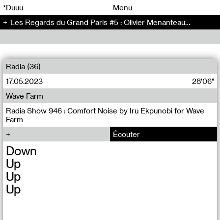
00
00
*Duuu
Menu
Les Regards du Grand Paris #5 : Olivier Menanteau - Conversation (69)
00
00
Radia (36)
17.05.2023
28'06"
Wave Farm
Radia Show 946 : Comfort Noise by Iru Ekpunobi for Wave
Farm
Écouter
Down
Up
Up
Up