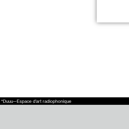
1 — Bettie Nin,
2 — Chloé Lava
3 — Benoît Toq
4 — Yaïr Barelli
Au travers du c
sensualité de l’
mouvement ou p
Comment bougent
travers de l’éc
une voix égrene
cinéma ou le co
corps et chaque
*Duuu—Espace d’art radiophonique
Une émission pr