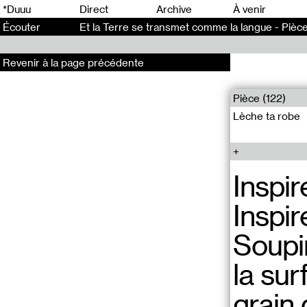
0
*Duuu
Direct
Archive
À venir
Écouter
Et la Terre se transmet comme la langue - Pièc
Revenir à la page précédente
Pièce (122)
Lèche ta robe
Inspir
Inspire
Soupi
la sur
grain