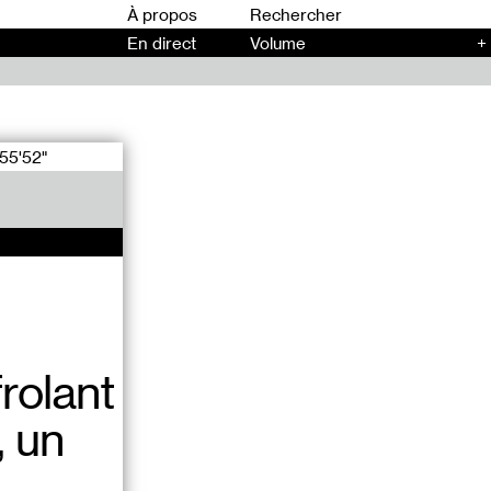
00
À propos
En direct
Volume
+
55'52"
rolant
, un