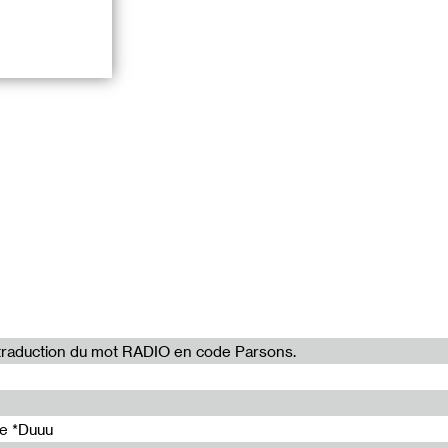
 s’emparer de la
n d’un corps en
ères, bouche au
 en écoutant
? À l’inverse du
 fragmente le
la traduction du mot RADIO en code Parsons.
de *Duuu
c Bettie Nin,