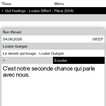
00
00
*Duuu
Menu
Gut Feelings - Louise Siffert - Pièce (204)
00
00
Ñun (Nous)
04.06.2026
08'23"
Louise Guégan
Le dessin qui bouge - Louise Guégan
Écouter
C’est notre seconde chance qui parle
avec nous.