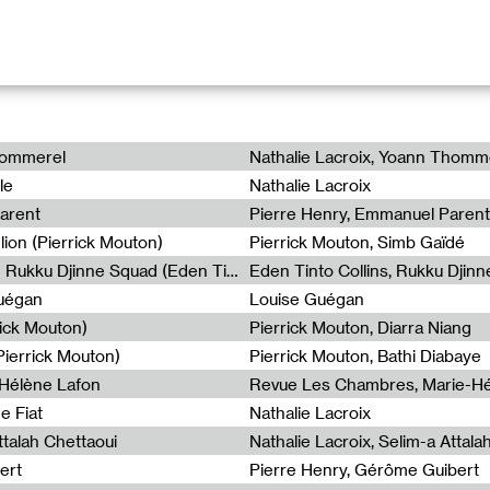
 programme court proposé par Sally Bonn qui donne la parole à c
s font voir par leurs mots.
hommerel
Nathalie Lacroix, Yoann Thomm
aître de conférences en Esthétique à l’Université de Picardie, cri
le
Nathalie Lacroix
position. Elle dirige la collection d’écrits d’artistes Les Indiscipli
. Son dernier ouvrage paru :
Écrire, écrire, écrire
, aux éditions Arl
arent
Pierre Henry, Emmanuel Parent
lion (Pierrick Mouton)
Pierrick Mouton, Simb Gaïdé
Non à l’émigration Clandestine - Rukku Djinne Squad (Eden Tinto Collins)
Eden Tinto Collins, Rukku Djinn
Guégan
Louise Guégan
roposé par Sally Bonn pour *Duuu
rick Mouton)
Pierrick Mouton, Diarra Niang
ierrick Mouton)
Pierrick Mouton, Bathi Diabaye
-Hélène Lafon
Revue Les Chambres, Marie-Hé
ne-Lise Broyer
e Fiat
Nathalie Lacroix
 Sandra Moussempès
ttalah Chettaoui
Nathalie Lacroix, Selim-a Attala
athalie Koble
ert
Pierre Henry, Gérôme Guibert