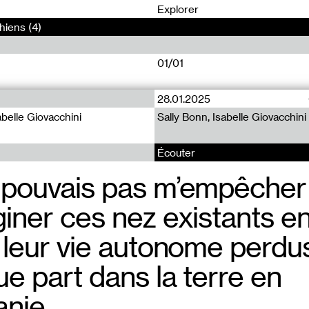
0
Explorer
hiens (4)
01/01
28.01.2025
sabelle Giovacchini
Sally Bonn, Isabelle Giovacchini
Écouter
 pouvais pas m’empêcher
giner ces nez existants e
t leur vie autonome perdu
e part dans la terre en
anie.