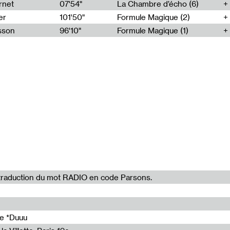
06'24"
rnet
07'54"
La Chambre d’écho (6)
06'01"
er
101'50"
Formule Magique (2)
asson
96'10"
Formule Magique (1)
la traduction du mot RADIO en code Parsons.
de *Duuu