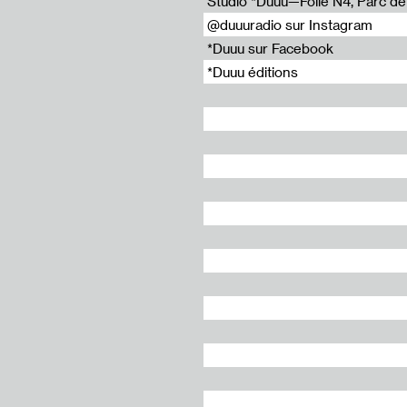
Studio *Duuu—Folie N4, Parc de l
@duuuradio sur Instagram
*Duuu sur Facebook
*Duuu éditions