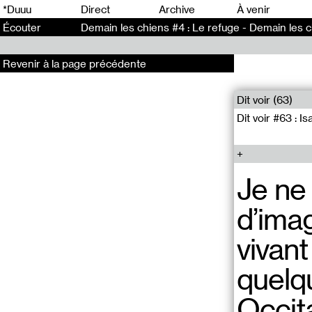
0
*Duuu
Direct
Archive
À venir
Écouter
Demain les chiens #4 : Le refuge - Demain les c
Revenir à la page précédente
Dit voir (63)
Dit voir #63 : I
Je ne
d’ima
vivan
quelqu
Occit