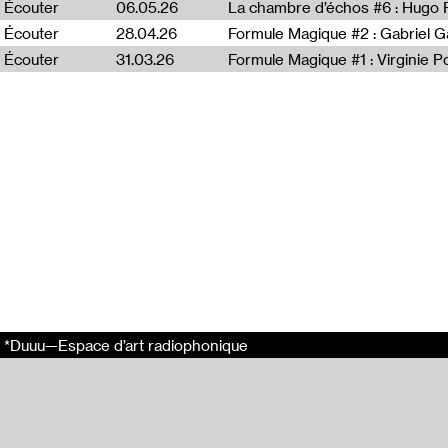
Dit voir #60 : A
Écouter
06.05.26
La chambre d’échos #6 : Hugo 
Dit voir #56 : H
Écouter
28.04.26
Formule Magique #2 : Gabriel G
Écouter
31.03.26
Formule Magique #1 : Virginie P
Tags
Sally Bonn​​
Dit voir
Arts visuels
Entretien
Isabelle Giovac
Partager
Email
*Duuu—Espace d’art radiophonique