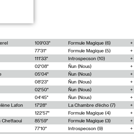
eux qui aiment
erel
109'03"
Formule Magique (6)
tique d’art et
77'31"
Formule Magique (5)
né.e.s aux
éa, 2022.
111'33"
Introspecson (10)
02'08"
Ñun (Nous)
e
05'04"
Ñun (Nous)
08'23"
Ñun (Nous)
02'50"
Ñun (Nous)
04'45"
Ñun (Nous)
lène Lafon
17'28"
La Chambre d’écho (7)
05'18"
122'57"
Formule Magique (4)
05'59"
h Chettaoui
85'59"
Formule Magique (3)
06'59"
77'10"
Introspecson (9)