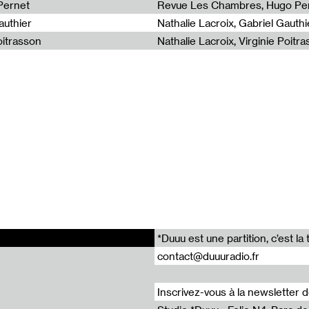
lban Lefranc
Pernet
Revue Les Chambres, Hugo Pe
enri Lefebvre
authier
Nathalie Lacroix, Gabriel Gauthi
oitrasson
Nathalie Lacroix, Virginie Poitr
chini
*Duuu est une partition, c’est 
contact@duuuradio.fr
Inscrivez-vous à la newsletter 