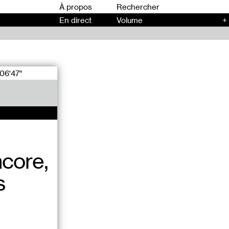
00
À propos
En direct
Volume
+
06'47"
ncore,
s