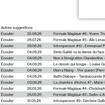
Dit voir est un
les œuvres et le
Autres suggestions
Écouter
25.08.26
Formule Magique #6 : Yoann T
Sally Bonn est m
Écouter
28.07.26
Formule Magique #5 : Alix Leras
commissaire d’ex
éditions Macula
Écouter
29.06.26
Introspecson #10 : Emmanuel P
Écouter
04.06.26
Simb Gaïdé ou la danse du faux 
Écouter
04.06.26
Écouter
04.06.26
Le dessin qui bouge - Louise 
Un programme p
Écouter
04.06.26
Diarra Niang - The queen (Pier
Écouter
04.06.26
Bathi Diabaye - Tambacounda (P
En relation
Écouter
03.06.26
La chambre d’échos #7 : Marie
Dit voir #58 An
Écouter
26.05.26
Formule Magique #4 : Christoph
Dit voir #59 :
Écouter
26.05.26
Formule Magique #3 : Selim-a A
Dit voir #57 : N
Écouter
12.05.26
Introspecson #9 : Gérôme Guib