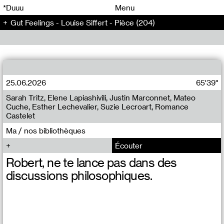
00
00
*Duuu
Menu
Gut Feelings - Louise Siffert - Pièce (204)
00
00
25.06.2026
65'39"
Sarah Tritz, Elene Lapiashivili, Justin Marconnet, Mateo
Cuche, Esther Lechevalier, Suzie Lecroart, Romance
Castelet
Ma / nos bibliothèques
Écouter
Robert, ne te lance pas dans des
discussions philosophiques.