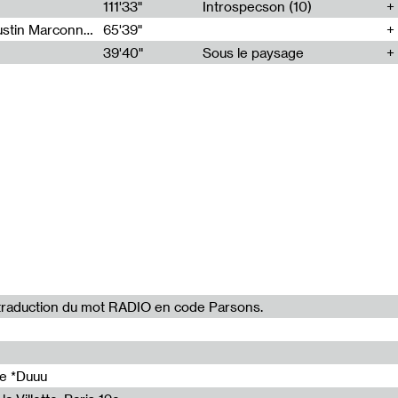
111'33"
Introspecson (10)
Sarah Tritz, Elene Lapiashivili, Justin Marconnet, Mateo Cuche, Esther Lechevalier, Suzie Lecroart, Romance Castelet
65'39"
39'40"
Sous le paysage
rogrammation
de l’Institut
04'45"
26'35"
la traduction du mot RADIO en code Parsons.
05'04"
02'08"
08'23"
de *Duuu