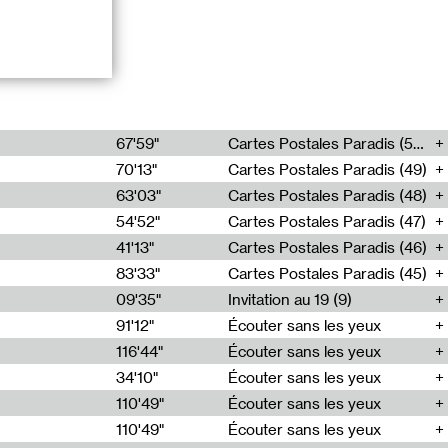
el (Tambacounda,
 long terme, la
par Bocar Niang
67'59"
Cartes Postales Paradis (50)
e griotte.
70'13"
Cartes Postales Paradis (49)
 à Tambacounda.
63'03"
Cartes Postales Paradis (48)
s, participant à
54'52"
Cartes Postales Paradis (47)
ditionnels
41'13"
Cartes Postales Paradis (46)
83'33"
Cartes Postales Paradis (45)
 Mouton et
09'35"
Invitation au 19 (9)
91'12"
Écouter sans les yeux
diophoniques,
116'44"
Écouter sans les yeux
34'10"
Écouter sans les yeux
110'49"
Écouter sans les yeux
110'49"
Écouter sans les yeux