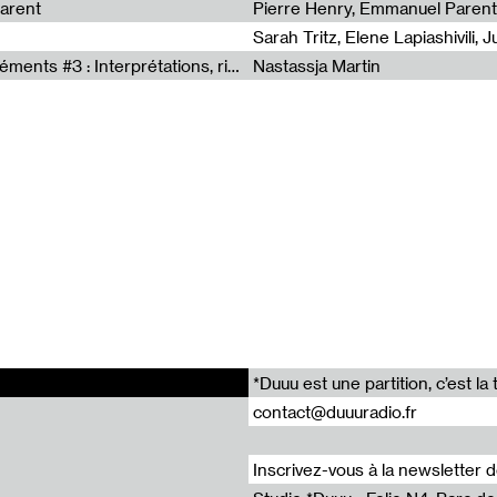
arent
Pierre Henry, Emmanuel Parent
Sous le paysage - Habiter les éléments #3 : Interprétations, rituels et symboliques des éléments
Nastassja Martin
ccasion de la Nuit Blanche le samedi 6 juin 2026, au sein d’une p
dédiée au Musée Griot·tes.
 Pierrick Mouton
g par LD Beat’z Recoded @ free label, Tambacounda, Sénégal
 à Bocar Niang, Hassan Sow, Mamadou Sylla
u Radio, dans le cadre de la résidence Ñun (Nous) avec le soutien 
et de la Ville de Paris.
- Tambacounda (Pierrick Mouton)
errick Mouton
*Duuu est une partition, c’est 
ion Clandestine - Rukku Djinne Squad (Eden Tinto Collins)
contact@duuuradio.fr
a danse du faux lion (Pierrick Mouton)
bouge - Louise Guégan
Inscrivez-vous à la newsletter 