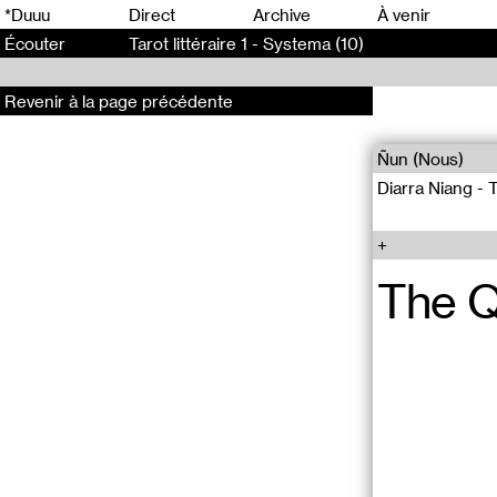
0
*Duuu
Direct
Archive
À venir
Écouter
Tarot littéraire 1 - Systema (10)
Revenir à la page précédente
Ñun (Nous)
Diarra Niang - 
The 