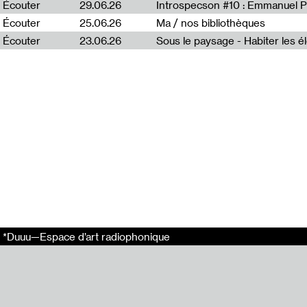
Écouter
29.06.26
Introspecson #10 : Emmanuel P
Écouter
25.06.26
Ma / nos bibliothèques
Écouter
23.06.26
Diffusion à l’o
radiophonique 
Réalisation par
Mix & masterin
Remerciements
Production *Duu
français à Paris 
En relation
Bathi Diabaye 
Le Gri-Gri - Pi
*Duuu—Espace d’art radiophonique
Non à l'émigrat
Simb Gaïdé ou l
Le dessin qui 