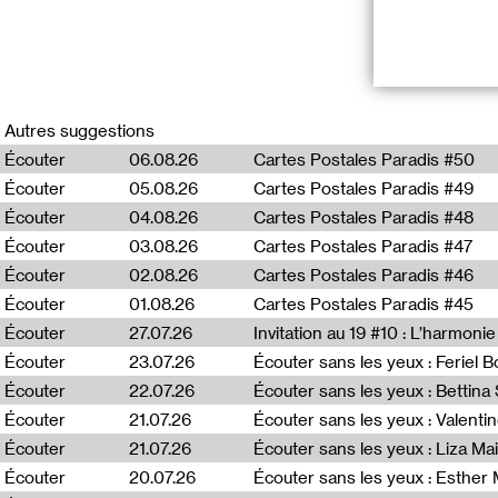
Ñun (Nous) est 
Sénégal) et *Du
Autres suggestions
construction, l
Écouter
06.08.26
Cartes Postales Paradis #50
dédié à la cultu
Écouter
05.08.26
Cartes Postales Paradis #49
Depuis 2024, *
Écouter
04.08.26
Cartes Postales Paradis #48
Ce projet a don
Écouter
03.08.26
Cartes Postales Paradis #47
une réflexion a
oraux sénégalai
Écouter
02.08.26
Cartes Postales Paradis #46
Écouter
01.08.26
Cartes Postales Paradis #45
La seconde rési
Écouter
27.07.26
Invitation au 19 #10 : L’harmoni
Louise Guégan.
Écouter
23.07.26
Écouter sans les yeux : Feriel 
Dans le cadre d
Écouter
22.07.26
Écouter sans les yeux : Bettin
ainsi que des v
Écouter
21.07.26
Écouter sans les yeux : Valentin
Écouter
21.07.26
Écouter sans les yeux : Liza Ma
Diarra Niang -
Écouter
20.07.26
Écouter sans les yeux : Esther