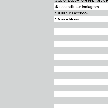
Studio *Duuu—Folie N4, Parc de l
@duuuradio sur Instagram
*Duuu sur Facebook
*Duuu éditions
s
n