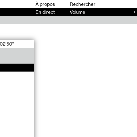
00
À propos
En direct
Volume
+
02'50"