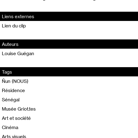
Liens externes
Lien du clip
Auteurs
Louise Guégan
Tags
Ñun (NOUS)
Résidence
Sénégal
Musée Griot.tes
Art et société
Cinéma
Arts visuels