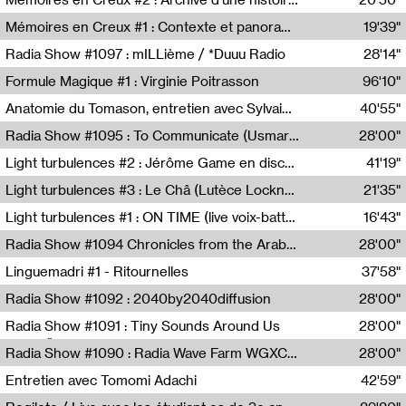
Sophie Auger-Grappin
Mémoires en Creux #1 : Contexte et panorama
19'39"
Sophie Auger-Grappin
Radia Show #1097 : mILLième / *Duuu Radio
28'14"
Cécile Tonizzo,Nicolas Couturier,Manuel Zenner,Aquila Lescene,Curtis Coco,Cyril Magnier
Formule Magique #1 : Virginie Poitrasson
96'10"
Nathalie Lacroix,Virginie Poitrasson
Anatomie du Tomason, entretien avec Sylvain Cardonnel
40'55"
Loraine Baud,Sylvain Cardonnel
Radia Show #1095 : To Communicate (Usmaradio)
28'00"
Usmaradio
Light turbulences #2 : Jérôme Game en discussion avec Thomas Corlin
41'19"
Jérôme Game,Thomas Corlin,Thierry Raynaud,Hubert Colas
Light turbulences #3 : Le Châ (Lutèce Lockness)
21'35"
Lutèce Lockness
Light turbulences #1 : ON TIME (live voix-batterie) avec Jérôme Game & Jean-Michel Espitallier
16'43"
Jérôme Game,Jean-Michel Espitallier
Radia Show #1094 Chronicles from the Arab Cold War by Ghazi Barakat
28'00"
Reboot.fm
Linguemadri #1 - Ritournelles
37'58"
Meris Angioletti
Radia Show #1092 : 2040by2040diffusion
28'00"
Diffusion FM
Radia Show #1091 : Tiny Sounds Around Us
28'00"
Radio Študent
Radia Show #1090 : Radia Wave Farm WGXC Corey De Juan Sherrard Jr Startalk
28'00"
Wave Farm
Entretien avec Tomomi Adachi
42'59"
Tomomi Adachi,Loraine Baud