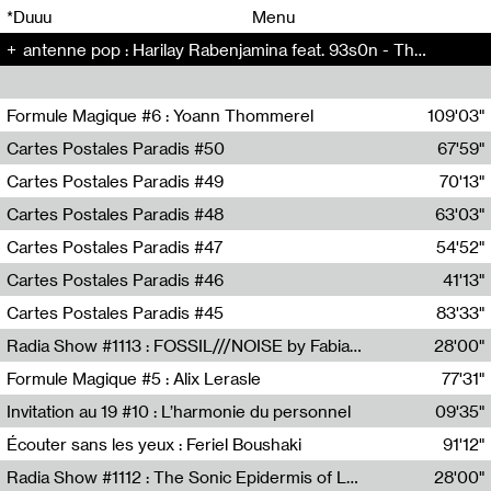
00
00
*Duuu
Menu
antenne pop : Harilay Rabenjamina feat. 93s0n - The Artificial Kid (5)
00
00
Formule Magique #6 : Yoann Thommerel
109'03"
Nathalie Lacroix,Yoann Thommerel
Cartes Postales Paradis #50
67'59"
Zoé Leroux
Cartes Postales Paradis #49
70'13"
Aurore Portales
Cartes Postales Paradis #48
63'03"
Mathias Dupaquier
Cartes Postales Paradis #47
54'52"
Raymond Engramer
Cartes Postales Paradis #46
41'13"
Sarah Banville
Cartes Postales Paradis #45
83'33"
Mateo Cuin
Radia Show #1113 : FOSSIL///NOISE by Fabiana Gibim / Wave Farm
28'00"
Wave Farm
Formule Magique #5 : Alix Lerasle
77'31"
Nathalie Lacroix
Invitation au 19 #10 : L’harmonie du personnel
09'35"
19, CRAC
Écouter sans les yeux : Feriel Boushaki
91'12"
Feriel Boushaki
Radia Show #1112 : The Sonic Epidermis of Lake Léman by Paul Courlet / Guest Slot
28'00"