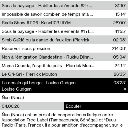
Radio Helsinki
Sous le paysage - Habiter les éléments #2 : Vers le tournant élémentaire
31'10"
Nastassja Martin
Impossible de savoir combien de temps m'a échappé
15'14"
Mélanie Blaison,Mateo Cuin
Radia Show #1106 : Kanal103 ШУМ
28'00"
Kanal103
Sous le paysage - Habiter les éléments #1 : Les éléments et les débordements du vivant
41'55"
Nastassja Martin
Simb Gaïdé ou la danse du faux lion (Pierrick Mouton)
02'08"
Pierrick Mouton,Simb Gaïdé
Réservoir sous pression
214'08"
Non à l'émigration Clandestine - Rukku Djinne Squad (Eden Tinto Collins)
05'04"
Eden Tinto Collins,Rukku Djinne
Mama Counda, l'esprit du puits - Pierrick Mouton
24'14"
Pierrick Mouton
Le Gri-Gri - Pierrick Mouton
26'35"
Pierrick Mouton
Le dessin qui bouge - Louise Guégan
Le dessin qui bouge - Louise Guégan
08'23"
08'23"
Louise Guégan
Louise Guégan
Ñun (Nous)
04.06.26
Écouter
Ñun (Nous) est un projet de coopération artistique entre
l’association Free Label (Tambacounda, Sénégal) et *Duuu
Radio (Paris, France). Il a pour ambition d’accompagner, sur le