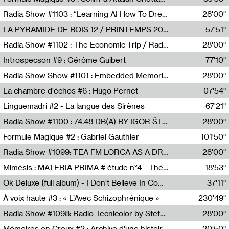
Nathalie Lacroix,Selim-a Attalah Chettaoui
Radia Show #1103 : “Learning AI How To Dream” by Sebastian Dingens (Radio Campus Bruxelles)
28'00"
Radio Campus Bruxelles
LA PYRAMIDE DE BOIS 12 / PRINTEMPS 2026
57'51"
Sammy Stein
Radia Show #1102 : The Economic Trip / Radio Grenouille
28'00"
Radio Grenouille
Introspecson #9 : Gérôme Guibert
77'10"
Pierre Henry,Gérôme Guibert
Radia Show Show #1101 : Embedded Memories by Jimmy Peggie / radioart106
28'00"
Jimmy Peggie,radioart106
La chambre d'échos #6 : Hugo Pernet
07'54"
Revue Les Chambres,Hugo Pernet
Linguemadri #2 - La langue des Sirènes
67'21"
Meris Angioletti
Radia Show #1100 : 74.48 DB(A) BY IGOR ŠTROMAJER FOR RADIO X
28'00"
radio x
Formule Magique #2 : Gabriel Gauthier
101'50"
Nathalie Lacroix,Gabriel Gauthier
Radia Show #1099: TEA FM LORCA AS A DREAM
28'00"
TEAFM
Mimésis : MATERIA PRIMA # étude n°4 - Théâtre de l’Aquarium
18'53"
Francesco Russo,Scuola della Crisi
Ok Deluxe (full album) - I Don't Believe In Computing
37'11"
Corentin Canesson,Julien Tiberi,Charlie Hamish Jeffery
À voix haute #3 : « L’Avec Schizophrénique »
230'49"
Agathe Boulanger,Sybille Chevreuse,Carine Lendrin,Léna Monnier,Graziela Susin,Camille Zuber
Radia Show #1098: Radio Tecnicolor by Stefan Nussbaumer & Georg Zichy (Radio Orange 94.0)
28'00"
Radio Orange 94.0
Mémoires en Creux #2 : Archive d'une histoire artistique
20'50"