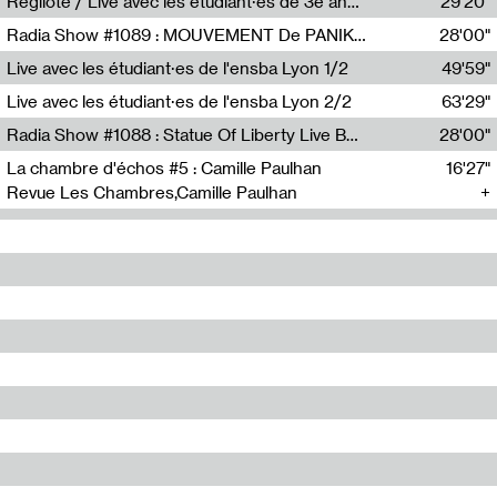
Regilote / Live avec les étudiant·es de 3e année de l'EMA
29'20"
Nima Henryon,Athéna Noël,Amir Genillon,Ibourayane Ahmadi,Manelle Cherrih,Honorine Gibello,John Weeber,Manon Joseph
Radia Show #1089 : MOUVEMENT De PANIK (Radio Panik)
28'00"
Radio Panik
Live avec les étudiant·es de l'ensba Lyon 1/2
49'59"
Live avec les étudiant·es de l'ensba Lyon 2/2
63'29"
Radia Show #1088 : Statue Of Liberty Live By Ed Baxter (Resonance)
28'00"
Resonance
La chambre d'échos #5 : Camille Paulhan
16'27"
Revue Les Chambres,Camille Paulhan