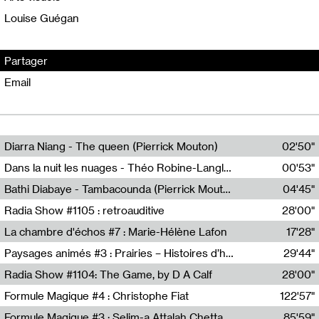
Louise Guégan
Partager
Email
Diarra Niang - The queen (Pierrick Mouton)
02'50"
Pierrick Mouton,Diarra Niang
Dans la nuit les nuages - Théo Robine-Langlois
00'53"
Théo Robine-Langlois,LD Beat
Bathi Diabaye - Tambacounda (Pierrick Mouton)
04'45"
Pierrick Mouton,Bathi Diabaye
Radia Show #1105 : retroauditive
28'00"
Soundart Radio
La chambre d'échos #7 : Marie-Hélène Lafon
17'28"
Revue Les Chambres,Marie-Hélène Lafon
Paysages animés #3 : Prairies – Histoires d’herbes et d’humains
29'44"
Anne Simon
Radia Show #1104: The Game, by D A Calf
28'00"
Radio One NZ
Formule Magique #4 : Christophe Fiat
122'57"
Nathalie Lacroix
Formule Magique #3 : Selim-a Attalah Chettaoui
85'59"