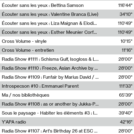
Écouter sans les yeux : Bettina Samson
116'44"
Bettina Samson
Écouter sans les yeux : Valentine Branca (Live)
34'10"
Valentine Branca
Écouter sans les yeux : Liza Maignan & Elodie Lecat
110'49"
Liza Maignan,Elodie Lecat
Écouter sans les yeux : Esther Meunier Corfdyr
110'49"
Esther Meunier Corfdyr
Cross Volume - vinyle
10'15"
Théo Robine-Langlois,Emilien Chesnot,Mia Trabalon
Cross Volume - entretien
11'16"
Théo Robine-Langlois,Emilien Chesnot,Mia Trabalon
Radia Show #1111 : Schisma Gulf, Isogloss & Lament For The Old Clock By Harvey Young / Resonance
28'00"
Resonance
Radia Show #1110 : Freeze, Asian Archive by Avita Maheen / Radio Worm
28'00"
Radio WORM
Radia Show #1109 : Funfair by Marius David / JET FM
28'00"
Jet FM
Introspecson #10 : Emmanuel Parent
111'33"
Pierre Henry,Emmanuel Parent
Ma / nos bibliothèques
65'39"
Sarah Tritz,Elene Lapiashivili,Justin Marconnet,Mateo Cuche,Esther Lechevalier,Suzie Lecroart,Romance Castelet
Radia Show #1108 : as or another by Jukka-Pekka Kervinen / Rádio Zero
28'00"
Radio Zero
Sous le paysage - Habiter les éléments #3 : Interprétations, rituels et symboliques des éléments
39'40"
Nastassja Martin
Y'APA radio
42'16"
Pierrick Mouton
Radia Show #1107 : Art's Birthday 26 at ESC - Medien Kunst Labor
28'00"