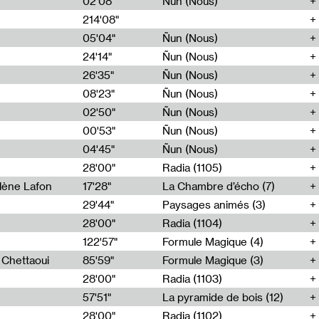
02'08"
Ñun (Nous)
214'08"
e
05'04"
Ñun (Nous)
24'14"
Ñun (Nous)
26'35"
Ñun (Nous)
08'23"
Ñun (Nous)
02'50"
Ñun (Nous)
00'53"
Ñun (Nous)
04'45"
Ñun (Nous)
28'00"
Radia (1105)
lène Lafon
17'28"
La Chambre d’écho (7)
29'44"
Paysages animés (3)
28'00"
Radia (1104)
122'57"
Formule Magique (4)
h Chettaoui
85'59"
Formule Magique (3)
28'00"
Radia (1103)
57'51"
La pyramide de bois (12)
28'00"
Radia (1102)