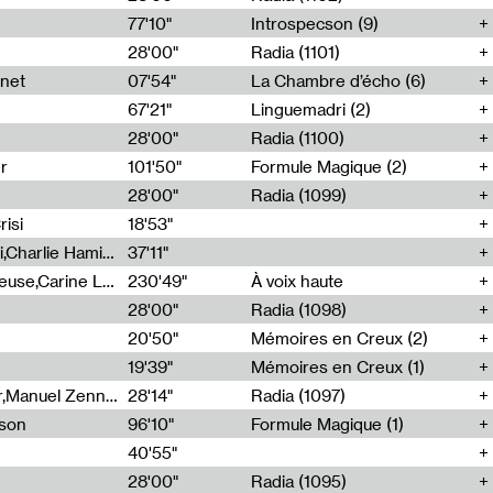
77'10"
Introspecson (9)
28'00"
Radia (1101)
net
07'54"
La Chambre d’écho (6)
67'21"
Linguemadri (2)
28'00"
Radia (1100)
er
101'50"
Formule Magique (2)
28'00"
Radia (1099)
isi
18'53"
Corentin Canesson,Julien Tiberi,Charlie Hamish Jeffery
37'11"
Agathe Boulanger,Sybille Chevreuse,Carine Lendrin,Léna Monnier,Graziela Susin,Camille Zuber
230'49"
À voix haute
28'00"
Radia (1098)
20'50"
Mémoires en Creux (2)
19'39"
Mémoires en Creux (1)
Cécile Tonizzo,Nicolas Couturier,Manuel Zenner,Aquila Lescene,Curtis Coco,Cyril Magnier
28'14"
Radia (1097)
sson
96'10"
Formule Magique (1)
40'55"
28'00"
Radia (1095)