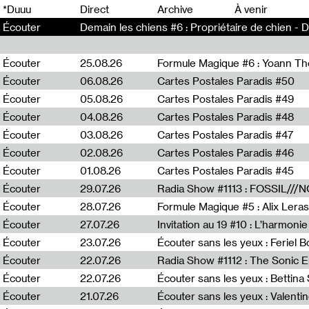
0
*Duuu
Direct
Archive
À venir
Écouter
Demain les chiens #6 : Propriétaire de chien - 
Écouter
25.08.26
Formule Magique #6 : Yoann T
Écouter
06.08.26
Cartes Postales Paradis #50
Écouter
05.08.26
Cartes Postales Paradis #49
Écouter
04.08.26
Cartes Postales Paradis #48
Écouter
03.08.26
Cartes Postales Paradis #47
Écouter
02.08.26
Cartes Postales Paradis #46
Écouter
01.08.26
Cartes Postales Paradis #45
Écouter
29.07.26
Écouter
28.07.26
Formule Magique #5 : Alix Leras
Écouter
27.07.26
Invitation au 19 #10 : L’harmoni
Écouter
23.07.26
Écouter sans les yeux : Feriel 
Écouter
22.07.26
Écouter
22.07.26
Écouter sans les yeux : Bettin
Écouter
21.07.26
Écouter sans les yeux : Valentin