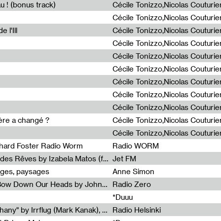
u ! (bonus track)
 l'Ill
ière a changé ?
chard Foster Radio Worm
Radio WORM
Radia Show #1086 : La Couleur des Rêves by Izabela Matos (for Jet FM)
Jet FM
ages, paysages
Anne Simon
Radia Show #1085 : When We Bow Down Our Heads by John Roach (Radia edit, Rádio Zero)
Radio Zero
*Duuu
Radia Show #1084 : "Silver Epiphany" by Irrflug (Mark Kanak), featuring Jarboe and Blixa Bargeld (for Radio Helsinki)
Radio Helsinki