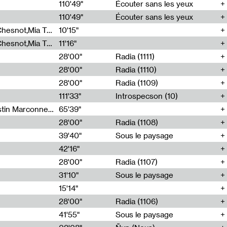
00
110'49"
Écouter sans les yeux
110'49"
Écouter sans les yeux
Théo Robine-Langlois,Emilien Chesnot,Mia Trabalon
10'15"
Théo Robine-Langlois,Emilien Chesnot,Mia Trabalon
11'16"
28'00"
Radia (1111)
28'00"
Radia (1110)
28'00"
Radia (1109)
111'33"
Introspecson (10)
Sarah Tritz,Elene Lapiashivili,Justin Marconnet,Mateo Cuche,Esther Lechevalier,Suzie Lecroart,Romance Castelet
65'39"
28'00"
Radia (1108)
39'40"
Sous le paysage
42'16"
28'00"
Radia (1107)
31'10"
Sous le paysage
15'14"
28'00"
Radia (1106)
41'55"
Sous le paysage