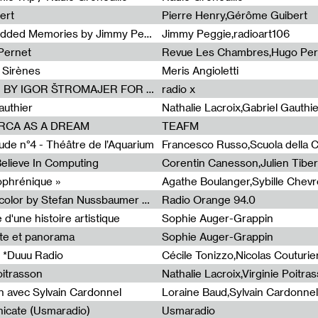
ert
Pierre Henry,Gérôme Guibert
Radia Show Show #1101 : Embedded Memories by Jimmy Peggie / radioart106
Jimmy Peggie,radioart106
Pernet
Revue Les Chambres,Hugo Per
 Sirènes
Meris Angioletti
Radia Show #1100 : 74.48 DB(A) BY IGOR ŠTROMAJER FOR RADIO X
radio x
authier
Nathalie Lacroix,Gabriel Gauthi
ORCA AS A DREAM
TEAFM
de n°4 - Théâtre de l’Aquarium
Francesco Russo,Scuola della Cr
 Believe In Computing
zophrénique »
Radia Show #1098: Radio Tecnicolor by Stefan Nussbaumer & Georg Zichy (Radio Orange 94.0)
Radio Orange 94.0
d'une histoire artistique
Sophie Auger-Grappin
te et panorama
Sophie Auger-Grappin
 *Duuu Radio
oitrasson
Nathalie Lacroix,Virginie Poitra
n avec Sylvain Cardonnel
Loraine Baud,Sylvain Cardonnel
icate (Usmaradio)
Usmaradio