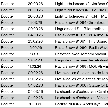
Écouter
20.03.26
Écouter
20.03.26
Light turbulences #3 : Le Châ 
Écouter
20.03.26
Écouter
18.03.26
Écouter
09.03.26
Linguemadri #1 - Ritournelles
Écouter
04.03.26
Radia Show #1092 : 2040by204
Écouter
25.02.26
Radia Show #1091 : Tiny Sound
Écouter
18.02.26
Écouter
17.02.26
Entretien avec Tomomi Adachi
Écouter
16.02.26
Regilote / Live avec les étudia
Écouter
11.02.26
Radia Show #1089 : MOUVEMEN
Écouter
09.02.26
Live avec les étudiant·es de l'e
Écouter
09.02.26
Live avec les étudiant·es de l'
Écouter
04.02.26
Écouter
04.03.26
La chambre d'échos #5 : Camill
Écouter
04.02.26
La chambre d'échos #4 : Vince
Écouter
30.01.26
Portrait Ñun #8 : Abdoulaye Dial