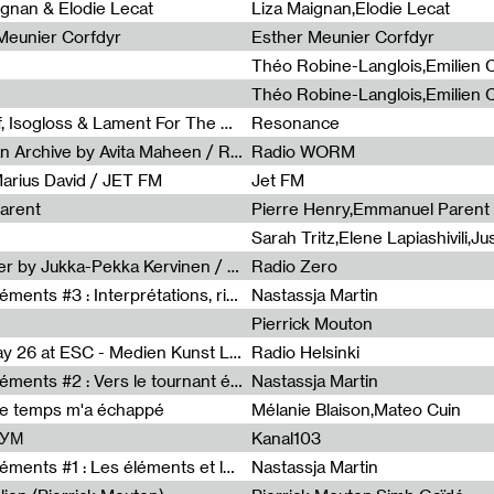
0
ignan & Elodie Lecat
Liza Maignan,Elodie Lecat
 Meunier Corfdyr
Esther Meunier Corfdyr
Radia Show #1111 : Schisma Gulf, Isogloss & Lament For The Old Clock By Harvey Young / Resonance
Resonance
Radia Show #1110 : Freeze, Asian Archive by Avita Maheen / Radio Worm
Radio WORM
Marius David / JET FM
Jet FM
arent
Pierre Henry,Emmanuel Parent
Radia Show #1108 : as or another by Jukka-Pekka Kervinen / Rádio Zero
Radio Zero
Sous le paysage - Habiter les éléments #3 : Interprétations, rituels et symboliques des éléments
Nastassja Martin
Pierrick Mouton
Radia Show #1107 : Art's Birthday 26 at ESC - Medien Kunst Labor
Radio Helsinki
Sous le paysage - Habiter les éléments #2 : Vers le tournant élémentaire
Nastassja Martin
de temps m'a échappé
Mélanie Blaison,Mateo Cuin
ШУМ
Kanal103
Sous le paysage - Habiter les éléments #1 : Les éléments et les débordements du vivant
Nastassja Martin