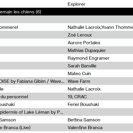
0
Explorer
Demain les chiens (6)
hommerel
Nathalie Lacroix,Yoann Thomme
Zoé Leroux
Aurore Portales
Mathias Dupaquier
Raymond Engramer
Sarah Banville
Mateo Cuin
Radia Show #1113 : FOSSIL///NOISE by Fabiana Gibim / Wave Farm
Wave Farm
le
Nathalie Lacroix
e du personnel
19, CRAC
Boushaki
Feriel Boushaki
Radia Show #1112 : The Sonic Epidermis of Lake Léman by Paul Courlet / Guest Slot
a Samson
Bettina Samson
e Branca (Live)
Valentine Branca