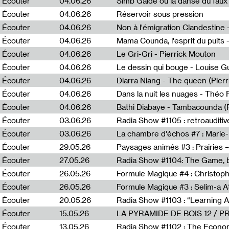
Écouter
04.06.26
Simb Gaïdé ou la danse du faux 
Écouter
04.06.26
Réservoir sous pression
Écouter
04.06.26
Écouter
04.06.26
Mama Counda, l'esprit du puits 
Écouter
04.06.26
Le Gri-Gri - Pierrick Mouton
Écouter
04.06.26
Le dessin qui bouge - Louise 
Écouter
04.06.26
Diarra Niang - The queen (Pier
Écouter
04.06.26
Dans la nuit les nuages - Théo
Écouter
04.06.26
Bathi Diabaye - Tambacounda (P
Écouter
03.06.26
Radia Show #1105 : retroauditiv
Écouter
03.06.26
La chambre d'échos #7 : Marie
Écouter
29.05.26
Écouter
27.05.26
Radia Show #1104: The Game, b
Écouter
26.05.26
Formule Magique #4 : Christoph
Écouter
26.05.26
Formule Magique #3 : Selim-a A
Écouter
20.05.26
Écouter
15.05.26
LA PYRAMIDE DE BOIS 12 / 
Écouter
13.05.26
Radia Show #1102 : The Economi