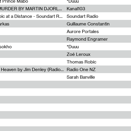
et Prince Mabo
*Duuu
Radia Show #1083 : MUSIC IS MURDER BY MARTIN DJORLEV (KANAL103)
Kanal103
Radia Show #1082 : Spooky Aspic at a Distance - Soundart Radio
Soundart Radio
arkas
Guillaume Constantin
Aurore Portales
Raymond Engramer
ssokho
*Duuu
Zoé Leroux
Thomas Robic
Radia Show #1081: The Wind of Heaven by Jim Denley (Radio One 91 FM)
Radio One NZ
Sarah Banville