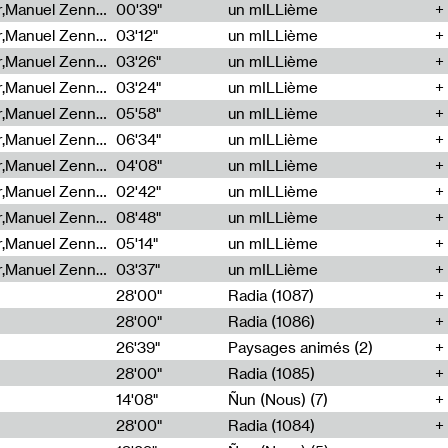
Cécile Tonizzo,Nicolas Couturier,Manuel Zenner,Aquila Lescene,Curtis Coco,Cyril Magnier
00'39"
un mILLième
Cécile Tonizzo,Nicolas Couturier,Manuel Zenner,Aquila Lescene,Curtis Coco,Cyril Magnier
03'12"
un mILLième
Cécile Tonizzo,Nicolas Couturier,Manuel Zenner,Aquila Lescene,Curtis Coco,Cyril Magnier
03'26"
un mILLième
Cécile Tonizzo,Nicolas Couturier,Manuel Zenner,Aquila Lescene,Curtis Coco,Cyril Magnier
03'24"
un mILLième
Cécile Tonizzo,Nicolas Couturier,Manuel Zenner,Aquila Lescene,Curtis Coco,Cyril Magnier
05'58"
un mILLième
Cécile Tonizzo,Nicolas Couturier,Manuel Zenner,Aquila Lescene,Curtis Coco,Cyril Magnier
06'34"
un mILLième
Cécile Tonizzo,Nicolas Couturier,Manuel Zenner,Aquila Lescene,Curtis Coco,Cyril Magnier
04'08"
un mILLième
Cécile Tonizzo,Nicolas Couturier,Manuel Zenner,Aquila Lescene,Curtis Coco,Cyril Magnier
02'42"
un mILLième
Cécile Tonizzo,Nicolas Couturier,Manuel Zenner,Aquila Lescene,Curtis Coco,Cyril Magnier
08'48"
un mILLième
Cécile Tonizzo,Nicolas Couturier,Manuel Zenner,Aquila Lescene,Curtis Coco,Cyril Magnier
05'14"
un mILLième
Cécile Tonizzo,Nicolas Couturier,Manuel Zenner,Aquila Lescene,Curtis Coco,Cyril Magnier
03'37"
un mILLième
28'00"
Radia (1087)
28'00"
Radia (1086)
26'39"
Paysages animés (2)
28'00"
Radia (1085)
14'08"
Ñun (Nous) (7)
28'00"
Radia (1084)