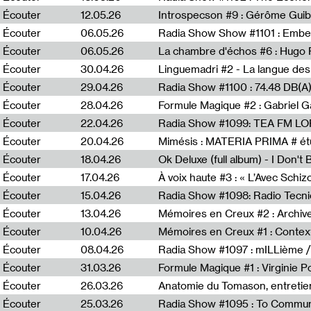
Écouter
12.05.26
Introspecson #9 : Gérôme Guib
Écouter
06.05.26
Écouter
06.05.26
La chambre d'échos #6 : Hugo 
Écouter
30.04.26
Linguemadri #2 - La langue des
Écouter
29.04.26
Écouter
28.04.26
Formule Magique #2 : Gabriel G
Écouter
22.04.26
Radia Show #1099: TEA FM L
Écouter
20.04.26
Mimésis : MATERIA PRIMA # étu
Écouter
18.04.26
Ok Deluxe (full album) - I Don't
Écouter
17.04.26
À voix haute #3 : « L’Avec Schi
Écouter
15.04.26
Écouter
13.04.26
Mémoires en Creux #2 : Archive 
Écouter
10.04.26
Mémoires en Creux #1 : Contex
Écouter
08.04.26
Radia Show #1097 : mILLième /
Écouter
31.03.26
Formule Magique #1 : Virginie P
Écouter
26.03.26
Anatomie du Tomason, entretie
Écouter
25.03.26
Radia Show #1095 : To Commun