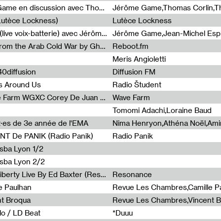
Light turbulences #2 : Jérôme Game en discussion avec Thomas Corlin
(Lutèce Lockness)
Lutèce Lockness
Light turbulences #1 : ON TIME (live voix-batterie) avec Jérôme Game & Jean-Michel Espitallier
Jérôme Game,Jean-Michel Espit
Radia Show #1094 Chronicles from the Arab Cold War by Ghazi Barakat
Reboot.fm
Meris Angioletti
0diffusion
Diffusion FM
s Around Us
Radio Študent
Radia Show #1090 : Radia Wave Farm WGXC Corey De Juan Sherrard Jr Startalk
Wave Farm
Tomomi Adachi,Loraine Baud
nt·es de 3e année de l'EMA
T De PANIK (Radio Panik)
Radio Panik
nsba Lyon 1/2
ensba Lyon 2/2
Radia Show #1088 : Statue Of Liberty Live By Ed Baxter (Resonance)
Resonance
e Paulhan
Revue Les Chambres,Camille P
nt Broqua
Revue Les Chambres,Vincent 
lo / LD Beat
*Duuu