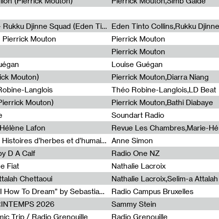
lion (Pierrick Mouton)
Pierrick Mouton,Simb Gaïdé
Non à l'émigration Clandestine - Rukku Djinne Squad (Eden Tinto Collins)
Eden Tinto Collins,Rukku Djinn
- Pierrick Mouton
Pierrick Mouton
Pierrick Mouton
Guégan
Louise Guégan
rick Mouton)
Pierrick Mouton,Diarra Niang
 Robine-Langlois
Théo Robine-Langlois,LD Beat
ierrick Mouton)
Pierrick Mouton,Bathi Diabaye
e
Soundart Radio
-Hélène Lafon
Revue Les Chambres,Marie-Hé
Paysages animés #3 : Prairies – Histoires d’herbes et d’humains
Anne Simon
y D A Calf
Radio One NZ
e Fiat
Nathalie Lacroix
ttalah Chettaoui
Nathalie Lacroix,Selim-a Attala
Radia Show #1103 : “Learning AI How To Dream” by Sebastian Dingens (Radio Campus Bruxelles)
Radio Campus Bruxelles
PRINTEMPS 2026
Sammy Stein
c Trip / Radio Grenouille
Radio Grenouille