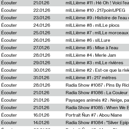
Écouter
21.01.26
mILLième #11 : Hé Oh ! Voici l'ea
Écouter
22.01.26
mILLième #10 : 217pointJPEG
Écouter
23.01.26
mILLième #9 : Histoire de l'eau de
Écouter
24.01.26
mILLième #8 : mILLe plocs
Écouter
25.01.26
mILLième #7 : mILLe morceaux
Écouter
26.01.26
mILLième #6 : sILLure
Écouter
27.01.26
mILLième #5 : Mise à l'eau
Écouter
28.01.26
mILLième #4 : Merle Jam
Écouter
29.01.26
mILLième #3 : miLLe rivières
Écouter
30.01.26
mILLième #2 : Est-ce que la riv
Écouter
31.01.26
mILLième #1 : 217 mètres
Écouter
28.01.26
Radia Show #1087 : Pins By Ri
Écouter
21.01.26
Écouter
21.01.26
Paysages animés #2 : Neige, p
Écouter
21.01.26
Écouter
16.01.26
Portrait Ñun #7 : Abou Niane
Écouter
14.01.26