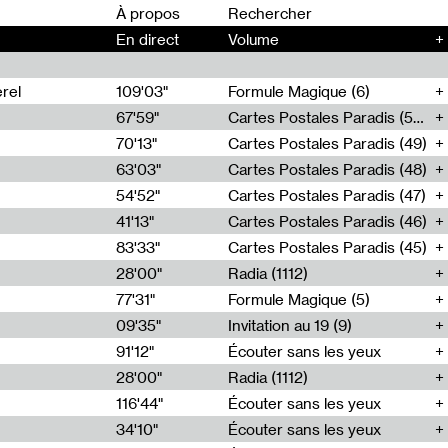
00
À propos
En direct
Volume
+
rel
109'03"
Formule Magique (6)
67'59"
Cartes Postales Paradis (50)
70'13"
Cartes Postales Paradis (49)
63'03"
Cartes Postales Paradis (48)
54'52"
Cartes Postales Paradis (47)
41'13"
Cartes Postales Paradis (46)
83'33"
Cartes Postales Paradis (45)
28'00"
Radia (1112)
77'31"
Formule Magique (5)
09'35"
Invitation au 19 (9)
91'12"
Écouter sans les yeux
28'00"
Radia (1112)
116'44"
Écouter sans les yeux
34'10"
Écouter sans les yeux