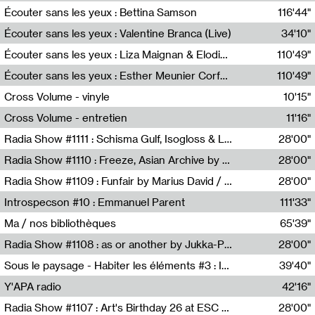
Écouter sans les yeux : Bettina Samson
116'44"
Bettina Samson
Écouter sans les yeux : Valentine Branca (Live)
34'10"
Valentine Branca
Écouter sans les yeux : Liza Maignan & Elodie Lecat
110'49"
Liza Maignan,Elodie Lecat
Écouter sans les yeux : Esther Meunier Corfdyr
110'49"
Esther Meunier Corfdyr
Cross Volume - vinyle
10'15"
Théo Robine-Langlois,Emilien Chesnot,Mia Trabalon
Cross Volume - entretien
11'16"
Théo Robine-Langlois,Emilien Chesnot,Mia Trabalon
Radia Show #1111 : Schisma Gulf, Isogloss & Lament For The Old Clock By Harvey Young / Resonance
28'00"
Resonance
Radia Show #1110 : Freeze, Asian Archive by Avita Maheen / Radio Worm
28'00"
Radio WORM
Radia Show #1109 : Funfair by Marius David / JET FM
28'00"
Jet FM
Introspecson #10 : Emmanuel Parent
111'33"
Pierre Henry,Emmanuel Parent
Ma / nos bibliothèques
65'39"
Sarah Tritz,Elene Lapiashivili,Justin Marconnet,Mateo Cuche,Esther Lechevalier,Suzie Lecroart,Romance Castelet
Radia Show #1108 : as or another by Jukka-Pekka Kervinen / Rádio Zero
28'00"
Radio Zero
Sous le paysage - Habiter les éléments #3 : Interprétations, rituels et symboliques des éléments
39'40"
Nastassja Martin
Y'APA radio
42'16"
Pierrick Mouton
Radia Show #1107 : Art's Birthday 26 at ESC - Medien Kunst Labor
28'00"