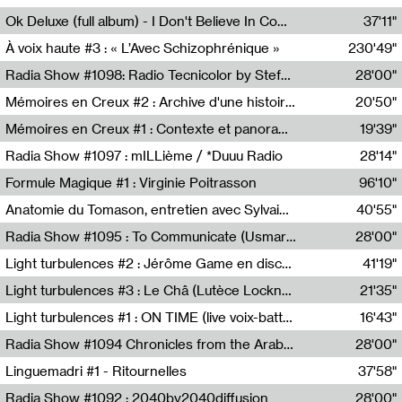
Francesco Russo,Scuola della Crisi
Ok Deluxe (full album) - I Don't Believe In Computing
37'11"
Corentin Canesson,Julien Tiberi,Charlie Hamish Jeffery
À voix haute #3 : « L’Avec Schizophrénique »
230'49"
Agathe Boulanger,Sybille Chevreuse,Carine Lendrin,Léna Monnier,Graziela Susin,Camille Zuber
Radia Show #1098: Radio Tecnicolor by Stefan Nussbaumer & Georg Zichy (Radio Orange 94.0)
28'00"
Radio Orange 94.0
Mémoires en Creux #2 : Archive d'une histoire artistique
20'50"
Sophie Auger-Grappin
Mémoires en Creux #1 : Contexte et panorama
19'39"
Sophie Auger-Grappin
Radia Show #1097 : mILLième / *Duuu Radio
28'14"
Cécile Tonizzo,Nicolas Couturier,Manuel Zenner,Aquila Lescene,Curtis Coco,Cyril Magnier
Formule Magique #1 : Virginie Poitrasson
96'10"
Nathalie Lacroix,Virginie Poitrasson
Anatomie du Tomason, entretien avec Sylvain Cardonnel
40'55"
Loraine Baud,Sylvain Cardonnel
Radia Show #1095 : To Communicate (Usmaradio)
28'00"
Usmaradio
Light turbulences #2 : Jérôme Game en discussion avec Thomas Corlin
41'19"
Jérôme Game,Thomas Corlin,Thierry Raynaud,Hubert Colas
Light turbulences #3 : Le Châ (Lutèce Lockness)
21'35"
Lutèce Lockness
Light turbulences #1 : ON TIME (live voix-batterie) avec Jérôme Game & Jean-Michel Espitallier
16'43"
Jérôme Game,Jean-Michel Espitallier
Radia Show #1094 Chronicles from the Arab Cold War by Ghazi Barakat
28'00"
Reboot.fm
Linguemadri #1 - Ritournelles
37'58"
Meris Angioletti
Radia Show #1092 : 2040by2040diffusion
28'00"