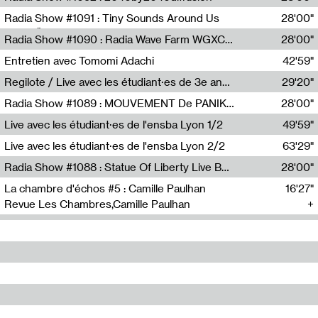
Diffusion FM
Radia Show #1091 : Tiny Sounds Around Us
28'00"
Radio Študent
Radia Show #1090 : Radia Wave Farm WGXC Corey De Juan Sherrard Jr Startalk
28'00"
Wave Farm
Entretien avec Tomomi Adachi
42'59"
Tomomi Adachi,Loraine Baud
Regilote / Live avec les étudiant·es de 3e année de l'EMA
29'20"
Nima Henryon,Athéna Noël,Amir Genillon,Ibourayane Ahmadi,Manelle Cherrih,Honorine Gibello,John Weeber,Manon Joseph
Radia Show #1089 : MOUVEMENT De PANIK (Radio Panik)
28'00"
Radio Panik
Live avec les étudiant·es de l'ensba Lyon 1/2
49'59"
Live avec les étudiant·es de l'ensba Lyon 2/2
63'29"
Radia Show #1088 : Statue Of Liberty Live By Ed Baxter (Resonance)
28'00"
Resonance
La chambre d'échos #5 : Camille Paulhan
16'27"
Revue Les Chambres,Camille Paulhan