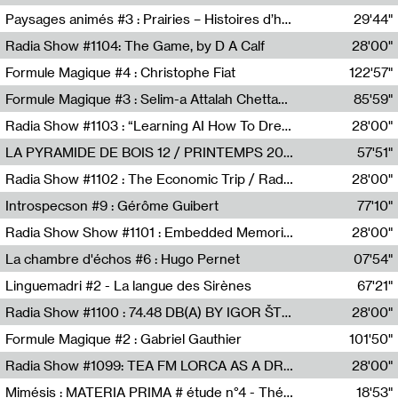
Revue Les Chambres,Marie-Hélène Lafon
Paysages animés #3 : Prairies – Histoires d’herbes et d’humains
29'44"
Anne Simon
Radia Show #1104: The Game, by D A Calf
28'00"
Radio One NZ
Formule Magique #4 : Christophe Fiat
122'57"
Nathalie Lacroix
Formule Magique #3 : Selim-a Attalah Chettaoui
85'59"
Nathalie Lacroix,Selim-a Attalah Chettaoui
Radia Show #1103 : “Learning AI How To Dream” by Sebastian Dingens (Radio Campus Bruxelles)
28'00"
Radio Campus Bruxelles
LA PYRAMIDE DE BOIS 12 / PRINTEMPS 2026
57'51"
Sammy Stein
Radia Show #1102 : The Economic Trip / Radio Grenouille
28'00"
Radio Grenouille
Introspecson #9 : Gérôme Guibert
77'10"
Pierre Henry,Gérôme Guibert
Radia Show Show #1101 : Embedded Memories by Jimmy Peggie / radioart106
28'00"
Jimmy Peggie,radioart106
La chambre d'échos #6 : Hugo Pernet
07'54"
Revue Les Chambres,Hugo Pernet
Linguemadri #2 - La langue des Sirènes
67'21"
Meris Angioletti
Radia Show #1100 : 74.48 DB(A) BY IGOR ŠTROMAJER FOR RADIO X
28'00"
radio x
Formule Magique #2 : Gabriel Gauthier
101'50"
Nathalie Lacroix,Gabriel Gauthier
Radia Show #1099: TEA FM LORCA AS A DREAM
28'00"
TEAFM
Mimésis : MATERIA PRIMA # étude n°4 - Théâtre de l’Aquarium
18'53"