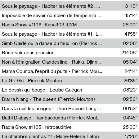
Radio Helsinki
Sous le paysage - Habiter les éléments #2 : Vers le tournant élémentaire
31'10"
Nastassja Martin
Impossible de savoir combien de temps m'a échappé
15'14"
Mélanie Blaison,Mateo Cuin
Radia Show #1106 : Kanal103 ШУМ
28'00"
Kanal103
Sous le paysage - Habiter les éléments #1 : Les éléments et les débordements du vivant
41'55"
Nastassja Martin
Simb Gaïdé ou la danse du faux lion (Pierrick Mouton)
02'08"
Pierrick Mouton,Simb Gaïdé
Réservoir sous pression
214'08"
Non à l'émigration Clandestine - Rukku Djinne Squad (Eden Tinto Collins)
05'04"
Eden Tinto Collins,Rukku Djinne
Mama Counda, l'esprit du puits - Pierrick Mouton
24'14"
Pierrick Mouton
Le Gri-Gri - Pierrick Mouton
26'35"
Pierrick Mouton
Le dessin qui bouge - Louise Guégan
08'23"
Louise Guégan
Diarra Niang - The queen (Pierrick Mouton)
02'50"
Pierrick Mouton,Diarra Niang
Dans la nuit les nuages - Théo Robine-Langlois
00'53"
Théo Robine-Langlois,LD Beat
Bathi Diabaye - Tambacounda (Pierrick Mouton)
04'45"
Pierrick Mouton,Bathi Diabaye
Radia Show #1105 : retroauditive
28'00"
Soundart Radio
La chambre d'échos #7 : Marie-Hélène Lafon
17'28"