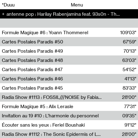
00
00
*Duuu
Menu
antenne pop : Harilay Rabenjamina feat. 93s0n - The Artificial Kid (5)
00
00
Formule Magique #6 : Yoann Thommerel
109'03"
Nathalie Lacroix,Yoann Thommerel
Cartes Postales Paradis #50
67'59"
Zoé Leroux
Cartes Postales Paradis #49
70'13"
Aurore Portales
Cartes Postales Paradis #48
63'03"
Mathias Dupaquier
Cartes Postales Paradis #47
54'52"
Raymond Engramer
Cartes Postales Paradis #46
41'13"
Sarah Banville
Cartes Postales Paradis #45
83'33"
Mateo Cuin
Radia Show #1113 : FOSSIL///NOISE by Fabiana Gibim / Wave Farm
28'00"
Wave Farm
Formule Magique #5 : Alix Lerasle
77'31"
Nathalie Lacroix
Invitation au 19 #10 : L’harmonie du personnel
09'35"
19, CRAC
Écouter sans les yeux : Feriel Boushaki
91'12"
Feriel Boushaki
Radia Show #1112 : The Sonic Epidermis of Lake Léman by Paul Courlet / Guest Slot
28'00"