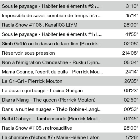
Radio Helsinki
Sous le paysage - Habiter les éléments #2 : Vers le tournant élémentaire
31'10"
Nastassja Martin
Impossible de savoir combien de temps m'a échappé
15'14"
Mélanie Blaison,Mateo Cuin
Radia Show #1106 : Kanal103 ШУМ
28'00"
Kanal103
Sous le paysage - Habiter les éléments #1 : Les éléments et les débordements du vivant
41'55"
Nastassja Martin
Simb Gaïdé ou la danse du faux lion (Pierrick Mouton)
02'08"
Pierrick Mouton,Simb Gaïdé
Réservoir sous pression
214'08"
Non à l'émigration Clandestine - Rukku Djinne Squad (Eden Tinto Collins)
05'04"
Eden Tinto Collins,Rukku Djinne
Mama Counda, l'esprit du puits - Pierrick Mouton
24'14"
Pierrick Mouton
Le Gri-Gri - Pierrick Mouton
26'35"
Pierrick Mouton
Le dessin qui bouge - Louise Guégan
08'23"
Louise Guégan
Diarra Niang - The queen (Pierrick Mouton)
02'50"
Pierrick Mouton,Diarra Niang
Dans la nuit les nuages - Théo Robine-Langlois
00'53"
Théo Robine-Langlois,LD Beat
Bathi Diabaye - Tambacounda (Pierrick Mouton)
04'45"
Pierrick Mouton,Bathi Diabaye
Radia Show #1105 : retroauditive
28'00"
Soundart Radio
La chambre d'échos #7 : Marie-Hélène Lafon
17'28"