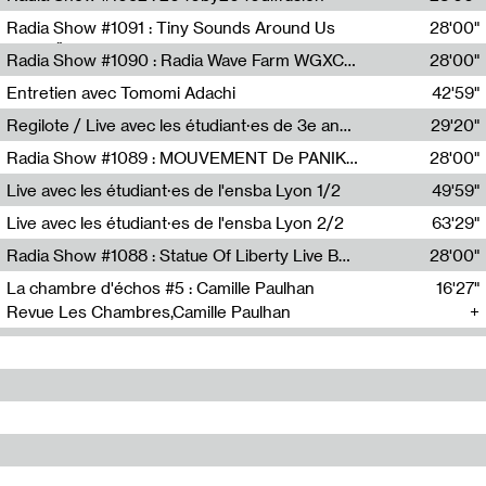
Diffusion FM
Radia Show #1091 : Tiny Sounds Around Us
28'00"
Radio Študent
Radia Show #1090 : Radia Wave Farm WGXC Corey De Juan Sherrard Jr Startalk
28'00"
Wave Farm
Entretien avec Tomomi Adachi
42'59"
Tomomi Adachi,Loraine Baud
Regilote / Live avec les étudiant·es de 3e année de l'EMA
29'20"
Nima Henryon,Athéna Noël,Amir Genillon,Ibourayane Ahmadi,Manelle Cherrih,Honorine Gibello,John Weeber,Manon Joseph
Radia Show #1089 : MOUVEMENT De PANIK (Radio Panik)
28'00"
Radio Panik
Live avec les étudiant·es de l'ensba Lyon 1/2
49'59"
Live avec les étudiant·es de l'ensba Lyon 2/2
63'29"
Radia Show #1088 : Statue Of Liberty Live By Ed Baxter (Resonance)
28'00"
Resonance
La chambre d'échos #5 : Camille Paulhan
16'27"
Revue Les Chambres,Camille Paulhan