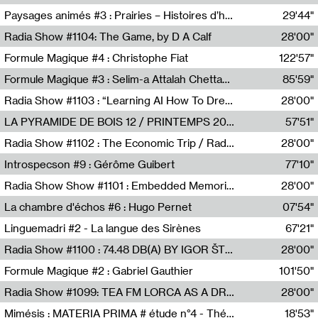
Revue Les Chambres,Marie-Hélène Lafon
Paysages animés #3 : Prairies – Histoires d’herbes et d’humains
29'44"
Anne Simon
Radia Show #1104: The Game, by D A Calf
28'00"
Radio One NZ
Formule Magique #4 : Christophe Fiat
122'57"
Nathalie Lacroix
Formule Magique #3 : Selim-a Attalah Chettaoui
85'59"
Nathalie Lacroix,Selim-a Attalah Chettaoui
Radia Show #1103 : “Learning AI How To Dream” by Sebastian Dingens (Radio Campus Bruxelles)
28'00"
Radio Campus Bruxelles
LA PYRAMIDE DE BOIS 12 / PRINTEMPS 2026
57'51"
Sammy Stein
Radia Show #1102 : The Economic Trip / Radio Grenouille
28'00"
Radio Grenouille
Introspecson #9 : Gérôme Guibert
77'10"
Pierre Henry,Gérôme Guibert
Radia Show Show #1101 : Embedded Memories by Jimmy Peggie / radioart106
28'00"
Jimmy Peggie,radioart106
La chambre d'échos #6 : Hugo Pernet
07'54"
Revue Les Chambres,Hugo Pernet
Linguemadri #2 - La langue des Sirènes
67'21"
Meris Angioletti
Radia Show #1100 : 74.48 DB(A) BY IGOR ŠTROMAJER FOR RADIO X
28'00"
radio x
Formule Magique #2 : Gabriel Gauthier
101'50"
Nathalie Lacroix,Gabriel Gauthier
Radia Show #1099: TEA FM LORCA AS A DREAM
28'00"
TEAFM
Mimésis : MATERIA PRIMA # étude n°4 - Théâtre de l’Aquarium
18'53"