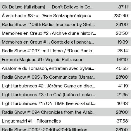
Francesco Russo,Scuola della Crisi
Ok Deluxe (full album) - I Don't Believe In Computing
37'11"
Corentin Canesson,Julien Tiberi,Charlie Hamish Jeffery
À voix haute #3 : « L’Avec Schizophrénique »
230'49"
Agathe Boulanger,Sybille Chevreuse,Carine Lendrin,Léna Monnier,Graziela Susin,Camille Zuber
Radia Show #1098: Radio Tecnicolor by Stefan Nussbaumer & Georg Zichy (Radio Orange 94.0)
28'00"
Radio Orange 94.0
Mémoires en Creux #2 : Archive d'une histoire artistique
20'50"
Sophie Auger-Grappin
Mémoires en Creux #1 : Contexte et panorama
19'39"
Sophie Auger-Grappin
Radia Show #1097 : mILLième / *Duuu Radio
28'14"
Cécile Tonizzo,Nicolas Couturier,Manuel Zenner,Aquila Lescene,Curtis Coco,Cyril Magnier
Formule Magique #1 : Virginie Poitrasson
96'10"
Nathalie Lacroix,Virginie Poitrasson
Anatomie du Tomason, entretien avec Sylvain Cardonnel
40'55"
Loraine Baud,Sylvain Cardonnel
Radia Show #1095 : To Communicate (Usmaradio)
28'00"
Usmaradio
Light turbulences #2 : Jérôme Game en discussion avec Thomas Corlin
41'19"
Jérôme Game,Thomas Corlin,Thierry Raynaud,Hubert Colas
Light turbulences #3 : Le Châ (Lutèce Lockness)
21'35"
Lutèce Lockness
Light turbulences #1 : ON TIME (live voix-batterie) avec Jérôme Game & Jean-Michel Espitallier
16'43"
Jérôme Game,Jean-Michel Espitallier
Radia Show #1094 Chronicles from the Arab Cold War by Ghazi Barakat
28'00"
Reboot.fm
Linguemadri #1 - Ritournelles
37'58"
Meris Angioletti
Radia Show #1092 : 2040by2040diffusion
28'00"