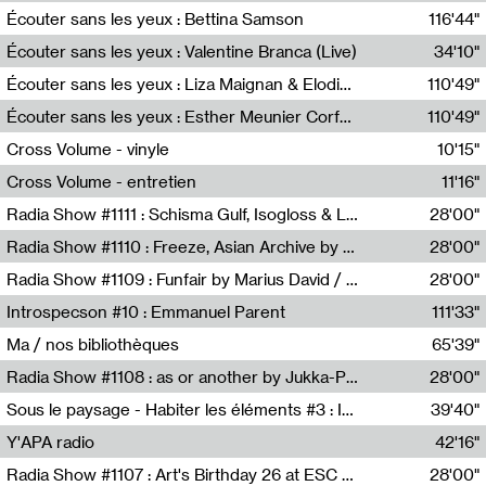
Écouter sans les yeux : Bettina Samson
116'44"
Bettina Samson
Écouter sans les yeux : Valentine Branca (Live)
34'10"
Valentine Branca
Écouter sans les yeux : Liza Maignan & Elodie Lecat
110'49"
Liza Maignan,Elodie Lecat
Écouter sans les yeux : Esther Meunier Corfdyr
110'49"
Esther Meunier Corfdyr
Cross Volume - vinyle
10'15"
Théo Robine-Langlois,Emilien Chesnot,Mia Trabalon
Cross Volume - entretien
11'16"
Théo Robine-Langlois,Emilien Chesnot,Mia Trabalon
Radia Show #1111 : Schisma Gulf, Isogloss & Lament For The Old Clock By Harvey Young / Resonance
28'00"
Resonance
Radia Show #1110 : Freeze, Asian Archive by Avita Maheen / Radio Worm
28'00"
Radio WORM
Radia Show #1109 : Funfair by Marius David / JET FM
28'00"
Jet FM
Introspecson #10 : Emmanuel Parent
111'33"
Pierre Henry,Emmanuel Parent
Ma / nos bibliothèques
65'39"
Sarah Tritz,Elene Lapiashivili,Justin Marconnet,Mateo Cuche,Esther Lechevalier,Suzie Lecroart,Romance Castelet
Radia Show #1108 : as or another by Jukka-Pekka Kervinen / Rádio Zero
28'00"
Radio Zero
Sous le paysage - Habiter les éléments #3 : Interprétations, rituels et symboliques des éléments
39'40"
Nastassja Martin
Y'APA radio
42'16"
Pierrick Mouton
Radia Show #1107 : Art's Birthday 26 at ESC - Medien Kunst Labor
28'00"