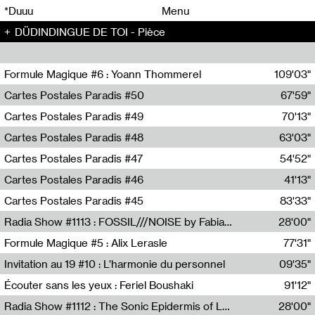
00
00
*Duuu
Menu
DÜDINDINGUE DE TOI - Pièce
00
00
Formule Magique #6 : Yoann Thommerel
109'03"
Nathalie Lacroix,Yoann Thommerel
Cartes Postales Paradis #50
67'59"
Zoé Leroux
Cartes Postales Paradis #49
70'13"
Aurore Portales
Cartes Postales Paradis #48
63'03"
Mathias Dupaquier
Cartes Postales Paradis #47
54'52"
Raymond Engramer
Cartes Postales Paradis #46
41'13"
Sarah Banville
Cartes Postales Paradis #45
83'33"
Mateo Cuin
Radia Show #1113 : FOSSIL///NOISE by Fabiana Gibim / Wave Farm
28'00"
Wave Farm
Formule Magique #5 : Alix Lerasle
77'31"
Nathalie Lacroix
Invitation au 19 #10 : L’harmonie du personnel
09'35"
19, CRAC
Écouter sans les yeux : Feriel Boushaki
91'12"
Feriel Boushaki
Radia Show #1112 : The Sonic Epidermis of Lake Léman by Paul Courlet / Guest Slot
28'00"