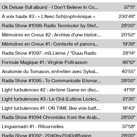
Francesco Russo,Scuola della Crisi
Ok Deluxe (full album) - I Don't Believe In Computing
37'11"
Corentin Canesson,Julien Tiberi,Charlie Hamish Jeffery
À voix haute #3 : « L’Avec Schizophrénique »
230'49"
Agathe Boulanger,Sybille Chevreuse,Carine Lendrin,Léna Monnier,Graziela Susin,Camille Zuber
Radia Show #1098: Radio Tecnicolor by Stefan Nussbaumer & Georg Zichy (Radio Orange 94.0)
28'00"
Radio Orange 94.0
Mémoires en Creux #2 : Archive d'une histoire artistique
20'50"
Sophie Auger-Grappin
Mémoires en Creux #1 : Contexte et panorama
19'39"
Sophie Auger-Grappin
Radia Show #1097 : mILLième / *Duuu Radio
28'14"
Cécile Tonizzo,Nicolas Couturier,Manuel Zenner,Aquila Lescene,Curtis Coco,Cyril Magnier
Formule Magique #1 : Virginie Poitrasson
96'10"
Nathalie Lacroix,Virginie Poitrasson
Anatomie du Tomason, entretien avec Sylvain Cardonnel
40'55"
Loraine Baud,Sylvain Cardonnel
Radia Show #1095 : To Communicate (Usmaradio)
28'00"
Usmaradio
Light turbulences #2 : Jérôme Game en discussion avec Thomas Corlin
41'19"
Jérôme Game,Thomas Corlin,Thierry Raynaud,Hubert Colas
Light turbulences #3 : Le Châ (Lutèce Lockness)
21'35"
Lutèce Lockness
Light turbulences #1 : ON TIME (live voix-batterie) avec Jérôme Game & Jean-Michel Espitallier
16'43"
Jérôme Game,Jean-Michel Espitallier
Radia Show #1094 Chronicles from the Arab Cold War by Ghazi Barakat
28'00"
Reboot.fm
Linguemadri #1 - Ritournelles
37'58"
Meris Angioletti
Radia Show #1092 : 2040by2040diffusion
28'00"