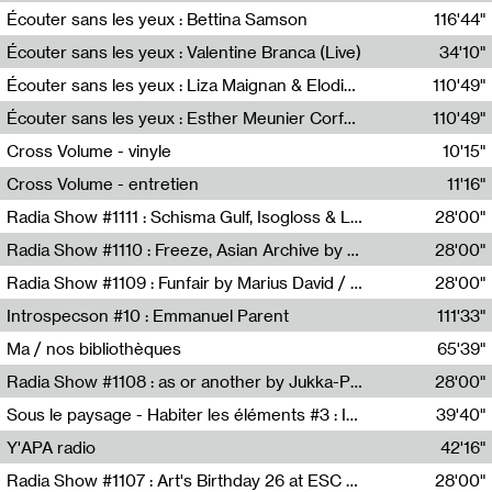
Écouter sans les yeux : Bettina Samson
116'44"
Bettina Samson
Écouter sans les yeux : Valentine Branca (Live)
34'10"
Valentine Branca
Écouter sans les yeux : Liza Maignan & Elodie Lecat
110'49"
Liza Maignan,Elodie Lecat
Écouter sans les yeux : Esther Meunier Corfdyr
110'49"
Esther Meunier Corfdyr
Cross Volume - vinyle
10'15"
Théo Robine-Langlois,Emilien Chesnot,Mia Trabalon
Cross Volume - entretien
11'16"
Théo Robine-Langlois,Emilien Chesnot,Mia Trabalon
Radia Show #1111 : Schisma Gulf, Isogloss & Lament For The Old Clock By Harvey Young / Resonance
28'00"
Resonance
Radia Show #1110 : Freeze, Asian Archive by Avita Maheen / Radio Worm
28'00"
Radio WORM
Radia Show #1109 : Funfair by Marius David / JET FM
28'00"
Jet FM
Introspecson #10 : Emmanuel Parent
111'33"
Pierre Henry,Emmanuel Parent
Ma / nos bibliothèques
65'39"
Sarah Tritz,Elene Lapiashivili,Justin Marconnet,Mateo Cuche,Esther Lechevalier,Suzie Lecroart,Romance Castelet
Radia Show #1108 : as or another by Jukka-Pekka Kervinen / Rádio Zero
28'00"
Radio Zero
Sous le paysage - Habiter les éléments #3 : Interprétations, rituels et symboliques des éléments
39'40"
Nastassja Martin
Y'APA radio
42'16"
Pierrick Mouton
Radia Show #1107 : Art's Birthday 26 at ESC - Medien Kunst Labor
28'00"