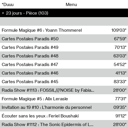
00
00
*Duuu
Menu
23 jours - Pièce (103)
00
00
Formule Magique #6 : Yoann Thommerel
109'03"
Nathalie Lacroix,Yoann Thommerel
Cartes Postales Paradis #50
67'59"
Zoé Leroux
Cartes Postales Paradis #49
70'13"
Aurore Portales
Cartes Postales Paradis #48
63'03"
Mathias Dupaquier
Cartes Postales Paradis #47
54'52"
Raymond Engramer
Cartes Postales Paradis #46
41'13"
Sarah Banville
Cartes Postales Paradis #45
83'33"
Mateo Cuin
Radia Show #1113 : FOSSIL///NOISE by Fabiana Gibim / Wave Farm
28'00"
Wave Farm
Formule Magique #5 : Alix Lerasle
77'31"
Nathalie Lacroix
Invitation au 19 #10 : L’harmonie du personnel
09'35"
19, CRAC
Écouter sans les yeux : Feriel Boushaki
91'12"
Feriel Boushaki
Radia Show #1112 : The Sonic Epidermis of Lake Léman by Paul Courlet / Guest Slot
28'00"