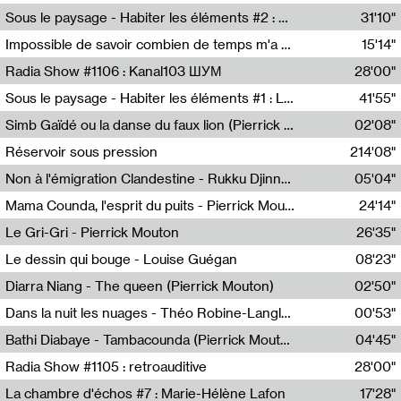
Radio Helsinki
Sous le paysage - Habiter les éléments #2 : Vers le tournant élémentaire
31'10"
Nastassja Martin
Impossible de savoir combien de temps m'a échappé
15'14"
Mélanie Blaison,Mateo Cuin
Radia Show #1106 : Kanal103 ШУМ
28'00"
Kanal103
Sous le paysage - Habiter les éléments #1 : Les éléments et les débordements du vivant
41'55"
Nastassja Martin
Simb Gaïdé ou la danse du faux lion (Pierrick Mouton)
02'08"
Pierrick Mouton,Simb Gaïdé
Réservoir sous pression
214'08"
Non à l'émigration Clandestine - Rukku Djinne Squad (Eden Tinto Collins)
05'04"
Eden Tinto Collins,Rukku Djinne
Mama Counda, l'esprit du puits - Pierrick Mouton
24'14"
Pierrick Mouton
Le Gri-Gri - Pierrick Mouton
26'35"
Pierrick Mouton
Le dessin qui bouge - Louise Guégan
08'23"
Louise Guégan
Diarra Niang - The queen (Pierrick Mouton)
02'50"
Pierrick Mouton,Diarra Niang
Dans la nuit les nuages - Théo Robine-Langlois
00'53"
Théo Robine-Langlois,LD Beat
Bathi Diabaye - Tambacounda (Pierrick Mouton)
04'45"
Pierrick Mouton,Bathi Diabaye
Radia Show #1105 : retroauditive
28'00"
Soundart Radio
La chambre d'échos #7 : Marie-Hélène Lafon
17'28"