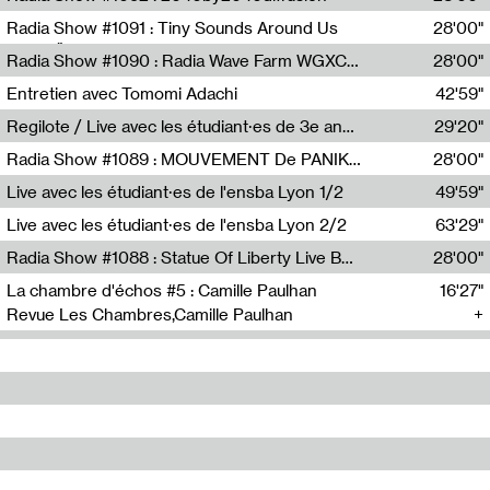
Diffusion FM
Radia Show #1091 : Tiny Sounds Around Us
28'00"
Radio Študent
Radia Show #1090 : Radia Wave Farm WGXC Corey De Juan Sherrard Jr Startalk
28'00"
Wave Farm
Entretien avec Tomomi Adachi
42'59"
Tomomi Adachi,Loraine Baud
Regilote / Live avec les étudiant·es de 3e année de l'EMA
29'20"
Nima Henryon,Athéna Noël,Amir Genillon,Ibourayane Ahmadi,Manelle Cherrih,Honorine Gibello,John Weeber,Manon Joseph
Radia Show #1089 : MOUVEMENT De PANIK (Radio Panik)
28'00"
Radio Panik
Live avec les étudiant·es de l'ensba Lyon 1/2
49'59"
Live avec les étudiant·es de l'ensba Lyon 2/2
63'29"
Radia Show #1088 : Statue Of Liberty Live By Ed Baxter (Resonance)
28'00"
Resonance
La chambre d'échos #5 : Camille Paulhan
16'27"
Revue Les Chambres,Camille Paulhan