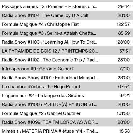
Revue Les Chambres,Marie-Hélène Lafon
Paysages animés #3 : Prairies – Histoires d’herbes et d’humains
29'44"
Anne Simon
Radia Show #1104: The Game, by D A Calf
28'00"
Radio One NZ
Formule Magique #4 : Christophe Fiat
122'57"
Nathalie Lacroix
Formule Magique #3 : Selim-a Attalah Chettaoui
85'59"
Nathalie Lacroix,Selim-a Attalah Chettaoui
Radia Show #1103 : “Learning AI How To Dream” by Sebastian Dingens (Radio Campus Bruxelles)
28'00"
Radio Campus Bruxelles
LA PYRAMIDE DE BOIS 12 / PRINTEMPS 2026
57'51"
Sammy Stein
Radia Show #1102 : The Economic Trip / Radio Grenouille
28'00"
Radio Grenouille
Introspecson #9 : Gérôme Guibert
77'10"
Pierre Henry,Gérôme Guibert
Radia Show Show #1101 : Embedded Memories by Jimmy Peggie / radioart106
28'00"
Jimmy Peggie,radioart106
La chambre d'échos #6 : Hugo Pernet
07'54"
Revue Les Chambres,Hugo Pernet
Linguemadri #2 - La langue des Sirènes
67'21"
Meris Angioletti
Radia Show #1100 : 74.48 DB(A) BY IGOR ŠTROMAJER FOR RADIO X
28'00"
radio x
Formule Magique #2 : Gabriel Gauthier
101'50"
Nathalie Lacroix,Gabriel Gauthier
Radia Show #1099: TEA FM LORCA AS A DREAM
28'00"
TEAFM
Mimésis : MATERIA PRIMA # étude n°4 - Théâtre de l’Aquarium
18'53"