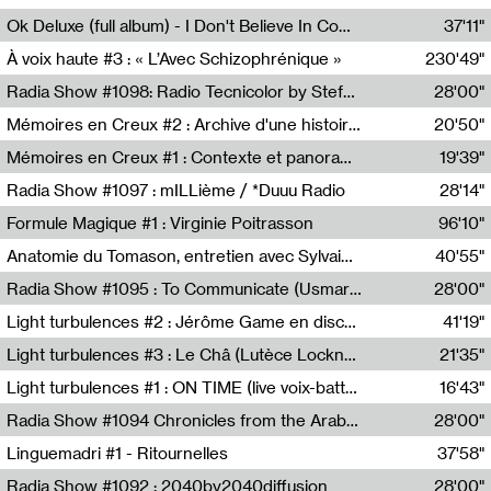
Francesco Russo,Scuola della Crisi
Ok Deluxe (full album) - I Don't Believe In Computing
37'11"
Corentin Canesson,Julien Tiberi,Charlie Hamish Jeffery
À voix haute #3 : « L’Avec Schizophrénique »
230'49"
Agathe Boulanger,Sybille Chevreuse,Carine Lendrin,Léna Monnier,Graziela Susin,Camille Zuber
Radia Show #1098: Radio Tecnicolor by Stefan Nussbaumer & Georg Zichy (Radio Orange 94.0)
28'00"
Radio Orange 94.0
Mémoires en Creux #2 : Archive d'une histoire artistique
20'50"
Sophie Auger-Grappin
Mémoires en Creux #1 : Contexte et panorama
19'39"
Sophie Auger-Grappin
Radia Show #1097 : mILLième / *Duuu Radio
28'14"
Cécile Tonizzo,Nicolas Couturier,Manuel Zenner,Aquila Lescene,Curtis Coco,Cyril Magnier
Formule Magique #1 : Virginie Poitrasson
96'10"
Nathalie Lacroix,Virginie Poitrasson
Anatomie du Tomason, entretien avec Sylvain Cardonnel
40'55"
Loraine Baud,Sylvain Cardonnel
Radia Show #1095 : To Communicate (Usmaradio)
28'00"
Usmaradio
Light turbulences #2 : Jérôme Game en discussion avec Thomas Corlin
41'19"
Jérôme Game,Thomas Corlin,Thierry Raynaud,Hubert Colas
Light turbulences #3 : Le Châ (Lutèce Lockness)
21'35"
Lutèce Lockness
Light turbulences #1 : ON TIME (live voix-batterie) avec Jérôme Game & Jean-Michel Espitallier
16'43"
Jérôme Game,Jean-Michel Espitallier
Radia Show #1094 Chronicles from the Arab Cold War by Ghazi Barakat
28'00"
Reboot.fm
Linguemadri #1 - Ritournelles
37'58"
Meris Angioletti
Radia Show #1092 : 2040by2040diffusion
28'00"