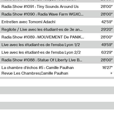
Diffusion FM
Radia Show #1091 : Tiny Sounds Around Us
28'00"
Radio Študent
Radia Show #1090 : Radia Wave Farm WGXC Corey De Juan Sherrard Jr Startalk
28'00"
Wave Farm
Entretien avec Tomomi Adachi
42'59"
Tomomi Adachi,Loraine Baud
Regilote / Live avec les étudiant·es de 3e année de l'EMA
29'20"
Nima Henryon,Athéna Noël,Amir Genillon,Ibourayane Ahmadi,Manelle Cherrih,Honorine Gibello,John Weeber,Manon Joseph
Radia Show #1089 : MOUVEMENT De PANIK (Radio Panik)
28'00"
Radio Panik
Live avec les étudiant·es de l'ensba Lyon 1/2
49'59"
Live avec les étudiant·es de l'ensba Lyon 2/2
63'29"
Radia Show #1088 : Statue Of Liberty Live By Ed Baxter (Resonance)
28'00"
Resonance
La chambre d'échos #5 : Camille Paulhan
16'27"
Revue Les Chambres,Camille Paulhan