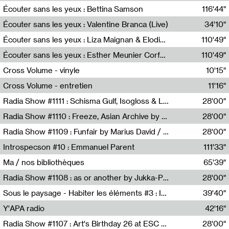
Écouter sans les yeux : Bettina Samson
116'44"
Bettina Samson
Écouter sans les yeux : Valentine Branca (Live)
34'10"
Valentine Branca
Écouter sans les yeux : Liza Maignan & Elodie Lecat
110'49"
Liza Maignan,Elodie Lecat
Écouter sans les yeux : Esther Meunier Corfdyr
110'49"
Esther Meunier Corfdyr
Cross Volume - vinyle
10'15"
Théo Robine-Langlois,Emilien Chesnot,Mia Trabalon
Cross Volume - entretien
11'16"
Théo Robine-Langlois,Emilien Chesnot,Mia Trabalon
Radia Show #1111 : Schisma Gulf, Isogloss & Lament For The Old Clock By Harvey Young / Resonance
28'00"
Resonance
Radia Show #1110 : Freeze, Asian Archive by Avita Maheen / Radio Worm
28'00"
Radio WORM
Radia Show #1109 : Funfair by Marius David / JET FM
28'00"
Jet FM
Introspecson #10 : Emmanuel Parent
111'33"
Pierre Henry,Emmanuel Parent
Ma / nos bibliothèques
65'39"
Sarah Tritz,Elene Lapiashivili,Justin Marconnet,Mateo Cuche,Esther Lechevalier,Suzie Lecroart,Romance Castelet
Radia Show #1108 : as or another by Jukka-Pekka Kervinen / Rádio Zero
28'00"
Radio Zero
Sous le paysage - Habiter les éléments #3 : Interprétations, rituels et symboliques des éléments
39'40"
Nastassja Martin
Y'APA radio
42'16"
Pierrick Mouton
Radia Show #1107 : Art's Birthday 26 at ESC - Medien Kunst Labor
28'00"