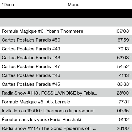
00
00
*Duuu
Menu
00
00
Formule Magique #6 : Yoann Thommerel
109'03"
Nathalie Lacroix,Yoann Thommerel
Cartes Postales Paradis #50
67'59"
Zoé Leroux
Cartes Postales Paradis #49
70'13"
Aurore Portales
Cartes Postales Paradis #48
63'03"
Mathias Dupaquier
Cartes Postales Paradis #47
54'52"
Raymond Engramer
Cartes Postales Paradis #46
41'13"
Sarah Banville
Cartes Postales Paradis #45
83'33"
Mateo Cuin
Radia Show #1113 : FOSSIL///NOISE by Fabiana Gibim / Wave Farm
28'00"
Wave Farm
Formule Magique #5 : Alix Lerasle
77'31"
Nathalie Lacroix
Invitation au 19 #10 : L’harmonie du personnel
09'35"
19, CRAC
Écouter sans les yeux : Feriel Boushaki
91'12"
Feriel Boushaki
Radia Show #1112 : The Sonic Epidermis of Lake Léman by Paul Courlet / Guest Slot
28'00"