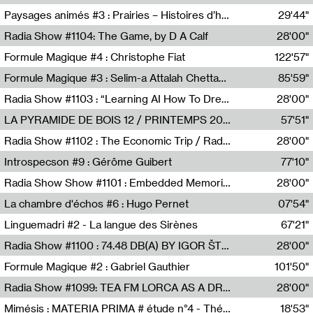
Revue Les Chambres,Marie-Hélène Lafon
Paysages animés #3 : Prairies – Histoires d’herbes et d’humains
29'44"
Anne Simon
Radia Show #1104: The Game, by D A Calf
28'00"
Radio One NZ
Formule Magique #4 : Christophe Fiat
122'57"
Nathalie Lacroix
Formule Magique #3 : Selim-a Attalah Chettaoui
85'59"
Nathalie Lacroix,Selim-a Attalah Chettaoui
Radia Show #1103 : “Learning AI How To Dream” by Sebastian Dingens (Radio Campus Bruxelles)
28'00"
Radio Campus Bruxelles
LA PYRAMIDE DE BOIS 12 / PRINTEMPS 2026
57'51"
Sammy Stein
Radia Show #1102 : The Economic Trip / Radio Grenouille
28'00"
Radio Grenouille
Introspecson #9 : Gérôme Guibert
77'10"
Pierre Henry,Gérôme Guibert
Radia Show Show #1101 : Embedded Memories by Jimmy Peggie / radioart106
28'00"
Jimmy Peggie,radioart106
La chambre d'échos #6 : Hugo Pernet
07'54"
Revue Les Chambres,Hugo Pernet
Linguemadri #2 - La langue des Sirènes
67'21"
Meris Angioletti
Radia Show #1100 : 74.48 DB(A) BY IGOR ŠTROMAJER FOR RADIO X
28'00"
radio x
Formule Magique #2 : Gabriel Gauthier
101'50"
Nathalie Lacroix,Gabriel Gauthier
Radia Show #1099: TEA FM LORCA AS A DREAM
28'00"
TEAFM
Mimésis : MATERIA PRIMA # étude n°4 - Théâtre de l’Aquarium
18'53"