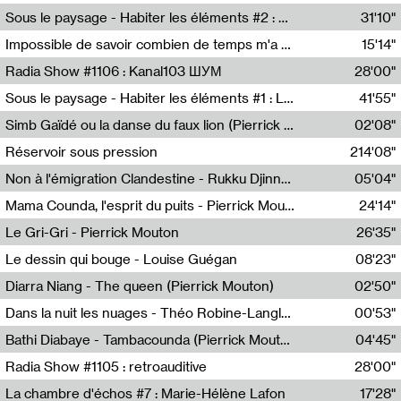
Radio Helsinki
Sous le paysage - Habiter les éléments #2 : Vers le tournant élémentaire
31'10"
Nastassja Martin
Impossible de savoir combien de temps m'a échappé
15'14"
Mélanie Blaison,Mateo Cuin
Radia Show #1106 : Kanal103 ШУМ
28'00"
Kanal103
Sous le paysage - Habiter les éléments #1 : Les éléments et les débordements du vivant
41'55"
Nastassja Martin
Simb Gaïdé ou la danse du faux lion (Pierrick Mouton)
02'08"
Pierrick Mouton,Simb Gaïdé
Réservoir sous pression
214'08"
Non à l'émigration Clandestine - Rukku Djinne Squad (Eden Tinto Collins)
05'04"
Eden Tinto Collins,Rukku Djinne
Mama Counda, l'esprit du puits - Pierrick Mouton
24'14"
Pierrick Mouton
Le Gri-Gri - Pierrick Mouton
26'35"
Pierrick Mouton
Le dessin qui bouge - Louise Guégan
08'23"
Louise Guégan
Diarra Niang - The queen (Pierrick Mouton)
02'50"
Pierrick Mouton,Diarra Niang
Dans la nuit les nuages - Théo Robine-Langlois
00'53"
Théo Robine-Langlois,LD Beat
Bathi Diabaye - Tambacounda (Pierrick Mouton)
04'45"
Pierrick Mouton,Bathi Diabaye
Radia Show #1105 : retroauditive
28'00"
Soundart Radio
La chambre d'échos #7 : Marie-Hélène Lafon
17'28"