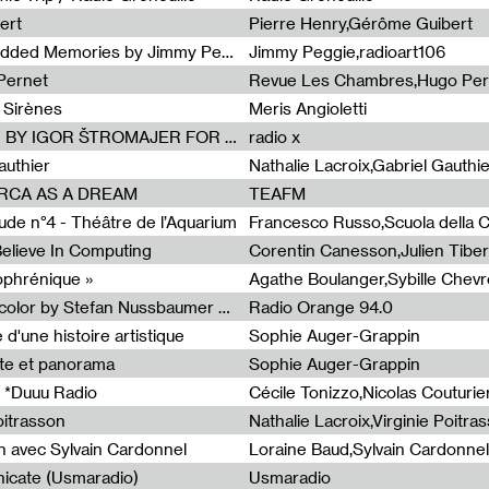
ert
Pierre Henry,Gérôme Guibert
Radia Show Show #1101 : Embedded Memories by Jimmy Peggie / radioart106
Jimmy Peggie,radioart106
Pernet
Revue Les Chambres,Hugo Per
 Sirènes
Meris Angioletti
Radia Show #1100 : 74.48 DB(A) BY IGOR ŠTROMAJER FOR RADIO X
radio x
authier
Nathalie Lacroix,Gabriel Gauthi
ORCA AS A DREAM
TEAFM
de n°4 - Théâtre de l’Aquarium
Francesco Russo,Scuola della Cr
 Believe In Computing
zophrénique »
Radia Show #1098: Radio Tecnicolor by Stefan Nussbaumer & Georg Zichy (Radio Orange 94.0)
Radio Orange 94.0
d'une histoire artistique
Sophie Auger-Grappin
te et panorama
Sophie Auger-Grappin
 *Duuu Radio
oitrasson
Nathalie Lacroix,Virginie Poitra
n avec Sylvain Cardonnel
Loraine Baud,Sylvain Cardonnel
icate (Usmaradio)
Usmaradio