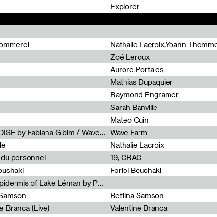
0
Explorer
hommerel
Nathalie Lacroix,Yoann Thomme
Zoé Leroux
Aurore Portales
Mathias Dupaquier
Raymond Engramer
Sarah Banville
Mateo Cuin
Radia Show #1113 : FOSSIL///NOISE by Fabiana Gibim / Wave Farm
Wave Farm
le
Nathalie Lacroix
e du personnel
19, CRAC
Boushaki
Feriel Boushaki
Radia Show #1112 : The Sonic Epidermis of Lake Léman by Paul Courlet / Guest Slot
a Samson
Bettina Samson
e Branca (Live)
Valentine Branca