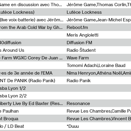
Light turbulences #2 : Jérôme Game en discussion avec Thomas Corlin
(Lutèce Lockness)
Lutèce Lockness
Light turbulences #1 : ON TIME (live voix-batterie) avec Jérôme Game & Jean-Michel Espitallier
Jérôme Game,Jean-Michel Espit
Radia Show #1094 Chronicles from the Arab Cold War by Ghazi Barakat
Reboot.fm
Meris Angioletti
0diffusion
Diffusion FM
s Around Us
Radio Študent
Radia Show #1090 : Radia Wave Farm WGXC Corey De Juan Sherrard Jr Startalk
Wave Farm
Tomomi Adachi,Loraine Baud
nt·es de 3e année de l'EMA
T De PANIK (Radio Panik)
Radio Panik
nsba Lyon 1/2
ensba Lyon 2/2
Radia Show #1088 : Statue Of Liberty Live By Ed Baxter (Resonance)
Resonance
e Paulhan
Revue Les Chambres,Camille P
nt Broqua
Revue Les Chambres,Vincent 
lo / LD Beat
*Duuu