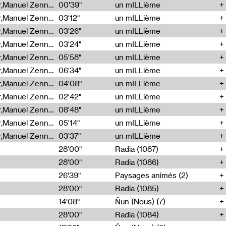
Cécile Tonizzo,Nicolas Couturier,Manuel Zenner,Aquila Lescene,Curtis Coco,Cyril Magnier
00'39"
un mILLième
Cécile Tonizzo,Nicolas Couturier,Manuel Zenner,Aquila Lescene,Curtis Coco,Cyril Magnier
03'12"
un mILLième
Cécile Tonizzo,Nicolas Couturier,Manuel Zenner,Aquila Lescene,Curtis Coco,Cyril Magnier
03'26"
un mILLième
Cécile Tonizzo,Nicolas Couturier,Manuel Zenner,Aquila Lescene,Curtis Coco,Cyril Magnier
03'24"
un mILLième
Cécile Tonizzo,Nicolas Couturier,Manuel Zenner,Aquila Lescene,Curtis Coco,Cyril Magnier
05'58"
un mILLième
Cécile Tonizzo,Nicolas Couturier,Manuel Zenner,Aquila Lescene,Curtis Coco,Cyril Magnier
06'34"
un mILLième
Cécile Tonizzo,Nicolas Couturier,Manuel Zenner,Aquila Lescene,Curtis Coco,Cyril Magnier
04'08"
un mILLième
Cécile Tonizzo,Nicolas Couturier,Manuel Zenner,Aquila Lescene,Curtis Coco,Cyril Magnier
02'42"
un mILLième
Cécile Tonizzo,Nicolas Couturier,Manuel Zenner,Aquila Lescene,Curtis Coco,Cyril Magnier
08'48"
un mILLième
Cécile Tonizzo,Nicolas Couturier,Manuel Zenner,Aquila Lescene,Curtis Coco,Cyril Magnier
05'14"
un mILLième
Cécile Tonizzo,Nicolas Couturier,Manuel Zenner,Aquila Lescene,Curtis Coco,Cyril Magnier
03'37"
un mILLième
28'00"
Radia (1087)
28'00"
Radia (1086)
26'39"
Paysages animés (2)
28'00"
Radia (1085)
14'08"
Ñun (Nous) (7)
28'00"
Radia (1084)