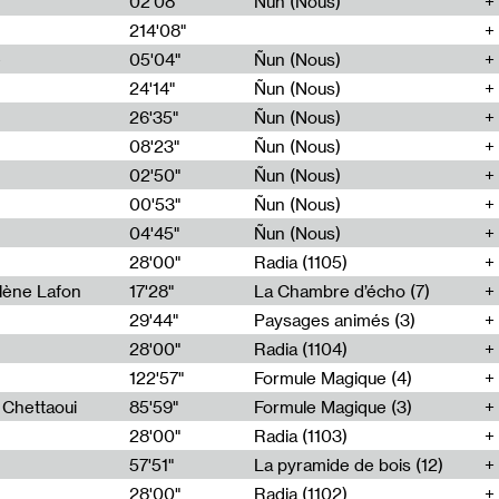
02'08"
Ñun (Nous)
214'08"
e
05'04"
Ñun (Nous)
24'14"
Ñun (Nous)
26'35"
Ñun (Nous)
08'23"
Ñun (Nous)
02'50"
Ñun (Nous)
00'53"
Ñun (Nous)
04'45"
Ñun (Nous)
28'00"
Radia (1105)
lène Lafon
17'28"
La Chambre d’écho (7)
29'44"
Paysages animés (3)
28'00"
Radia (1104)
122'57"
Formule Magique (4)
h Chettaoui
85'59"
Formule Magique (3)
28'00"
Radia (1103)
57'51"
La pyramide de bois (12)
28'00"
Radia (1102)