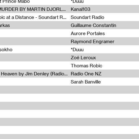
et Prince Mabo
*Duuu
Radia Show #1083 : MUSIC IS MURDER BY MARTIN DJORLEV (KANAL103)
Kanal103
Radia Show #1082 : Spooky Aspic at a Distance - Soundart Radio
Soundart Radio
arkas
Guillaume Constantin
Aurore Portales
Raymond Engramer
ssokho
*Duuu
Zoé Leroux
Thomas Robic
Radia Show #1081: The Wind of Heaven by Jim Denley (Radio One 91 FM)
Radio One NZ
Sarah Banville