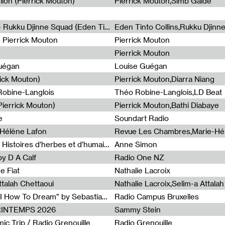
lion (Pierrick Mouton)
Pierrick Mouton,Simb Gaïdé
Non à l'émigration Clandestine - Rukku Djinne Squad (Eden Tinto Collins)
Eden Tinto Collins,Rukku Djinn
- Pierrick Mouton
Pierrick Mouton
Pierrick Mouton
Guégan
Louise Guégan
rick Mouton)
Pierrick Mouton,Diarra Niang
 Robine-Langlois
Théo Robine-Langlois,LD Beat
ierrick Mouton)
Pierrick Mouton,Bathi Diabaye
e
Soundart Radio
-Hélène Lafon
Revue Les Chambres,Marie-Hé
Paysages animés #3 : Prairies – Histoires d’herbes et d’humains
Anne Simon
y D A Calf
Radio One NZ
e Fiat
Nathalie Lacroix
ttalah Chettaoui
Nathalie Lacroix,Selim-a Attala
Radia Show #1103 : “Learning AI How To Dream” by Sebastian Dingens (Radio Campus Bruxelles)
Radio Campus Bruxelles
PRINTEMPS 2026
Sammy Stein
c Trip / Radio Grenouille
Radio Grenouille