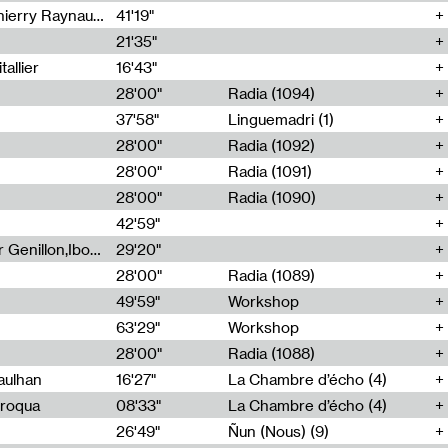
Jérôme Game,Thomas Corlin,Thierry Raynaud,Hubert Colas
41'19"
21'35"
allier
16'43"
28'00"
Radia (1094)
37'58"
Linguemadri (1)
28'00"
Radia (1092)
28'00"
Radia (1091)
28'00"
Radia (1090)
42'59"
Nima Henryon,Athéna Noël,Amir Genillon,Ibourayane Ahmadi,Manelle Cherrih,Honorine Gibello,John Weeber,Manon Joseph
29'20"
28'00"
Radia (1089)
49'59"
Workshop
63'29"
Workshop
28'00"
Radia (1088)
aulhan
16'27"
La Chambre d’écho (4)
Broqua
08'33"
La Chambre d’écho (4)
26'49"
Ñun (Nous) (9)