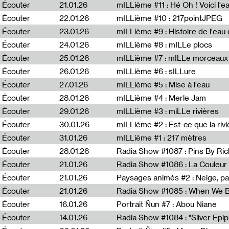
Écouter
21.01.26
mILLième #11 : Hé Oh ! Voici l'ea
Écouter
22.01.26
mILLième #10 : 217pointJPEG
Écouter
23.01.26
mILLième #9 : Histoire de l'eau de
Écouter
24.01.26
mILLième #8 : mILLe plocs
Écouter
25.01.26
mILLième #7 : mILLe morceaux
Écouter
26.01.26
mILLième #6 : sILLure
Écouter
27.01.26
mILLième #5 : Mise à l'eau
Écouter
28.01.26
mILLième #4 : Merle Jam
Écouter
29.01.26
mILLième #3 : miLLe rivières
Écouter
30.01.26
mILLième #2 : Est-ce que la riv
Écouter
31.01.26
mILLième #1 : 217 mètres
Écouter
28.01.26
Radia Show #1087 : Pins By Ri
Écouter
21.01.26
Écouter
21.01.26
Paysages animés #2 : Neige, p
Écouter
21.01.26
Écouter
16.01.26
Portrait Ñun #7 : Abou Niane
Écouter
14.01.26