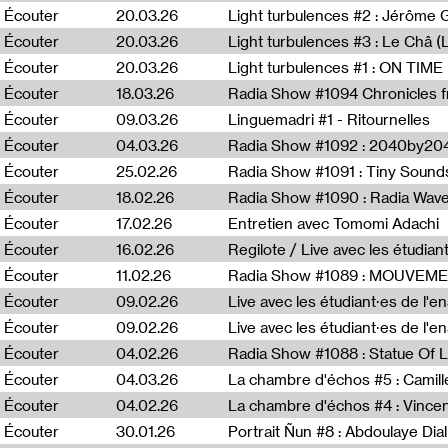
Écouter
20.03.26
Écouter
20.03.26
Light turbulences #3 : Le Châ 
Écouter
20.03.26
Écouter
18.03.26
Écouter
09.03.26
Linguemadri #1 - Ritournelles
Écouter
04.03.26
Radia Show #1092 : 2040by204
Écouter
25.02.26
Radia Show #1091 : Tiny Sound
Écouter
18.02.26
Écouter
17.02.26
Entretien avec Tomomi Adachi
Écouter
16.02.26
Regilote / Live avec les étudia
Écouter
11.02.26
Radia Show #1089 : MOUVEMEN
Écouter
09.02.26
Live avec les étudiant·es de l'e
Écouter
09.02.26
Live avec les étudiant·es de l'
Écouter
04.02.26
Écouter
04.03.26
La chambre d'échos #5 : Camill
Écouter
04.02.26
La chambre d'échos #4 : Vince
Écouter
30.01.26
Portrait Ñun #8 : Abdoulaye Dial