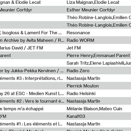
0
ignan & Elodie Lecat
Liza Maignan,Elodie Lecat
 Meunier Corfdyr
Esther Meunier Corfdyr
Radia Show #1111 : Schisma Gulf, Isogloss & Lament For The Old Clock By Harvey Young / Resonance
Resonance
Radia Show #1110 : Freeze, Asian Archive by Avita Maheen / Radio Worm
Radio WORM
Marius David / JET FM
Jet FM
arent
Pierre Henry,Emmanuel Parent
Radia Show #1108 : as or another by Jukka-Pekka Kervinen / Rádio Zero
Radio Zero
Sous le paysage - Habiter les éléments #3 : Interprétations, rituels et symboliques des éléments
Nastassja Martin
Pierrick Mouton
Radia Show #1107 : Art's Birthday 26 at ESC - Medien Kunst Labor
Radio Helsinki
Sous le paysage - Habiter les éléments #2 : Vers le tournant élémentaire
Nastassja Martin
de temps m'a échappé
Mélanie Blaison,Mateo Cuin
ШУМ
Kanal103
Sous le paysage - Habiter les éléments #1 : Les éléments et les débordements du vivant
Nastassja Martin