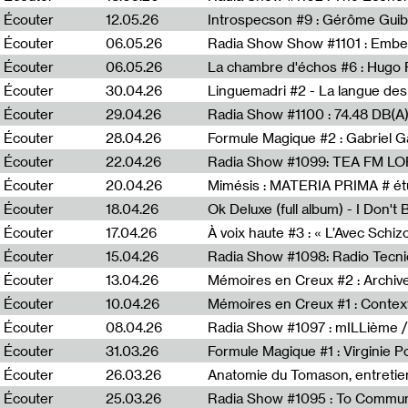
Écouter
12.05.26
Introspecson #9 : Gérôme Guib
Écouter
06.05.26
Écouter
06.05.26
La chambre d'échos #6 : Hugo 
Écouter
30.04.26
Linguemadri #2 - La langue des
Écouter
29.04.26
Écouter
28.04.26
Formule Magique #2 : Gabriel G
Écouter
22.04.26
Radia Show #1099: TEA FM L
Écouter
20.04.26
Mimésis : MATERIA PRIMA # étu
Écouter
18.04.26
Ok Deluxe (full album) - I Don't
Écouter
17.04.26
À voix haute #3 : « L’Avec Schi
Écouter
15.04.26
Écouter
13.04.26
Mémoires en Creux #2 : Archive 
Écouter
10.04.26
Mémoires en Creux #1 : Contex
Écouter
08.04.26
Radia Show #1097 : mILLième /
Écouter
31.03.26
Formule Magique #1 : Virginie P
Écouter
26.03.26
Anatomie du Tomason, entretie
Écouter
25.03.26
Radia Show #1095 : To Commun