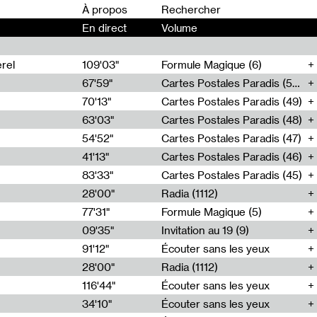
00
À propos
En direct
Volume
rel
109'03"
Formule Magique (6)
67'59"
Cartes Postales Paradis (50)
70'13"
Cartes Postales Paradis (49)
63'03"
Cartes Postales Paradis (48)
54'52"
Cartes Postales Paradis (47)
41'13"
Cartes Postales Paradis (46)
83'33"
Cartes Postales Paradis (45)
28'00"
Radia (1112)
77'31"
Formule Magique (5)
09'35"
Invitation au 19 (9)
91'12"
Écouter sans les yeux
28'00"
Radia (1112)
116'44"
Écouter sans les yeux
34'10"
Écouter sans les yeux