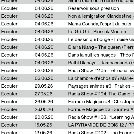
Écouter
04.06.26
Simb Gaïdé ou la danse du faux 
Écouter
04.06.26
Réservoir sous pression
Écouter
04.06.26
Écouter
04.06.26
Mama Counda, l'esprit du puits 
Écouter
04.06.26
Le Gri-Gri - Pierrick Mouton
Écouter
04.06.26
Le dessin qui bouge - Louise 
Écouter
04.06.26
Diarra Niang - The queen (Pier
Écouter
04.06.26
Dans la nuit les nuages - Théo
Écouter
04.06.26
Bathi Diabaye - Tambacounda (P
Écouter
03.06.26
Radia Show #1105 : retroauditiv
Écouter
03.06.26
La chambre d'échos #7 : Marie
Écouter
29.05.26
Écouter
27.05.26
Radia Show #1104: The Game, b
Écouter
26.05.26
Formule Magique #4 : Christoph
Écouter
26.05.26
Formule Magique #3 : Selim-a A
Écouter
20.05.26
Écouter
15.05.26
LA PYRAMIDE DE BOIS 12 / 
Écouter
13.05.26
Radia Show #1102 : The Economi