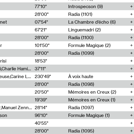
77'10"
Introspecson (9)
28'00"
Radia (1101)
net
07'54"
La Chambre d’écho (6)
67'21"
Linguemadri (2)
28'00"
Radia (1100)
er
101'50"
Formule Magique (2)
28'00"
Radia (1099)
isi
18'53"
Corentin Canesson,Julien Tiberi,Charlie Hamish Jeffery
37'11"
Agathe Boulanger,Sybille Chevreuse,Carine Lendrin,Léna Monnier,Graziela Susin,Camille Zuber
230'49"
À voix haute
28'00"
Radia (1098)
20'50"
Mémoires en Creux (2)
19'39"
Mémoires en Creux (1)
Cécile Tonizzo,Nicolas Couturier,Manuel Zenner,Aquila Lescene,Curtis Coco,Cyril Magnier
28'14"
Radia (1097)
sson
96'10"
Formule Magique (1)
40'55"
28'00"
Radia (1095)