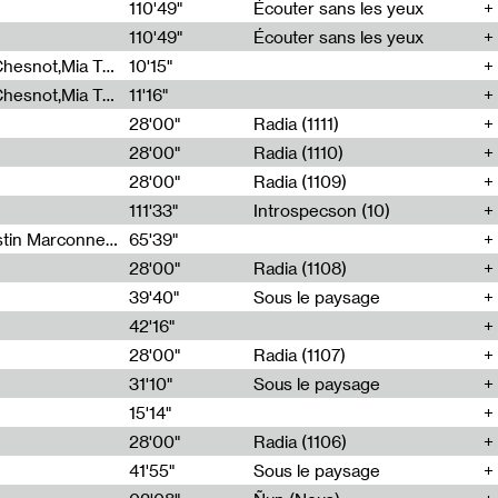
00
110'49"
Écouter sans les yeux
110'49"
Écouter sans les yeux
Théo Robine-Langlois,Emilien Chesnot,Mia Trabalon
10'15"
Théo Robine-Langlois,Emilien Chesnot,Mia Trabalon
11'16"
28'00"
Radia (1111)
28'00"
Radia (1110)
28'00"
Radia (1109)
111'33"
Introspecson (10)
Sarah Tritz,Elene Lapiashivili,Justin Marconnet,Mateo Cuche,Esther Lechevalier,Suzie Lecroart,Romance Castelet
65'39"
28'00"
Radia (1108)
39'40"
Sous le paysage
42'16"
28'00"
Radia (1107)
31'10"
Sous le paysage
15'14"
28'00"
Radia (1106)
41'55"
Sous le paysage