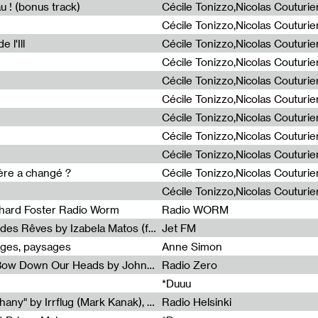
u ! (bonus track)
 l'Ill
ière a changé ?
chard Foster Radio Worm
Radio WORM
Radia Show #1086 : La Couleur des Rêves by Izabela Matos (for Jet FM)
Jet FM
ages, paysages
Anne Simon
Radia Show #1085 : When We Bow Down Our Heads by John Roach (Radia edit, Rádio Zero)
Radio Zero
*Duuu
Radia Show #1084 : "Silver Epiphany" by Irrflug (Mark Kanak), featuring Jarboe and Blixa Bargeld (for Radio Helsinki)
Radio Helsinki