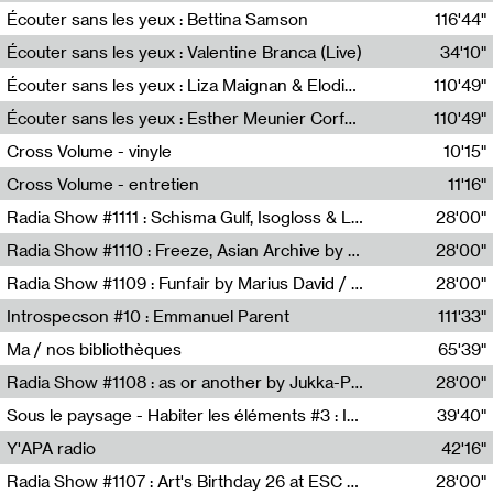
Écouter sans les yeux : Bettina Samson
116'44"
Bettina Samson
Écouter sans les yeux : Valentine Branca (Live)
34'10"
Valentine Branca
Écouter sans les yeux : Liza Maignan & Elodie Lecat
110'49"
Liza Maignan,Elodie Lecat
Écouter sans les yeux : Esther Meunier Corfdyr
110'49"
Esther Meunier Corfdyr
Cross Volume - vinyle
10'15"
Théo Robine-Langlois,Emilien Chesnot,Mia Trabalon
Cross Volume - entretien
11'16"
Théo Robine-Langlois,Emilien Chesnot,Mia Trabalon
Radia Show #1111 : Schisma Gulf, Isogloss & Lament For The Old Clock By Harvey Young / Resonance
28'00"
Resonance
Radia Show #1110 : Freeze, Asian Archive by Avita Maheen / Radio Worm
28'00"
Radio WORM
Radia Show #1109 : Funfair by Marius David / JET FM
28'00"
Jet FM
Introspecson #10 : Emmanuel Parent
111'33"
Pierre Henry,Emmanuel Parent
Ma / nos bibliothèques
65'39"
Sarah Tritz,Elene Lapiashivili,Justin Marconnet,Mateo Cuche,Esther Lechevalier,Suzie Lecroart,Romance Castelet
Radia Show #1108 : as or another by Jukka-Pekka Kervinen / Rádio Zero
28'00"
Radio Zero
Sous le paysage - Habiter les éléments #3 : Interprétations, rituels et symboliques des éléments
39'40"
Nastassja Martin
Y'APA radio
42'16"
Pierrick Mouton
Radia Show #1107 : Art's Birthday 26 at ESC - Medien Kunst Labor
28'00"