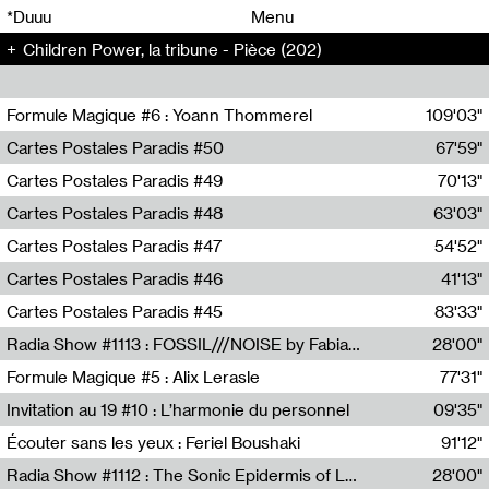
00
00
*Duuu
Menu
Children Power, la tribune - Pièce (202)
00
00
Formule Magique #6 : Yoann Thommerel
109'03"
Nathalie Lacroix,Yoann Thommerel
Cartes Postales Paradis #50
67'59"
Zoé Leroux
Cartes Postales Paradis #49
70'13"
Aurore Portales
Cartes Postales Paradis #48
63'03"
Mathias Dupaquier
Cartes Postales Paradis #47
54'52"
Raymond Engramer
Cartes Postales Paradis #46
41'13"
Sarah Banville
Cartes Postales Paradis #45
83'33"
Mateo Cuin
Radia Show #1113 : FOSSIL///NOISE by Fabiana Gibim / Wave Farm
28'00"
Wave Farm
Formule Magique #5 : Alix Lerasle
77'31"
Nathalie Lacroix
Invitation au 19 #10 : L’harmonie du personnel
09'35"
19, CRAC
Écouter sans les yeux : Feriel Boushaki
91'12"
Feriel Boushaki
Radia Show #1112 : The Sonic Epidermis of Lake Léman by Paul Courlet / Guest Slot
28'00"