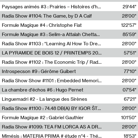
Revue Les Chambres,Marie-Hélène Lafon
Paysages animés #3 : Prairies – Histoires d’herbes et d’humains
29'44"
Anne Simon
Radia Show #1104: The Game, by D A Calf
28'00"
Radio One NZ
Formule Magique #4 : Christophe Fiat
122'57"
Nathalie Lacroix
Formule Magique #3 : Selim-a Attalah Chettaoui
85'59"
Nathalie Lacroix,Selim-a Attalah Chettaoui
Radia Show #1103 : “Learning AI How To Dream” by Sebastian Dingens (Radio Campus Bruxelles)
28'00"
Radio Campus Bruxelles
LA PYRAMIDE DE BOIS 12 / PRINTEMPS 2026
57'51"
Sammy Stein
Radia Show #1102 : The Economic Trip / Radio Grenouille
28'00"
Radio Grenouille
Introspecson #9 : Gérôme Guibert
77'10"
Pierre Henry,Gérôme Guibert
Radia Show Show #1101 : Embedded Memories by Jimmy Peggie / radioart106
28'00"
Jimmy Peggie,radioart106
La chambre d'échos #6 : Hugo Pernet
07'54"
Revue Les Chambres,Hugo Pernet
Linguemadri #2 - La langue des Sirènes
67'21"
Meris Angioletti
Radia Show #1100 : 74.48 DB(A) BY IGOR ŠTROMAJER FOR RADIO X
28'00"
radio x
Formule Magique #2 : Gabriel Gauthier
101'50"
Nathalie Lacroix,Gabriel Gauthier
Radia Show #1099: TEA FM LORCA AS A DREAM
28'00"
TEAFM
Mimésis : MATERIA PRIMA # étude n°4 - Théâtre de l’Aquarium
18'53"