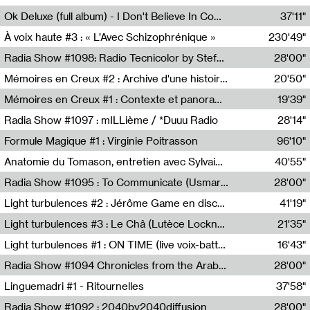
Francesco Russo,Scuola della Crisi
Ok Deluxe (full album) - I Don't Believe In Computing
37'11"
Corentin Canesson,Julien Tiberi,Charlie Hamish Jeffery
À voix haute #3 : « L’Avec Schizophrénique »
230'49"
Agathe Boulanger,Sybille Chevreuse,Carine Lendrin,Léna Monnier,Graziela Susin,Camille Zuber
Radia Show #1098: Radio Tecnicolor by Stefan Nussbaumer & Georg Zichy (Radio Orange 94.0)
28'00"
Radio Orange 94.0
Mémoires en Creux #2 : Archive d'une histoire artistique
20'50"
Sophie Auger-Grappin
Mémoires en Creux #1 : Contexte et panorama
19'39"
Sophie Auger-Grappin
Radia Show #1097 : mILLième / *Duuu Radio
28'14"
Cécile Tonizzo,Nicolas Couturier,Manuel Zenner,Aquila Lescene,Curtis Coco,Cyril Magnier
Formule Magique #1 : Virginie Poitrasson
96'10"
Nathalie Lacroix,Virginie Poitrasson
Anatomie du Tomason, entretien avec Sylvain Cardonnel
40'55"
Loraine Baud,Sylvain Cardonnel
Radia Show #1095 : To Communicate (Usmaradio)
28'00"
Usmaradio
Light turbulences #2 : Jérôme Game en discussion avec Thomas Corlin
41'19"
Jérôme Game,Thomas Corlin,Thierry Raynaud,Hubert Colas
Light turbulences #3 : Le Châ (Lutèce Lockness)
21'35"
Lutèce Lockness
Light turbulences #1 : ON TIME (live voix-batterie) avec Jérôme Game & Jean-Michel Espitallier
16'43"
Jérôme Game,Jean-Michel Espitallier
Radia Show #1094 Chronicles from the Arab Cold War by Ghazi Barakat
28'00"
Reboot.fm
Linguemadri #1 - Ritournelles
37'58"
Meris Angioletti
Radia Show #1092 : 2040by2040diffusion
28'00"