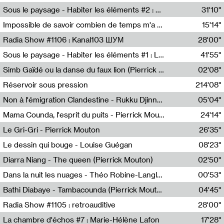
Radio Helsinki
Sous le paysage - Habiter les éléments #2 : Vers le tournant élémentaire
31'10"
Nastassja Martin
Impossible de savoir combien de temps m'a échappé
15'14"
Mélanie Blaison,Mateo Cuin
Radia Show #1106 : Kanal103 ШУМ
28'00"
Kanal103
Sous le paysage - Habiter les éléments #1 : Les éléments et les débordements du vivant
41'55"
Nastassja Martin
Simb Gaïdé ou la danse du faux lion (Pierrick Mouton)
02'08"
Pierrick Mouton,Simb Gaïdé
Réservoir sous pression
214'08"
Non à l'émigration Clandestine - Rukku Djinne Squad (Eden Tinto Collins)
05'04"
Eden Tinto Collins,Rukku Djinne
Mama Counda, l'esprit du puits - Pierrick Mouton
24'14"
Pierrick Mouton
Le Gri-Gri - Pierrick Mouton
26'35"
Pierrick Mouton
Le dessin qui bouge - Louise Guégan
08'23"
Louise Guégan
Diarra Niang - The queen (Pierrick Mouton)
02'50"
Pierrick Mouton,Diarra Niang
Dans la nuit les nuages - Théo Robine-Langlois
00'53"
Théo Robine-Langlois,LD Beat
Bathi Diabaye - Tambacounda (Pierrick Mouton)
04'45"
Pierrick Mouton,Bathi Diabaye
Radia Show #1105 : retroauditive
28'00"
Soundart Radio
La chambre d'échos #7 : Marie-Hélène Lafon
17'28"