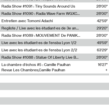
Diffusion FM
Radia Show #1091 : Tiny Sounds Around Us
28'00"
Radio Študent
Radia Show #1090 : Radia Wave Farm WGXC Corey De Juan Sherrard Jr Startalk
28'00"
Wave Farm
Entretien avec Tomomi Adachi
42'59"
Tomomi Adachi,Loraine Baud
Regilote / Live avec les étudiant·es de 3e année de l'EMA
29'20"
Nima Henryon,Athéna Noël,Amir Genillon,Ibourayane Ahmadi,Manelle Cherrih,Honorine Gibello,John Weeber,Manon Joseph
Radia Show #1089 : MOUVEMENT De PANIK (Radio Panik)
28'00"
Radio Panik
Live avec les étudiant·es de l'ensba Lyon 1/2
49'59"
Live avec les étudiant·es de l'ensba Lyon 2/2
63'29"
Radia Show #1088 : Statue Of Liberty Live By Ed Baxter (Resonance)
28'00"
Resonance
La chambre d'échos #5 : Camille Paulhan
16'27"
Revue Les Chambres,Camille Paulhan