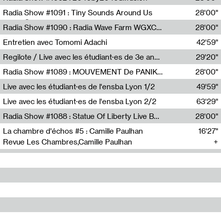
Diffusion FM
Radia Show #1091 : Tiny Sounds Around Us
28'00"
Radio Študent
Radia Show #1090 : Radia Wave Farm WGXC Corey De Juan Sherrard Jr Startalk
28'00"
Wave Farm
Entretien avec Tomomi Adachi
42'59"
Tomomi Adachi,Loraine Baud
Regilote / Live avec les étudiant·es de 3e année de l'EMA
29'20"
Nima Henryon,Athéna Noël,Amir Genillon,Ibourayane Ahmadi,Manelle Cherrih,Honorine Gibello,John Weeber,Manon Joseph
Radia Show #1089 : MOUVEMENT De PANIK (Radio Panik)
28'00"
Radio Panik
Live avec les étudiant·es de l'ensba Lyon 1/2
49'59"
Live avec les étudiant·es de l'ensba Lyon 2/2
63'29"
Radia Show #1088 : Statue Of Liberty Live By Ed Baxter (Resonance)
28'00"
Resonance
La chambre d'échos #5 : Camille Paulhan
16'27"
Revue Les Chambres,Camille Paulhan