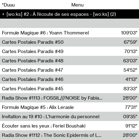
00
00
*Duuu
Menu
[woːks] #2 : À l’écoute de ses espaces - [woːks] (2)
00
00
Formule Magique #6 : Yoann Thommerel
109'03"
Nathalie Lacroix,Yoann Thommerel
Cartes Postales Paradis #50
67'59"
Zoé Leroux
Cartes Postales Paradis #49
70'13"
Aurore Portales
Cartes Postales Paradis #48
63'03"
Mathias Dupaquier
Cartes Postales Paradis #47
54'52"
Raymond Engramer
Cartes Postales Paradis #46
41'13"
Sarah Banville
Cartes Postales Paradis #45
83'33"
Mateo Cuin
Radia Show #1113 : FOSSIL///NOISE by Fabiana Gibim / Wave Farm
28'00"
Wave Farm
Formule Magique #5 : Alix Lerasle
77'31"
Nathalie Lacroix
Invitation au 19 #10 : L’harmonie du personnel
09'35"
19, CRAC
Écouter sans les yeux : Feriel Boushaki
91'12"
Feriel Boushaki
Radia Show #1112 : The Sonic Epidermis of Lake Léman by Paul Courlet / Guest Slot
28'00"