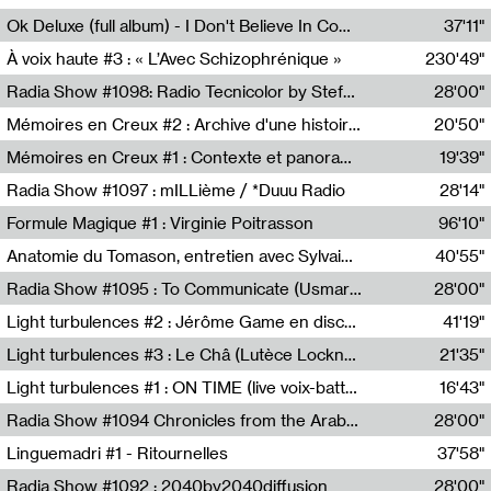
Francesco Russo,Scuola della Crisi
Ok Deluxe (full album) - I Don't Believe In Computing
37'11"
Corentin Canesson,Julien Tiberi,Charlie Hamish Jeffery
À voix haute #3 : « L’Avec Schizophrénique »
230'49"
Agathe Boulanger,Sybille Chevreuse,Carine Lendrin,Léna Monnier,Graziela Susin,Camille Zuber
Radia Show #1098: Radio Tecnicolor by Stefan Nussbaumer & Georg Zichy (Radio Orange 94.0)
28'00"
Radio Orange 94.0
Mémoires en Creux #2 : Archive d'une histoire artistique
20'50"
Sophie Auger-Grappin
Mémoires en Creux #1 : Contexte et panorama
19'39"
Sophie Auger-Grappin
Radia Show #1097 : mILLième / *Duuu Radio
28'14"
Cécile Tonizzo,Nicolas Couturier,Manuel Zenner,Aquila Lescene,Curtis Coco,Cyril Magnier
Formule Magique #1 : Virginie Poitrasson
96'10"
Nathalie Lacroix,Virginie Poitrasson
Anatomie du Tomason, entretien avec Sylvain Cardonnel
40'55"
Loraine Baud,Sylvain Cardonnel
Radia Show #1095 : To Communicate (Usmaradio)
28'00"
Usmaradio
Light turbulences #2 : Jérôme Game en discussion avec Thomas Corlin
41'19"
Jérôme Game,Thomas Corlin,Thierry Raynaud,Hubert Colas
Light turbulences #3 : Le Châ (Lutèce Lockness)
21'35"
Lutèce Lockness
Light turbulences #1 : ON TIME (live voix-batterie) avec Jérôme Game & Jean-Michel Espitallier
16'43"
Jérôme Game,Jean-Michel Espitallier
Radia Show #1094 Chronicles from the Arab Cold War by Ghazi Barakat
28'00"
Reboot.fm
Linguemadri #1 - Ritournelles
37'58"
Meris Angioletti
Radia Show #1092 : 2040by2040diffusion
28'00"