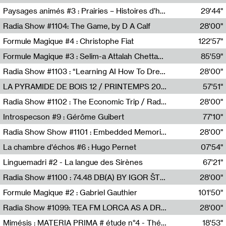
Revue Les Chambres,Marie-Hélène Lafon
Paysages animés #3 : Prairies – Histoires d’herbes et d’humains
29'44"
Anne Simon
Radia Show #1104: The Game, by D A Calf
28'00"
Radio One NZ
Formule Magique #4 : Christophe Fiat
122'57"
Nathalie Lacroix
Formule Magique #3 : Selim-a Attalah Chettaoui
85'59"
Nathalie Lacroix,Selim-a Attalah Chettaoui
Radia Show #1103 : “Learning AI How To Dream” by Sebastian Dingens (Radio Campus Bruxelles)
28'00"
Radio Campus Bruxelles
LA PYRAMIDE DE BOIS 12 / PRINTEMPS 2026
57'51"
Sammy Stein
Radia Show #1102 : The Economic Trip / Radio Grenouille
28'00"
Radio Grenouille
Introspecson #9 : Gérôme Guibert
77'10"
Pierre Henry,Gérôme Guibert
Radia Show Show #1101 : Embedded Memories by Jimmy Peggie / radioart106
28'00"
Jimmy Peggie,radioart106
La chambre d'échos #6 : Hugo Pernet
07'54"
Revue Les Chambres,Hugo Pernet
Linguemadri #2 - La langue des Sirènes
67'21"
Meris Angioletti
Radia Show #1100 : 74.48 DB(A) BY IGOR ŠTROMAJER FOR RADIO X
28'00"
radio x
Formule Magique #2 : Gabriel Gauthier
101'50"
Nathalie Lacroix,Gabriel Gauthier
Radia Show #1099: TEA FM LORCA AS A DREAM
28'00"
TEAFM
Mimésis : MATERIA PRIMA # étude n°4 - Théâtre de l’Aquarium
18'53"