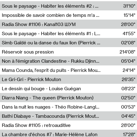
Radio Helsinki
Sous le paysage - Habiter les éléments #2 : Vers le tournant élémentaire
31'10"
Nastassja Martin
Impossible de savoir combien de temps m'a échappé
15'14"
Mélanie Blaison,Mateo Cuin
Radia Show #1106 : Kanal103 ШУМ
28'00"
Kanal103
Sous le paysage - Habiter les éléments #1 : Les éléments et les débordements du vivant
41'55"
Nastassja Martin
Simb Gaïdé ou la danse du faux lion (Pierrick Mouton)
02'08"
Pierrick Mouton,Simb Gaïdé
Réservoir sous pression
214'08"
Non à l'émigration Clandestine - Rukku Djinne Squad (Eden Tinto Collins)
05'04"
Eden Tinto Collins,Rukku Djinne
Mama Counda, l'esprit du puits - Pierrick Mouton
24'14"
Pierrick Mouton
Le Gri-Gri - Pierrick Mouton
26'35"
Pierrick Mouton
Le dessin qui bouge - Louise Guégan
08'23"
Louise Guégan
Diarra Niang - The queen (Pierrick Mouton)
02'50"
Pierrick Mouton,Diarra Niang
Dans la nuit les nuages - Théo Robine-Langlois
00'53"
Théo Robine-Langlois,LD Beat
Bathi Diabaye - Tambacounda (Pierrick Mouton)
04'45"
Pierrick Mouton,Bathi Diabaye
Radia Show #1105 : retroauditive
28'00"
Soundart Radio
La chambre d'échos #7 : Marie-Hélène Lafon
17'28"