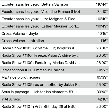
Écouter sans les yeux : Bettina Samson
116'44"
Bettina Samson
Écouter sans les yeux : Valentine Branca (Live)
34'10"
Valentine Branca
Écouter sans les yeux : Liza Maignan & Elodie Lecat
110'49"
Liza Maignan,Elodie Lecat
Écouter sans les yeux : Esther Meunier Corfdyr
110'49"
Esther Meunier Corfdyr
Cross Volume - vinyle
10'15"
Théo Robine-Langlois,Emilien Chesnot,Mia Trabalon
Cross Volume - entretien
11'16"
Théo Robine-Langlois,Emilien Chesnot,Mia Trabalon
Radia Show #1111 : Schisma Gulf, Isogloss & Lament For The Old Clock By Harvey Young / Resonance
28'00"
Resonance
Radia Show #1110 : Freeze, Asian Archive by Avita Maheen / Radio Worm
28'00"
Radio WORM
Radia Show #1109 : Funfair by Marius David / JET FM
28'00"
Jet FM
Introspecson #10 : Emmanuel Parent
111'33"
Pierre Henry,Emmanuel Parent
Ma / nos bibliothèques
65'39"
Sarah Tritz,Elene Lapiashivili,Justin Marconnet,Mateo Cuche,Esther Lechevalier,Suzie Lecroart,Romance Castelet
Radia Show #1108 : as or another by Jukka-Pekka Kervinen / Rádio Zero
28'00"
Radio Zero
Sous le paysage - Habiter les éléments #3 : Interprétations, rituels et symboliques des éléments
39'40"
Nastassja Martin
Y'APA radio
42'16"
Pierrick Mouton
Radia Show #1107 : Art's Birthday 26 at ESC - Medien Kunst Labor
28'00"