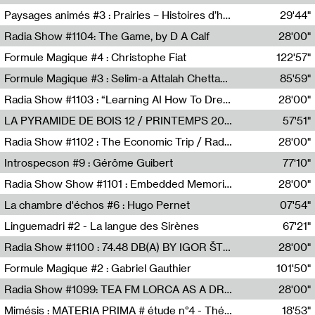
Revue Les Chambres,Marie-Hélène Lafon
Paysages animés #3 : Prairies – Histoires d’herbes et d’humains
29'44"
Anne Simon
Radia Show #1104: The Game, by D A Calf
28'00"
Radio One NZ
Formule Magique #4 : Christophe Fiat
122'57"
Nathalie Lacroix
Formule Magique #3 : Selim-a Attalah Chettaoui
85'59"
Nathalie Lacroix,Selim-a Attalah Chettaoui
Radia Show #1103 : “Learning AI How To Dream” by Sebastian Dingens (Radio Campus Bruxelles)
28'00"
Radio Campus Bruxelles
LA PYRAMIDE DE BOIS 12 / PRINTEMPS 2026
57'51"
Sammy Stein
Radia Show #1102 : The Economic Trip / Radio Grenouille
28'00"
Radio Grenouille
Introspecson #9 : Gérôme Guibert
77'10"
Pierre Henry,Gérôme Guibert
Radia Show Show #1101 : Embedded Memories by Jimmy Peggie / radioart106
28'00"
Jimmy Peggie,radioart106
La chambre d'échos #6 : Hugo Pernet
07'54"
Revue Les Chambres,Hugo Pernet
Linguemadri #2 - La langue des Sirènes
67'21"
Meris Angioletti
Radia Show #1100 : 74.48 DB(A) BY IGOR ŠTROMAJER FOR RADIO X
28'00"
radio x
Formule Magique #2 : Gabriel Gauthier
101'50"
Nathalie Lacroix,Gabriel Gauthier
Radia Show #1099: TEA FM LORCA AS A DREAM
28'00"
TEAFM
Mimésis : MATERIA PRIMA # étude n°4 - Théâtre de l’Aquarium
18'53"