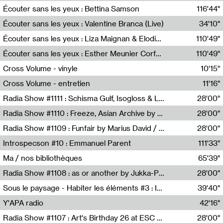
Écouter sans les yeux : Bettina Samson
116'44"
Bettina Samson
Écouter sans les yeux : Valentine Branca (Live)
34'10"
Valentine Branca
Écouter sans les yeux : Liza Maignan & Elodie Lecat
110'49"
Liza Maignan,Elodie Lecat
Écouter sans les yeux : Esther Meunier Corfdyr
110'49"
Esther Meunier Corfdyr
Cross Volume - vinyle
10'15"
Théo Robine-Langlois,Emilien Chesnot,Mia Trabalon
Cross Volume - entretien
11'16"
Théo Robine-Langlois,Emilien Chesnot,Mia Trabalon
Radia Show #1111 : Schisma Gulf, Isogloss & Lament For The Old Clock By Harvey Young / Resonance
28'00"
Resonance
Radia Show #1110 : Freeze, Asian Archive by Avita Maheen / Radio Worm
28'00"
Radio WORM
Radia Show #1109 : Funfair by Marius David / JET FM
28'00"
Jet FM
Introspecson #10 : Emmanuel Parent
111'33"
Pierre Henry,Emmanuel Parent
Ma / nos bibliothèques
65'39"
Sarah Tritz,Elene Lapiashivili,Justin Marconnet,Mateo Cuche,Esther Lechevalier,Suzie Lecroart,Romance Castelet
Radia Show #1108 : as or another by Jukka-Pekka Kervinen / Rádio Zero
28'00"
Radio Zero
Sous le paysage - Habiter les éléments #3 : Interprétations, rituels et symboliques des éléments
39'40"
Nastassja Martin
Y'APA radio
42'16"
Pierrick Mouton
Radia Show #1107 : Art's Birthday 26 at ESC - Medien Kunst Labor
28'00"