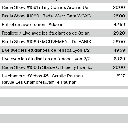
Diffusion FM
Radia Show #1091 : Tiny Sounds Around Us
28'00"
Radio Študent
Radia Show #1090 : Radia Wave Farm WGXC Corey De Juan Sherrard Jr Startalk
28'00"
Wave Farm
Entretien avec Tomomi Adachi
42'59"
Tomomi Adachi,Loraine Baud
Regilote / Live avec les étudiant·es de 3e année de l'EMA
29'20"
Nima Henryon,Athéna Noël,Amir Genillon,Ibourayane Ahmadi,Manelle Cherrih,Honorine Gibello,John Weeber,Manon Joseph
Radia Show #1089 : MOUVEMENT De PANIK (Radio Panik)
28'00"
Radio Panik
Live avec les étudiant·es de l'ensba Lyon 1/2
49'59"
Live avec les étudiant·es de l'ensba Lyon 2/2
63'29"
Radia Show #1088 : Statue Of Liberty Live By Ed Baxter (Resonance)
28'00"
Resonance
La chambre d'échos #5 : Camille Paulhan
16'27"
Revue Les Chambres,Camille Paulhan