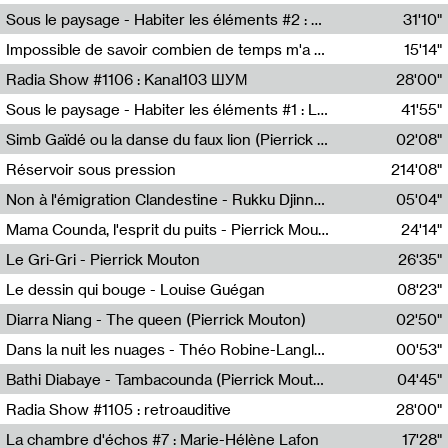
Radio Helsinki
Sous le paysage - Habiter les éléments #2 : Vers le tournant élémentaire
31'10"
Nastassja Martin
Impossible de savoir combien de temps m'a échappé
15'14"
Mélanie Blaison,Mateo Cuin
Radia Show #1106 : Kanal103 ШУМ
28'00"
Kanal103
Sous le paysage - Habiter les éléments #1 : Les éléments et les débordements du vivant
41'55"
Nastassja Martin
Simb Gaïdé ou la danse du faux lion (Pierrick Mouton)
02'08"
Pierrick Mouton,Simb Gaïdé
Réservoir sous pression
214'08"
Non à l'émigration Clandestine - Rukku Djinne Squad (Eden Tinto Collins)
05'04"
Eden Tinto Collins,Rukku Djinne
Mama Counda, l'esprit du puits - Pierrick Mouton
24'14"
Pierrick Mouton
Le Gri-Gri - Pierrick Mouton
26'35"
Pierrick Mouton
Le dessin qui bouge - Louise Guégan
08'23"
Louise Guégan
Diarra Niang - The queen (Pierrick Mouton)
02'50"
Pierrick Mouton,Diarra Niang
Dans la nuit les nuages - Théo Robine-Langlois
00'53"
Théo Robine-Langlois,LD Beat
Bathi Diabaye - Tambacounda (Pierrick Mouton)
04'45"
Pierrick Mouton,Bathi Diabaye
Radia Show #1105 : retroauditive
28'00"
Soundart Radio
La chambre d'échos #7 : Marie-Hélène Lafon
17'28"