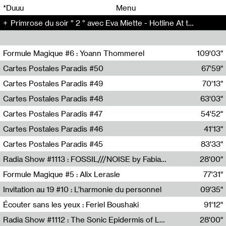
00
00
*Duuu
Menu
Primrose du soir ° 2 ° avec Eva Miette - Hotline At the same time (2)
00
00
Formule Magique #6 : Yoann Thommerel
109'03"
Nathalie Lacroix,Yoann Thommerel
Cartes Postales Paradis #50
67'59"
Zoé Leroux
Cartes Postales Paradis #49
70'13"
Aurore Portales
Cartes Postales Paradis #48
63'03"
Mathias Dupaquier
Cartes Postales Paradis #47
54'52"
Raymond Engramer
Cartes Postales Paradis #46
41'13"
Sarah Banville
Cartes Postales Paradis #45
83'33"
Mateo Cuin
Radia Show #1113 : FOSSIL///NOISE by Fabiana Gibim / Wave Farm
28'00"
Wave Farm
Formule Magique #5 : Alix Lerasle
77'31"
Nathalie Lacroix
Invitation au 19 #10 : L’harmonie du personnel
09'35"
19, CRAC
Écouter sans les yeux : Feriel Boushaki
91'12"
Feriel Boushaki
Radia Show #1112 : The Sonic Epidermis of Lake Léman by Paul Courlet / Guest Slot
28'00"