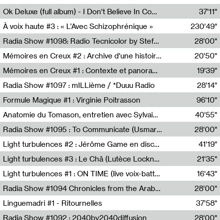
Francesco Russo,Scuola della Crisi
Ok Deluxe (full album) - I Don't Believe In Computing
37'11"
Corentin Canesson,Julien Tiberi,Charlie Hamish Jeffery
À voix haute #3 : « L’Avec Schizophrénique »
230'49"
Agathe Boulanger,Sybille Chevreuse,Carine Lendrin,Léna Monnier,Graziela Susin,Camille Zuber
Radia Show #1098: Radio Tecnicolor by Stefan Nussbaumer & Georg Zichy (Radio Orange 94.0)
28'00"
Radio Orange 94.0
Mémoires en Creux #2 : Archive d'une histoire artistique
20'50"
Sophie Auger-Grappin
Mémoires en Creux #1 : Contexte et panorama
19'39"
Sophie Auger-Grappin
Radia Show #1097 : mILLième / *Duuu Radio
28'14"
Cécile Tonizzo,Nicolas Couturier,Manuel Zenner,Aquila Lescene,Curtis Coco,Cyril Magnier
Formule Magique #1 : Virginie Poitrasson
96'10"
Nathalie Lacroix,Virginie Poitrasson
Anatomie du Tomason, entretien avec Sylvain Cardonnel
40'55"
Loraine Baud,Sylvain Cardonnel
Radia Show #1095 : To Communicate (Usmaradio)
28'00"
Usmaradio
Light turbulences #2 : Jérôme Game en discussion avec Thomas Corlin
41'19"
Jérôme Game,Thomas Corlin,Thierry Raynaud,Hubert Colas
Light turbulences #3 : Le Châ (Lutèce Lockness)
21'35"
Lutèce Lockness
Light turbulences #1 : ON TIME (live voix-batterie) avec Jérôme Game & Jean-Michel Espitallier
16'43"
Jérôme Game,Jean-Michel Espitallier
Radia Show #1094 Chronicles from the Arab Cold War by Ghazi Barakat
28'00"
Reboot.fm
Linguemadri #1 - Ritournelles
37'58"
Meris Angioletti
Radia Show #1092 : 2040by2040diffusion
28'00"