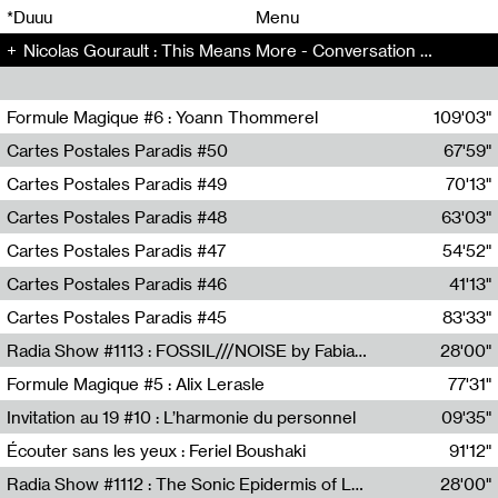
00
00
*Duuu
Menu
Nicolas Gourault : This Means More - Conversation (150)
00
00
Formule Magique #6 : Yoann Thommerel
109'03"
Nathalie Lacroix,Yoann Thommerel
Cartes Postales Paradis #50
67'59"
Zoé Leroux
Cartes Postales Paradis #49
70'13"
Aurore Portales
Cartes Postales Paradis #48
63'03"
Mathias Dupaquier
Cartes Postales Paradis #47
54'52"
Raymond Engramer
Cartes Postales Paradis #46
41'13"
Sarah Banville
Cartes Postales Paradis #45
83'33"
Mateo Cuin
Radia Show #1113 : FOSSIL///NOISE by Fabiana Gibim / Wave Farm
28'00"
Wave Farm
Formule Magique #5 : Alix Lerasle
77'31"
Nathalie Lacroix
Invitation au 19 #10 : L’harmonie du personnel
09'35"
19, CRAC
Écouter sans les yeux : Feriel Boushaki
91'12"
Feriel Boushaki
Radia Show #1112 : The Sonic Epidermis of Lake Léman by Paul Courlet / Guest Slot
28'00"