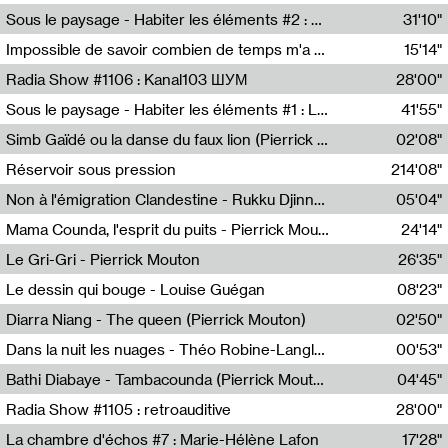
Radio Helsinki
Sous le paysage - Habiter les éléments #2 : Vers le tournant élémentaire
31'10"
Nastassja Martin
Impossible de savoir combien de temps m'a échappé
15'14"
Mélanie Blaison,Mateo Cuin
Radia Show #1106 : Kanal103 ШУМ
28'00"
Kanal103
Sous le paysage - Habiter les éléments #1 : Les éléments et les débordements du vivant
41'55"
Nastassja Martin
Simb Gaïdé ou la danse du faux lion (Pierrick Mouton)
02'08"
Pierrick Mouton,Simb Gaïdé
Réservoir sous pression
214'08"
Non à l'émigration Clandestine - Rukku Djinne Squad (Eden Tinto Collins)
05'04"
Eden Tinto Collins,Rukku Djinne
Mama Counda, l'esprit du puits - Pierrick Mouton
24'14"
Pierrick Mouton
Le Gri-Gri - Pierrick Mouton
26'35"
Pierrick Mouton
Le dessin qui bouge - Louise Guégan
08'23"
Louise Guégan
Diarra Niang - The queen (Pierrick Mouton)
02'50"
Pierrick Mouton,Diarra Niang
Dans la nuit les nuages - Théo Robine-Langlois
00'53"
Théo Robine-Langlois,LD Beat
Bathi Diabaye - Tambacounda (Pierrick Mouton)
04'45"
Pierrick Mouton,Bathi Diabaye
Radia Show #1105 : retroauditive
28'00"
Soundart Radio
La chambre d'échos #7 : Marie-Hélène Lafon
17'28"