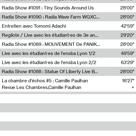
Diffusion FM
Radia Show #1091 : Tiny Sounds Around Us
28'00"
Radio Študent
Radia Show #1090 : Radia Wave Farm WGXC Corey De Juan Sherrard Jr Startalk
28'00"
Wave Farm
Entretien avec Tomomi Adachi
42'59"
Tomomi Adachi,Loraine Baud
Regilote / Live avec les étudiant·es de 3e année de l'EMA
29'20"
Nima Henryon,Athéna Noël,Amir Genillon,Ibourayane Ahmadi,Manelle Cherrih,Honorine Gibello,John Weeber,Manon Joseph
Radia Show #1089 : MOUVEMENT De PANIK (Radio Panik)
28'00"
Radio Panik
Live avec les étudiant·es de l'ensba Lyon 1/2
49'59"
Live avec les étudiant·es de l'ensba Lyon 2/2
63'29"
Radia Show #1088 : Statue Of Liberty Live By Ed Baxter (Resonance)
28'00"
Resonance
La chambre d'échos #5 : Camille Paulhan
16'27"
Revue Les Chambres,Camille Paulhan