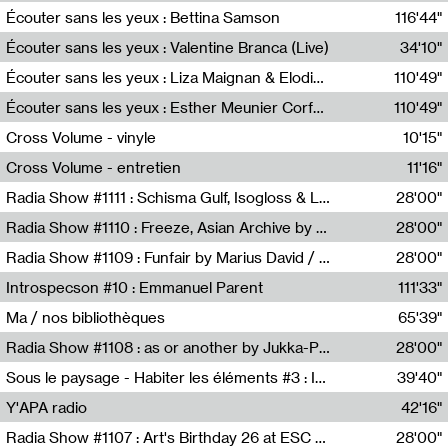
Écouter sans les yeux : Bettina Samson
116'44"
Bettina Samson
Écouter sans les yeux : Valentine Branca (Live)
34'10"
Valentine Branca
Écouter sans les yeux : Liza Maignan & Elodie Lecat
110'49"
Liza Maignan,Elodie Lecat
Écouter sans les yeux : Esther Meunier Corfdyr
110'49"
Esther Meunier Corfdyr
Cross Volume - vinyle
10'15"
Théo Robine-Langlois,Emilien Chesnot,Mia Trabalon
Cross Volume - entretien
11'16"
Théo Robine-Langlois,Emilien Chesnot,Mia Trabalon
Radia Show #1111 : Schisma Gulf, Isogloss & Lament For The Old Clock By Harvey Young / Resonance
28'00"
Resonance
Radia Show #1110 : Freeze, Asian Archive by Avita Maheen / Radio Worm
28'00"
Radio WORM
Radia Show #1109 : Funfair by Marius David / JET FM
28'00"
Jet FM
Introspecson #10 : Emmanuel Parent
111'33"
Pierre Henry,Emmanuel Parent
Ma / nos bibliothèques
65'39"
Sarah Tritz,Elene Lapiashivili,Justin Marconnet,Mateo Cuche,Esther Lechevalier,Suzie Lecroart,Romance Castelet
Radia Show #1108 : as or another by Jukka-Pekka Kervinen / Rádio Zero
28'00"
Radio Zero
Sous le paysage - Habiter les éléments #3 : Interprétations, rituels et symboliques des éléments
39'40"
Nastassja Martin
Y'APA radio
42'16"
Pierrick Mouton
Radia Show #1107 : Art's Birthday 26 at ESC - Medien Kunst Labor
28'00"