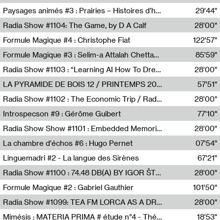
Revue Les Chambres,Marie-Hélène Lafon
Paysages animés #3 : Prairies – Histoires d’herbes et d’humains
29'44"
Anne Simon
Radia Show #1104: The Game, by D A Calf
28'00"
Radio One NZ
Formule Magique #4 : Christophe Fiat
122'57"
Nathalie Lacroix
Formule Magique #3 : Selim-a Attalah Chettaoui
85'59"
Nathalie Lacroix,Selim-a Attalah Chettaoui
Radia Show #1103 : “Learning AI How To Dream” by Sebastian Dingens (Radio Campus Bruxelles)
28'00"
Radio Campus Bruxelles
LA PYRAMIDE DE BOIS 12 / PRINTEMPS 2026
57'51"
Sammy Stein
Radia Show #1102 : The Economic Trip / Radio Grenouille
28'00"
Radio Grenouille
Introspecson #9 : Gérôme Guibert
77'10"
Pierre Henry,Gérôme Guibert
Radia Show Show #1101 : Embedded Memories by Jimmy Peggie / radioart106
28'00"
Jimmy Peggie,radioart106
La chambre d'échos #6 : Hugo Pernet
07'54"
Revue Les Chambres,Hugo Pernet
Linguemadri #2 - La langue des Sirènes
67'21"
Meris Angioletti
Radia Show #1100 : 74.48 DB(A) BY IGOR ŠTROMAJER FOR RADIO X
28'00"
radio x
Formule Magique #2 : Gabriel Gauthier
101'50"
Nathalie Lacroix,Gabriel Gauthier
Radia Show #1099: TEA FM LORCA AS A DREAM
28'00"
TEAFM
Mimésis : MATERIA PRIMA # étude n°4 - Théâtre de l’Aquarium
18'53"