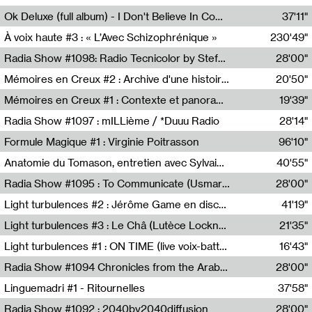
Francesco Russo,Scuola della Crisi
Ok Deluxe (full album) - I Don't Believe In Computing
37'11"
Corentin Canesson,Julien Tiberi,Charlie Hamish Jeffery
À voix haute #3 : « L’Avec Schizophrénique »
230'49"
Agathe Boulanger,Sybille Chevreuse,Carine Lendrin,Léna Monnier,Graziela Susin,Camille Zuber
Radia Show #1098: Radio Tecnicolor by Stefan Nussbaumer & Georg Zichy (Radio Orange 94.0)
28'00"
Radio Orange 94.0
Mémoires en Creux #2 : Archive d'une histoire artistique
20'50"
Sophie Auger-Grappin
Mémoires en Creux #1 : Contexte et panorama
19'39"
Sophie Auger-Grappin
Radia Show #1097 : mILLième / *Duuu Radio
28'14"
Cécile Tonizzo,Nicolas Couturier,Manuel Zenner,Aquila Lescene,Curtis Coco,Cyril Magnier
Formule Magique #1 : Virginie Poitrasson
96'10"
Nathalie Lacroix,Virginie Poitrasson
Anatomie du Tomason, entretien avec Sylvain Cardonnel
40'55"
Loraine Baud,Sylvain Cardonnel
Radia Show #1095 : To Communicate (Usmaradio)
28'00"
Usmaradio
Light turbulences #2 : Jérôme Game en discussion avec Thomas Corlin
41'19"
Jérôme Game,Thomas Corlin,Thierry Raynaud,Hubert Colas
Light turbulences #3 : Le Châ (Lutèce Lockness)
21'35"
Lutèce Lockness
Light turbulences #1 : ON TIME (live voix-batterie) avec Jérôme Game & Jean-Michel Espitallier
16'43"
Jérôme Game,Jean-Michel Espitallier
Radia Show #1094 Chronicles from the Arab Cold War by Ghazi Barakat
28'00"
Reboot.fm
Linguemadri #1 - Ritournelles
37'58"
Meris Angioletti
Radia Show #1092 : 2040by2040diffusion
28'00"