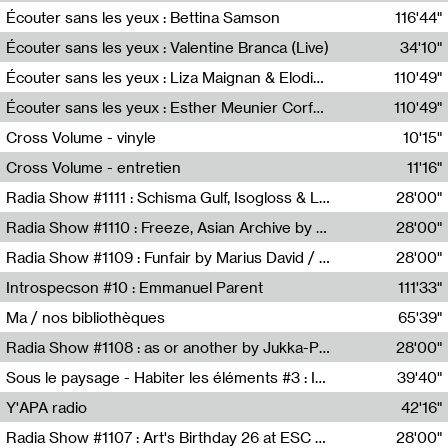
Écouter sans les yeux : Bettina Samson
116'44"
Bettina Samson
Écouter sans les yeux : Valentine Branca (Live)
34'10"
Valentine Branca
Écouter sans les yeux : Liza Maignan & Elodie Lecat
110'49"
Liza Maignan,Elodie Lecat
Écouter sans les yeux : Esther Meunier Corfdyr
110'49"
Esther Meunier Corfdyr
Cross Volume - vinyle
10'15"
Théo Robine-Langlois,Emilien Chesnot,Mia Trabalon
Cross Volume - entretien
11'16"
Théo Robine-Langlois,Emilien Chesnot,Mia Trabalon
Radia Show #1111 : Schisma Gulf, Isogloss & Lament For The Old Clock By Harvey Young / Resonance
28'00"
Resonance
Radia Show #1110 : Freeze, Asian Archive by Avita Maheen / Radio Worm
28'00"
Radio WORM
Radia Show #1109 : Funfair by Marius David / JET FM
28'00"
Jet FM
Introspecson #10 : Emmanuel Parent
111'33"
Pierre Henry,Emmanuel Parent
Ma / nos bibliothèques
65'39"
Sarah Tritz,Elene Lapiashivili,Justin Marconnet,Mateo Cuche,Esther Lechevalier,Suzie Lecroart,Romance Castelet
Radia Show #1108 : as or another by Jukka-Pekka Kervinen / Rádio Zero
28'00"
Radio Zero
Sous le paysage - Habiter les éléments #3 : Interprétations, rituels et symboliques des éléments
39'40"
Nastassja Martin
Y'APA radio
42'16"
Pierrick Mouton
Radia Show #1107 : Art's Birthday 26 at ESC - Medien Kunst Labor
28'00"