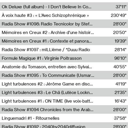
Francesco Russo,Scuola della Crisi
Ok Deluxe (full album) - I Don't Believe In Computing
37'11"
Corentin Canesson,Julien Tiberi,Charlie Hamish Jeffery
À voix haute #3 : « L’Avec Schizophrénique »
230'49"
Agathe Boulanger,Sybille Chevreuse,Carine Lendrin,Léna Monnier,Graziela Susin,Camille Zuber
Radia Show #1098: Radio Tecnicolor by Stefan Nussbaumer & Georg Zichy (Radio Orange 94.0)
28'00"
Radio Orange 94.0
Mémoires en Creux #2 : Archive d'une histoire artistique
20'50"
Sophie Auger-Grappin
Mémoires en Creux #1 : Contexte et panorama
19'39"
Sophie Auger-Grappin
Radia Show #1097 : mILLième / *Duuu Radio
28'14"
Cécile Tonizzo,Nicolas Couturier,Manuel Zenner,Aquila Lescene,Curtis Coco,Cyril Magnier
Formule Magique #1 : Virginie Poitrasson
96'10"
Nathalie Lacroix,Virginie Poitrasson
Anatomie du Tomason, entretien avec Sylvain Cardonnel
40'55"
Loraine Baud,Sylvain Cardonnel
Radia Show #1095 : To Communicate (Usmaradio)
28'00"
Usmaradio
Light turbulences #2 : Jérôme Game en discussion avec Thomas Corlin
41'19"
Jérôme Game,Thomas Corlin,Thierry Raynaud,Hubert Colas
Light turbulences #3 : Le Châ (Lutèce Lockness)
21'35"
Lutèce Lockness
Light turbulences #1 : ON TIME (live voix-batterie) avec Jérôme Game & Jean-Michel Espitallier
16'43"
Jérôme Game,Jean-Michel Espitallier
Radia Show #1094 Chronicles from the Arab Cold War by Ghazi Barakat
28'00"
Reboot.fm
Linguemadri #1 - Ritournelles
37'58"
Meris Angioletti
Radia Show #1092 : 2040by2040diffusion
28'00"