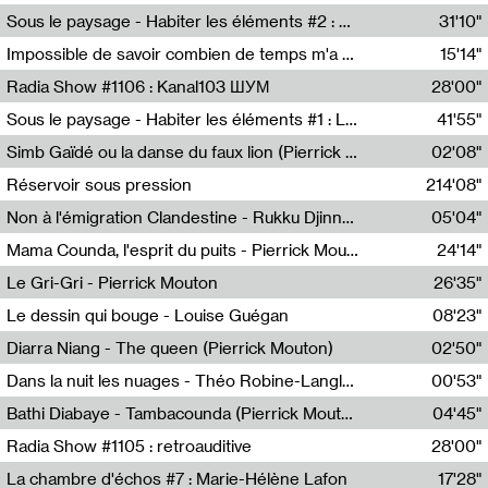
Radio Helsinki
Sous le paysage - Habiter les éléments #2 : Vers le tournant élémentaire
31'10"
Nastassja Martin
Impossible de savoir combien de temps m'a échappé
15'14"
Mélanie Blaison,Mateo Cuin
Radia Show #1106 : Kanal103 ШУМ
28'00"
Kanal103
Sous le paysage - Habiter les éléments #1 : Les éléments et les débordements du vivant
41'55"
Nastassja Martin
Simb Gaïdé ou la danse du faux lion (Pierrick Mouton)
02'08"
Pierrick Mouton,Simb Gaïdé
Réservoir sous pression
214'08"
Non à l'émigration Clandestine - Rukku Djinne Squad (Eden Tinto Collins)
05'04"
Eden Tinto Collins,Rukku Djinne
Mama Counda, l'esprit du puits - Pierrick Mouton
24'14"
Pierrick Mouton
Le Gri-Gri - Pierrick Mouton
26'35"
Pierrick Mouton
Le dessin qui bouge - Louise Guégan
08'23"
Louise Guégan
Diarra Niang - The queen (Pierrick Mouton)
02'50"
Pierrick Mouton,Diarra Niang
Dans la nuit les nuages - Théo Robine-Langlois
00'53"
Théo Robine-Langlois,LD Beat
Bathi Diabaye - Tambacounda (Pierrick Mouton)
04'45"
Pierrick Mouton,Bathi Diabaye
Radia Show #1105 : retroauditive
28'00"
Soundart Radio
La chambre d'échos #7 : Marie-Hélène Lafon
17'28"