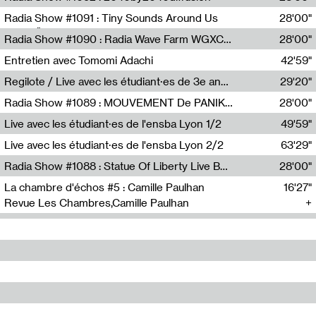
Diffusion FM
Radia Show #1091 : Tiny Sounds Around Us
28'00"
Radio Študent
Radia Show #1090 : Radia Wave Farm WGXC Corey De Juan Sherrard Jr Startalk
28'00"
Wave Farm
Entretien avec Tomomi Adachi
42'59"
Tomomi Adachi,Loraine Baud
Regilote / Live avec les étudiant·es de 3e année de l'EMA
29'20"
Nima Henryon,Athéna Noël,Amir Genillon,Ibourayane Ahmadi,Manelle Cherrih,Honorine Gibello,John Weeber,Manon Joseph
Radia Show #1089 : MOUVEMENT De PANIK (Radio Panik)
28'00"
Radio Panik
Live avec les étudiant·es de l'ensba Lyon 1/2
49'59"
Live avec les étudiant·es de l'ensba Lyon 2/2
63'29"
Radia Show #1088 : Statue Of Liberty Live By Ed Baxter (Resonance)
28'00"
Resonance
La chambre d'échos #5 : Camille Paulhan
16'27"
Revue Les Chambres,Camille Paulhan