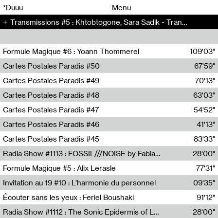
00
00
*Duuu
Menu
Transmissions #5 : Khtobtogone, Sara Sadik - Transmissions (5)
00
00
Formule Magique #6 : Yoann Thommerel
109'03"
Nathalie Lacroix,Yoann Thommerel
Cartes Postales Paradis #50
67'59"
Zoé Leroux
Cartes Postales Paradis #49
70'13"
Aurore Portales
Cartes Postales Paradis #48
63'03"
Mathias Dupaquier
Cartes Postales Paradis #47
54'52"
Raymond Engramer
Cartes Postales Paradis #46
41'13"
Sarah Banville
Cartes Postales Paradis #45
83'33"
Mateo Cuin
Radia Show #1113 : FOSSIL///NOISE by Fabiana Gibim / Wave Farm
28'00"
Wave Farm
Formule Magique #5 : Alix Lerasle
77'31"
Nathalie Lacroix
Invitation au 19 #10 : L’harmonie du personnel
09'35"
19, CRAC
Écouter sans les yeux : Feriel Boushaki
91'12"
Feriel Boushaki
Radia Show #1112 : The Sonic Epidermis of Lake Léman by Paul Courlet / Guest Slot
28'00"