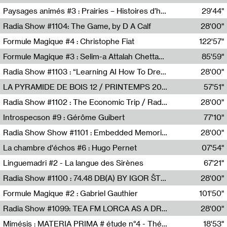
Revue Les Chambres,Marie-Hélène Lafon
Paysages animés #3 : Prairies – Histoires d’herbes et d’humains
29'44"
Anne Simon
Radia Show #1104: The Game, by D A Calf
28'00"
Radio One NZ
Formule Magique #4 : Christophe Fiat
122'57"
Nathalie Lacroix
Formule Magique #3 : Selim-a Attalah Chettaoui
85'59"
Nathalie Lacroix,Selim-a Attalah Chettaoui
Radia Show #1103 : “Learning AI How To Dream” by Sebastian Dingens (Radio Campus Bruxelles)
28'00"
Radio Campus Bruxelles
LA PYRAMIDE DE BOIS 12 / PRINTEMPS 2026
57'51"
Sammy Stein
Radia Show #1102 : The Economic Trip / Radio Grenouille
28'00"
Radio Grenouille
Introspecson #9 : Gérôme Guibert
77'10"
Pierre Henry,Gérôme Guibert
Radia Show Show #1101 : Embedded Memories by Jimmy Peggie / radioart106
28'00"
Jimmy Peggie,radioart106
La chambre d'échos #6 : Hugo Pernet
07'54"
Revue Les Chambres,Hugo Pernet
Linguemadri #2 - La langue des Sirènes
67'21"
Meris Angioletti
Radia Show #1100 : 74.48 DB(A) BY IGOR ŠTROMAJER FOR RADIO X
28'00"
radio x
Formule Magique #2 : Gabriel Gauthier
101'50"
Nathalie Lacroix,Gabriel Gauthier
Radia Show #1099: TEA FM LORCA AS A DREAM
28'00"
TEAFM
Mimésis : MATERIA PRIMA # étude n°4 - Théâtre de l’Aquarium
18'53"