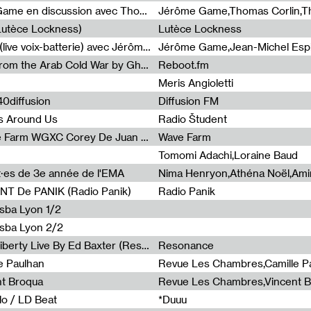
Light turbulences #2 : Jérôme Game en discussion avec Thomas Corlin
(Lutèce Lockness)
Lutèce Lockness
Light turbulences #1 : ON TIME (live voix-batterie) avec Jérôme Game & Jean-Michel Espitallier
Jérôme Game,Jean-Michel Espit
Radia Show #1094 Chronicles from the Arab Cold War by Ghazi Barakat
Reboot.fm
Meris Angioletti
0diffusion
Diffusion FM
s Around Us
Radio Študent
Radia Show #1090 : Radia Wave Farm WGXC Corey De Juan Sherrard Jr Startalk
Wave Farm
Tomomi Adachi,Loraine Baud
nt·es de 3e année de l'EMA
T De PANIK (Radio Panik)
Radio Panik
nsba Lyon 1/2
ensba Lyon 2/2
Radia Show #1088 : Statue Of Liberty Live By Ed Baxter (Resonance)
Resonance
e Paulhan
Revue Les Chambres,Camille P
nt Broqua
Revue Les Chambres,Vincent 
lo / LD Beat
*Duuu