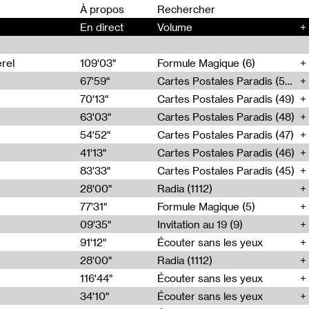
00
À propos
En direct
Volume
+
rel
109'03"
Formule Magique (6)
67'59"
Cartes Postales Paradis (50)
70'13"
Cartes Postales Paradis (49)
63'03"
Cartes Postales Paradis (48)
54'52"
Cartes Postales Paradis (47)
41'13"
Cartes Postales Paradis (46)
83'33"
Cartes Postales Paradis (45)
28'00"
Radia (1112)
77'31"
Formule Magique (5)
09'35"
Invitation au 19 (9)
91'12"
Écouter sans les yeux
28'00"
Radia (1112)
116'44"
Écouter sans les yeux
34'10"
Écouter sans les yeux