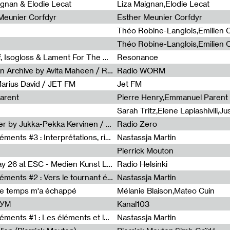
0
ignan & Elodie Lecat
Liza Maignan,Elodie Lecat
 Meunier Corfdyr
Esther Meunier Corfdyr
Radia Show #1111 : Schisma Gulf, Isogloss & Lament For The Old Clock By Harvey Young / Resonance
Resonance
Radia Show #1110 : Freeze, Asian Archive by Avita Maheen / Radio Worm
Radio WORM
Marius David / JET FM
Jet FM
arent
Pierre Henry,Emmanuel Parent
Radia Show #1108 : as or another by Jukka-Pekka Kervinen / Rádio Zero
Radio Zero
Sous le paysage - Habiter les éléments #3 : Interprétations, rituels et symboliques des éléments
Nastassja Martin
Pierrick Mouton
Radia Show #1107 : Art's Birthday 26 at ESC - Medien Kunst Labor
Radio Helsinki
Sous le paysage - Habiter les éléments #2 : Vers le tournant élémentaire
Nastassja Martin
de temps m'a échappé
Mélanie Blaison,Mateo Cuin
ШУМ
Kanal103
Sous le paysage - Habiter les éléments #1 : Les éléments et les débordements du vivant
Nastassja Martin