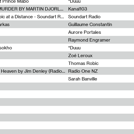
et Prince Mabo
*Duuu
Radia Show #1083 : MUSIC IS MURDER BY MARTIN DJORLEV (KANAL103)
Kanal103
Radia Show #1082 : Spooky Aspic at a Distance - Soundart Radio
Soundart Radio
arkas
Guillaume Constantin
Aurore Portales
Raymond Engramer
ssokho
*Duuu
Zoé Leroux
Thomas Robic
Radia Show #1081: The Wind of Heaven by Jim Denley (Radio One 91 FM)
Radio One NZ
Sarah Banville