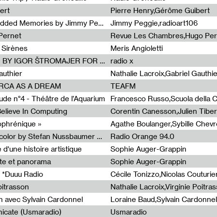
ert
Pierre Henry,Gérôme Guibert
Radia Show Show #1101 : Embedded Memories by Jimmy Peggie / radioart106
Jimmy Peggie,radioart106
Pernet
Revue Les Chambres,Hugo Per
 Sirènes
Meris Angioletti
Radia Show #1100 : 74.48 DB(A) BY IGOR ŠTROMAJER FOR RADIO X
radio x
authier
Nathalie Lacroix,Gabriel Gauthi
ORCA AS A DREAM
TEAFM
de n°4 - Théâtre de l’Aquarium
Francesco Russo,Scuola della Cr
 Believe In Computing
zophrénique »
Radia Show #1098: Radio Tecnicolor by Stefan Nussbaumer & Georg Zichy (Radio Orange 94.0)
Radio Orange 94.0
d'une histoire artistique
Sophie Auger-Grappin
te et panorama
Sophie Auger-Grappin
 *Duuu Radio
oitrasson
Nathalie Lacroix,Virginie Poitra
n avec Sylvain Cardonnel
Loraine Baud,Sylvain Cardonnel
icate (Usmaradio)
Usmaradio