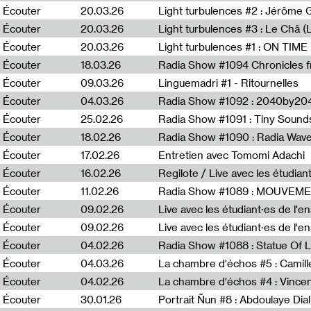
Écouter
20.03.26
Écouter
20.03.26
Light turbulences #3 : Le Châ 
Écouter
20.03.26
Écouter
18.03.26
Écouter
09.03.26
Linguemadri #1 - Ritournelles
Écouter
04.03.26
Radia Show #1092 : 2040by204
Écouter
25.02.26
Radia Show #1091 : Tiny Sound
Écouter
18.02.26
Écouter
17.02.26
Entretien avec Tomomi Adachi
Écouter
16.02.26
Regilote / Live avec les étudia
Écouter
11.02.26
Radia Show #1089 : MOUVEMEN
Écouter
09.02.26
Live avec les étudiant·es de l'e
Écouter
09.02.26
Live avec les étudiant·es de l'
Écouter
04.02.26
Écouter
04.03.26
La chambre d'échos #5 : Camill
Écouter
04.02.26
La chambre d'échos #4 : Vince
Écouter
30.01.26
Portrait Ñun #8 : Abdoulaye Dial