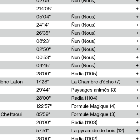
02'08"
Ñun (Nous)
214'08"
e
05'04"
Ñun (Nous)
24'14"
Ñun (Nous)
26'35"
Ñun (Nous)
08'23"
Ñun (Nous)
02'50"
Ñun (Nous)
00'53"
Ñun (Nous)
04'45"
Ñun (Nous)
28'00"
Radia (1105)
lène Lafon
17'28"
La Chambre d’écho (7)
29'44"
Paysages animés (3)
28'00"
Radia (1104)
122'57"
Formule Magique (4)
h Chettaoui
85'59"
Formule Magique (3)
28'00"
Radia (1103)
57'51"
La pyramide de bois (12)
28'00"
Radia (1102)