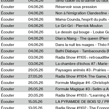
Écouter
04.06.26
Simb Gaïdé ou la danse du faux 
Écouter
04.06.26
Réservoir sous pression
Écouter
04.06.26
Écouter
04.06.26
Mama Counda, l'esprit du puits 
Écouter
04.06.26
Le Gri-Gri - Pierrick Mouton
Écouter
04.06.26
Le dessin qui bouge - Louise 
Écouter
04.06.26
Diarra Niang - The queen (Pier
Écouter
04.06.26
Dans la nuit les nuages - Théo
Écouter
04.06.26
Bathi Diabaye - Tambacounda (P
Écouter
03.06.26
Radia Show #1105 : retroauditiv
Écouter
03.06.26
La chambre d'échos #7 : Marie
Écouter
29.05.26
Écouter
27.05.26
Radia Show #1104: The Game, b
Écouter
26.05.26
Formule Magique #4 : Christoph
Écouter
26.05.26
Formule Magique #3 : Selim-a A
Écouter
20.05.26
Écouter
15.05.26
LA PYRAMIDE DE BOIS 12 / 
Écouter
13.05.26
Radia Show #1102 : The Economi