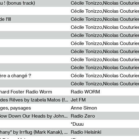
u ! (bonus track)
 l'Ill
ière a changé ?
chard Foster Radio Worm
Radio WORM
Radia Show #1086 : La Couleur des Rêves by Izabela Matos (for Jet FM)
Jet FM
ages, paysages
Anne Simon
Radia Show #1085 : When We Bow Down Our Heads by John Roach (Radia edit, Rádio Zero)
Radio Zero
*Duuu
Radia Show #1084 : "Silver Epiphany" by Irrflug (Mark Kanak), featuring Jarboe and Blixa Bargeld (for Radio Helsinki)
Radio Helsinki