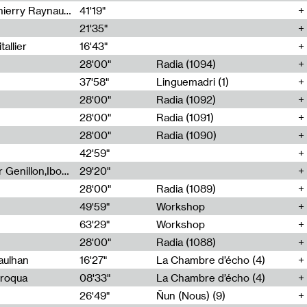
Jérôme Game,Thomas Corlin,Thierry Raynaud,Hubert Colas
41'19"
21'35"
allier
16'43"
28'00"
Radia (1094)
37'58"
Linguemadri (1)
28'00"
Radia (1092)
28'00"
Radia (1091)
28'00"
Radia (1090)
42'59"
Nima Henryon,Athéna Noël,Amir Genillon,Ibourayane Ahmadi,Manelle Cherrih,Honorine Gibello,John Weeber,Manon Joseph
29'20"
28'00"
Radia (1089)
49'59"
Workshop
63'29"
Workshop
28'00"
Radia (1088)
aulhan
16'27"
La Chambre d’écho (4)
Broqua
08'33"
La Chambre d’écho (4)
26'49"
Ñun (Nous) (9)