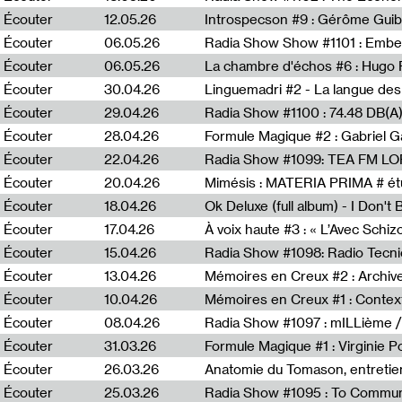
Écouter
12.05.26
Introspecson #9 : Gérôme Guib
Écouter
06.05.26
Écouter
06.05.26
La chambre d'échos #6 : Hugo 
Écouter
30.04.26
Linguemadri #2 - La langue des
Écouter
29.04.26
Écouter
28.04.26
Formule Magique #2 : Gabriel G
Écouter
22.04.26
Radia Show #1099: TEA FM L
Écouter
20.04.26
Mimésis : MATERIA PRIMA # étu
Écouter
18.04.26
Ok Deluxe (full album) - I Don't
Écouter
17.04.26
À voix haute #3 : « L’Avec Schi
Écouter
15.04.26
Écouter
13.04.26
Mémoires en Creux #2 : Archive 
Écouter
10.04.26
Mémoires en Creux #1 : Contex
Écouter
08.04.26
Radia Show #1097 : mILLième /
Écouter
31.03.26
Formule Magique #1 : Virginie P
Écouter
26.03.26
Anatomie du Tomason, entretie
Écouter
25.03.26
Radia Show #1095 : To Commun