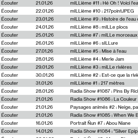
Écouter
21.01.26
mILLième #11 : Hé Oh ! Voici l'ea
Écouter
22.01.26
mILLième #10 : 217pointJPEG
Écouter
23.01.26
mILLième #9 : Histoire de l'eau de
Écouter
24.01.26
mILLième #8 : mILLe plocs
Écouter
25.01.26
mILLième #7 : mILLe morceaux
Écouter
26.01.26
mILLième #6 : sILLure
Écouter
27.01.26
mILLième #5 : Mise à l'eau
Écouter
28.01.26
mILLième #4 : Merle Jam
Écouter
29.01.26
mILLième #3 : miLLe rivières
Écouter
30.01.26
mILLième #2 : Est-ce que la riv
Écouter
31.01.26
mILLième #1 : 217 mètres
Écouter
28.01.26
Radia Show #1087 : Pins By Ri
Écouter
21.01.26
Écouter
21.01.26
Paysages animés #2 : Neige, p
Écouter
21.01.26
Écouter
16.01.26
Portrait Ñun #7 : Abou Niane
Écouter
14.01.26