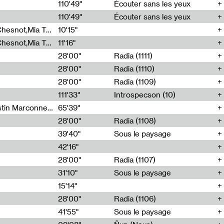
00
110'49"
Écouter sans les yeux
110'49"
Écouter sans les yeux
Théo Robine-Langlois,Emilien Chesnot,Mia Trabalon
10'15"
Théo Robine-Langlois,Emilien Chesnot,Mia Trabalon
11'16"
28'00"
Radia (1111)
28'00"
Radia (1110)
28'00"
Radia (1109)
111'33"
Introspecson (10)
Sarah Tritz,Elene Lapiashivili,Justin Marconnet,Mateo Cuche,Esther Lechevalier,Suzie Lecroart,Romance Castelet
65'39"
28'00"
Radia (1108)
39'40"
Sous le paysage
42'16"
28'00"
Radia (1107)
31'10"
Sous le paysage
15'14"
28'00"
Radia (1106)
41'55"
Sous le paysage