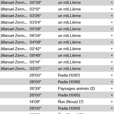
Cécile Tonizzo,Nicolas Couturier,Manuel Zenner,Aquila Lescene,Curtis Coco,Cyril Magnier
00'39"
un mILLième
Cécile Tonizzo,Nicolas Couturier,Manuel Zenner,Aquila Lescene,Curtis Coco,Cyril Magnier
03'12"
un mILLième
Cécile Tonizzo,Nicolas Couturier,Manuel Zenner,Aquila Lescene,Curtis Coco,Cyril Magnier
03'26"
un mILLième
Cécile Tonizzo,Nicolas Couturier,Manuel Zenner,Aquila Lescene,Curtis Coco,Cyril Magnier
03'24"
un mILLième
Cécile Tonizzo,Nicolas Couturier,Manuel Zenner,Aquila Lescene,Curtis Coco,Cyril Magnier
05'58"
un mILLième
Cécile Tonizzo,Nicolas Couturier,Manuel Zenner,Aquila Lescene,Curtis Coco,Cyril Magnier
06'34"
un mILLième
Cécile Tonizzo,Nicolas Couturier,Manuel Zenner,Aquila Lescene,Curtis Coco,Cyril Magnier
04'08"
un mILLième
Cécile Tonizzo,Nicolas Couturier,Manuel Zenner,Aquila Lescene,Curtis Coco,Cyril Magnier
02'42"
un mILLième
Cécile Tonizzo,Nicolas Couturier,Manuel Zenner,Aquila Lescene,Curtis Coco,Cyril Magnier
08'48"
un mILLième
Cécile Tonizzo,Nicolas Couturier,Manuel Zenner,Aquila Lescene,Curtis Coco,Cyril Magnier
05'14"
un mILLième
Cécile Tonizzo,Nicolas Couturier,Manuel Zenner,Aquila Lescene,Curtis Coco,Cyril Magnier
03'37"
un mILLième
28'00"
Radia (1087)
28'00"
Radia (1086)
26'39"
Paysages animés (2)
28'00"
Radia (1085)
14'08"
Ñun (Nous) (7)
28'00"
Radia (1084)