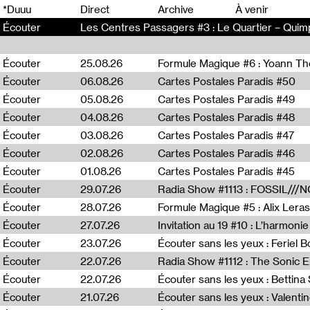
0
*Duuu
Direct
Archive
À venir
Écouter
Les Centres Passagers #3 : Le Quartier – Quim
Écouter
25.08.26
Formule Magique #6 : Yoann T
Écouter
06.08.26
Cartes Postales Paradis #50
Écouter
05.08.26
Cartes Postales Paradis #49
Écouter
04.08.26
Cartes Postales Paradis #48
Écouter
03.08.26
Cartes Postales Paradis #47
Écouter
02.08.26
Cartes Postales Paradis #46
Écouter
01.08.26
Cartes Postales Paradis #45
Écouter
29.07.26
Écouter
28.07.26
Formule Magique #5 : Alix Leras
Écouter
27.07.26
Invitation au 19 #10 : L’harmoni
Écouter
23.07.26
Écouter sans les yeux : Feriel 
Écouter
22.07.26
Écouter
22.07.26
Écouter sans les yeux : Bettin
Écouter
21.07.26
Écouter sans les yeux : Valentin