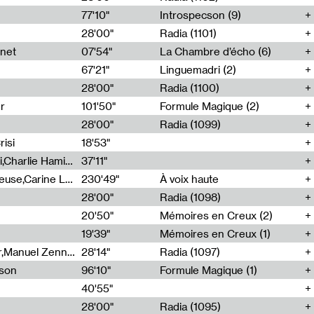
77'10"
Introspecson (9)
28'00"
Radia (1101)
net
07'54"
La Chambre d’écho (6)
67'21"
Linguemadri (2)
28'00"
Radia (1100)
er
101'50"
Formule Magique (2)
28'00"
Radia (1099)
isi
18'53"
Corentin Canesson,Julien Tiberi,Charlie Hamish Jeffery
37'11"
Agathe Boulanger,Sybille Chevreuse,Carine Lendrin,Léna Monnier,Graziela Susin,Camille Zuber
230'49"
À voix haute
28'00"
Radia (1098)
20'50"
Mémoires en Creux (2)
19'39"
Mémoires en Creux (1)
Cécile Tonizzo,Nicolas Couturier,Manuel Zenner,Aquila Lescene,Curtis Coco,Cyril Magnier
28'14"
Radia (1097)
sson
96'10"
Formule Magique (1)
40'55"
28'00"
Radia (1095)