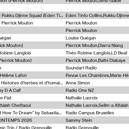
lion (Pierrick Mouton)
Pierrick Mouton,Simb Gaïdé
Non à l'émigration Clandestine - Rukku Djinne Squad (Eden Tinto Collins)
Eden Tinto Collins,Rukku Djinn
- Pierrick Mouton
Pierrick Mouton
Pierrick Mouton
Guégan
Louise Guégan
rick Mouton)
Pierrick Mouton,Diarra Niang
 Robine-Langlois
Théo Robine-Langlois,LD Beat
ierrick Mouton)
Pierrick Mouton,Bathi Diabaye
e
Soundart Radio
-Hélène Lafon
Revue Les Chambres,Marie-Hé
Paysages animés #3 : Prairies – Histoires d’herbes et d’humains
Anne Simon
y D A Calf
Radio One NZ
e Fiat
Nathalie Lacroix
ttalah Chettaoui
Nathalie Lacroix,Selim-a Attala
Radia Show #1103 : “Learning AI How To Dream” by Sebastian Dingens (Radio Campus Bruxelles)
Radio Campus Bruxelles
PRINTEMPS 2026
Sammy Stein
c Trip / Radio Grenouille
Radio Grenouille