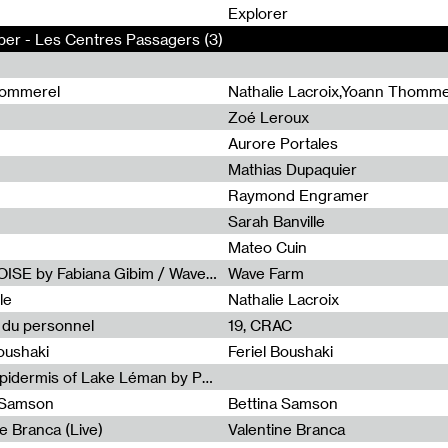
0
Explorer
per - Les Centres Passagers (3)
hommerel
Nathalie Lacroix,Yoann Thomme
Zoé Leroux
Aurore Portales
Mathias Dupaquier
Raymond Engramer
Sarah Banville
Mateo Cuin
Radia Show #1113 : FOSSIL///NOISE by Fabiana Gibim / Wave Farm
Wave Farm
le
Nathalie Lacroix
e du personnel
19, CRAC
Boushaki
Feriel Boushaki
Radia Show #1112 : The Sonic Epidermis of Lake Léman by Paul Courlet / Guest Slot
a Samson
Bettina Samson
e Branca (Live)
Valentine Branca