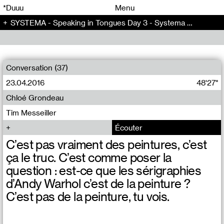
00
00
*Duuu
Menu
SYSTEMA - Speaking in Tongues Day 3 - Systema (7)
00
00
Conversation (37)
23.04.2016
48'27"
Chloé Grondeau
Tim Messeiller
Écouter
C’est pas vraiment des peintures, c’est
ça le truc. C’est comme poser la
question : est-ce que les sérigraphies
d’Andy Warhol c’est de la peinture ?
C’est pas de la peinture, tu vois.