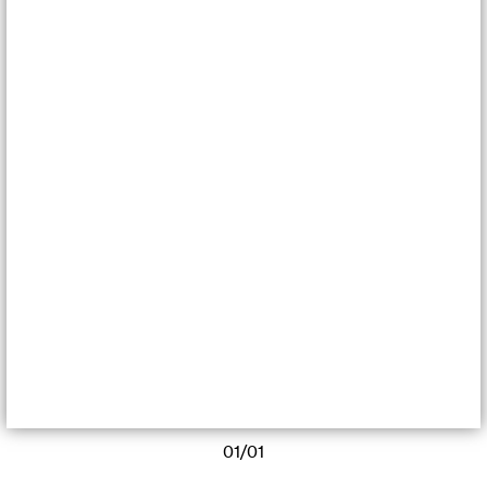
01/01
Chloé Grondeau rencontre Tim Messeiller au coeur de sa