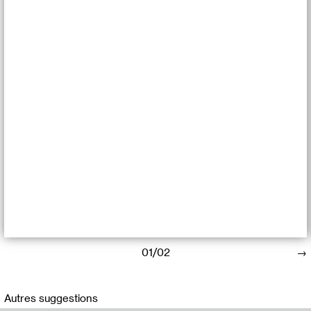
01/02
Multiplex est un projet d’exploration sonore d’Arles pendant
les Rencontres de la photographie.
Autres suggestions