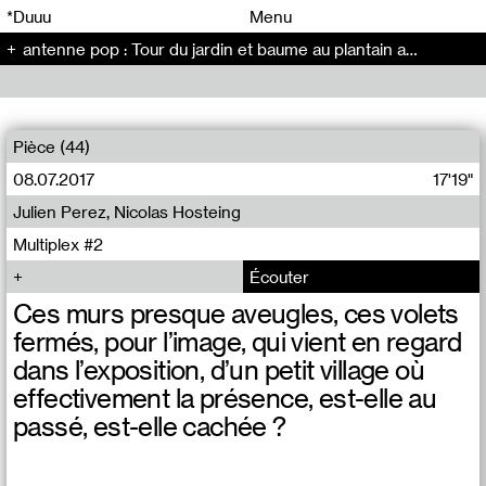
00
00
*Duuu
Menu
antenne pop : Tour du jardin et baume au plantain avec Colin Larsonneur - The Artificial Kid (8)
00
00
Pièce (44)
08.07.2017
17'19"
Julien Perez, Nicolas Hosteing
Multiplex #2
Écouter
Ces murs presque aveugles, ces volets
fermés, pour l’image, qui vient en regard
dans l’exposition, d’un petit village où
effectivement la présence, est-elle au
passé, est-elle cachée ?