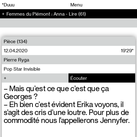
00
00
*Duuu
Menu
Femmes du Piémont : Anna - Lire (61)
00
00
Pièce (134)
12.04.2020
19'29"
Pierre Ryga
Pop Star Invisible
Écouter
– Mais qu’est ce que c’est que ça
Georges ?
– Eh bien c’est évident Erika voyons, il
s’agit des cris d’une loutre. Pour plus de
commodité nous l’appellerons Jennyfer.