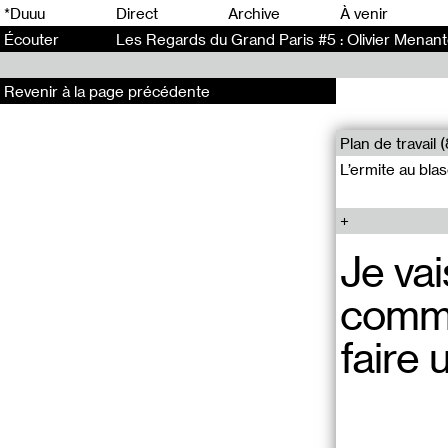
0
*Duuu
Direct
Archive
À venir
Écouter
Les Regards du Grand Paris #5 : Olivier Menant
Revenir à la page précédente
Plan de travail (
L’ermite au blas
Je vai
comme 
faire 