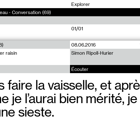
0
Explorer
eau - Conversation (69)
01/01
8)
08.06.2016
er raisin
Simon Ripoll-Hurier
Écouter
s faire la vaisselle, et apr
je l’aurai bien mérité, je
une sieste.