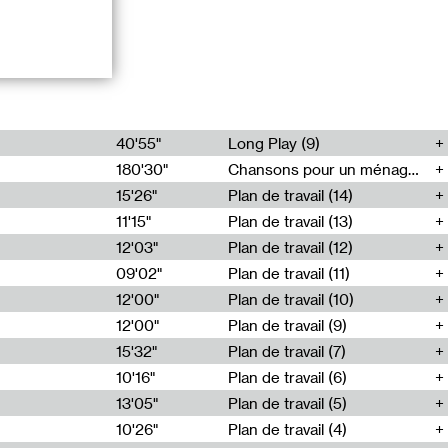
n falaises,
40'55"
Long Play (9)
che. Réseaux de
180'30"
Chansons pour un ménage seul (4)
lui. Ils sont
le, les
15'26"
Plan de travail (14)
nt venus, les
11'15"
Plan de travail (13)
availlent sans
s, ni sur le
12'03"
Plan de travail (12)
n.
09'02"
Plan de travail (11)
12'00"
Plan de travail (10)
12'00"
Plan de travail (9)
15'32"
Plan de travail (7)
10'16"
Plan de travail (6)
13'05"
Plan de travail (5)
oëlle le Saux,
ier, Louve, Léon
10'26"
Plan de travail (4)