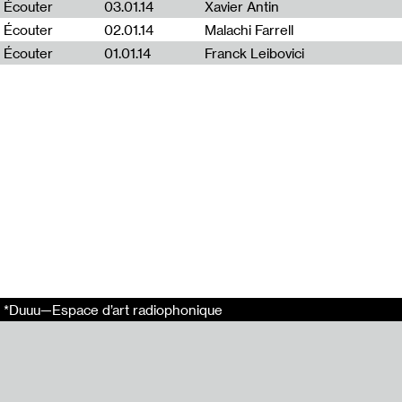
Écouter
03.01.14
Xavier Antin
Écouter
02.01.14
Malachi Farrell
En relation
Écouter
01.01.14
Franck Leibovici
Franck Leibovic
Lisa Nelson
Malachi Farrell
Xavier Antin
Atelier DUDE
Tags
Plan de travail
Simon Ripoll-Hu
Maxime Bichon
Maxime Bondu
*Duuu—Espace d’art radiophonique
Bambou Gorov
Bénédicte le P
Joëlle le Saux
Benoît-Marie M