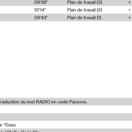
09'38"
Plan de travail (3)
10'14"
Plan de travail (2)
09'43"
Plan de travail (1)
09'43"
13'05"
10'14"
09'38"
10'26"
la traduction du mot RADIO en code Parsons.
de *Duuu