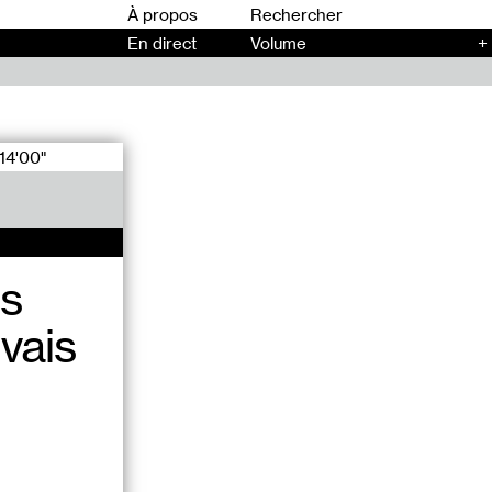
00
À propos
En direct
Volume
+
14'00"
ès
 vais