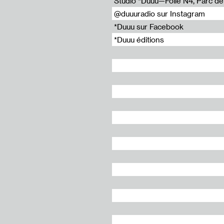
Studio *Duuu—Folie N4, Parc de l
rizur
@duuuradio sur Instagram
ier
*Duuu sur Facebook
*Duuu éditions