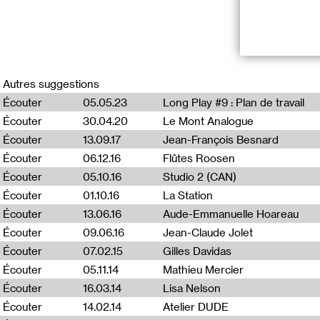
Plan de travail #
Autres suggestions
Le vignoble s’ar
Écouter
05.05.23
Long Play #9 : Plan de travail
laisse le fleuv
Écouter
30.04.20
Le Mont Analogue
cavités immense
venus chez lui. 
Écouter
13.09.17
Jean-François Besnard
carcasses de Bu
Écouter
06.12.16
Flûtes Roosen
cous rouges, aff
raison, se repo
Écouter
05.10.16
Studio 2 (CAN)
nom qu’on leur d
Écouter
01.10.16
La Station
Écouter
13.06.16
Aude-Emmanuelle Hoareau
Écouter
09.06.16
Jean-Claude Jolet
Écouter
07.02.15
Gilles Davidas
Une émission c
Écouter
05.11.14
Mathieu Mercier
Écouter
16.03.14
Lisa Nelson
Avec Maxime Bi
Benoît-Marie Mo
Écouter
14.02.14
Atelier DUDE
et Gaby.