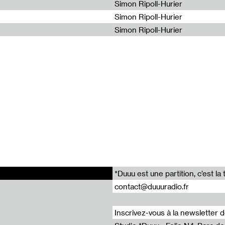
Simon Ripoll-Hurier
Simon Ripoll-Hurier
Simon Ripoll-Hurier
i
rier
*Duuu est une partition, c’est 
etsky
contact@duuuradio.fr
impec
Inscrivez-vous à la newsletter 
oriceau