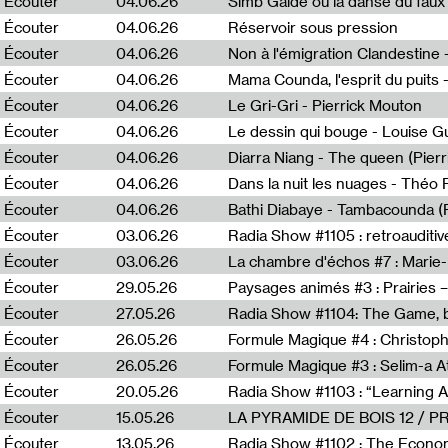
Écouter
04.06.26
Simb Gaïdé ou la danse du faux 
Écouter
04.06.26
Réservoir sous pression
Écouter
04.06.26
Écouter
04.06.26
Mama Counda, l'esprit du puits 
Écouter
04.06.26
Le Gri-Gri - Pierrick Mouton
Écouter
04.06.26
Le dessin qui bouge - Louise 
Écouter
04.06.26
Diarra Niang - The queen (Pier
Écouter
04.06.26
Dans la nuit les nuages - Théo
Écouter
04.06.26
Bathi Diabaye - Tambacounda (P
Écouter
03.06.26
Radia Show #1105 : retroauditiv
Écouter
03.06.26
La chambre d'échos #7 : Marie
Écouter
29.05.26
Écouter
27.05.26
Radia Show #1104: The Game, b
Écouter
26.05.26
Formule Magique #4 : Christoph
Écouter
26.05.26
Formule Magique #3 : Selim-a A
Écouter
20.05.26
Écouter
15.05.26
LA PYRAMIDE DE BOIS 12 / 
Écouter
13.05.26
Radia Show #1102 : The Economi