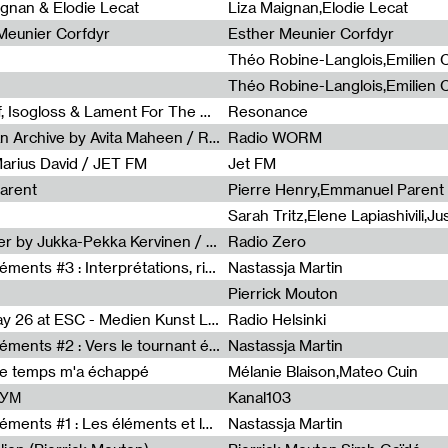
0
ignan & Elodie Lecat
Liza Maignan,Elodie Lecat
 Meunier Corfdyr
Esther Meunier Corfdyr
Radia Show #1111 : Schisma Gulf, Isogloss & Lament For The Old Clock By Harvey Young / Resonance
Resonance
Radia Show #1110 : Freeze, Asian Archive by Avita Maheen / Radio Worm
Radio WORM
Marius David / JET FM
Jet FM
arent
Pierre Henry,Emmanuel Parent
Radia Show #1108 : as or another by Jukka-Pekka Kervinen / Rádio Zero
Radio Zero
Sous le paysage - Habiter les éléments #3 : Interprétations, rituels et symboliques des éléments
Nastassja Martin
Pierrick Mouton
Radia Show #1107 : Art's Birthday 26 at ESC - Medien Kunst Labor
Radio Helsinki
Sous le paysage - Habiter les éléments #2 : Vers le tournant élémentaire
Nastassja Martin
de temps m'a échappé
Mélanie Blaison,Mateo Cuin
ШУМ
Kanal103
Sous le paysage - Habiter les éléments #1 : Les éléments et les débordements du vivant
Nastassja Martin