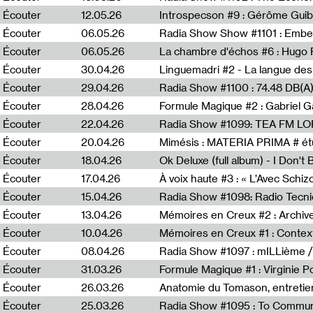
Écouter
12.05.26
Introspecson #9 : Gérôme Guib
Écouter
06.05.26
Écouter
06.05.26
La chambre d'échos #6 : Hugo 
Écouter
30.04.26
Linguemadri #2 - La langue des
Écouter
29.04.26
Écouter
28.04.26
Formule Magique #2 : Gabriel G
Écouter
22.04.26
Radia Show #1099: TEA FM L
Écouter
20.04.26
Mimésis : MATERIA PRIMA # étu
Écouter
18.04.26
Ok Deluxe (full album) - I Don't
Écouter
17.04.26
À voix haute #3 : « L’Avec Schi
Écouter
15.04.26
Écouter
13.04.26
Mémoires en Creux #2 : Archive 
Écouter
10.04.26
Mémoires en Creux #1 : Contex
Écouter
08.04.26
Radia Show #1097 : mILLième /
Écouter
31.03.26
Formule Magique #1 : Virginie P
Écouter
26.03.26
Anatomie du Tomason, entretie
Écouter
25.03.26
Radia Show #1095 : To Commun