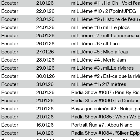
Écouter
21.01.26
mILLième #11 : Hé Oh ! Voici l'ea
Écouter
22.01.26
mILLième #10 : 217pointJPEG
Écouter
23.01.26
mILLième #9 : Histoire de l'eau de
Écouter
24.01.26
mILLième #8 : mILLe plocs
Écouter
25.01.26
mILLième #7 : mILLe morceaux
Écouter
26.01.26
mILLième #6 : sILLure
Écouter
27.01.26
mILLième #5 : Mise à l'eau
Écouter
28.01.26
mILLième #4 : Merle Jam
Écouter
29.01.26
mILLième #3 : miLLe rivières
Écouter
30.01.26
mILLième #2 : Est-ce que la riv
Écouter
31.01.26
mILLième #1 : 217 mètres
Écouter
28.01.26
Radia Show #1087 : Pins By Ri
Écouter
21.01.26
Écouter
21.01.26
Paysages animés #2 : Neige, p
Écouter
21.01.26
Écouter
16.01.26
Portrait Ñun #7 : Abou Niane
Écouter
14.01.26