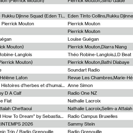
lion (Pierrick Mouton)
Pierrick Mouton,Simb Gaïdé
Non à l'émigration Clandestine - Rukku Djinne Squad (Eden Tinto Collins)
Eden Tinto Collins,Rukku Djinn
- Pierrick Mouton
Pierrick Mouton
Pierrick Mouton
Guégan
Louise Guégan
rick Mouton)
Pierrick Mouton,Diarra Niang
 Robine-Langlois
Théo Robine-Langlois,LD Beat
ierrick Mouton)
Pierrick Mouton,Bathi Diabaye
e
Soundart Radio
-Hélène Lafon
Revue Les Chambres,Marie-Hé
Paysages animés #3 : Prairies – Histoires d’herbes et d’humains
Anne Simon
y D A Calf
Radio One NZ
e Fiat
Nathalie Lacroix
ttalah Chettaoui
Nathalie Lacroix,Selim-a Attala
Radia Show #1103 : “Learning AI How To Dream” by Sebastian Dingens (Radio Campus Bruxelles)
Radio Campus Bruxelles
PRINTEMPS 2026
Sammy Stein
c Trip / Radio Grenouille
Radio Grenouille