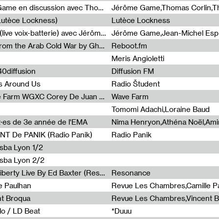
Light turbulences #2 : Jérôme Game en discussion avec Thomas Corlin
(Lutèce Lockness)
Lutèce Lockness
Light turbulences #1 : ON TIME (live voix-batterie) avec Jérôme Game & Jean-Michel Espitallier
Jérôme Game,Jean-Michel Espit
Radia Show #1094 Chronicles from the Arab Cold War by Ghazi Barakat
Reboot.fm
Meris Angioletti
0diffusion
Diffusion FM
s Around Us
Radio Študent
Radia Show #1090 : Radia Wave Farm WGXC Corey De Juan Sherrard Jr Startalk
Wave Farm
Tomomi Adachi,Loraine Baud
nt·es de 3e année de l'EMA
T De PANIK (Radio Panik)
Radio Panik
nsba Lyon 1/2
ensba Lyon 2/2
Radia Show #1088 : Statue Of Liberty Live By Ed Baxter (Resonance)
Resonance
e Paulhan
Revue Les Chambres,Camille P
nt Broqua
Revue Les Chambres,Vincent 
lo / LD Beat
*Duuu