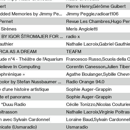
ert
Pierre Henry,Gérôme Guibert
Radia Show Show #1101 : Embedded Memories by Jimmy Peggie / radioart106
Jimmy Peggie,radioart106
Pernet
Revue Les Chambres,Hugo Per
 Sirènes
Meris Angioletti
Radia Show #1100 : 74.48 DB(A) BY IGOR ŠTROMAJER FOR RADIO X
radio x
authier
Nathalie Lacroix,Gabriel Gauthi
ORCA AS A DREAM
TEAFM
de n°4 - Théâtre de l’Aquarium
Francesco Russo,Scuola della Cr
 Believe In Computing
zophrénique »
Radia Show #1098: Radio Tecnicolor by Stefan Nussbaumer & Georg Zichy (Radio Orange 94.0)
Radio Orange 94.0
d'une histoire artistique
Sophie Auger-Grappin
te et panorama
Sophie Auger-Grappin
 *Duuu Radio
oitrasson
Nathalie Lacroix,Virginie Poitra
n avec Sylvain Cardonnel
Loraine Baud,Sylvain Cardonnel
icate (Usmaradio)
Usmaradio