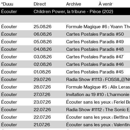
0
*Duuu
Direct
Archive
À venir
Écouter
Children Power, la tribune - Pièce (202)
Écouter
25.08.26
Formule Magique #6 : Yoann T
Écouter
06.08.26
Cartes Postales Paradis #50
Écouter
05.08.26
Cartes Postales Paradis #49
Écouter
04.08.26
Cartes Postales Paradis #48
Écouter
03.08.26
Cartes Postales Paradis #47
Écouter
02.08.26
Cartes Postales Paradis #46
Écouter
01.08.26
Cartes Postales Paradis #45
Écouter
29.07.26
Écouter
28.07.26
Formule Magique #5 : Alix Leras
Écouter
27.07.26
Invitation au 19 #10 : L’harmoni
Écouter
23.07.26
Écouter sans les yeux : Feriel 
Écouter
22.07.26
Écouter
22.07.26
Écouter sans les yeux : Bettin
Écouter
21.07.26
Écouter sans les yeux : Valentin