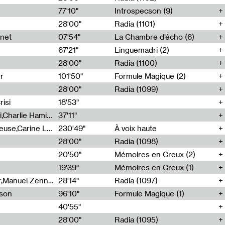
77'10"
Introspecson (9)
28'00"
Radia (1101)
net
07'54"
La Chambre d’écho (6)
67'21"
Linguemadri (2)
28'00"
Radia (1100)
er
101'50"
Formule Magique (2)
28'00"
Radia (1099)
isi
18'53"
Corentin Canesson,Julien Tiberi,Charlie Hamish Jeffery
37'11"
Agathe Boulanger,Sybille Chevreuse,Carine Lendrin,Léna Monnier,Graziela Susin,Camille Zuber
230'49"
À voix haute
28'00"
Radia (1098)
20'50"
Mémoires en Creux (2)
19'39"
Mémoires en Creux (1)
Cécile Tonizzo,Nicolas Couturier,Manuel Zenner,Aquila Lescene,Curtis Coco,Cyril Magnier
28'14"
Radia (1097)
sson
96'10"
Formule Magique (1)
40'55"
28'00"
Radia (1095)