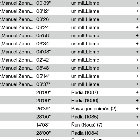
Cécile Tonizzo,Nicolas Couturier,Manuel Zenner,Aquila Lescene,Curtis Coco,Cyril Magnier
00'39"
un mILLième
Cécile Tonizzo,Nicolas Couturier,Manuel Zenner,Aquila Lescene,Curtis Coco,Cyril Magnier
03'12"
un mILLième
Cécile Tonizzo,Nicolas Couturier,Manuel Zenner,Aquila Lescene,Curtis Coco,Cyril Magnier
03'26"
un mILLième
Cécile Tonizzo,Nicolas Couturier,Manuel Zenner,Aquila Lescene,Curtis Coco,Cyril Magnier
03'24"
un mILLième
Cécile Tonizzo,Nicolas Couturier,Manuel Zenner,Aquila Lescene,Curtis Coco,Cyril Magnier
05'58"
un mILLième
Cécile Tonizzo,Nicolas Couturier,Manuel Zenner,Aquila Lescene,Curtis Coco,Cyril Magnier
06'34"
un mILLième
Cécile Tonizzo,Nicolas Couturier,Manuel Zenner,Aquila Lescene,Curtis Coco,Cyril Magnier
04'08"
un mILLième
Cécile Tonizzo,Nicolas Couturier,Manuel Zenner,Aquila Lescene,Curtis Coco,Cyril Magnier
02'42"
un mILLième
Cécile Tonizzo,Nicolas Couturier,Manuel Zenner,Aquila Lescene,Curtis Coco,Cyril Magnier
08'48"
un mILLième
Cécile Tonizzo,Nicolas Couturier,Manuel Zenner,Aquila Lescene,Curtis Coco,Cyril Magnier
05'14"
un mILLième
Cécile Tonizzo,Nicolas Couturier,Manuel Zenner,Aquila Lescene,Curtis Coco,Cyril Magnier
03'37"
un mILLième
28'00"
Radia (1087)
28'00"
Radia (1086)
26'39"
Paysages animés (2)
28'00"
Radia (1085)
14'08"
Ñun (Nous) (7)
28'00"
Radia (1084)