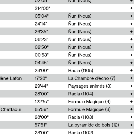
02'08"
Ñun (Nous)
214'08"
e
05'04"
Ñun (Nous)
24'14"
Ñun (Nous)
26'35"
Ñun (Nous)
08'23"
Ñun (Nous)
02'50"
Ñun (Nous)
00'53"
Ñun (Nous)
04'45"
Ñun (Nous)
28'00"
Radia (1105)
lène Lafon
17'28"
La Chambre d’écho (7)
29'44"
Paysages animés (3)
28'00"
Radia (1104)
122'57"
Formule Magique (4)
h Chettaoui
85'59"
Formule Magique (3)
28'00"
Radia (1103)
57'51"
La pyramide de bois (12)
28'00"
Radia (1102)