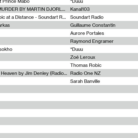
et Prince Mabo
*Duuu
Radia Show #1083 : MUSIC IS MURDER BY MARTIN DJORLEV (KANAL103)
Kanal103
Radia Show #1082 : Spooky Aspic at a Distance - Soundart Radio
Soundart Radio
arkas
Guillaume Constantin
Aurore Portales
Raymond Engramer
ssokho
*Duuu
Zoé Leroux
Thomas Robic
Radia Show #1081: The Wind of Heaven by Jim Denley (Radio One 91 FM)
Radio One NZ
Sarah Banville