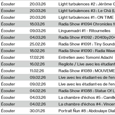
Écouter
20.03.26
Écouter
20.03.26
Light turbulences #3 : Le Châ 
Écouter
20.03.26
Écouter
18.03.26
Écouter
09.03.26
Linguemadri #1 - Ritournelles
Écouter
04.03.26
Radia Show #1092 : 2040by204
Écouter
25.02.26
Radia Show #1091 : Tiny Sound
Écouter
18.02.26
Écouter
17.02.26
Entretien avec Tomomi Adachi
Écouter
16.02.26
Regilote / Live avec les étudia
Écouter
11.02.26
Radia Show #1089 : MOUVEMEN
Écouter
09.02.26
Live avec les étudiant·es de l'e
Écouter
09.02.26
Live avec les étudiant·es de l'
Écouter
04.02.26
Écouter
04.03.26
La chambre d'échos #5 : Camill
Écouter
04.02.26
La chambre d'échos #4 : Vince
Écouter
30.01.26
Portrait Ñun #8 : Abdoulaye Dial