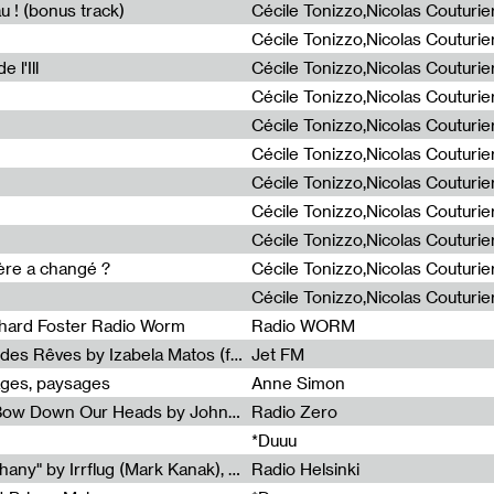
u ! (bonus track)
 l'Ill
ière a changé ?
chard Foster Radio Worm
Radio WORM
Radia Show #1086 : La Couleur des Rêves by Izabela Matos (for Jet FM)
Jet FM
ages, paysages
Anne Simon
Radia Show #1085 : When We Bow Down Our Heads by John Roach (Radia edit, Rádio Zero)
Radio Zero
*Duuu
Radia Show #1084 : "Silver Epiphany" by Irrflug (Mark Kanak), featuring Jarboe and Blixa Bargeld (for Radio Helsinki)
Radio Helsinki