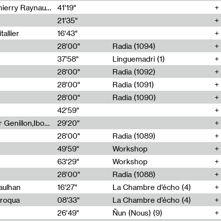
Jérôme Game,Thomas Corlin,Thierry Raynaud,Hubert Colas
41'19"
21'35"
allier
16'43"
28'00"
Radia (1094)
37'58"
Linguemadri (1)
28'00"
Radia (1092)
28'00"
Radia (1091)
28'00"
Radia (1090)
42'59"
Nima Henryon,Athéna Noël,Amir Genillon,Ibourayane Ahmadi,Manelle Cherrih,Honorine Gibello,John Weeber,Manon Joseph
29'20"
28'00"
Radia (1089)
49'59"
Workshop
63'29"
Workshop
28'00"
Radia (1088)
aulhan
16'27"
La Chambre d’écho (4)
Broqua
08'33"
La Chambre d’écho (4)
26'49"
Ñun (Nous) (9)