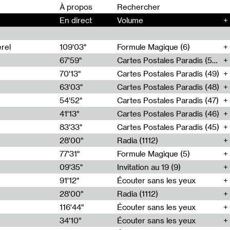
00
À propos
En direct
Volume
+
rel
109'03"
Formule Magique (6)
67'59"
Cartes Postales Paradis (50)
70'13"
Cartes Postales Paradis (49)
63'03"
Cartes Postales Paradis (48)
54'52"
Cartes Postales Paradis (47)
41'13"
Cartes Postales Paradis (46)
83'33"
Cartes Postales Paradis (45)
28'00"
Radia (1112)
77'31"
Formule Magique (5)
09'35"
Invitation au 19 (9)
91'12"
Écouter sans les yeux
28'00"
Radia (1112)
116'44"
Écouter sans les yeux
34'10"
Écouter sans les yeux