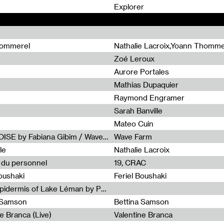
0
Explorer
hommerel
Nathalie Lacroix,Yoann Thomme
Zoé Leroux
Aurore Portales
Mathias Dupaquier
Raymond Engramer
Sarah Banville
Mateo Cuin
Radia Show #1113 : FOSSIL///NOISE by Fabiana Gibim / Wave Farm
Wave Farm
le
Nathalie Lacroix
e du personnel
19, CRAC
Boushaki
Feriel Boushaki
Radia Show #1112 : The Sonic Epidermis of Lake Léman by Paul Courlet / Guest Slot
a Samson
Bettina Samson
e Branca (Live)
Valentine Branca