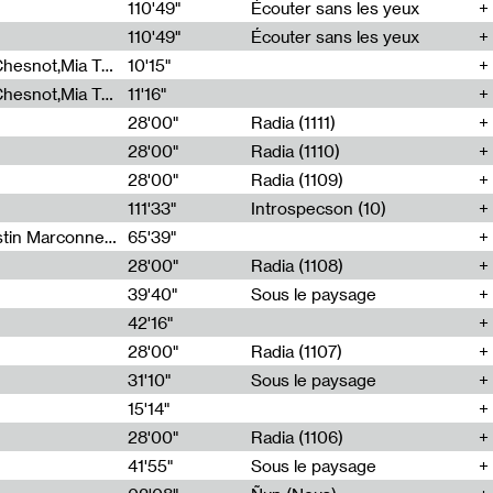
00
110'49"
Écouter sans les yeux
110'49"
Écouter sans les yeux
Théo Robine-Langlois,Emilien Chesnot,Mia Trabalon
10'15"
Théo Robine-Langlois,Emilien Chesnot,Mia Trabalon
11'16"
28'00"
Radia (1111)
28'00"
Radia (1110)
28'00"
Radia (1109)
111'33"
Introspecson (10)
Sarah Tritz,Elene Lapiashivili,Justin Marconnet,Mateo Cuche,Esther Lechevalier,Suzie Lecroart,Romance Castelet
65'39"
28'00"
Radia (1108)
39'40"
Sous le paysage
42'16"
28'00"
Radia (1107)
31'10"
Sous le paysage
15'14"
28'00"
Radia (1106)
41'55"
Sous le paysage