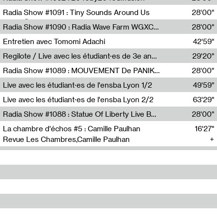
Diffusion FM
Radia Show #1091 : Tiny Sounds Around Us
28'00"
Radio Študent
Radia Show #1090 : Radia Wave Farm WGXC Corey De Juan Sherrard Jr Startalk
28'00"
Wave Farm
Entretien avec Tomomi Adachi
42'59"
Tomomi Adachi,Loraine Baud
Regilote / Live avec les étudiant·es de 3e année de l'EMA
29'20"
Nima Henryon,Athéna Noël,Amir Genillon,Ibourayane Ahmadi,Manelle Cherrih,Honorine Gibello,John Weeber,Manon Joseph
Radia Show #1089 : MOUVEMENT De PANIK (Radio Panik)
28'00"
Radio Panik
Live avec les étudiant·es de l'ensba Lyon 1/2
49'59"
Live avec les étudiant·es de l'ensba Lyon 2/2
63'29"
Radia Show #1088 : Statue Of Liberty Live By Ed Baxter (Resonance)
28'00"
Resonance
La chambre d'échos #5 : Camille Paulhan
16'27"
Revue Les Chambres,Camille Paulhan