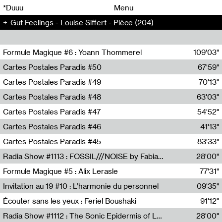
00
00
*Duuu
Menu
Gut Feelings - Louise Siffert - Pièce (204)
00
00
Formule Magique #6 : Yoann Thommerel
109'03"
Nathalie Lacroix,Yoann Thommerel
Cartes Postales Paradis #50
67'59"
Zoé Leroux
Cartes Postales Paradis #49
70'13"
Aurore Portales
Cartes Postales Paradis #48
63'03"
Mathias Dupaquier
Cartes Postales Paradis #47
54'52"
Raymond Engramer
Cartes Postales Paradis #46
41'13"
Sarah Banville
Cartes Postales Paradis #45
83'33"
Mateo Cuin
Radia Show #1113 : FOSSIL///NOISE by Fabiana Gibim / Wave Farm
28'00"
Wave Farm
Formule Magique #5 : Alix Lerasle
77'31"
Nathalie Lacroix
Invitation au 19 #10 : L’harmonie du personnel
09'35"
19, CRAC
Écouter sans les yeux : Feriel Boushaki
91'12"
Feriel Boushaki
Radia Show #1112 : The Sonic Epidermis of Lake Léman by Paul Courlet / Guest Slot
28'00"