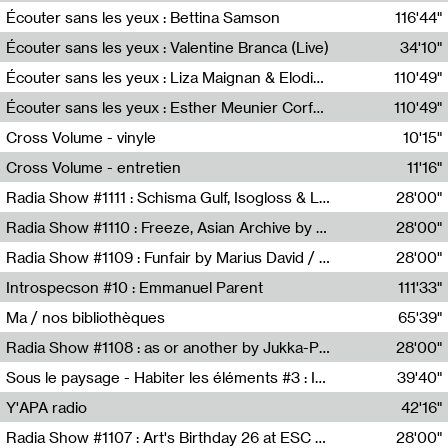
Écouter sans les yeux : Bettina Samson
116'44"
Bettina Samson
Écouter sans les yeux : Valentine Branca (Live)
34'10"
Valentine Branca
Écouter sans les yeux : Liza Maignan & Elodie Lecat
110'49"
Liza Maignan,Elodie Lecat
Écouter sans les yeux : Esther Meunier Corfdyr
110'49"
Esther Meunier Corfdyr
Cross Volume - vinyle
10'15"
Théo Robine-Langlois,Emilien Chesnot,Mia Trabalon
Cross Volume - entretien
11'16"
Théo Robine-Langlois,Emilien Chesnot,Mia Trabalon
Radia Show #1111 : Schisma Gulf, Isogloss & Lament For The Old Clock By Harvey Young / Resonance
28'00"
Resonance
Radia Show #1110 : Freeze, Asian Archive by Avita Maheen / Radio Worm
28'00"
Radio WORM
Radia Show #1109 : Funfair by Marius David / JET FM
28'00"
Jet FM
Introspecson #10 : Emmanuel Parent
111'33"
Pierre Henry,Emmanuel Parent
Ma / nos bibliothèques
65'39"
Sarah Tritz,Elene Lapiashivili,Justin Marconnet,Mateo Cuche,Esther Lechevalier,Suzie Lecroart,Romance Castelet
Radia Show #1108 : as or another by Jukka-Pekka Kervinen / Rádio Zero
28'00"
Radio Zero
Sous le paysage - Habiter les éléments #3 : Interprétations, rituels et symboliques des éléments
39'40"
Nastassja Martin
Y'APA radio
42'16"
Pierrick Mouton
Radia Show #1107 : Art's Birthday 26 at ESC - Medien Kunst Labor
28'00"