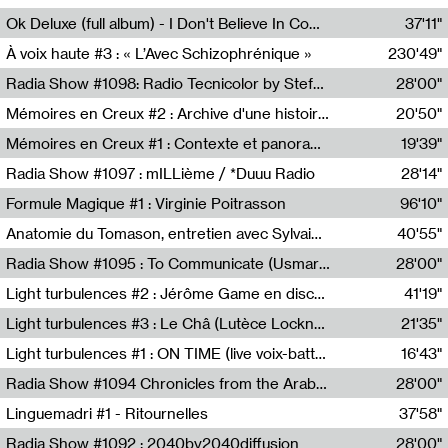
Francesco Russo,Scuola della Crisi
Ok Deluxe (full album) - I Don't Believe In Computing
37'11"
Corentin Canesson,Julien Tiberi,Charlie Hamish Jeffery
À voix haute #3 : « L’Avec Schizophrénique »
230'49"
Agathe Boulanger,Sybille Chevreuse,Carine Lendrin,Léna Monnier,Graziela Susin,Camille Zuber
Radia Show #1098: Radio Tecnicolor by Stefan Nussbaumer & Georg Zichy (Radio Orange 94.0)
28'00"
Radio Orange 94.0
Mémoires en Creux #2 : Archive d'une histoire artistique
20'50"
Sophie Auger-Grappin
Mémoires en Creux #1 : Contexte et panorama
19'39"
Sophie Auger-Grappin
Radia Show #1097 : mILLième / *Duuu Radio
28'14"
Cécile Tonizzo,Nicolas Couturier,Manuel Zenner,Aquila Lescene,Curtis Coco,Cyril Magnier
Formule Magique #1 : Virginie Poitrasson
96'10"
Nathalie Lacroix,Virginie Poitrasson
Anatomie du Tomason, entretien avec Sylvain Cardonnel
40'55"
Loraine Baud,Sylvain Cardonnel
Radia Show #1095 : To Communicate (Usmaradio)
28'00"
Usmaradio
Light turbulences #2 : Jérôme Game en discussion avec Thomas Corlin
41'19"
Jérôme Game,Thomas Corlin,Thierry Raynaud,Hubert Colas
Light turbulences #3 : Le Châ (Lutèce Lockness)
21'35"
Lutèce Lockness
Light turbulences #1 : ON TIME (live voix-batterie) avec Jérôme Game & Jean-Michel Espitallier
16'43"
Jérôme Game,Jean-Michel Espitallier
Radia Show #1094 Chronicles from the Arab Cold War by Ghazi Barakat
28'00"
Reboot.fm
Linguemadri #1 - Ritournelles
37'58"
Meris Angioletti
Radia Show #1092 : 2040by2040diffusion
28'00"