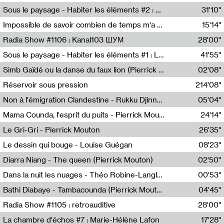
Radio Helsinki
Sous le paysage - Habiter les éléments #2 : Vers le tournant élémentaire
31'10"
Nastassja Martin
Impossible de savoir combien de temps m'a échappé
15'14"
Mélanie Blaison,Mateo Cuin
Radia Show #1106 : Kanal103 ШУМ
28'00"
Kanal103
Sous le paysage - Habiter les éléments #1 : Les éléments et les débordements du vivant
41'55"
Nastassja Martin
Simb Gaïdé ou la danse du faux lion (Pierrick Mouton)
02'08"
Pierrick Mouton,Simb Gaïdé
Réservoir sous pression
214'08"
Non à l'émigration Clandestine - Rukku Djinne Squad (Eden Tinto Collins)
05'04"
Eden Tinto Collins,Rukku Djinne
Mama Counda, l'esprit du puits - Pierrick Mouton
24'14"
Pierrick Mouton
Le Gri-Gri - Pierrick Mouton
26'35"
Pierrick Mouton
Le dessin qui bouge - Louise Guégan
08'23"
Louise Guégan
Diarra Niang - The queen (Pierrick Mouton)
02'50"
Pierrick Mouton,Diarra Niang
Dans la nuit les nuages - Théo Robine-Langlois
00'53"
Théo Robine-Langlois,LD Beat
Bathi Diabaye - Tambacounda (Pierrick Mouton)
04'45"
Pierrick Mouton,Bathi Diabaye
Radia Show #1105 : retroauditive
28'00"
Soundart Radio
La chambre d'échos #7 : Marie-Hélène Lafon
17'28"