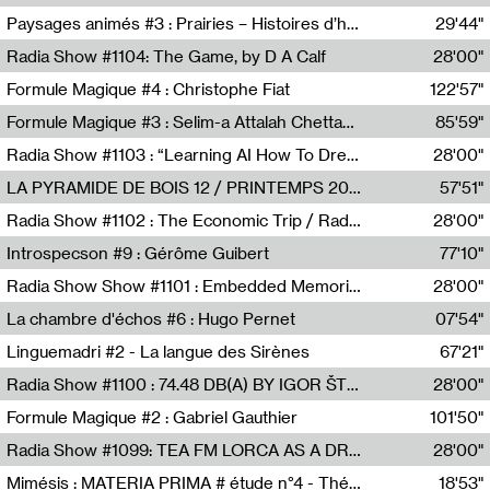
Revue Les Chambres,Marie-Hélène Lafon
Paysages animés #3 : Prairies – Histoires d’herbes et d’humains
29'44"
Anne Simon
Radia Show #1104: The Game, by D A Calf
28'00"
Radio One NZ
Formule Magique #4 : Christophe Fiat
122'57"
Nathalie Lacroix
Formule Magique #3 : Selim-a Attalah Chettaoui
85'59"
Nathalie Lacroix,Selim-a Attalah Chettaoui
Radia Show #1103 : “Learning AI How To Dream” by Sebastian Dingens (Radio Campus Bruxelles)
28'00"
Radio Campus Bruxelles
LA PYRAMIDE DE BOIS 12 / PRINTEMPS 2026
57'51"
Sammy Stein
Radia Show #1102 : The Economic Trip / Radio Grenouille
28'00"
Radio Grenouille
Introspecson #9 : Gérôme Guibert
77'10"
Pierre Henry,Gérôme Guibert
Radia Show Show #1101 : Embedded Memories by Jimmy Peggie / radioart106
28'00"
Jimmy Peggie,radioart106
La chambre d'échos #6 : Hugo Pernet
07'54"
Revue Les Chambres,Hugo Pernet
Linguemadri #2 - La langue des Sirènes
67'21"
Meris Angioletti
Radia Show #1100 : 74.48 DB(A) BY IGOR ŠTROMAJER FOR RADIO X
28'00"
radio x
Formule Magique #2 : Gabriel Gauthier
101'50"
Nathalie Lacroix,Gabriel Gauthier
Radia Show #1099: TEA FM LORCA AS A DREAM
28'00"
TEAFM
Mimésis : MATERIA PRIMA # étude n°4 - Théâtre de l’Aquarium
18'53"