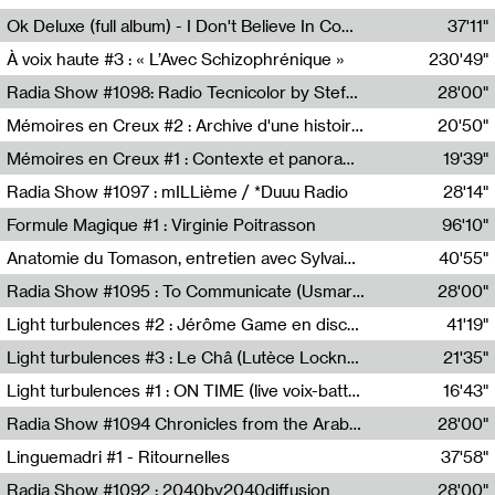
Francesco Russo,Scuola della Crisi
Ok Deluxe (full album) - I Don't Believe In Computing
37'11"
Corentin Canesson,Julien Tiberi,Charlie Hamish Jeffery
À voix haute #3 : « L’Avec Schizophrénique »
230'49"
Agathe Boulanger,Sybille Chevreuse,Carine Lendrin,Léna Monnier,Graziela Susin,Camille Zuber
Radia Show #1098: Radio Tecnicolor by Stefan Nussbaumer & Georg Zichy (Radio Orange 94.0)
28'00"
Radio Orange 94.0
Mémoires en Creux #2 : Archive d'une histoire artistique
20'50"
Sophie Auger-Grappin
Mémoires en Creux #1 : Contexte et panorama
19'39"
Sophie Auger-Grappin
Radia Show #1097 : mILLième / *Duuu Radio
28'14"
Cécile Tonizzo,Nicolas Couturier,Manuel Zenner,Aquila Lescene,Curtis Coco,Cyril Magnier
Formule Magique #1 : Virginie Poitrasson
96'10"
Nathalie Lacroix,Virginie Poitrasson
Anatomie du Tomason, entretien avec Sylvain Cardonnel
40'55"
Loraine Baud,Sylvain Cardonnel
Radia Show #1095 : To Communicate (Usmaradio)
28'00"
Usmaradio
Light turbulences #2 : Jérôme Game en discussion avec Thomas Corlin
41'19"
Jérôme Game,Thomas Corlin,Thierry Raynaud,Hubert Colas
Light turbulences #3 : Le Châ (Lutèce Lockness)
21'35"
Lutèce Lockness
Light turbulences #1 : ON TIME (live voix-batterie) avec Jérôme Game & Jean-Michel Espitallier
16'43"
Jérôme Game,Jean-Michel Espitallier
Radia Show #1094 Chronicles from the Arab Cold War by Ghazi Barakat
28'00"
Reboot.fm
Linguemadri #1 - Ritournelles
37'58"
Meris Angioletti
Radia Show #1092 : 2040by2040diffusion
28'00"