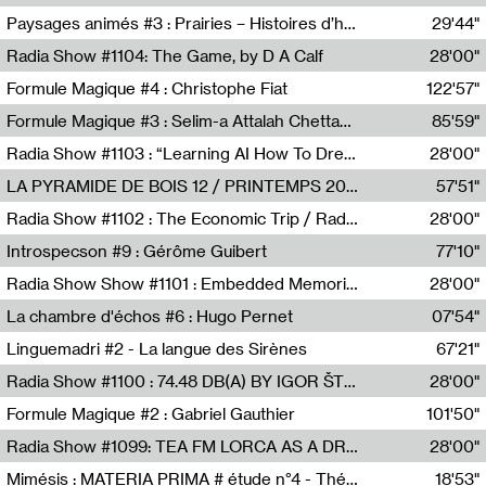
Revue Les Chambres,Marie-Hélène Lafon
Paysages animés #3 : Prairies – Histoires d’herbes et d’humains
29'44"
Anne Simon
Radia Show #1104: The Game, by D A Calf
28'00"
Radio One NZ
Formule Magique #4 : Christophe Fiat
122'57"
Nathalie Lacroix
Formule Magique #3 : Selim-a Attalah Chettaoui
85'59"
Nathalie Lacroix,Selim-a Attalah Chettaoui
Radia Show #1103 : “Learning AI How To Dream” by Sebastian Dingens (Radio Campus Bruxelles)
28'00"
Radio Campus Bruxelles
LA PYRAMIDE DE BOIS 12 / PRINTEMPS 2026
57'51"
Sammy Stein
Radia Show #1102 : The Economic Trip / Radio Grenouille
28'00"
Radio Grenouille
Introspecson #9 : Gérôme Guibert
77'10"
Pierre Henry,Gérôme Guibert
Radia Show Show #1101 : Embedded Memories by Jimmy Peggie / radioart106
28'00"
Jimmy Peggie,radioart106
La chambre d'échos #6 : Hugo Pernet
07'54"
Revue Les Chambres,Hugo Pernet
Linguemadri #2 - La langue des Sirènes
67'21"
Meris Angioletti
Radia Show #1100 : 74.48 DB(A) BY IGOR ŠTROMAJER FOR RADIO X
28'00"
radio x
Formule Magique #2 : Gabriel Gauthier
101'50"
Nathalie Lacroix,Gabriel Gauthier
Radia Show #1099: TEA FM LORCA AS A DREAM
28'00"
TEAFM
Mimésis : MATERIA PRIMA # étude n°4 - Théâtre de l’Aquarium
18'53"