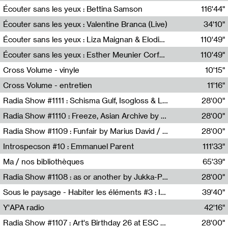
Écouter sans les yeux : Bettina Samson
116'44"
Bettina Samson
Écouter sans les yeux : Valentine Branca (Live)
34'10"
Valentine Branca
Écouter sans les yeux : Liza Maignan & Elodie Lecat
110'49"
Liza Maignan,Elodie Lecat
Écouter sans les yeux : Esther Meunier Corfdyr
110'49"
Esther Meunier Corfdyr
Cross Volume - vinyle
10'15"
Théo Robine-Langlois,Emilien Chesnot,Mia Trabalon
Cross Volume - entretien
11'16"
Théo Robine-Langlois,Emilien Chesnot,Mia Trabalon
Radia Show #1111 : Schisma Gulf, Isogloss & Lament For The Old Clock By Harvey Young / Resonance
28'00"
Resonance
Radia Show #1110 : Freeze, Asian Archive by Avita Maheen / Radio Worm
28'00"
Radio WORM
Radia Show #1109 : Funfair by Marius David / JET FM
28'00"
Jet FM
Introspecson #10 : Emmanuel Parent
111'33"
Pierre Henry,Emmanuel Parent
Ma / nos bibliothèques
65'39"
Sarah Tritz,Elene Lapiashivili,Justin Marconnet,Mateo Cuche,Esther Lechevalier,Suzie Lecroart,Romance Castelet
Radia Show #1108 : as or another by Jukka-Pekka Kervinen / Rádio Zero
28'00"
Radio Zero
Sous le paysage - Habiter les éléments #3 : Interprétations, rituels et symboliques des éléments
39'40"
Nastassja Martin
Y'APA radio
42'16"
Pierrick Mouton
Radia Show #1107 : Art's Birthday 26 at ESC - Medien Kunst Labor
28'00"