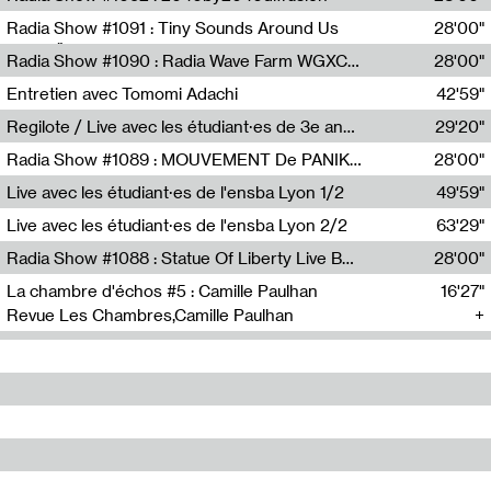
Diffusion FM
Radia Show #1091 : Tiny Sounds Around Us
28'00"
Radio Študent
Radia Show #1090 : Radia Wave Farm WGXC Corey De Juan Sherrard Jr Startalk
28'00"
Wave Farm
Entretien avec Tomomi Adachi
42'59"
Tomomi Adachi,Loraine Baud
Regilote / Live avec les étudiant·es de 3e année de l'EMA
29'20"
Nima Henryon,Athéna Noël,Amir Genillon,Ibourayane Ahmadi,Manelle Cherrih,Honorine Gibello,John Weeber,Manon Joseph
Radia Show #1089 : MOUVEMENT De PANIK (Radio Panik)
28'00"
Radio Panik
Live avec les étudiant·es de l'ensba Lyon 1/2
49'59"
Live avec les étudiant·es de l'ensba Lyon 2/2
63'29"
Radia Show #1088 : Statue Of Liberty Live By Ed Baxter (Resonance)
28'00"
Resonance
La chambre d'échos #5 : Camille Paulhan
16'27"
Revue Les Chambres,Camille Paulhan