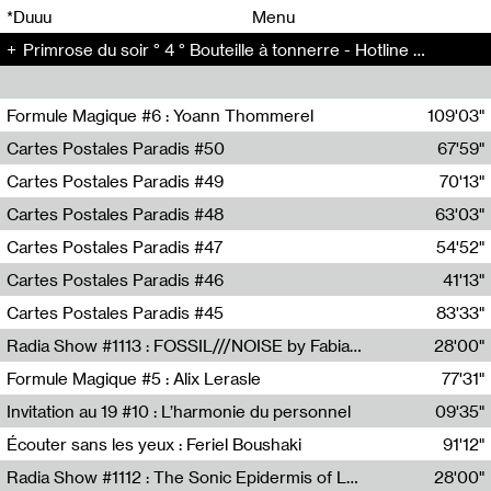
00
00
*Duuu
Menu
Primrose du soir ° 4 ° Bouteille à tonnerre - Hotline At the same time (4)
00
00
Formule Magique #6 : Yoann Thommerel
109'03"
Nathalie Lacroix,Yoann Thommerel
Cartes Postales Paradis #50
67'59"
Zoé Leroux
Cartes Postales Paradis #49
70'13"
Aurore Portales
Cartes Postales Paradis #48
63'03"
Mathias Dupaquier
Cartes Postales Paradis #47
54'52"
Raymond Engramer
Cartes Postales Paradis #46
41'13"
Sarah Banville
Cartes Postales Paradis #45
83'33"
Mateo Cuin
Radia Show #1113 : FOSSIL///NOISE by Fabiana Gibim / Wave Farm
28'00"
Wave Farm
Formule Magique #5 : Alix Lerasle
77'31"
Nathalie Lacroix
Invitation au 19 #10 : L’harmonie du personnel
09'35"
19, CRAC
Écouter sans les yeux : Feriel Boushaki
91'12"
Feriel Boushaki
Radia Show #1112 : The Sonic Epidermis of Lake Léman by Paul Courlet / Guest Slot
28'00"