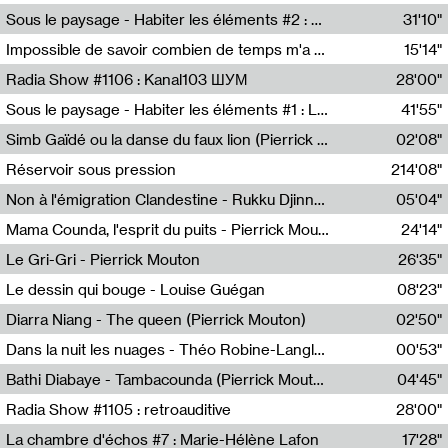
Radio Helsinki
Sous le paysage - Habiter les éléments #2 : Vers le tournant élémentaire
31'10"
Nastassja Martin
Impossible de savoir combien de temps m'a échappé
15'14"
Mélanie Blaison,Mateo Cuin
Radia Show #1106 : Kanal103 ШУМ
28'00"
Kanal103
Sous le paysage - Habiter les éléments #1 : Les éléments et les débordements du vivant
41'55"
Nastassja Martin
Simb Gaïdé ou la danse du faux lion (Pierrick Mouton)
02'08"
Pierrick Mouton,Simb Gaïdé
Réservoir sous pression
214'08"
Non à l'émigration Clandestine - Rukku Djinne Squad (Eden Tinto Collins)
05'04"
Eden Tinto Collins,Rukku Djinne
Mama Counda, l'esprit du puits - Pierrick Mouton
24'14"
Pierrick Mouton
Le Gri-Gri - Pierrick Mouton
26'35"
Pierrick Mouton
Le dessin qui bouge - Louise Guégan
08'23"
Louise Guégan
Diarra Niang - The queen (Pierrick Mouton)
02'50"
Pierrick Mouton,Diarra Niang
Dans la nuit les nuages - Théo Robine-Langlois
00'53"
Théo Robine-Langlois,LD Beat
Bathi Diabaye - Tambacounda (Pierrick Mouton)
04'45"
Pierrick Mouton,Bathi Diabaye
Radia Show #1105 : retroauditive
28'00"
Soundart Radio
La chambre d'échos #7 : Marie-Hélène Lafon
17'28"