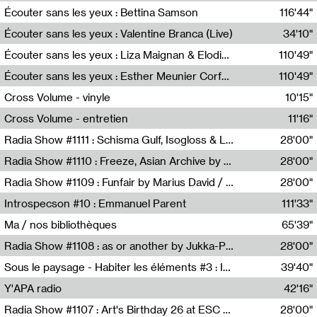
Écouter sans les yeux : Bettina Samson
116'44"
Bettina Samson
Écouter sans les yeux : Valentine Branca (Live)
34'10"
Valentine Branca
Écouter sans les yeux : Liza Maignan & Elodie Lecat
110'49"
Liza Maignan,Elodie Lecat
Écouter sans les yeux : Esther Meunier Corfdyr
110'49"
Esther Meunier Corfdyr
Cross Volume - vinyle
10'15"
Théo Robine-Langlois,Emilien Chesnot,Mia Trabalon
Cross Volume - entretien
11'16"
Théo Robine-Langlois,Emilien Chesnot,Mia Trabalon
Radia Show #1111 : Schisma Gulf, Isogloss & Lament For The Old Clock By Harvey Young / Resonance
28'00"
Resonance
Radia Show #1110 : Freeze, Asian Archive by Avita Maheen / Radio Worm
28'00"
Radio WORM
Radia Show #1109 : Funfair by Marius David / JET FM
28'00"
Jet FM
Introspecson #10 : Emmanuel Parent
111'33"
Pierre Henry,Emmanuel Parent
Ma / nos bibliothèques
65'39"
Sarah Tritz,Elene Lapiashivili,Justin Marconnet,Mateo Cuche,Esther Lechevalier,Suzie Lecroart,Romance Castelet
Radia Show #1108 : as or another by Jukka-Pekka Kervinen / Rádio Zero
28'00"
Radio Zero
Sous le paysage - Habiter les éléments #3 : Interprétations, rituels et symboliques des éléments
39'40"
Nastassja Martin
Y'APA radio
42'16"
Pierrick Mouton
Radia Show #1107 : Art's Birthday 26 at ESC - Medien Kunst Labor
28'00"