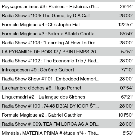
Revue Les Chambres,Marie-Hélène Lafon
Paysages animés #3 : Prairies – Histoires d’herbes et d’humains
29'44"
Anne Simon
Radia Show #1104: The Game, by D A Calf
28'00"
Radio One NZ
Formule Magique #4 : Christophe Fiat
122'57"
Nathalie Lacroix
Formule Magique #3 : Selim-a Attalah Chettaoui
85'59"
Nathalie Lacroix,Selim-a Attalah Chettaoui
Radia Show #1103 : “Learning AI How To Dream” by Sebastian Dingens (Radio Campus Bruxelles)
28'00"
Radio Campus Bruxelles
LA PYRAMIDE DE BOIS 12 / PRINTEMPS 2026
57'51"
Sammy Stein
Radia Show #1102 : The Economic Trip / Radio Grenouille
28'00"
Radio Grenouille
Introspecson #9 : Gérôme Guibert
77'10"
Pierre Henry,Gérôme Guibert
Radia Show Show #1101 : Embedded Memories by Jimmy Peggie / radioart106
28'00"
Jimmy Peggie,radioart106
La chambre d'échos #6 : Hugo Pernet
07'54"
Revue Les Chambres,Hugo Pernet
Linguemadri #2 - La langue des Sirènes
67'21"
Meris Angioletti
Radia Show #1100 : 74.48 DB(A) BY IGOR ŠTROMAJER FOR RADIO X
28'00"
radio x
Formule Magique #2 : Gabriel Gauthier
101'50"
Nathalie Lacroix,Gabriel Gauthier
Radia Show #1099: TEA FM LORCA AS A DREAM
28'00"
TEAFM
Mimésis : MATERIA PRIMA # étude n°4 - Théâtre de l’Aquarium
18'53"