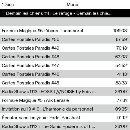
00
00
*Duuu
Menu
Demain les chiens #4 : Le refuge - Demain les chiens (4)
00
00
Formule Magique #6 : Yoann Thommerel
109'03"
Nathalie Lacroix,Yoann Thommerel
Cartes Postales Paradis #50
67'59"
Zoé Leroux
Cartes Postales Paradis #49
70'13"
Aurore Portales
Cartes Postales Paradis #48
63'03"
Mathias Dupaquier
Cartes Postales Paradis #47
54'52"
Raymond Engramer
Cartes Postales Paradis #46
41'13"
Sarah Banville
Cartes Postales Paradis #45
83'33"
Mateo Cuin
Radia Show #1113 : FOSSIL///NOISE by Fabiana Gibim / Wave Farm
28'00"
Wave Farm
Formule Magique #5 : Alix Lerasle
77'31"
Nathalie Lacroix
Invitation au 19 #10 : L’harmonie du personnel
09'35"
19, CRAC
Écouter sans les yeux : Feriel Boushaki
91'12"
Feriel Boushaki
Radia Show #1112 : The Sonic Epidermis of Lake Léman by Paul Courlet / Guest Slot
28'00"