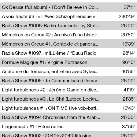
Francesco Russo,Scuola della Crisi
Ok Deluxe (full album) - I Don't Believe In Computing
37'11"
Corentin Canesson,Julien Tiberi,Charlie Hamish Jeffery
À voix haute #3 : « L’Avec Schizophrénique »
230'49"
Agathe Boulanger,Sybille Chevreuse,Carine Lendrin,Léna Monnier,Graziela Susin,Camille Zuber
Radia Show #1098: Radio Tecnicolor by Stefan Nussbaumer & Georg Zichy (Radio Orange 94.0)
28'00"
Radio Orange 94.0
Mémoires en Creux #2 : Archive d'une histoire artistique
20'50"
Sophie Auger-Grappin
Mémoires en Creux #1 : Contexte et panorama
19'39"
Sophie Auger-Grappin
Radia Show #1097 : mILLième / *Duuu Radio
28'14"
Cécile Tonizzo,Nicolas Couturier,Manuel Zenner,Aquila Lescene,Curtis Coco,Cyril Magnier
Formule Magique #1 : Virginie Poitrasson
96'10"
Nathalie Lacroix,Virginie Poitrasson
Anatomie du Tomason, entretien avec Sylvain Cardonnel
40'55"
Loraine Baud,Sylvain Cardonnel
Radia Show #1095 : To Communicate (Usmaradio)
28'00"
Usmaradio
Light turbulences #2 : Jérôme Game en discussion avec Thomas Corlin
41'19"
Jérôme Game,Thomas Corlin,Thierry Raynaud,Hubert Colas
Light turbulences #3 : Le Châ (Lutèce Lockness)
21'35"
Lutèce Lockness
Light turbulences #1 : ON TIME (live voix-batterie) avec Jérôme Game & Jean-Michel Espitallier
16'43"
Jérôme Game,Jean-Michel Espitallier
Radia Show #1094 Chronicles from the Arab Cold War by Ghazi Barakat
28'00"
Reboot.fm
Linguemadri #1 - Ritournelles
37'58"
Meris Angioletti
Radia Show #1092 : 2040by2040diffusion
28'00"