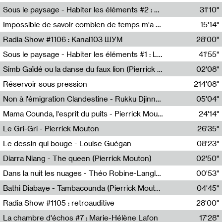
Radio Helsinki
Sous le paysage - Habiter les éléments #2 : Vers le tournant élémentaire
31'10"
Nastassja Martin
Impossible de savoir combien de temps m'a échappé
15'14"
Mélanie Blaison,Mateo Cuin
Radia Show #1106 : Kanal103 ШУМ
28'00"
Kanal103
Sous le paysage - Habiter les éléments #1 : Les éléments et les débordements du vivant
41'55"
Nastassja Martin
Simb Gaïdé ou la danse du faux lion (Pierrick Mouton)
02'08"
Pierrick Mouton,Simb Gaïdé
Réservoir sous pression
214'08"
Non à l'émigration Clandestine - Rukku Djinne Squad (Eden Tinto Collins)
05'04"
Eden Tinto Collins,Rukku Djinne
Mama Counda, l'esprit du puits - Pierrick Mouton
24'14"
Pierrick Mouton
Le Gri-Gri - Pierrick Mouton
26'35"
Pierrick Mouton
Le dessin qui bouge - Louise Guégan
08'23"
Louise Guégan
Diarra Niang - The queen (Pierrick Mouton)
02'50"
Pierrick Mouton,Diarra Niang
Dans la nuit les nuages - Théo Robine-Langlois
00'53"
Théo Robine-Langlois,LD Beat
Bathi Diabaye - Tambacounda (Pierrick Mouton)
04'45"
Pierrick Mouton,Bathi Diabaye
Radia Show #1105 : retroauditive
28'00"
Soundart Radio
La chambre d'échos #7 : Marie-Hélène Lafon
17'28"