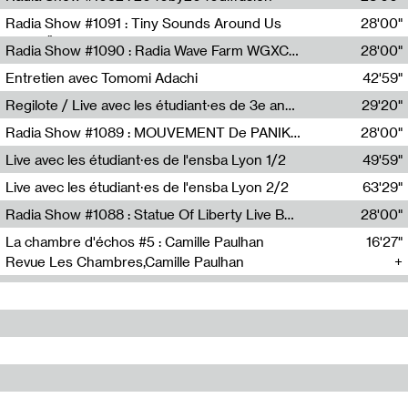
Diffusion FM
Radia Show #1091 : Tiny Sounds Around Us
28'00"
Radio Študent
Radia Show #1090 : Radia Wave Farm WGXC Corey De Juan Sherrard Jr Startalk
28'00"
Wave Farm
Entretien avec Tomomi Adachi
42'59"
Tomomi Adachi,Loraine Baud
Regilote / Live avec les étudiant·es de 3e année de l'EMA
29'20"
Nima Henryon,Athéna Noël,Amir Genillon,Ibourayane Ahmadi,Manelle Cherrih,Honorine Gibello,John Weeber,Manon Joseph
Radia Show #1089 : MOUVEMENT De PANIK (Radio Panik)
28'00"
Radio Panik
Live avec les étudiant·es de l'ensba Lyon 1/2
49'59"
Live avec les étudiant·es de l'ensba Lyon 2/2
63'29"
Radia Show #1088 : Statue Of Liberty Live By Ed Baxter (Resonance)
28'00"
Resonance
La chambre d'échos #5 : Camille Paulhan
16'27"
Revue Les Chambres,Camille Paulhan