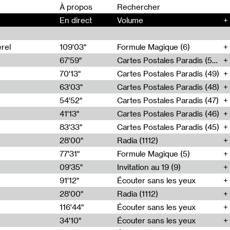
00
À propos
En direct
Volume
+
rel
109'03"
Formule Magique (6)
67'59"
Cartes Postales Paradis (50)
70'13"
Cartes Postales Paradis (49)
63'03"
Cartes Postales Paradis (48)
54'52"
Cartes Postales Paradis (47)
41'13"
Cartes Postales Paradis (46)
83'33"
Cartes Postales Paradis (45)
28'00"
Radia (1112)
77'31"
Formule Magique (5)
09'35"
Invitation au 19 (9)
91'12"
Écouter sans les yeux
28'00"
Radia (1112)
116'44"
Écouter sans les yeux
34'10"
Écouter sans les yeux