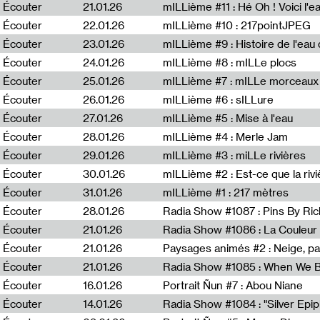
Écouter
21.01.26
mILLième #11 : Hé Oh ! Voici l'ea
Écouter
22.01.26
mILLième #10 : 217pointJPEG
Écouter
23.01.26
mILLième #9 : Histoire de l'eau de
Écouter
24.01.26
mILLième #8 : mILLe plocs
Écouter
25.01.26
mILLième #7 : mILLe morceaux
Écouter
26.01.26
mILLième #6 : sILLure
Écouter
27.01.26
mILLième #5 : Mise à l'eau
Écouter
28.01.26
mILLième #4 : Merle Jam
Écouter
29.01.26
mILLième #3 : miLLe rivières
Écouter
30.01.26
mILLième #2 : Est-ce que la riv
Écouter
31.01.26
mILLième #1 : 217 mètres
Écouter
28.01.26
Radia Show #1087 : Pins By Ri
Écouter
21.01.26
Écouter
21.01.26
Paysages animés #2 : Neige, p
Écouter
21.01.26
Écouter
16.01.26
Portrait Ñun #7 : Abou Niane
Écouter
14.01.26