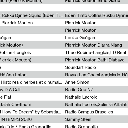
lion (Pierrick Mouton)
Pierrick Mouton,Simb Gaïdé
Non à l'émigration Clandestine - Rukku Djinne Squad (Eden Tinto Collins)
Eden Tinto Collins,Rukku Djinn
- Pierrick Mouton
Pierrick Mouton
Pierrick Mouton
Guégan
Louise Guégan
rick Mouton)
Pierrick Mouton,Diarra Niang
 Robine-Langlois
Théo Robine-Langlois,LD Beat
ierrick Mouton)
Pierrick Mouton,Bathi Diabaye
e
Soundart Radio
-Hélène Lafon
Revue Les Chambres,Marie-Hé
Paysages animés #3 : Prairies – Histoires d’herbes et d’humains
Anne Simon
y D A Calf
Radio One NZ
e Fiat
Nathalie Lacroix
ttalah Chettaoui
Nathalie Lacroix,Selim-a Attala
Radia Show #1103 : “Learning AI How To Dream” by Sebastian Dingens (Radio Campus Bruxelles)
Radio Campus Bruxelles
PRINTEMPS 2026
Sammy Stein
c Trip / Radio Grenouille
Radio Grenouille