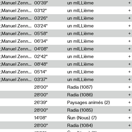
Cécile Tonizzo,Nicolas Couturier,Manuel Zenner,Aquila Lescene,Curtis Coco,Cyril Magnier
00'39"
un mILLième
Cécile Tonizzo,Nicolas Couturier,Manuel Zenner,Aquila Lescene,Curtis Coco,Cyril Magnier
03'12"
un mILLième
Cécile Tonizzo,Nicolas Couturier,Manuel Zenner,Aquila Lescene,Curtis Coco,Cyril Magnier
03'26"
un mILLième
Cécile Tonizzo,Nicolas Couturier,Manuel Zenner,Aquila Lescene,Curtis Coco,Cyril Magnier
03'24"
un mILLième
Cécile Tonizzo,Nicolas Couturier,Manuel Zenner,Aquila Lescene,Curtis Coco,Cyril Magnier
05'58"
un mILLième
Cécile Tonizzo,Nicolas Couturier,Manuel Zenner,Aquila Lescene,Curtis Coco,Cyril Magnier
06'34"
un mILLième
Cécile Tonizzo,Nicolas Couturier,Manuel Zenner,Aquila Lescene,Curtis Coco,Cyril Magnier
04'08"
un mILLième
Cécile Tonizzo,Nicolas Couturier,Manuel Zenner,Aquila Lescene,Curtis Coco,Cyril Magnier
02'42"
un mILLième
Cécile Tonizzo,Nicolas Couturier,Manuel Zenner,Aquila Lescene,Curtis Coco,Cyril Magnier
08'48"
un mILLième
Cécile Tonizzo,Nicolas Couturier,Manuel Zenner,Aquila Lescene,Curtis Coco,Cyril Magnier
05'14"
un mILLième
Cécile Tonizzo,Nicolas Couturier,Manuel Zenner,Aquila Lescene,Curtis Coco,Cyril Magnier
03'37"
un mILLième
28'00"
Radia (1087)
28'00"
Radia (1086)
26'39"
Paysages animés (2)
28'00"
Radia (1085)
14'08"
Ñun (Nous) (7)
28'00"
Radia (1084)