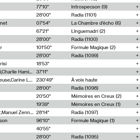
77'10"
Introspecson (9)
28'00"
Radia (1101)
net
07'54"
La Chambre d’écho (6)
67'21"
Linguemadri (2)
28'00"
Radia (1100)
er
101'50"
Formule Magique (2)
28'00"
Radia (1099)
isi
18'53"
Corentin Canesson,Julien Tiberi,Charlie Hamish Jeffery
37'11"
Agathe Boulanger,Sybille Chevreuse,Carine Lendrin,Léna Monnier,Graziela Susin,Camille Zuber
230'49"
À voix haute
28'00"
Radia (1098)
20'50"
Mémoires en Creux (2)
19'39"
Mémoires en Creux (1)
Cécile Tonizzo,Nicolas Couturier,Manuel Zenner,Aquila Lescene,Curtis Coco,Cyril Magnier
28'14"
Radia (1097)
sson
96'10"
Formule Magique (1)
40'55"
28'00"
Radia (1095)