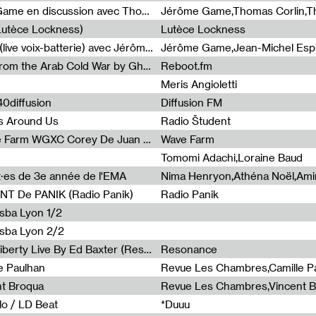
Light turbulences #2 : Jérôme Game en discussion avec Thomas Corlin
(Lutèce Lockness)
Lutèce Lockness
Light turbulences #1 : ON TIME (live voix-batterie) avec Jérôme Game & Jean-Michel Espitallier
Jérôme Game,Jean-Michel Espit
Radia Show #1094 Chronicles from the Arab Cold War by Ghazi Barakat
Reboot.fm
Meris Angioletti
0diffusion
Diffusion FM
s Around Us
Radio Študent
Radia Show #1090 : Radia Wave Farm WGXC Corey De Juan Sherrard Jr Startalk
Wave Farm
Tomomi Adachi,Loraine Baud
nt·es de 3e année de l'EMA
T De PANIK (Radio Panik)
Radio Panik
nsba Lyon 1/2
ensba Lyon 2/2
Radia Show #1088 : Statue Of Liberty Live By Ed Baxter (Resonance)
Resonance
e Paulhan
Revue Les Chambres,Camille P
nt Broqua
Revue Les Chambres,Vincent 
lo / LD Beat
*Duuu