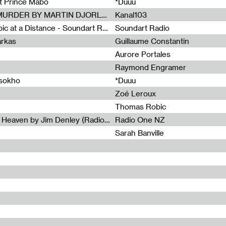
et Prince Mabo
*Duuu
Radia Show #1083 : MUSIC IS MURDER BY MARTIN DJORLEV (KANAL103)
Kanal103
Radia Show #1082 : Spooky Aspic at a Distance - Soundart Radio
Soundart Radio
arkas
Guillaume Constantin
Aurore Portales
Raymond Engramer
ssokho
*Duuu
Zoé Leroux
Thomas Robic
Radia Show #1081: The Wind of Heaven by Jim Denley (Radio One 91 FM)
Radio One NZ
Sarah Banville