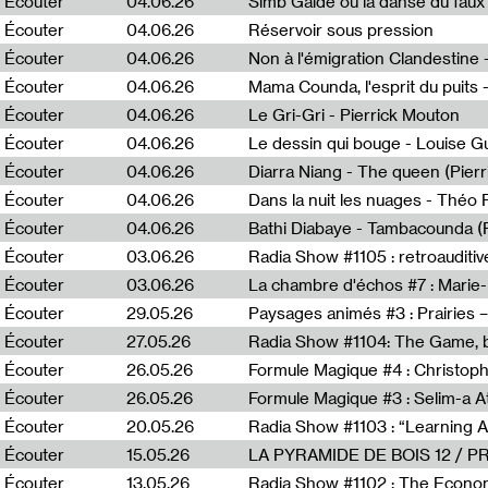
Écouter
04.06.26
Simb Gaïdé ou la danse du faux 
Écouter
04.06.26
Réservoir sous pression
Écouter
04.06.26
Écouter
04.06.26
Mama Counda, l'esprit du puits 
Écouter
04.06.26
Le Gri-Gri - Pierrick Mouton
Écouter
04.06.26
Le dessin qui bouge - Louise 
Écouter
04.06.26
Diarra Niang - The queen (Pier
Écouter
04.06.26
Dans la nuit les nuages - Théo
Écouter
04.06.26
Bathi Diabaye - Tambacounda (P
Écouter
03.06.26
Radia Show #1105 : retroauditiv
Écouter
03.06.26
La chambre d'échos #7 : Marie
Écouter
29.05.26
Écouter
27.05.26
Radia Show #1104: The Game, b
Écouter
26.05.26
Formule Magique #4 : Christoph
Écouter
26.05.26
Formule Magique #3 : Selim-a A
Écouter
20.05.26
Écouter
15.05.26
LA PYRAMIDE DE BOIS 12 / 
Écouter
13.05.26
Radia Show #1102 : The Economi