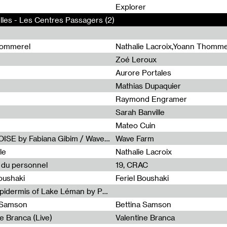
0
Explorer
lles - Les Centres Passagers (2)
hommerel
Nathalie Lacroix,Yoann Thomme
Zoé Leroux
Aurore Portales
Mathias Dupaquier
Raymond Engramer
Sarah Banville
Mateo Cuin
Radia Show #1113 : FOSSIL///NOISE by Fabiana Gibim / Wave Farm
Wave Farm
le
Nathalie Lacroix
e du personnel
19, CRAC
Boushaki
Feriel Boushaki
Radia Show #1112 : The Sonic Epidermis of Lake Léman by Paul Courlet / Guest Slot
a Samson
Bettina Samson
e Branca (Live)
Valentine Branca