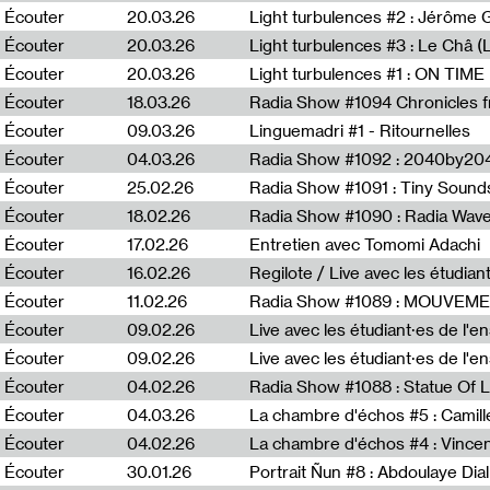
Écouter
20.03.26
Écouter
20.03.26
Light turbulences #3 : Le Châ 
Écouter
20.03.26
Écouter
18.03.26
Écouter
09.03.26
Linguemadri #1 - Ritournelles
Écouter
04.03.26
Radia Show #1092 : 2040by204
Écouter
25.02.26
Radia Show #1091 : Tiny Sound
Écouter
18.02.26
Écouter
17.02.26
Entretien avec Tomomi Adachi
Écouter
16.02.26
Regilote / Live avec les étudia
Écouter
11.02.26
Radia Show #1089 : MOUVEMEN
Écouter
09.02.26
Live avec les étudiant·es de l'e
Écouter
09.02.26
Live avec les étudiant·es de l'
Écouter
04.02.26
Écouter
04.03.26
La chambre d'échos #5 : Camill
Écouter
04.02.26
La chambre d'échos #4 : Vince
Écouter
30.01.26
Portrait Ñun #8 : Abdoulaye Dial