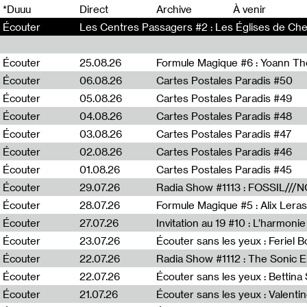
0
*Duuu
Direct
Archive
À venir
Écouter
Les Centres Passagers #2 : Les Églises de Che
Écouter
25.08.26
Formule Magique #6 : Yoann T
Écouter
06.08.26
Cartes Postales Paradis #50
Écouter
05.08.26
Cartes Postales Paradis #49
Écouter
04.08.26
Cartes Postales Paradis #48
Écouter
03.08.26
Cartes Postales Paradis #47
Écouter
02.08.26
Cartes Postales Paradis #46
Écouter
01.08.26
Cartes Postales Paradis #45
Écouter
29.07.26
Écouter
28.07.26
Formule Magique #5 : Alix Leras
Écouter
27.07.26
Invitation au 19 #10 : L’harmoni
Écouter
23.07.26
Écouter sans les yeux : Feriel 
Écouter
22.07.26
Écouter
22.07.26
Écouter sans les yeux : Bettin
Écouter
21.07.26
Écouter sans les yeux : Valentin