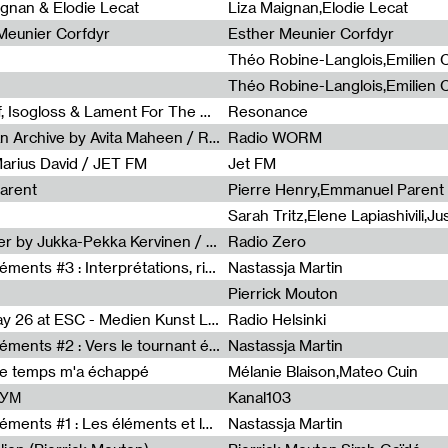
0
ignan & Elodie Lecat
Liza Maignan,Elodie Lecat
 Meunier Corfdyr
Esther Meunier Corfdyr
Radia Show #1111 : Schisma Gulf, Isogloss & Lament For The Old Clock By Harvey Young / Resonance
Resonance
Radia Show #1110 : Freeze, Asian Archive by Avita Maheen / Radio Worm
Radio WORM
Marius David / JET FM
Jet FM
arent
Pierre Henry,Emmanuel Parent
Radia Show #1108 : as or another by Jukka-Pekka Kervinen / Rádio Zero
Radio Zero
Sous le paysage - Habiter les éléments #3 : Interprétations, rituels et symboliques des éléments
Nastassja Martin
Pierrick Mouton
Radia Show #1107 : Art's Birthday 26 at ESC - Medien Kunst Labor
Radio Helsinki
Sous le paysage - Habiter les éléments #2 : Vers le tournant élémentaire
Nastassja Martin
de temps m'a échappé
Mélanie Blaison,Mateo Cuin
ШУМ
Kanal103
Sous le paysage - Habiter les éléments #1 : Les éléments et les débordements du vivant
Nastassja Martin