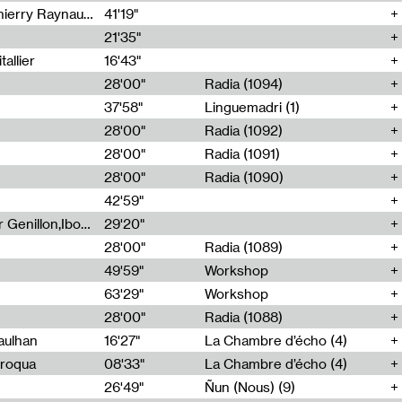
Jérôme Game,Thomas Corlin,Thierry Raynaud,Hubert Colas
41'19"
21'35"
allier
16'43"
28'00"
Radia (1094)
37'58"
Linguemadri (1)
28'00"
Radia (1092)
28'00"
Radia (1091)
28'00"
Radia (1090)
42'59"
Nima Henryon,Athéna Noël,Amir Genillon,Ibourayane Ahmadi,Manelle Cherrih,Honorine Gibello,John Weeber,Manon Joseph
29'20"
28'00"
Radia (1089)
49'59"
Workshop
63'29"
Workshop
28'00"
Radia (1088)
aulhan
16'27"
La Chambre d’écho (4)
Broqua
08'33"
La Chambre d’écho (4)
26'49"
Ñun (Nous) (9)