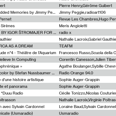
ert
Pierre Henry,Gérôme Guibert
Radia Show Show #1101 : Embedded Memories by Jimmy Peggie / radioart106
Jimmy Peggie,radioart106
Pernet
Revue Les Chambres,Hugo Per
 Sirènes
Meris Angioletti
Radia Show #1100 : 74.48 DB(A) BY IGOR ŠTROMAJER FOR RADIO X
radio x
authier
Nathalie Lacroix,Gabriel Gauthi
ORCA AS A DREAM
TEAFM
de n°4 - Théâtre de l’Aquarium
Francesco Russo,Scuola della Cr
 Believe In Computing
zophrénique »
Radia Show #1098: Radio Tecnicolor by Stefan Nussbaumer & Georg Zichy (Radio Orange 94.0)
Radio Orange 94.0
d'une histoire artistique
Sophie Auger-Grappin
te et panorama
Sophie Auger-Grappin
 *Duuu Radio
oitrasson
Nathalie Lacroix,Virginie Poitra
n avec Sylvain Cardonnel
Loraine Baud,Sylvain Cardonnel
icate (Usmaradio)
Usmaradio