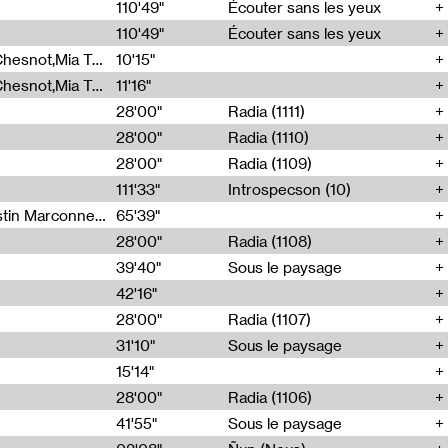
00
110'49"
Écouter sans les yeux
110'49"
Écouter sans les yeux
Théo Robine-Langlois,Emilien Chesnot,Mia Trabalon
10'15"
Théo Robine-Langlois,Emilien Chesnot,Mia Trabalon
11'16"
28'00"
Radia (1111)
28'00"
Radia (1110)
28'00"
Radia (1109)
111'33"
Introspecson (10)
Sarah Tritz,Elene Lapiashivili,Justin Marconnet,Mateo Cuche,Esther Lechevalier,Suzie Lecroart,Romance Castelet
65'39"
28'00"
Radia (1108)
39'40"
Sous le paysage
42'16"
28'00"
Radia (1107)
31'10"
Sous le paysage
15'14"
28'00"
Radia (1106)
41'55"
Sous le paysage