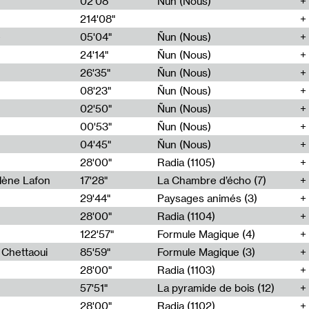
02'08"
Ñun (Nous)
214'08"
e
05'04"
Ñun (Nous)
24'14"
Ñun (Nous)
26'35"
Ñun (Nous)
08'23"
Ñun (Nous)
02'50"
Ñun (Nous)
00'53"
Ñun (Nous)
04'45"
Ñun (Nous)
28'00"
Radia (1105)
lène Lafon
17'28"
La Chambre d’écho (7)
29'44"
Paysages animés (3)
28'00"
Radia (1104)
122'57"
Formule Magique (4)
h Chettaoui
85'59"
Formule Magique (3)
28'00"
Radia (1103)
57'51"
La pyramide de bois (12)
28'00"
Radia (1102)