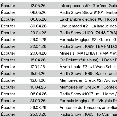
Écouter
12.05.26
Introspecson #9 : Gérôme Guib
Écouter
06.05.26
Écouter
06.05.26
La chambre d'échos #6 : Hugo 
Écouter
30.04.26
Linguemadri #2 - La langue des
Écouter
29.04.26
Écouter
28.04.26
Formule Magique #2 : Gabriel G
Écouter
22.04.26
Radia Show #1099: TEA FM L
Écouter
20.04.26
Mimésis : MATERIA PRIMA # étu
Écouter
18.04.26
Ok Deluxe (full album) - I Don't
Écouter
17.04.26
À voix haute #3 : « L’Avec Schi
Écouter
15.04.26
Écouter
13.04.26
Mémoires en Creux #2 : Archive 
Écouter
10.04.26
Mémoires en Creux #1 : Contex
Écouter
08.04.26
Radia Show #1097 : mILLième /
Écouter
31.03.26
Formule Magique #1 : Virginie P
Écouter
26.03.26
Anatomie du Tomason, entretie
Écouter
25.03.26
Radia Show #1095 : To Commun