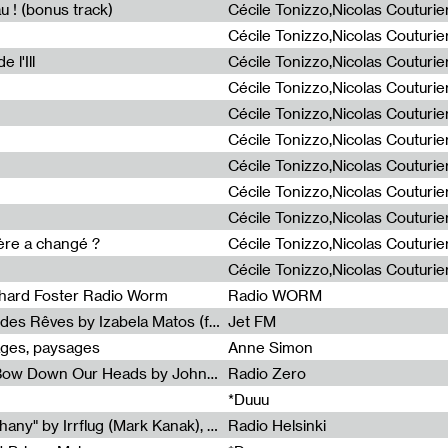
u ! (bonus track)
 l'Ill
ière a changé ?
chard Foster Radio Worm
Radio WORM
Radia Show #1086 : La Couleur des Rêves by Izabela Matos (for Jet FM)
Jet FM
ages, paysages
Anne Simon
Radia Show #1085 : When We Bow Down Our Heads by John Roach (Radia edit, Rádio Zero)
Radio Zero
*Duuu
Radia Show #1084 : "Silver Epiphany" by Irrflug (Mark Kanak), featuring Jarboe and Blixa Bargeld (for Radio Helsinki)
Radio Helsinki