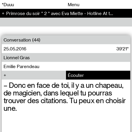
00
00
*Duuu
Menu
Primrose du soir ° 2 ° avec Eva Miette - Hotline At the same time (2)
00
00
Conversation (44)
25.05.2016
39'21"
Lionnel Gras
Emilie Parendeau
Écouter
– Donc en face de toi, il y a un chapeau,
de magicien, dans lequel tu pourras
trouver des citations. Tu peux en choisir
une.