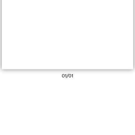
01/01
Une émission proposée par Cotchei & The NCY Milky Band
*Duuu—Espace d’art radiophonique
Liens externes
*Duuu est une partition, c’est la traduction du mot RADIO en code Parsons.