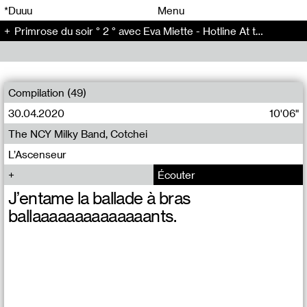
00
00
*Duuu
Menu
Primrose du soir ° 2 ° avec Eva Miette - Hotline At the same time (2)
00
00
Compilation (49)
30.04.2020
10'06"
The NCY Milky Band, Cotchei
L’Ascenseur
Écouter
J’entame la ballade à bras
ballaaaaaaaaaaaaaants.