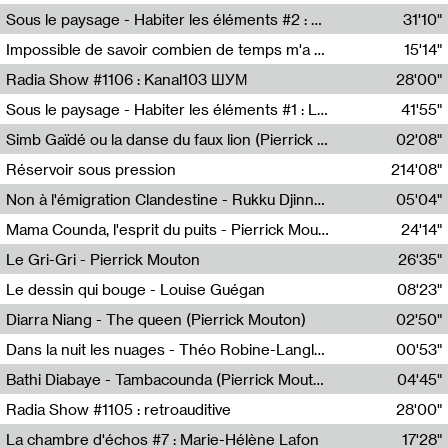
Radio Helsinki
Sous le paysage - Habiter les éléments #2 : Vers le tournant élémentaire
31'10"
Nastassja Martin
Impossible de savoir combien de temps m'a échappé
15'14"
Mélanie Blaison,Mateo Cuin
Radia Show #1106 : Kanal103 ШУМ
28'00"
Kanal103
Sous le paysage - Habiter les éléments #1 : Les éléments et les débordements du vivant
41'55"
Nastassja Martin
Simb Gaïdé ou la danse du faux lion (Pierrick Mouton)
02'08"
Pierrick Mouton,Simb Gaïdé
Réservoir sous pression
214'08"
Non à l'émigration Clandestine - Rukku Djinne Squad (Eden Tinto Collins)
05'04"
Eden Tinto Collins,Rukku Djinne
Mama Counda, l'esprit du puits - Pierrick Mouton
24'14"
Pierrick Mouton
Le Gri-Gri - Pierrick Mouton
26'35"
Pierrick Mouton
Le dessin qui bouge - Louise Guégan
08'23"
Louise Guégan
Diarra Niang - The queen (Pierrick Mouton)
02'50"
Pierrick Mouton,Diarra Niang
Dans la nuit les nuages - Théo Robine-Langlois
00'53"
Théo Robine-Langlois,LD Beat
Bathi Diabaye - Tambacounda (Pierrick Mouton)
04'45"
Pierrick Mouton,Bathi Diabaye
Radia Show #1105 : retroauditive
28'00"
Soundart Radio
La chambre d'échos #7 : Marie-Hélène Lafon
17'28"