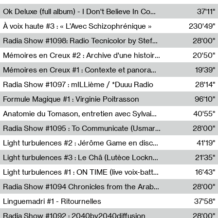
Francesco Russo,Scuola della Crisi
Ok Deluxe (full album) - I Don't Believe In Computing
37'11"
Corentin Canesson,Julien Tiberi,Charlie Hamish Jeffery
À voix haute #3 : « L’Avec Schizophrénique »
230'49"
Agathe Boulanger,Sybille Chevreuse,Carine Lendrin,Léna Monnier,Graziela Susin,Camille Zuber
Radia Show #1098: Radio Tecnicolor by Stefan Nussbaumer & Georg Zichy (Radio Orange 94.0)
28'00"
Radio Orange 94.0
Mémoires en Creux #2 : Archive d'une histoire artistique
20'50"
Sophie Auger-Grappin
Mémoires en Creux #1 : Contexte et panorama
19'39"
Sophie Auger-Grappin
Radia Show #1097 : mILLième / *Duuu Radio
28'14"
Cécile Tonizzo,Nicolas Couturier,Manuel Zenner,Aquila Lescene,Curtis Coco,Cyril Magnier
Formule Magique #1 : Virginie Poitrasson
96'10"
Nathalie Lacroix,Virginie Poitrasson
Anatomie du Tomason, entretien avec Sylvain Cardonnel
40'55"
Loraine Baud,Sylvain Cardonnel
Radia Show #1095 : To Communicate (Usmaradio)
28'00"
Usmaradio
Light turbulences #2 : Jérôme Game en discussion avec Thomas Corlin
41'19"
Jérôme Game,Thomas Corlin,Thierry Raynaud,Hubert Colas
Light turbulences #3 : Le Châ (Lutèce Lockness)
21'35"
Lutèce Lockness
Light turbulences #1 : ON TIME (live voix-batterie) avec Jérôme Game & Jean-Michel Espitallier
16'43"
Jérôme Game,Jean-Michel Espitallier
Radia Show #1094 Chronicles from the Arab Cold War by Ghazi Barakat
28'00"
Reboot.fm
Linguemadri #1 - Ritournelles
37'58"
Meris Angioletti
Radia Show #1092 : 2040by2040diffusion
28'00"