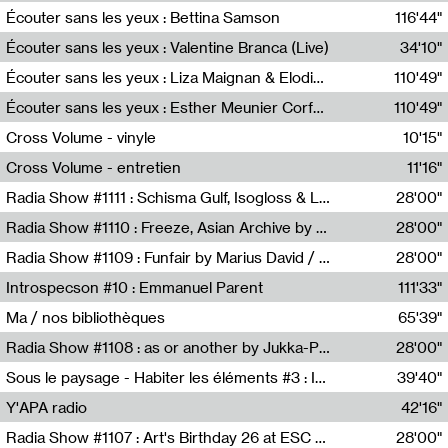
Écouter sans les yeux : Bettina Samson
116'44"
Bettina Samson
Écouter sans les yeux : Valentine Branca (Live)
34'10"
Valentine Branca
Écouter sans les yeux : Liza Maignan & Elodie Lecat
110'49"
Liza Maignan,Elodie Lecat
Écouter sans les yeux : Esther Meunier Corfdyr
110'49"
Esther Meunier Corfdyr
Cross Volume - vinyle
10'15"
Théo Robine-Langlois,Emilien Chesnot,Mia Trabalon
Cross Volume - entretien
11'16"
Théo Robine-Langlois,Emilien Chesnot,Mia Trabalon
Radia Show #1111 : Schisma Gulf, Isogloss & Lament For The Old Clock By Harvey Young / Resonance
28'00"
Resonance
Radia Show #1110 : Freeze, Asian Archive by Avita Maheen / Radio Worm
28'00"
Radio WORM
Radia Show #1109 : Funfair by Marius David / JET FM
28'00"
Jet FM
Introspecson #10 : Emmanuel Parent
111'33"
Pierre Henry,Emmanuel Parent
Ma / nos bibliothèques
65'39"
Sarah Tritz,Elene Lapiashivili,Justin Marconnet,Mateo Cuche,Esther Lechevalier,Suzie Lecroart,Romance Castelet
Radia Show #1108 : as or another by Jukka-Pekka Kervinen / Rádio Zero
28'00"
Radio Zero
Sous le paysage - Habiter les éléments #3 : Interprétations, rituels et symboliques des éléments
39'40"
Nastassja Martin
Y'APA radio
42'16"
Pierrick Mouton
Radia Show #1107 : Art's Birthday 26 at ESC - Medien Kunst Labor
28'00"