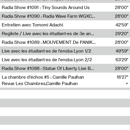
Diffusion FM
Radia Show #1091 : Tiny Sounds Around Us
28'00"
Radio Študent
Radia Show #1090 : Radia Wave Farm WGXC Corey De Juan Sherrard Jr Startalk
28'00"
Wave Farm
Entretien avec Tomomi Adachi
42'59"
Tomomi Adachi,Loraine Baud
Regilote / Live avec les étudiant·es de 3e année de l'EMA
29'20"
Nima Henryon,Athéna Noël,Amir Genillon,Ibourayane Ahmadi,Manelle Cherrih,Honorine Gibello,John Weeber,Manon Joseph
Radia Show #1089 : MOUVEMENT De PANIK (Radio Panik)
28'00"
Radio Panik
Live avec les étudiant·es de l'ensba Lyon 1/2
49'59"
Live avec les étudiant·es de l'ensba Lyon 2/2
63'29"
Radia Show #1088 : Statue Of Liberty Live By Ed Baxter (Resonance)
28'00"
Resonance
La chambre d'échos #5 : Camille Paulhan
16'27"
Revue Les Chambres,Camille Paulhan