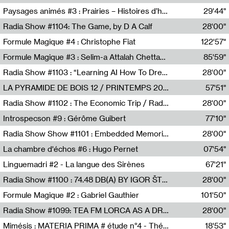
Revue Les Chambres,Marie-Hélène Lafon
Paysages animés #3 : Prairies – Histoires d’herbes et d’humains
29'44"
Anne Simon
Radia Show #1104: The Game, by D A Calf
28'00"
Radio One NZ
Formule Magique #4 : Christophe Fiat
122'57"
Nathalie Lacroix
Formule Magique #3 : Selim-a Attalah Chettaoui
85'59"
Nathalie Lacroix,Selim-a Attalah Chettaoui
Radia Show #1103 : “Learning AI How To Dream” by Sebastian Dingens (Radio Campus Bruxelles)
28'00"
Radio Campus Bruxelles
LA PYRAMIDE DE BOIS 12 / PRINTEMPS 2026
57'51"
Sammy Stein
Radia Show #1102 : The Economic Trip / Radio Grenouille
28'00"
Radio Grenouille
Introspecson #9 : Gérôme Guibert
77'10"
Pierre Henry,Gérôme Guibert
Radia Show Show #1101 : Embedded Memories by Jimmy Peggie / radioart106
28'00"
Jimmy Peggie,radioart106
La chambre d'échos #6 : Hugo Pernet
07'54"
Revue Les Chambres,Hugo Pernet
Linguemadri #2 - La langue des Sirènes
67'21"
Meris Angioletti
Radia Show #1100 : 74.48 DB(A) BY IGOR ŠTROMAJER FOR RADIO X
28'00"
radio x
Formule Magique #2 : Gabriel Gauthier
101'50"
Nathalie Lacroix,Gabriel Gauthier
Radia Show #1099: TEA FM LORCA AS A DREAM
28'00"
TEAFM
Mimésis : MATERIA PRIMA # étude n°4 - Théâtre de l’Aquarium
18'53"