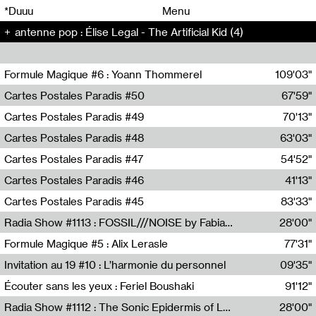
00
00
*Duuu
Menu
antenne pop : Élise Legal - The Artificial Kid (4)
00
00
Formule Magique #6 : Yoann Thommerel
109'03"
Nathalie Lacroix,Yoann Thommerel
Cartes Postales Paradis #50
67'59"
Zoé Leroux
Cartes Postales Paradis #49
70'13"
Aurore Portales
Cartes Postales Paradis #48
63'03"
Mathias Dupaquier
Cartes Postales Paradis #47
54'52"
Raymond Engramer
Cartes Postales Paradis #46
41'13"
Sarah Banville
Cartes Postales Paradis #45
83'33"
Mateo Cuin
Radia Show #1113 : FOSSIL///NOISE by Fabiana Gibim / Wave Farm
28'00"
Wave Farm
Formule Magique #5 : Alix Lerasle
77'31"
Nathalie Lacroix
Invitation au 19 #10 : L’harmonie du personnel
09'35"
19, CRAC
Écouter sans les yeux : Feriel Boushaki
91'12"
Feriel Boushaki
Radia Show #1112 : The Sonic Epidermis of Lake Léman by Paul Courlet / Guest Slot
28'00"