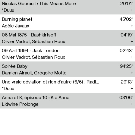
Nicolas Gourault : This Means More
20'01"
*Duuu
Burning planet
45'02"
Adèle Javaux
06 Mai 1875 - Bashkirtseff
04'19"
Olivier Vadrot, Sébastien Roux
09 Avril 1894 - Jack London
02'43"
Olivier Vadrot, Sébastien Roux
Soirée Baby
94'25"
Damien Airault, Grégoire Motte
Une vraie déviation et rien d’autre (6/6) : Radio Hito
29'13"
*Duuu
Anna et K, épisode 10 : K à Anna
03'06"
Lidwine Prolonge