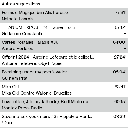
Autres suggestions
Formule Magique #5 : Alix Lerasle
77'31"
Nathalie Lacroix
TITANIUM EXPOSÉ #4 : Lauren Tortil
87'12"
Guillaume Constantin
Cartes Postales Paradis #36
64'00"
Aurore Portales
Offprint 2024 - Antoine Lefebvre et le collectif Objet Papier
27'24"
Antoine Lefebvre, Objet Papier
Breathing under my peer’s water
05'04"
Guilhem Prat
Mika Oki
63'41"
Mika Oki, Centre Wallonie-Bruxelles
Love letter(s) to my father(s), Rudi Minto de Wijs
60'15"
Montez Press Radio
Suzanne-aux-yeux-noirs #3 : Hippolyte Hentgen, Miss Fury
03'39"
*Duuu